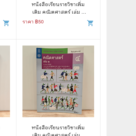
⚽ Sports
หนังสือเรียนรายวิชาเพิ่ม
เติม คณิตศาสตร์ เล่ม 2
ชั้นมัธยมศึกษาปีที่ 6
ราคา ฿
50
shopping_cart
shopping_cart
🎲 Board Game
2️⃣ Used Board Game บอร์ดเกมมือ
สอง
🎉 Party
🧠 Strategy
🪅 Family
♟️ Abstract
บอร์ดเกมแปลไทย
บอร์ดเกมโดยคนไทย
🎴 Card Sleeves ซองใส่การ์ด
ม
หนังสือเรียนรายวิชาเพิ่ม
เติม คณิตศาสตร์ เล่ม 2
Board Game