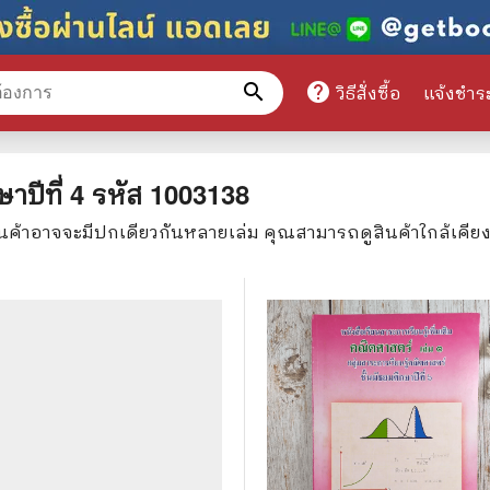
search
help
วิธีสั่งซื้อ
แจ้งชำร
หมวดหมู่สินค้า
าปีที่ 4
รหัส
1003138
ินค้าอาจจะมีปกเดียวกันหลายเล่ม คุณสามารถดูสินค้าใกล้เคีย
ศึกษา
📕 นิตยสาร
มาย
📺 เรื่องย่อละครโทรทัศน์
าศาสตร์
นิตยสารดารารุ่นเก่า
แพทย์
แฟนคลับดารา
ู่มือเตรียมสอบราชการ
เรื่องย่อซีรี่ย์ต่างประเทศ
สือเรียน
🌍 ทั่วไปและวาไรตี้