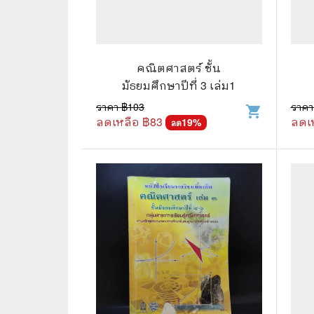
📜 ประวัติศาสตร์
👩‍🏫 
👤 ประวัติบุคคล ประสบการณ์ชีวิต
การศึ
คณิตศาสตร์ ชั้น
🌠 โหราศาสตร์ การทำนาย
มัธยมศึกษาปีที่ 3 เล่ม1
☸️ ธรรมะ ศาสนา ปรัชญา
😼 หนัง
ราคา ฿
103
ราคา
shopping_cart
ลดเหลือ ฿
83
ลดเ
19
%
ลด
🏙️ การเมือง สังคมศาสตร์
📚 การ์
🪦 งานศพ อนุสรณ์ต่างๆ
📗 การ์
🧳 ท่องเที่ยว ประสบการณ์ท่องเที่ยว
👨‍❤️‍👨 
💃 งานอดิเรก อาชีพ
🕰️ การ
สารคดี
❤️ รัก
🌎 สารคดี ความรู้รอบตัว
🎭 ดราม่
💎 เพชร พลอย อัญมณี
💀 ผี 