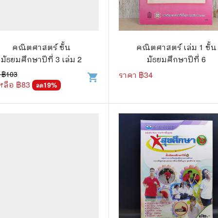
แนะแนวการศึกษา
🤡 เรื่องสั้น ขำขัน
กษาและการสอน
🎨 ศิลปะและการออกแบบ
คณิตศาสตร์ ชั้น
คณิตศาสตร์ เล่ม 1 ชั้น
🎸 ดนตรี
มัธยมศึกษาปีที่ 3 เล่ม 2
มัธยมศึกษาปีที่ 6
สือการ์ตูน
🩱 แฟชั่น
 ฿
103
ราคา ฿
34
shopping_cart
หลือ ฿
83
19
%
ลด
ตูนชุด
🔭 วิทยาศาสตร์
ตูนเล่มเดียวจบ
🕰️ ประวัติศาสตร์
การ์ตูนวาย การ์ตูนยูริ
⛪ ศาสนา
์ตูนยุคเก่า
🏙️ การเมือง
 โรแมนติก
⚽ กีฬา
า ชีวิต เรื่องจริง
🎞️ ภาพยนตร์
สยองขวัญ ระทึกขวัญ
โมเดล