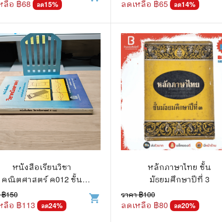
หลือ ฿
68
ลดเหลือ ฿
65
15
%
14
%
ลด
ลด
หนังสือเรียนวิชา
หลักภาษาไทย ชั้น
คณิตศาสตร์ ค012 ชั้น
มัธยมศึกษาปีที่ 3
มัธยมศึกษาตอนปลาย
 ฿
150
ราคา ฿
100
shopping_cart
หลือ ฿
113
ลดเหลือ ฿
80
24
%
20
%
ลด
ลด