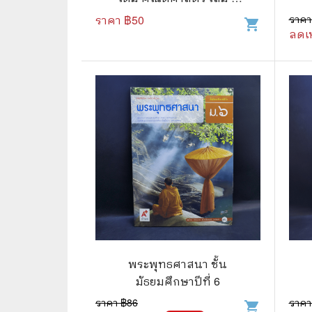
ชั้นมัธยมศึกษาปีที่ 6
ราคา ฿
50
ราคา
shopping_cart
🌟 นิยายไลท์โนเวล
การ์ตูน
ลดเ
🏺 อิงประวัติศาสตร์
หนังสือ
🏮 นิยายจีน
กล่อง 
🌞 นิยายแจ่มใส
หนังสือ
❤️ รัก โรแมนติก
❤️‍🔥❤️‍🔥 นิยายรัก ราคาถูกสุด
🐲 หนัง
💀 ผี สยองขวัญ ระทึกขวัญ
🪐 ความ
🎭 ดราม่า ชีวิต
🐲 นิท
🌔 ลึกลับ
พระพุทธศาสนา ชั้น
🔍 สืบสวน สอบสวน
มัธยมศึกษาปีที่ 6
ราคา ฿
86
ราคา
⚔️ แอ็คชั่น ต่อสู้
shopping_cart