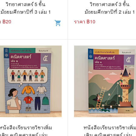
.ยอดธิดา
ไอทีและเทคโนโลยี
วิทยาศาสตร์ 5 ชั้น
วิทยาศาสตร์ 3 ชั้น
มัธยมศึกษาปีที่ 3 เล่ม 1
มัธยมศึกษาปีที่ 2 เล่ม 1
รักพิมพ์ Luckpim
นิตยสารเก่าราคาถูก
า ฿
20
ราคา ฿
10
shopping_cart
.Phoenix Next
นางงามและการประกวด
นพ.หมึกจีน
พ.บงกช
วิบูลย์กิจ
เนชั่น
สยามอินเตอร์
.บูรพัฒน์
.Zenshu
.Bly
หนังสือเรียนรายวิชาเพิ่ม
หนังสือเรียนรายวิชาเพิ่
เติม คณิตศาสตร์ เล่ม 2
เติม คณิตศาสตร์ เล่ม 1
นรายเดือน รายสัปดาห์