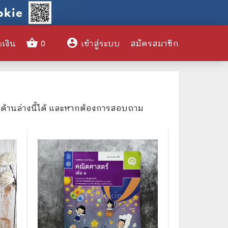
shopping_basket
account_circle
ะเงิน
0
เข้าสู่ระบบ
สมัครสมาชิก
clear
งด้านล่างนี้ได้ และหากต้องการสอบถาม
🌎 International Books
🎨 Art and Design
🤹‍♀️ Humor & Entertainment
🏝️ Survival & Emergency
Preparedness
🦸‍♂️ Comics & Graphic Novels
🏺 Historical & Political