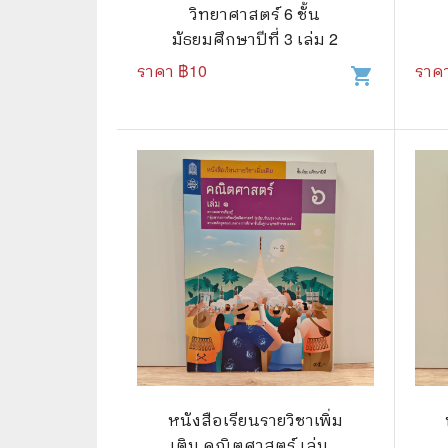
🦄 วรรณกรรม นิยาย เรื่องสั้น
👩 สนพ
วิทยาศาสตร์ 6 ชั้น
มัธยมศึกษาปีที่ 3 เล่ม 2
🐇 เรื่องสั้น
☘️ สนพ.
ราคา ฿
10
ราค
shopping_cart
🛖 วรรณคดีไทย นิทานพื้นบ้าน
🔵 สนพ
👩‍🦳 นิยายไทยรุ่นเก่า
🏳️‍🌈 ส
🏵️ บทกวี บทกลอน
🟩 สน
🏞️ นิยายภาพ
☀️ สนพ.
👨‍❤️‍👨 นิยายวาย นิยายยูริ
🟦 สนพ.
✍️ นิยายฟิคชั่น
⭕ สนพ.
🌏 นิยายแปล
🔴 สนพ
🏰 วรรณกรรมเยาวชน
🔲 สนพ
🦄 แฟนตาซี
💜 สนพ
หนังสือเรียนรายวิชาเพิ่ม
เติม คณิตศาสตร์ เล่ม 1
🛸 ไซไฟ วิทยาศาสตร์
การ์ตู