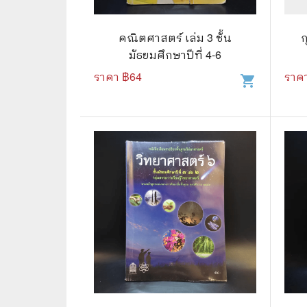
🛸 วิทยาศาสตร์ คณิตศาสตร์
🐾 เกี่ย
🌾 พืช สัตว์
🎻 การ
คณิตศาสตร์ เล่ม 3 ชั้น
มัธยมศึกษาปีที่ 4-6
🥘 อาหาร สุขภาพ ความงาม
🍳 การ
ราคา ฿
64
ราค
shopping_cart
👪 ครอบครัว การเลี้ยงลูก
🕵️‍♀️ 
🏡 บ้านและสวน
🎸 ดนตรี ภาพยนตร์
⚽ การ์
⚽ กีฬา เกม
😀 ตล
👸 นางงาม
🔮 แฟน
🖥️ คอมพิวเตอร์ เทคโนโลยี
🧗‍♂️ ผจ
หนังสือทั่วไป พ็อกเก็ตบุ๊ค
👽 ไซไฟ
☠️ การ์