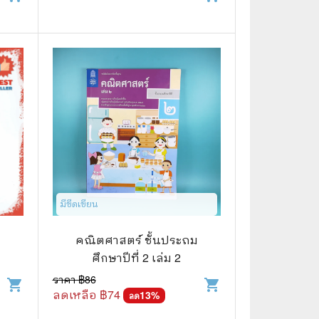
มีขีดเขียน​
คณิตศาสตร์ ชั้นประถม
ศึกษาปีที่ 2 เล่ม 2
ราคา ฿
86
shopping_cart
shopping_cart
ลดเหลือ ฿
74
13
%
ลด