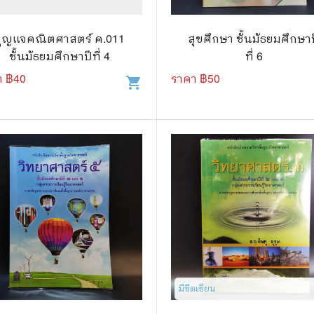
วกับสัตว์
Gossip ดารา
์ตูนดนตรี
👙 เซ็กซี่
กุญแจคณิตศาสตร์ ค.011
สุขศึกษา ชั้นมัธยมศึกษา
ชั้นมัธยมศึกษาปีที่ 4
ที่ 6
์ตูนทำอาหาร
วัยรุ่น
า ฿
40
ราคา ฿
50
shopping_cart
สืบสวน สอบสวน
🥘 อาหาร
⚔️ ต่อสู้ แอ๊คชั่น
💄 สุขภาพและความงาม
ตูนกีฬา
🏠 แต่งบ้าน
ก
🧳 ท่องเที่ยว
ตาซี
คู่มือเฉลยเกม
ญภัย ท่องเที่ยว
เกษตรและธรรมชาติ
แม่และเด็ก
มีขีดเขียน​
ตูนผีไทย
ภาษาศาสตร์