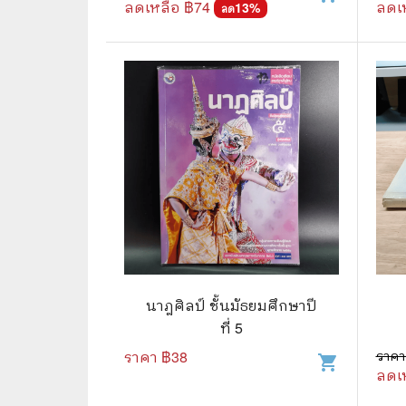
ลดเหลือ ฿
74
ลดเ
13
%
ลด
⛺ ผจญภัย
😀 ตลก สนุกสนาน
นิยาย วรรณกรรม
นาฎศิลป์ ชั้นมัธยมศึกษาปี
ที่ 5
ราคา ฿
38
ราคา
shopping_cart
ลดเ