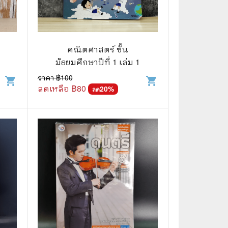
🌠 Astrology
⛪ Religion
คณิตศาสตร์ ชั้น
🧏‍♀️ Languages
มัธยมศึกษาปีที่ 1 เล่ม 1
🪐 Science & Math
ราคา ฿
100
shopping_cart
shopping_cart
ลดเหลือ ฿
80
20
%
ลด
🏋️‍♂️ Health and Well-Being
🤳 Social Science
😊 Self-Enrichment
👔 Business and Economics
🖥️ Computers & Technology
🧑‍🏫 Education & Teaching
🎶 Music & Movie