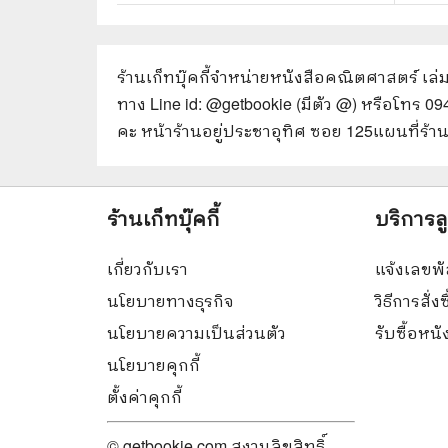
ร้านเก็ทบุ๊คกี้จำหน่ายหนังสือ
คณิตศาสตร์ เล่ม 
ทาง Line id: @getbookie (มีตัว @) หรือโทร 0
คะ หน้าร้านอยู่ประชาอุทิศ ซอย 125
แผนที่ร้า
ร้านเก็ทบุ๊คกี้
บริการล
เกี่ยวกับเรา
แจ้งเลขพั
นโยบายทางธุรกิจ
วิธีการสั่งซ
นโยบายความเป็นส่วนตัว
รับซื้อหน
นโยบายคุกกี้
ตั้งค่าคุกกี้
© getbookie.com สงวนลิขสิทธิ์