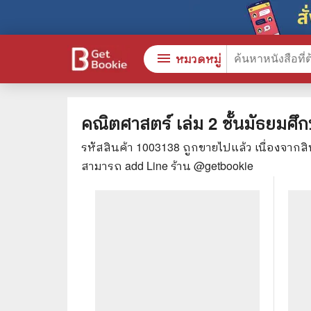
menu
หมวดหมู่
คณิตศาสตร์ เล่ม 2 ชั้นมัธยมศึกษ
รหัสสินค้า
1003138
ถูกขายไปแล้ว เนื่องจากส
หนังสือทั้งหมด
🎓 การ
สามารถ add Line ร้าน @getbookie
stars
สินค้าใช้เฉพาะแต้มเท่านั้น
⚖️ กฎห
💬 ภาษ
📚 หนังสือทั่วไป
💉 การ
😁 จิตวิทยา พัฒนาตนเอง
👮‍♀️ ค
👔 ธุรกิจ เศรษฐศาสตร์
🏫 หนัง