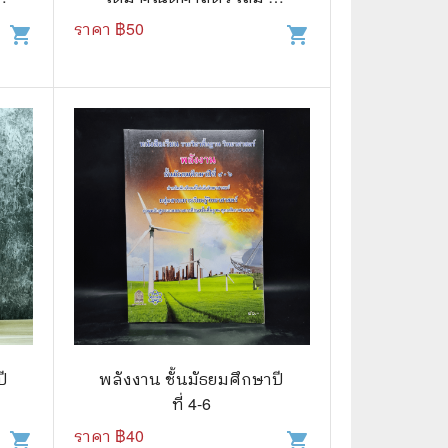
ชั้นมัธยมศึกษาปีที่ 4
ราคา ฿
50
shopping_cart
shopping_cart
📅 สินค้าอื่นๆ
📒 สมุดบันทึก
🎥 ของสะสมจากหนังและการ์ตูน
📅 ปฏิทินเก่า
อื่นๆ
ปี
พลังงาน ชั้นมัธยมศึกษาปี
ที่ 4-6
ราคา ฿
40
shopping_cart
shopping_cart