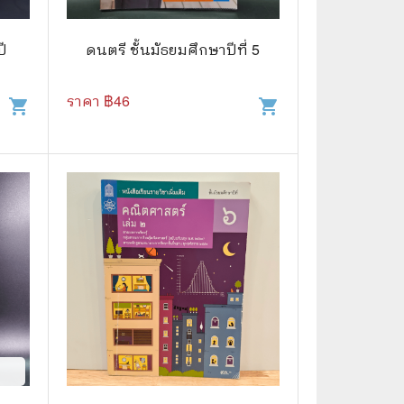
🧒 Children's Books
👪 Family and Relationships
ปี
ดนตรี ชั้นมัธยมศึกษาปีที่ 5
🐕‍🦺 Animals
ราคา ฿
46
shopping_cart
shopping_cart
🏛️ Politics & Government
⚙️ Engineering & Transportation
⚖️ Law
👤 Biography
🍸 Food and Drink
💃 Hobbies and Collectibles
🖋️ Literature and Fiction
🧳 Travel Literature