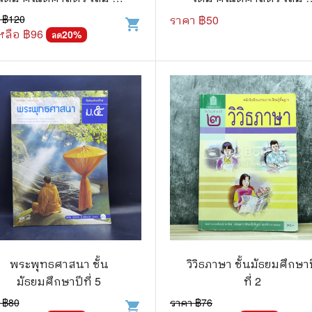
ชั้นมัธยมศึกษาปีที่ 5
ชั้นมัธยมศึกษาปีที่ 5
 ฿
120
ราคา ฿
50
shopping_cart
แก๊ก
หลือ ฿
96
20
%
ลด
การ์ตูนภาษาญี่ปุ่น
BOXSET การ์ตูน
การ์ตูน
สือเด็ก
รู้สำหรับเด็ก
าน
พระพุทธศาสนา ชั้น
วิวิธภาษา ชั้นมัธยมศึกษา
มัธยมศึกษาปีที่ 5
ที่ 2
 ฿
80
ราคา ฿
76
shopping_cart