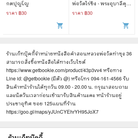
กตปุญโญ
พ่อวัดไร่ขิง - พระอุบาลีคุณู
ปมาจารย์
ราคา ฿
30
ราคา ฿
30
shopping_cart
shopping_cart
ร้านเก็ทบุ๊คกี้จำหน่ายหนังสือ
คำสอนหลวงพ่อวัดท่าซุง 36
สามารถสั่งซื้อหนังสือได้ทางเว็บไซต์
https://www.getbookie.com/product/43p3vv4
หรือทาง
Line id: @getbookie (มีตัว @) หรือโทร 094-161-4566 รับ
สินค้าหน้าร้านได้ทุกวัน 09.00 - 20.00 น. กรุณาสอบถาม
และนัดวันเวลาก่อนเข้ามารับสินค้านะคะ หน้าร้านอยู่
ประชาอุทิศ ซอย 125
แผนที่ร้าน
https://goo.gl/maps/yJUnCYEhrYH95JoX7
ร้านเก็ทบุ๊คกี้