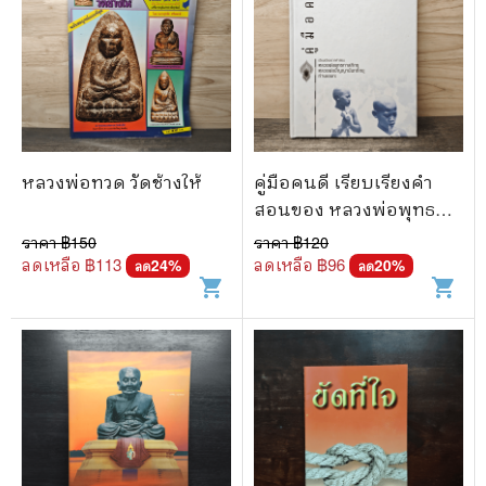
หลวงพ่อทวด วัดช้างให้
คู่มือคนดี เรียบเรียงคำ
สอนของ หลวงพ่อพุทธ
ทาสภิกขุ ปัญญาทันทะ
ราคา ฿
150
ราคา ฿
120
ท่านเขมกะ
ลดเหลือ ฿
113
ลดเหลือ ฿
96
24
%
20
%
ลด
ลด
shopping_cart
shopping_cart