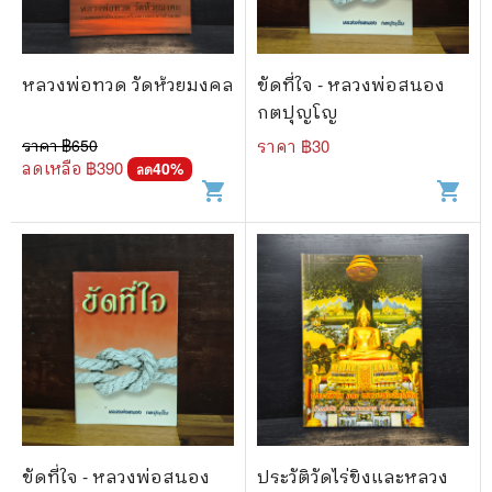
หลวงพ่อทวด วัดห้วยมงคล
ขัดที่ใจ - หลวงพ่อสนอง
กตปุญโญ
ราคา ฿
650
ราคา ฿
30
ลดเหลือ ฿
390
40
%
ลด
shopping_cart
shopping_cart
ขัดที่ใจ - หลวงพ่อสนอง
ประวัติวัดไร่ขิงและหลวง