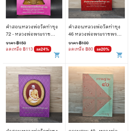
🐲 หนังสือเด็ก
📕 นิตยสาร
🌎 International Books
คำสอนหลวงพ่อวัดท่าซุง
คำสอนหลวงพ่อวัดท่าซุง
72 - หลวงพ่อพระราช
46 หลวงพ่อพระราชพรหม
🎲 Board Game
พรหมยานมหาเถระ
ยานมหาเถระ (พระมหาวีระ
ราคา ฿
150
ราคา ฿
100
📅 สินค้าอื่นๆ
ถาวโร)
ลดเหลือ ฿
113
ลดเหลือ ฿
80
24
%
20
%
ลด
ลด
shopping_cart
shopping_cart
คำสอนหลวงพ่อวัดท่าซุง
กรรมฐาน 40 - หลวงพ่อ