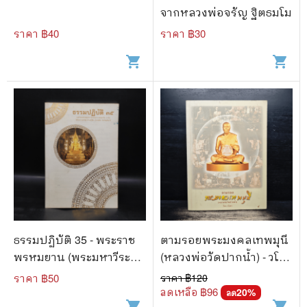
จากหลวงพ่อจรัญ ฐิตธมโม
ราคา ฿
40
ราคา ฿
30
shopping_cart
shopping_cart
ธรรมปฏิบัติ 35 - พระราช
ตามรอยพระมงคลเทพมุนี
พรหมยาน (พระมหาวีระ
(หลวงพ่อวัดปากน้ำ) - วโร
ถาวโร) วัดท่าซุง
พร
ราคา ฿
50
ราคา ฿
120
ลดเหลือ ฿
96
20
%
ลด
shopping_cart
shopping_cart