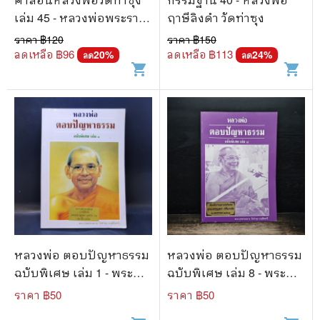
เล่ม 45 - หลวงพ่อพระราช
ฤาษีลิงดำ วัดท่าซุง
พรหมยานมหาเถระ (พระ
ราคา ฿
120
ราคา ฿
150
มหาวีระ ถาวโร)
ลดเหลือ ฿
96
ลดเหลือ ฿
113
20
%
24
%
ลด
ลด
shopping_cart
shopping_cart
หลวงพ่อ ตอบปัญหาธรรม
หลวงพ่อ ตอบปัญหาธรรม
ฉบับพิเศษ เล่ม 1 - พระ
ฉบับพิเศษ เล่ม 8 - พระ
ราชพรหมยาน วัดท่าซุง
ราชพรหมยาน วัดท่าซุง
ราคา ฿
50
ราคา ฿
50