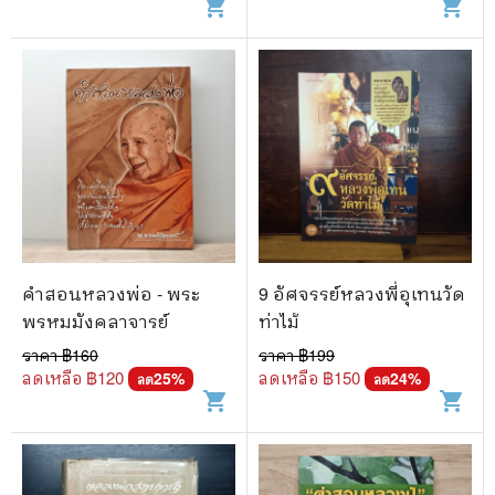
shopping_cart
shopping_cart
คำสอนหลวงพ่อ - พระ
9 อัศจรรย์หลวงพี่อุเทนวัด
พรหมมังคลาจารย์
ท่าไม้
ราคา ฿
160
ราคา ฿
199
ลดเหลือ ฿
120
ลดเหลือ ฿
150
25
%
24
%
ลด
ลด
shopping_cart
shopping_cart