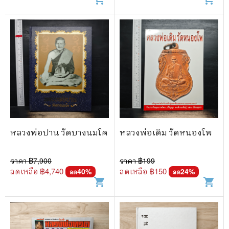
หลวงพ่อปาน วัดบางนมโค
หลวงพ่อเดิม วัดหนองโพ
ราคา ฿
7,900
ราคา ฿
199
ลดเหลือ ฿
4,740
ลดเหลือ ฿
150
40
%
24
%
ลด
ลด
shopping_cart
shopping_cart