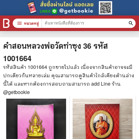
menu
หมวดหมู่
search
หมวดหมู่สินค้า
clear
คำสอนหลวงพ่อวัดท่าซุง 36
รหัส
1001664
หนังสือทั้งหมด
รหัสสินค้า
1001664
ถูกขายไปแล้ว เนื่องจากสินค้าอาจจะมี
ปกเดียวกันหลายเล่ม คุณสามารถดูสินค้าใกล้เคียงด้านล่าง
stars
สินค้าใช้เฉพาะแต้มเท่านั้น
นี้ได้ และหากต้องการสอบถามสามารถ add Line ร้าน
📚 หนังสือทั่วไป
@getbookie
🦄 วรรณกรรม นิยาย เรื่องสั้น
🎓 การศึกษา
😼 หนังสือการ์ตูน