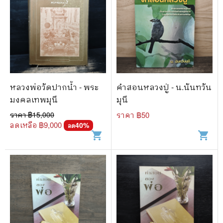
หลวงพ่อวัดปากน้ำ - พระ
คำสอนหลวงปู่ - น.นันทวัน
มงคลเทพมุนี
มุนี
ราคา ฿
15,000
ราคา ฿
50
ลดเหลือ ฿
9,000
40
%
ลด
shopping_cart
shopping_cart