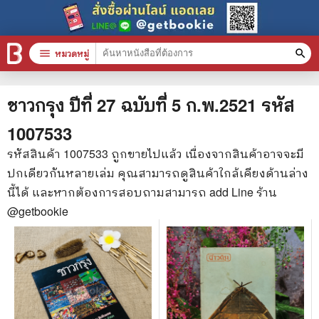
menu
หมวดหมู่
search
หมวดหมู่สินค้า
clear
ชาวกรุง ปีที่ 27 ฉบับที่ 5 ก.พ.2521
รหัส
1007533
หนังสือทั้งหมด
รหัสสินค้า
1007533
ถูกขายไปแล้ว เนื่องจากสินค้าอาจจะมี
ปกเดียวกันหลายเล่ม คุณสามารถดูสินค้าใกล้เคียงด้านล่าง
stars
สินค้าใช้เฉพาะแต้มเท่านั้น
นี้ได้ และหากต้องการสอบถามสามารถ add Line ร้าน
📚 หนังสือทั่วไป
@getbookie
🦄 วรรณกรรม นิยาย เรื่องสั้น
🎓 การศึกษา
😼 หนังสือการ์ตูน