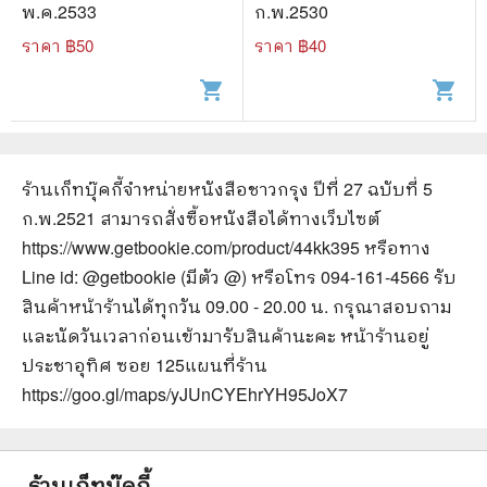
พ.ค.2533
ก.พ.2530
ราคา ฿
50
ราคา ฿
40
shopping_cart
shopping_cart
ร้านเก็ทบุ๊คกี้จำหน่ายหนังสือ
ชาวกรุง ปีที่ 27 ฉบับที่ 5
ก.พ.2521
สามารถสั่งซื้อหนังสือได้ทางเว็บไซต์
https://www.getbookie.com/product/44kk395
หรือทาง
Line id: @getbookie (มีตัว @) หรือโทร 094-161-4566 รับ
สินค้าหน้าร้านได้ทุกวัน 09.00 - 20.00 น. กรุณาสอบถาม
และนัดวันเวลาก่อนเข้ามารับสินค้านะคะ หน้าร้านอยู่
ประชาอุทิศ ซอย 125
แผนที่ร้าน
https://goo.gl/maps/yJUnCYEhrYH95JoX7
ร้านเก็ทบุ๊คกี้