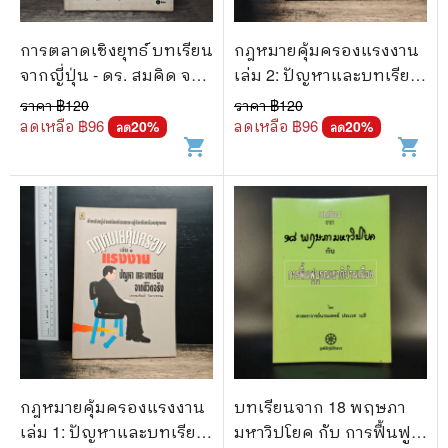
การตลาดเชิงยุทธ์ บทเรียน
กฎหมายคุ้มครองแรงงาน
จากญี่ปุ่น - ดร. สมคิด จาตุ
เล่ม 2: ปัญหาและบทเรียน
ศรีพิทักษ์
จากชีวิตจริง - เกษมสันต์ วิ
ราคา ฿
120
ราคา ฿
120
ลาวรรณ
ลดเหลือ ฿
96
ลดเหลือ ฿
96
20
%
20
%
ลด
ลด
shopping_cart
shopping_cart
กฎหมายคุ้มครองแรงงาน
บทเรียนจาก 18 พฤษภา
เล่ม 1: ปัญหาและบทเรียน
มหาวิปโยค กับ การฟื้นฟู