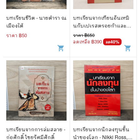
🐲 หนังสือเด็ก
📕 นิตยสาร
บทเรียนชีวิต - นายตำรา ณ
บทเรียนจากเทียนอันเหมิ
🌎 International Books
เมืองใต้
นกับเปเรสตรอยก้าและ
กลาสนอสต์ - ชโย (มีลาย
ราคา ฿
50
ราคา ฿
650
🎲 Board Game
เซ็น)
ลดเหลือ ฿
390
40
%
ลด
shopping_cart
shopping_cart
📅 สินค้าอื่นๆ
บทเรียนจากการล่มสลาย -
บทเรียนจากนักลงทุนชั้น
ก่อศักดิ์ ไชยรัศมีศักดิ์
นำของโลก - Nikki Ross,