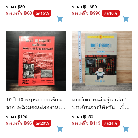
CFP
ราคา ฿
80
ราคา ฿
1,650
ลดเหลือ ฿
68
ลดเหลือ ฿
990
15
%
40
%
ลด
ลด
shopping_cart
shopping_cart
10 ปี 10 พฤษภา บทเรียน
เทคนิคการเล่นหุ้น เล่ม 1
จาก เพลิงมรณะโรงงานเค
บทเรียนจากไต้หวัน - เบี้ย
เตอร์
ฟ้า
ราคา ฿
120
ราคา ฿
150
ลดเหลือ ฿
96
ลดเหลือ ฿
113
20
%
24
%
ลด
ลด
shopping_cart
shopping_cart