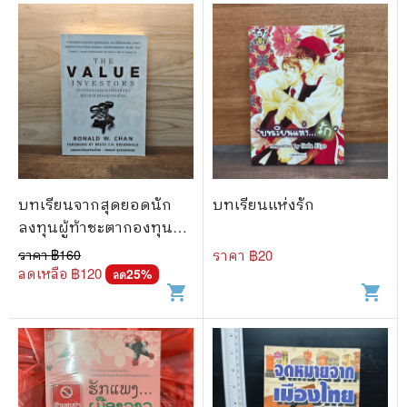
บทเรียนจากสุดยอดนัก
บทเรียนแห่งรัก
ลงทุนผู้ท้าชะตากองทุน
ของโลก - Ronald W.Chan
ราคา ฿
160
ราคา ฿
20
ลดเหลือ ฿
120
25
%
ลด
shopping_cart
shopping_cart