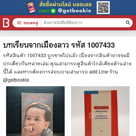
menu
หมวดหมู่
search
หมวดหมู่สินค้า
clear
บทเรียนจากเมืองลาว
รหัส
1007433
รหัสสินค้า
1007433
ถูกขายไปแล้ว เนื่องจากสินค้าอาจจะมี
ปกเดียวกันหลายเล่ม คุณสามารถดูสินค้าใกล้เคียงด้านล่าง
หนังสือทั้งหมด
นี้ได้ และหากต้องการสอบถามสามารถ add Line ร้าน
stars
สินค้าใช้เฉพาะแต้มเท่านั้น
@getbookie
📚 หนังสือทั่วไป
🦄 วรรณกรรม นิยาย เรื่องสั้น
🎓 การศึกษา
😼 หนังสือการ์ตูน