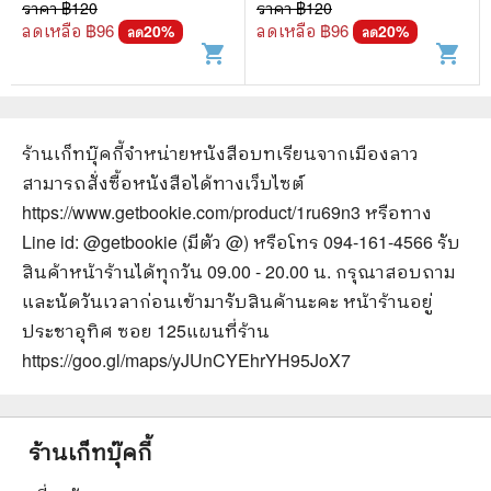
ราคา ฿
120
ราคา ฿
120
ลดเหลือ ฿
96
ลดเหลือ ฿
96
20
%
20
%
ลด
ลด
shopping_cart
shopping_cart
ร้านเก็ทบุ๊คกี้จำหน่ายหนังสือ
บทเรียนจากเมืองลาว
สามารถสั่งซื้อหนังสือได้ทางเว็บไซต์
https://www.getbookie.com/product/1ru69n3
หรือทาง
Line id: @getbookie (มีตัว @) หรือโทร 094-161-4566 รับ
สินค้าหน้าร้านได้ทุกวัน 09.00 - 20.00 น. กรุณาสอบถาม
และนัดวันเวลาก่อนเข้ามารับสินค้านะคะ หน้าร้านอยู่
ประชาอุทิศ ซอย 125
แผนที่ร้าน
https://goo.gl/maps/yJUnCYEhrYH95JoX7
ร้านเก็ทบุ๊คกี้