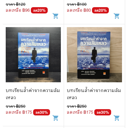
จากชีวิตจริง - เกษมสันต์ วิ
บูรณะชาติบ้านเมือง -
ราคา ฿
120
ราคา ฿
100
ลาวรรณ
ศาสตราจารย์นายแพทย์
ลดเหลือ ฿
96
ลดเหลือ ฿
80
20
%
20
%
ลด
ลด
shopping_cart
shopping_cart
ประเวศ วะสี
บทเรียนล้ำค่าจากความล้ม
บทเรียนล้ำค่าจากความล้ม
เหลว
เหลว
ราคา ฿
250
ราคา ฿
250
ลดเหลือ ฿
175
ลดเหลือ ฿
175
30
%
30
%
ลด
ลด
shopping_cart
shopping_cart