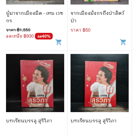
ผู้มาจากเมืองมืด - เหม เวช
จากเมืองมังกรถึงป่าสัตว์
กร
ป่า
ราคา ฿
1,550
ราคา ฿
50
ลดเหลือ ฿
930
40
%
ลด
shopping_cart
shopping_cart
บทเรียนบรรลุ สุริวิภา
บทเรียนบรรลุ สุริวิภา