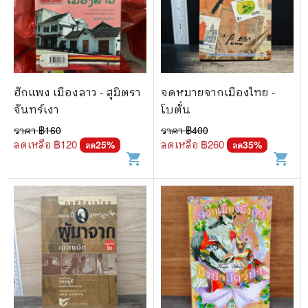
ฮักแพง เมืองลาว - สุมิตรา
จดหมายจากเมืองไทย -
จันทร์เงา
โบตั๋น
ราคา ฿
160
ราคา ฿
400
ลดเหลือ ฿
120
ลดเหลือ ฿
260
25
%
35
%
ลด
ลด
shopping_cart
shopping_cart