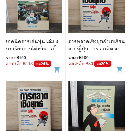
เทคนิคการเล่นหุ้น เล่ม 3
การตลาดเชิงยุทธ์ บทเรียน
บทเรียนจากไต้หวัน - เบี้ย
จากญี่ปุ่น - ดร.สมคิด จาตุ
ฟ้า
ศรีพิทักษ์
ราคา ฿
150
ราคา ฿
100
ลดเหลือ ฿
113
ลดเหลือ ฿
80
24
%
20
%
ลด
ลด
shopping_cart
shopping_cart