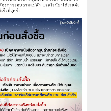
🧒 Children's Books
กต้องการสอบถามแม่ค้า แอดไลน์มาได้เลยค่ะ
ร็วที่สุดจ้า
👪 Family and Relationships
🐕‍🦺 Animals
🏛️ Politics & Government
⚙️ Engineering & Transportation
⚖️ Law
👤 Biography
🍸 Food and Drink
💃 Hobbies and Collectibles
🖋️ Literature and Fiction
🧳 Travel Literature