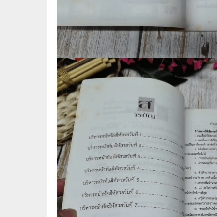
⛺ ผจญภัย
😀 ตลก สนุกสนาน
นิยาย วรรณกรรม