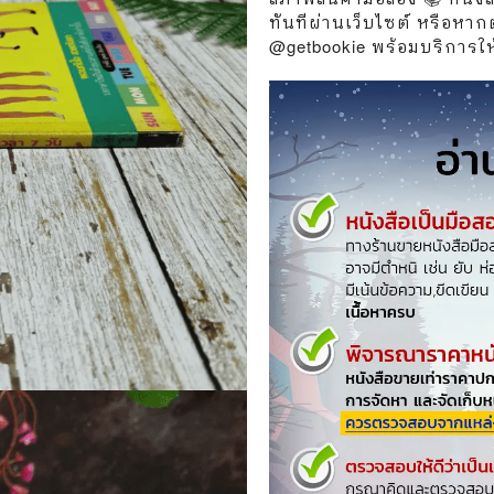
วกับสัตว์
Gossip ดารา
ทันทีผ่านเว็บไซต์ หรือหา
@getbookie พร้อมบริการให้เ
์ตูนดนตรี
👙 เซ็กซี่
์ตูนทำอาหาร
วัยรุ่น
สืบสวน สอบสวน
🥘 อาหาร
⚔️ ต่อสู้ แอ๊คชั่น
💄 สุขภาพและความงาม
ตูนกีฬา
🏠 แต่งบ้าน
ก
🧳 ท่องเที่ยว
ตาซี
คู่มือเฉลยเกม
ญภัย ท่องเที่ยว
เกษตรและธรรมชาติ
แม่และเด็ก
ตูนผีไทย
ภาษาศาสตร์