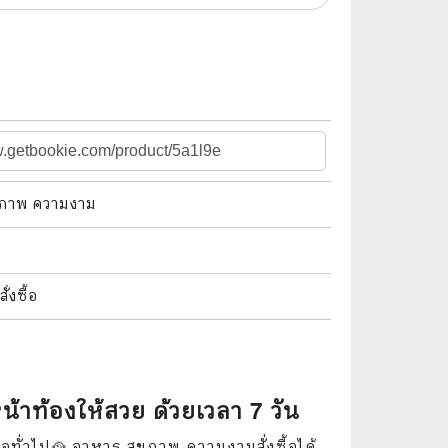
🌠 Astrology
⛪ Religion
🧏‍♀️ Languages
🪐 Science & Math
🏋️‍♂️ Health and Well-Being
ขภาพ ความงาม
🤳 Social Science
😊 Self-Enrichment
งซื้อ
👔 Business and Economics
🖥️ Computers & Technology
🧑‍🏫 Education & Teaching
้าท้องให้สวย ด้วยเวลา 7 วัน
🎶 Music & Movie
อทั่วไป🥘 อาหาร สุขภาพ ความงามสั่งซื้อได้