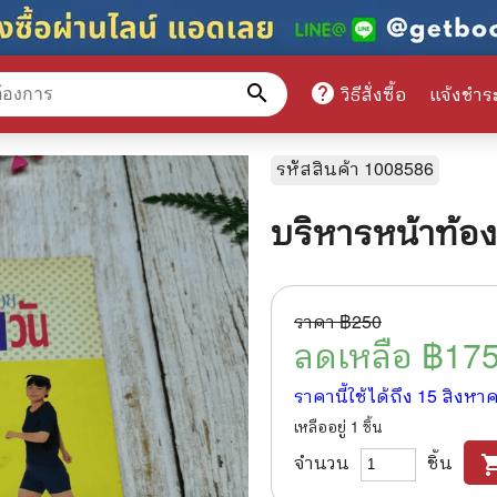
search
help
วิธีสั่งซื้อ
แจ้งชำร
หมวดหมู่สินค้า
รหัสสินค้า
1008586
บริหารหน้าท้อง
ศึกษา
📕 นิตยสาร
มาย
📺 เรื่องย่อละครโทรทัศน์
ราคา ฿
250
าศาสตร์
นิตยสารดารารุ่นเก่า
ลดเหลือ ฿
17
แพทย์
แฟนคลับดารา
ราคานี้ใช้ได้ถึง
15 สิงหา
เหลืออยู่
1
ชิ้น
ู่มือเตรียมสอบราชการ
เรื่องย่อซีรี่ย์ต่างประเทศ
จำนวน
ชิ้น
shopping
สือเรียน
🌍 ทั่วไปและวาไรตี้