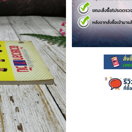
.ยอดธิดา
ไอทีและเทคโนโลยี
รักพิมพ์ Luckpim
นิตยสารเก่าราคาถูก
.Phoenix Next
นางงามและการประกวด
นพ.หมึกจีน
พ.บงกช
วิบูลย์กิจ
เนชั่น
สยามอินเตอร์
.บูรพัฒน์
.Zenshu
.Bly
นรายเดือน รายสัปดาห์