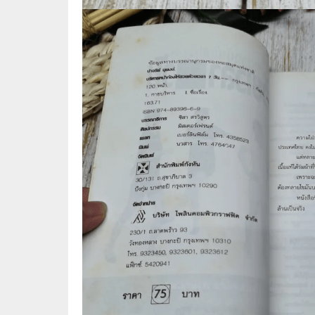
🌟 นิยายไลท์โนเวล
การ์ตูน
🏺 อิงประวัติศาสตร์
หนังสือ
🏮 นิยายจีน
กล่อง 
🌞 นิยายแจ่มใส
หนังสือ
❤️ รัก โรแมนติก
❤️‍🔥❤️‍🔥 นิยายรัก ราคาถูกสุด
🐲 หนัง
💀 ผี สยองขวัญ ระทึกขวัญ
🪐 ความ
🎭 ดราม่า ชีวิต
🐲 นิท
🌔 ลึกลับ
🔍 สืบสวน สอบสวน
⚔️ แอ็คชั่น ต่อสู้