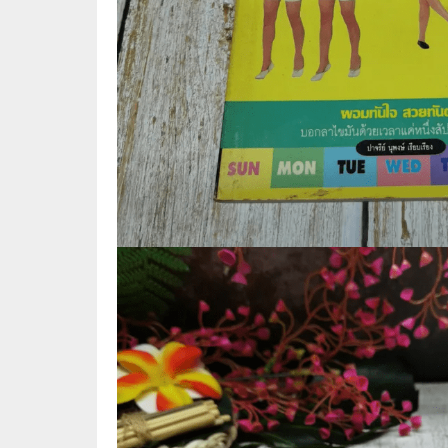
📜 ประวัติศาสตร์
👩‍🏫 
👤 ประวัติบุคคล ประสบการณ์ชีวิต
การศึ
🌠 โหราศาสตร์ การทำนาย
☸️ ธรรมะ ศาสนา ปรัชญา
😼 หนัง
🏙️ การเมือง สังคมศาสตร์
📚 การ์
🪦 งานศพ อนุสรณ์ต่างๆ
📗 การ์
🧳 ท่องเที่ยว ประสบการณ์ท่องเที่ยว
👨‍❤️‍👨 
💃 งานอดิเรก อาชีพ
🕰️ การ
สารคดี
❤️ รัก
🌎 สารคดี ความรู้รอบตัว
🎭 ดราม่
💎 เพชร พลอย อัญมณี
💀 ผี 