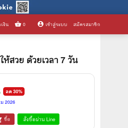
shopping_basket
account_circle
ะเงิน
0
เข้าสู่ระบบ
สมัครสมาชิก
clear
ให้สวย ด้วยเวลา 7 วัน
🌎 International Books
🎨 Art and Design
5
🤹‍♀️ Humor & Entertainment
ลด
30
%
🏝️ Survival & Emergency
คม 2026
Preparedness
🦸‍♂️ Comics & Graphic Novels
สั่งซื้อผ่าน Line
ซื้อ
_cart
🏺 Historical & Political