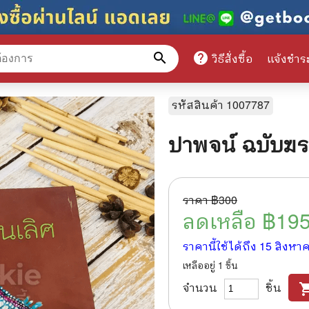
search
help
วิธีสั่งซื้อ
แจ้งชำร
หมวดหมู่สินค้า
รหัสสินค้า
1007787
ปาพจน์ ฉบับฆ
ศึกษา
📕 นิตยสาร
มาย
📺 เรื่องย่อละครโทรทัศน์
ราคา ฿
300
าศาสตร์
นิตยสารดารารุ่นเก่า
ลดเหลือ ฿
19
แพทย์
แฟนคลับดารา
ราคานี้ใช้ได้ถึง
15 สิงหา
เหลืออยู่
1
ชิ้น
ู่มือเตรียมสอบราชการ
เรื่องย่อซีรี่ย์ต่างประเทศ
จำนวน
ชิ้น
shopping
สือเรียน
🌍 ทั่วไปและวาไรตี้