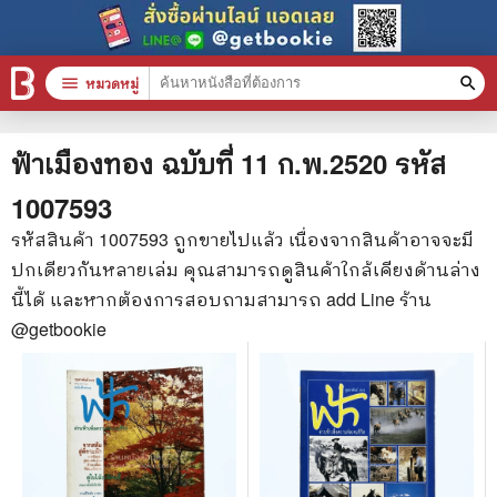
menu
หมวดหมู่
search
หมวดหมู่สินค้า
clear
ฟ้าเมืองทอง ฉบับที่ 11 ก.พ.2520
รหัส
1007593
หนังสือทั้งหมด
รหัสสินค้า
1007593
ถูกขายไปแล้ว เนื่องจากสินค้าอาจจะมี
ปกเดียวกันหลายเล่ม คุณสามารถดูสินค้าใกล้เคียงด้านล่าง
stars
สินค้าใช้เฉพาะแต้มเท่านั้น
นี้ได้ และหากต้องการสอบถามสามารถ add Line ร้าน
📚 หนังสือทั่วไป
@getbookie
🦄 วรรณกรรม นิยาย เรื่องสั้น
🎓 การศึกษา
😼 หนังสือการ์ตูน