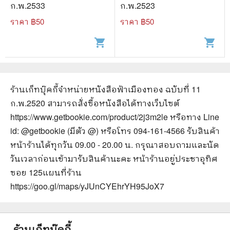
ก.พ.2533
ก.พ.2523
ราคา ฿
50
ราคา ฿
50
shopping_cart
shopping_cart
ร้านเก็ทบุ๊คกี้จำหน่ายหนังสือ
ฟ้าเมืองทอง ฉบับที่ 11
ก.พ.2520
สามารถสั่งซื้อหนังสือได้ทางเว็บไซต์
https://www.getbookie.com/product/2j3m2le
หรือทาง Line
id: @getbookie (มีตัว @) หรือโทร 094-161-4566 รับสินค้า
หน้าร้านได้ทุกวัน 09.00 - 20.00 น. กรุณาสอบถามและนัด
วันเวลาก่อนเข้ามารับสินค้านะคะ หน้าร้านอยู่ประชาอุทิศ
ซอย 125
แผนที่ร้าน
https://goo.gl/maps/yJUnCYEhrYH95JoX7
ร้านเก็ทบุ๊คกี้