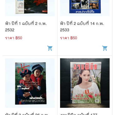
🐲 หนังสือเด็ก
📕 นิตยสาร
🌎 International Books
ฟ้า ปีที่ 1 ฉบับที่ 2 ก.พ.
ฟ้า ปีที่ 2 ฉบับที่ 14 ก.พ.
2532
2533
🎲 Board Game
ราคา ฿
50
ราคา ฿
50
📅 สินค้าอื่นๆ
shopping_cart
shopping_cart
ฟ้า ปีที่ 3 ฉบับที่ 26 ก.พ.
งานฝีมือ ฉบับที่ 177