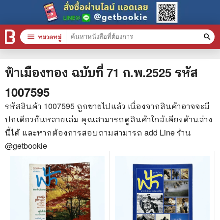
menu
หมวดหมู่
search
หมวดหมู่สินค้า
clear
ฟ้าเมืองทอง ฉบับที่ 71 ก.พ.2525
รหัส
1007595
หนังสือทั้งหมด
รหัสสินค้า
1007595
ถูกขายไปแล้ว เนื่องจากสินค้าอาจจะมี
ปกเดียวกันหลายเล่ม คุณสามารถดูสินค้าใกล้เคียงด้านล่าง
stars
สินค้าใช้เฉพาะแต้มเท่านั้น
นี้ได้ และหากต้องการสอบถามสามารถ add Line ร้าน
📚 หนังสือทั่วไป
@getbookie
🦄 วรรณกรรม นิยาย เรื่องสั้น
🎓 การศึกษา
😼 หนังสือการ์ตูน