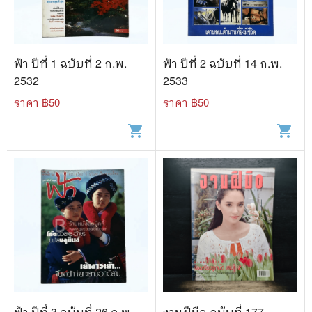
🐲 หนังสือเด็ก
📕 นิตยสาร
🌎 International Books
ฟ้า ปีที่ 1 ฉบับที่ 2 ก.พ.
ฟ้า ปีที่ 2 ฉบับที่ 14 ก.พ.
2532
2533
🎲 Board Game
ราคา ฿
50
ราคา ฿
50
📅 สินค้าอื่นๆ
shopping_cart
shopping_cart
ฟ้า ปีที่ 3 ฉบับที่ 26 ก.พ.
งานฝีมือ ฉบับที่ 177