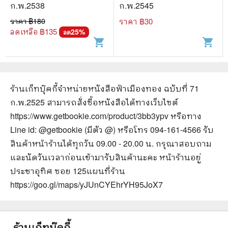
ก.พ.2538
ก.พ.2545
ราคา ฿
180
ราคา ฿
30
ลดเหลือ ฿
135
25
%
ลด
shopping_cart
shopping_cart
ร้านเก็ทบุ๊คกี้จำหน่ายหนังสือ
ฟ้าเมืองทอง ฉบับที่ 71
ก.พ.2525
สามารถสั่งซื้อหนังสือได้ทางเว็บไซต์
https://www.getbookie.com/product/3bb3ypv
หรือทาง
Line id: @getbookie (มีตัว @) หรือโทร 094-161-4566 รับ
สินค้าหน้าร้านได้ทุกวัน 09.00 - 20.00 น. กรุณาสอบถาม
และนัดวันเวลาก่อนเข้ามารับสินค้านะคะ หน้าร้านอยู่
ประชาอุทิศ ซอย 125
แผนที่ร้าน
https://goo.gl/maps/yJUnCYEhrYH95JoX7
ร้านเก็ทบุ๊คกี้