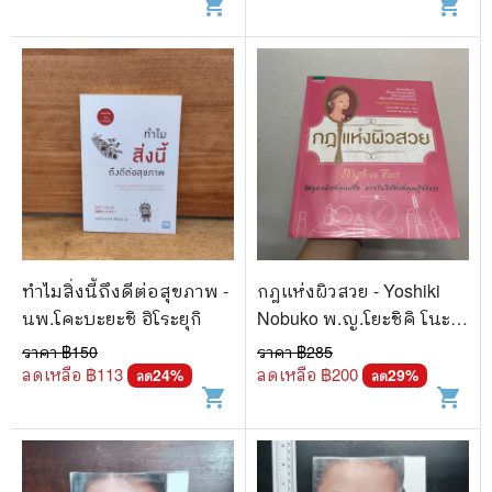
shopping_cart
shopping_cart
ทำไมสิ่งนี้ถึงดีต่อสุขภาพ -
กฎแห่งผิวสวย - Yoshiki
นพ.โคะบะยะชิ ฮิโระยุกิ
Nobuko พ.ญ.โยะชิคิ โนะบุ
โกะ
ราคา ฿
150
ราคา ฿
285
ลดเหลือ ฿
113
ลดเหลือ ฿
200
24
%
29
%
ลด
ลด
shopping_cart
shopping_cart