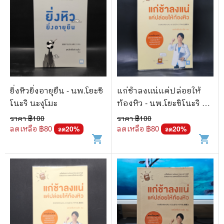
ยิ่งหิวยิ่งอายุยืน - นพ.โยะชิ
แก่ช้าลงแน่แค่ปล่อยให้
โนะริ นะงุโมะ
ท้องหิว - นพ.โยะชิโนะริ นะ
งุโมะ
ราคา ฿
100
ราคา ฿
100
ลดเหลือ ฿
80
ลดเหลือ ฿
80
20
%
20
%
ลด
ลด
shopping_cart
shopping_cart