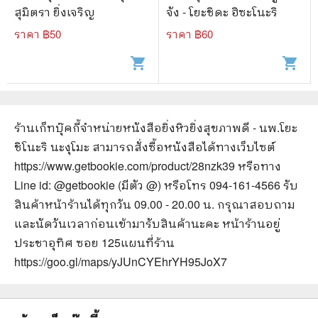
สุมิตรา ยิ่งเจริญ
จัง - โยะชิดะ ฮิซะโนะริ
ราคา ฿
50
ราคา ฿
60
shopping_cart
shopping_cart
ร้านเก็ทบุ๊คกี้จำหน่ายหนังสือ
ยิ่งหิวยิ่งสุขภาพดี - นพ.โยะ
ชิโนะริ นะงุโมะ
สามารถสั่งซื้อหนังสือได้ทางเว็บไซต์
https://www.getbookie.com/product/28nzk39
หรือทาง
Line id: @getbookie (มีตัว @) หรือโทร 094-161-4566 รับ
สินค้าหน้าร้านได้ทุกวัน 09.00 - 20.00 น. กรุณาสอบถาม
และนัดวันเวลาก่อนเข้ามารับสินค้านะคะ หน้าร้านอยู่
ประชาอุทิศ ซอย 125
แผนที่ร้าน
https://goo.gl/maps/yJUnCYEhrYH95JoX7