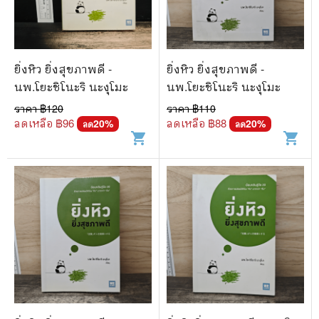
🐲 หนังสือเด็ก
📕 นิตยสาร
🌎 International Books
ยิ่งหิว ยิ่งสุขภาพดี -
ยิ่งหิว ยิ่งสุขภาพดี -
🎲 Board Game
นพ.โยะชิโนะริ นะงุโมะ
นพ.โยะชิโนะริ นะงุโมะ
ราคา ฿
120
ราคา ฿
110
📅 สินค้าอื่นๆ
ลดเหลือ ฿
96
ลดเหลือ ฿
88
20
%
20
%
ลด
ลด
shopping_cart
shopping_cart