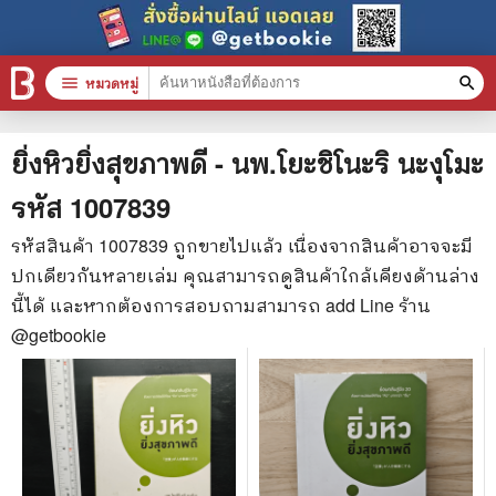
menu
หมวดหมู่
search
หมวดหมู่สินค้า
clear
ยิ่งหิวยิ่งสุขภาพดี - นพ.โยะชิโนะริ นะงุโมะ
รหัส
1007839
หนังสือทั้งหมด
รหัสสินค้า
1007839
ถูกขายไปแล้ว เนื่องจากสินค้าอาจจะมี
ปกเดียวกันหลายเล่ม คุณสามารถดูสินค้าใกล้เคียงด้านล่าง
stars
สินค้าใช้เฉพาะแต้มเท่านั้น
นี้ได้ และหากต้องการสอบถามสามารถ add Line ร้าน
📚 หนังสือทั่วไป
@getbookie
🦄 วรรณกรรม นิยาย เรื่องสั้น
🎓 การศึกษา
😼 หนังสือการ์ตูน