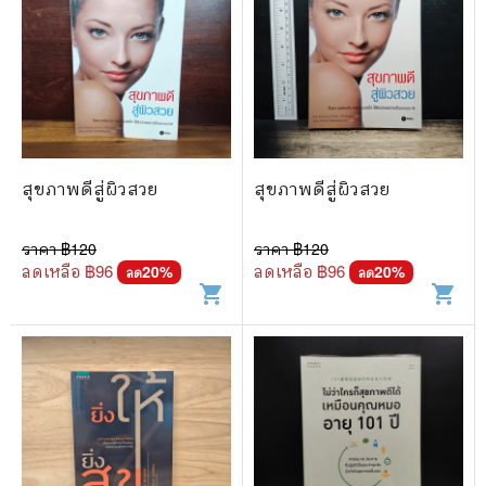
สุขภาพดีสู่ผิวสวย
สุขภาพดีสู่ผิวสวย
ราคา ฿
120
ราคา ฿
120
ลดเหลือ ฿
96
ลดเหลือ ฿
96
20
%
20
%
ลด
ลด
shopping_cart
shopping_cart