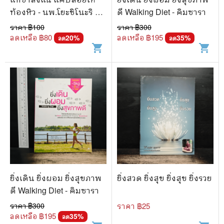
ท้องหิว - นพ.โยะชิโนะริ นะ
ดี Walking Diet - คิมซารา
งุโมะ
ราคา ฿
100
ราคา ฿
300
ลดเหลือ ฿
80
ลดเหลือ ฿
195
20
%
35
%
ลด
ลด
shopping_cart
shopping_cart
ยิ่งเดิน ยิ่งผอม ยิ่งสุขภาพ
ยิ่งสวด ยิ่งสุข ยิ่งสุข ยิ่งรวย
ดี Walking Diet - คิมซารา
ราคา ฿
300
ราคา ฿
25
ลดเหลือ ฿
195
35
%
ลด