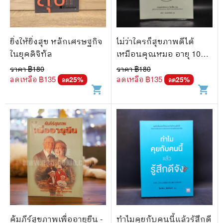
ยิ่งให้ยิ่งสุข หลักเศรษฐกิจ
ไม่ว่าใครก็สุขภาพดีได้
ในยุคดิจิทัล
เหมือนคุณหมอ อายุ 101
ปี - นายแพทย์ทะนะกะ โยะ
ราคา ฿
180
ราคา ฿
180
ชิโอะ (Yoshio Tanaka)
ลดเหลือ ฿
135
ลดเหลือ ฿
135
25
%
25
%
ลด
ลด
shopping_cart
shopping_cart
คัมภีร์สุขภาพเพื่ออายุยืน -
ทำไมคุยกับคนนี้แล้วรู้สึกดี