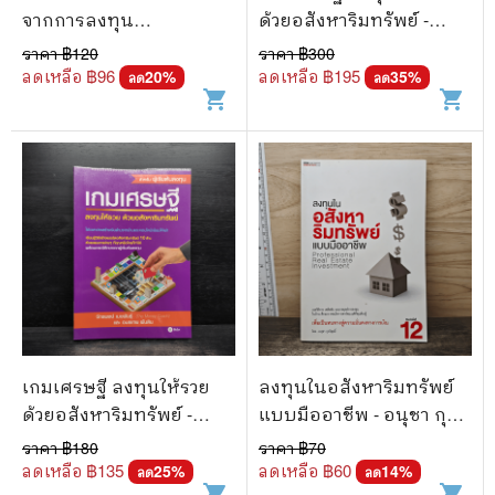
จากการลงทุน
ด้วยอสังหาริมทรัพย์ -
อสังหาริมทรัพย์ -
จักรพงษ์ เมษพันธุ์, อมร
ราคา ฿
120
ราคา ฿
300
ผศ.ดร.เกษรา ธัญลักษณ์
เทพ ผันสิน
ลดเหลือ ฿
96
ลดเหลือ ฿
195
20
%
35
%
ลด
ลด
shopping_cart
shopping_cart
ภาคย์
เกมเศรษฐี ลงทุนให้รวย
ลงทุนในอสังหาริมทรัพย์
ด้วยอสังหาริมทรัพย์ -
แบบมืออาชีพ - อนุชา กุล
จักรพงษ์ เมษพันธุ์, อมร
วิสุทธิ์
ราคา ฿
180
ราคา ฿
70
เทพ ผันสิน
ลดเหลือ ฿
135
ลดเหลือ ฿
60
25
%
14
%
ลด
ลด
shopping_cart
shopping_cart