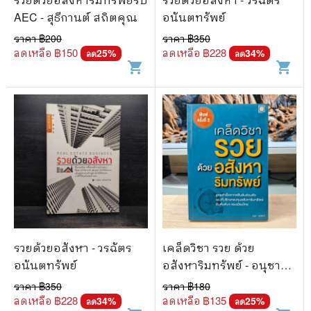
AEC - สุธีกานต์ สถิตคุณ
อนันตทรัพย์
ราคา ฿
200
ราคา ฿
350
ลดเหลือ ฿
150
ลดเหลือ ฿
228
25
%
34
%
ลด
ลด
shopping_cart
shopping_cart
รวยด้วยอสังหา - วรฉัตร
เคล็ดวิชา รวย ด้วย
อนันตทรัพย์
อสังหาริมทรัพย์ - อนุชา
กุลวิสุทธิ์
ราคา ฿
350
ราคา ฿
180
ลดเหลือ ฿
228
ลดเหลือ ฿
135
34
%
25
%
ลด
ลด