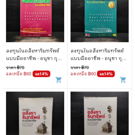
ลงทุนในอสังหาริมทรัพย์
ลงทุนในอสังหาริมทรัพย์
แบบมืออาชีพ - อนุชา กุล
แบบมืออาชีพ - อนุชา กุล
วิสุทธิ์
วิสุทธิ์
ราคา ฿
70
ราคา ฿
70
ลดเหลือ ฿
60
ลดเหลือ ฿
60
14
%
14
%
ลด
ลด
shopping_cart
shopping_cart