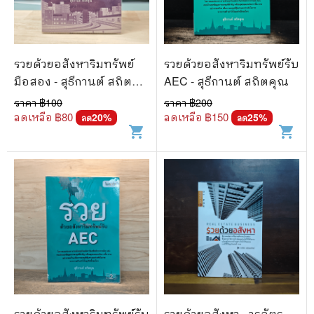
🐲 หนังสือเด็ก
📕 นิตยสาร
🌎 International Books
รวยด้วยอสังหาริมทรัพย์
รวยด้วยอสังหาริมทรัพย์รับ
มือสอง - สุธีกานต์ สถิต
AEC - สุธีกานต์ สถิตคุณ
🎲 Board Game
คุณ
ราคา ฿
100
ราคา ฿
200
📅 สินค้าอื่นๆ
ลดเหลือ ฿
80
ลดเหลือ ฿
150
20
%
25
%
ลด
ลด
shopping_cart
shopping_cart
รวยด้วยอสังหาริมทรัพย์รับ
รวยด้วยอสังหา - วรฉัตร