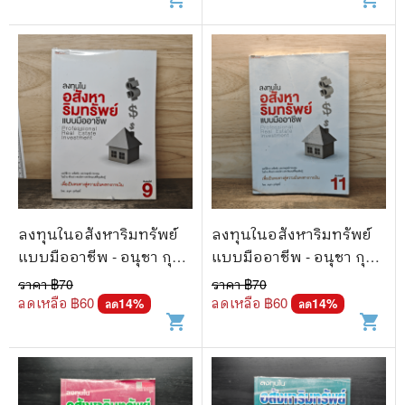
ลงทุนในอสังหาริมทรัพย์
ลงทุนในอสังหาริมทรัพย์
แบบมืออาชีพ - อนุชา กุล
แบบมืออาชีพ - อนุชา กุล
วิสุทธิ์
วิสุทธิ์
ราคา ฿
70
ราคา ฿
70
ลดเหลือ ฿
60
ลดเหลือ ฿
60
14
%
14
%
ลด
ลด
shopping_cart
shopping_cart