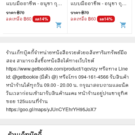
แบบมืออาชีพ - อนุชา กุล
แบบมืออาชีพ - อนุชา กุล
วิสุทธิ์
วิสุทธิ์
ราคา ฿
70
ราคา ฿
70
ลดเหลือ ฿
60
ลดเหลือ ฿
60
14
%
14
%
ลด
ลด
shopping_cart
shopping_cart
ร้านเก็ทบุ๊คกี้จำหน่ายหนังสือ
รวยด้วยอสังหาริมทรัพย์มือ
สอง
สามารถสั่งซื้อหนังสือได้ทางเว็บไซต์
https://www.getbookie.com/product/1qcvizy
หรือทาง Line
id: @getbookie (มีตัว @) หรือโทร 094-161-4566 รับสินค้า
หน้าร้านได้ทุกวัน 09.00 - 20.00 น. กรุณาสอบถามและนัด
วันเวลาก่อนเข้ามารับสินค้านะคะ หน้าร้านอยู่ประชาอุทิศ
ซอย 125
แผนที่ร้าน
https://goo.gl/maps/yJUnCYEhrYH95JoX7
ร้านเก็ทบุ๊คกี้