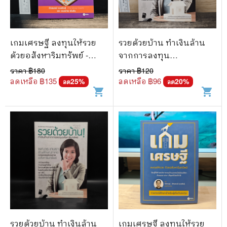
เกมเศรษฐี ลงทุนให้รวย
รวยด้วยบ้าน ทำเงินล้าน
ด้วยอสังหาริมทรัพย์ -
จากการลงทุน
จักรพงษ์ เมษพันธุ์
อสังหาริมทรัพย์ -
ราคา ฿
180
ราคา ฿
120
ผศ.ดร.เกษรา ธัญลักษณ์
ลดเหลือ ฿
135
ลดเหลือ ฿
96
25
%
20
%
ลด
ลด
shopping_cart
shopping_cart
ภาคย์
รวยด้วยบ้าน ทำเงินล้าน
เกมเศรษฐี ลงทุนให้รวย