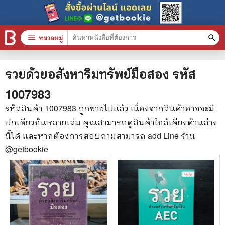
menu
หมวดหมู่
search
หมวดหมู่สินค้า
clear
รวยด้วยอสังหาริมทรัพย์มือสอง
รหัส
1007983
หนังสือทั้งหมด
รหัสสินค้า
1007983
ถูกขายไปแล้ว เนื่องจากสินค้าอาจจะมี
ปกเดียวกันหลายเล่ม คุณสามารถดูสินค้าใกล้เคียงด้านล่าง
stars
สินค้าใช้เฉพาะแต้มเท่านั้น
นี้ได้ และหากต้องการสอบถามสามารถ add Line ร้าน
📚 หนังสือทั่วไป
@getbookie
🦄 วรรณกรรม นิยาย เรื่องสั้น
🎓 การศึกษา
😼 หนังสือการ์ตูน