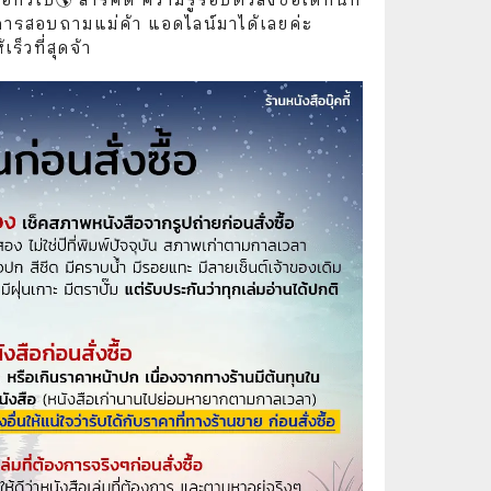
🧒 Children's Books
การสอบถามแม่ค้า แอดไลน์มาได้เลยค่ะ
ร็วที่สุดจ้า
👪 Family and Relationships
🐕‍🦺 Animals
🏛️ Politics & Government
⚙️ Engineering & Transportation
⚖️ Law
👤 Biography
🍸 Food and Drink
💃 Hobbies and Collectibles
🖋️ Literature and Fiction
🧳 Travel Literature