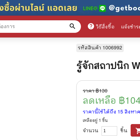
search
help
วิธีสั่งซื้อ
แจ้งชำร
หมวดหมู่สินค้า
รหัสสินค้า
1006992
รู้จักสถาปนิก 
ศึกษา
📕 นิตยสาร
มาย
📺 เรื่องย่อละครโทรทัศน์
ราคา ฿
130
าศาสตร์
นิตยสารดารารุ่นเก่า
ลดเหลือ ฿
10
แพทย์
แฟนคลับดารา
ราคานี้ใช้ได้ถึง
15 สิงหา
เหลืออยู่
1
ชิ้น
ู่มือเตรียมสอบราชการ
เรื่องย่อซีรี่ย์ต่างประเทศ
จำนวน
ชิ้น
shopping
สือเรียน
🌍 ทั่วไปและวาไรตี้