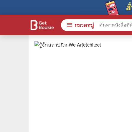
menu
หมวดหมู่
หนังสือทั้งหมด
🎓 การ
stars
สินค้าใช้เฉพาะแต้มเท่านั้น
⚖️ กฎห
💬 ภาษ
📚 หนังสือทั่วไป
💉 การ
😁 จิตวิทยา พัฒนาตนเอง
👮‍♀️ ค
👔 ธุรกิจ เศรษฐศาสตร์
🏫 หนัง