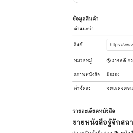
แนะแนวการศึกษา
🤡 เรื่องสั้น ขำขัน
กษาและการสอน
🎨 ศิลปะและการออกแบบ
ข้อมูลสินค้า
คำแนะนำ
🎸 ดนตรี
สือการ์ตูน
🩱 แฟชั่น
ลิงค์
ตูนชุด
🔭 วิทยาศาสตร์
หมวดหมู่
🌎 สารคดี คว
ตูนเล่มเดียวจบ
🕰️ ประวัติศาสตร์
สภาพ
หนังสือ
มือสอง
การ์ตูนวาย การ์ตูนยูริ
⛪ ศาสนา
ค่าจัดส่ง
จะแสดงตอนสั่
์ตูนยุคเก่า
🏙️ การเมือง
 โรแมนติก
⚽ กีฬา
รายละเอียด
หนังสือ
า ชีวิต เรื่องจริง
🎞️ ภาพยนตร์
ขายหนังสือรู้จักส
สยองขวัญ ระทึกขวัญ
โมเดล
สภาพสินค้ามือสอง 📚 หนังสือ