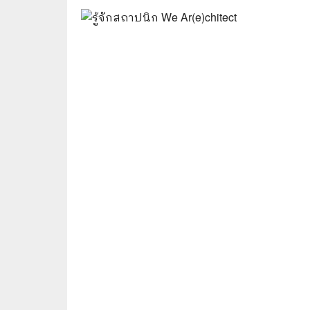
🌟 นิยายไลท์โนเวล
การ์ตูน
🏺 อิงประวัติศาสตร์
หนังสือ
🏮 นิยายจีน
กล่อง 
🌞 นิยายแจ่มใส
หนังสือ
❤️ รัก โรแมนติก
❤️‍🔥❤️‍🔥 นิยายรัก ราคาถูกสุด
🐲 หนัง
💀 ผี สยองขวัญ ระทึกขวัญ
🪐 ความ
🎭 ดราม่า ชีวิต
🐲 นิท
🌔 ลึกลับ
🔍 สืบสวน สอบสวน
⚔️ แอ็คชั่น ต่อสู้