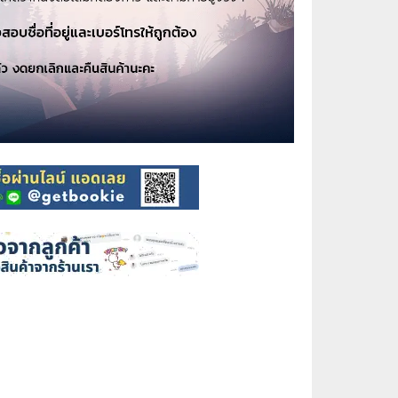
⚽ Sports
🎲 Board Game
2️⃣ Used Board Game บอร์ดเกมมือ
สอง
🎉 Party
🧠 Strategy
🪅 Family
♟️ Abstract
บอร์ดเกมแปลไทย
บอร์ดเกมโดยคนไทย
🎴 Card Sleeves ซองใส่การ์ด
Board Game