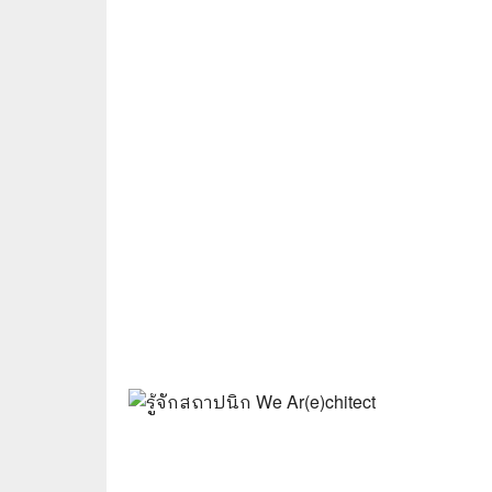
🛸 วิทยาศาสตร์ คณิตศาสตร์
🐾 เกี่ย
🌾 พืช สัตว์
🎻 การ
🥘 อาหาร สุขภาพ ความงาม
🍳 การ
👪 ครอบครัว การเลี้ยงลูก
🕵️‍♀️ 
🏡 บ้านและสวน
🎸 ดนตรี ภาพยนตร์
⚽ การ์
⚽ กีฬา เกม
😀 ตล
👸 นางงาม
🔮 แฟน
🖥️ คอมพิวเตอร์ เทคโนโลยี
🧗‍♂️ ผจ
หนังสือทั่วไป พ็อกเก็ตบุ๊ค
👽 ไซไฟ
☠️ การ์