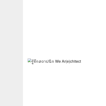
📜 ประวัติศาสตร์
👩‍🏫 
👤 ประวัติบุคคล ประสบการณ์ชีวิต
การศึ
🌠 โหราศาสตร์ การทำนาย
☸️ ธรรมะ ศาสนา ปรัชญา
😼 หนัง
🏙️ การเมือง สังคมศาสตร์
📚 การ์
🪦 งานศพ อนุสรณ์ต่างๆ
📗 การ์
🧳 ท่องเที่ยว ประสบการณ์ท่องเที่ยว
👨‍❤️‍👨 
💃 งานอดิเรก อาชีพ
🕰️ การ
สารคดี
❤️ รัก
🌎 สารคดี ความรู้รอบตัว
🎭 ดราม่
💎 เพชร พลอย อัญมณี
💀 ผี 