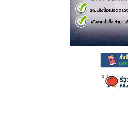
.ยอดธิดา
ไอทีและเทคโนโลยี
รักพิมพ์ Luckpim
นิตยสารเก่าราคาถูก
.Phoenix Next
นางงามและการประกวด
นพ.หมึกจีน
พ.บงกช
วิบูลย์กิจ
เนชั่น
สยามอินเตอร์
.บูรพัฒน์
.Zenshu
.Bly
นรายเดือน รายสัปดาห์