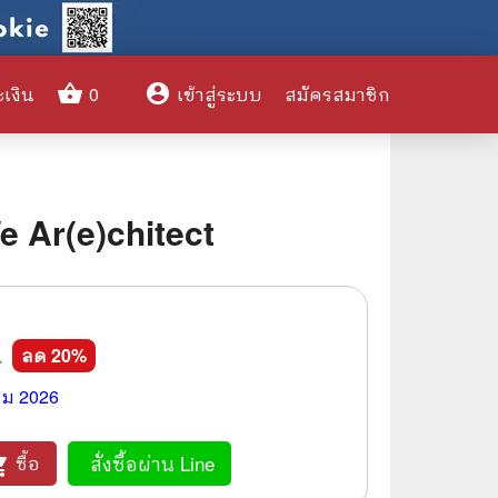
shopping_basket
account_circle
ะเงิน
0
เข้าสู่ระบบ
สมัครสมาชิก
clear
We Ar(e)chitect
🌎 International Books
🎨 Art and Design
4
🤹‍♀️ Humor & Entertainment
ลด
20
%
🏝️ Survival & Emergency
คม 2026
Preparedness
🦸‍♂️ Comics & Graphic Novels
สั่งซื้อผ่าน Line
ซื้อ
_cart
🏺 Historical & Political