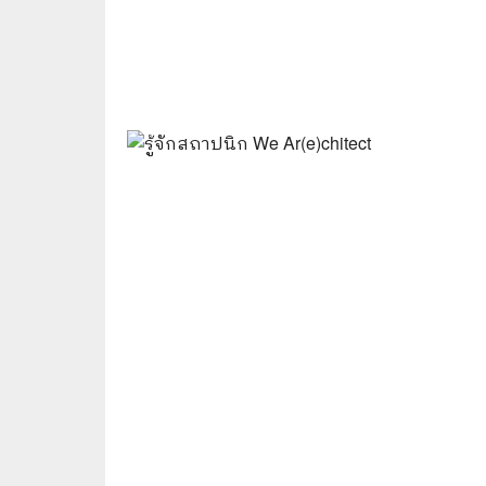
⛺ ผจญภัย
😀 ตลก สนุกสนาน
นิยาย วรรณกรรม