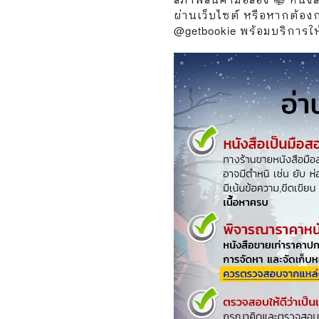
วกับสัตว์
Gossip ดารา
ผ่านเว็บไซต์ หรือหากต้อง
@getbookie พร้อมบริการให้เ
์ตูนดนตรี
👙 เซ็กซี่
์ตูนทำอาหาร
วัยรุ่น
สืบสวน สอบสวน
🥘 อาหาร
⚔️ ต่อสู้ แอ๊คชั่น
💄 สุขภาพและความงาม
ตูนกีฬา
🏠 แต่งบ้าน
ก
🧳 ท่องเที่ยว
ตาซี
คู่มือเฉลยเกม
ญภัย ท่องเที่ยว
เกษตรและธรรมชาติ
แม่และเด็ก
ตูนผีไทย
ภาษาศาสตร์