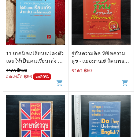
11 เทคนิคเปลี่ยนแปลงตัว
รู้ทันความคิด พิชิตความ
เอง ให้เป็นคนเรียนเก่ง จำ
สุข - เฌอมาณย์ รัตนพงศ์
แม่น และได้คะแนนดี - Dr.
ตระกูล
ราคา ฿
120
ราคา ฿
50
Barbara Oakley, Olav
ลดเหลือ ฿
96
20
%
ลด
shopping_cart
shopping_cart
Schewe