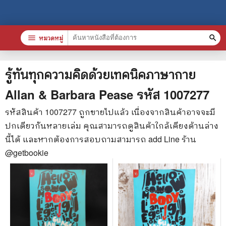
menu
หมวดหมู่
search
หมวดหมู่สินค้า
clear
รู้ทันทุกความคิดด้วยเทคนิคภาษากาย
Allan & Barbara Pease
รหัส
1007277
หนังสือทั้งหมด
รหัสสินค้า
1007277
ถูกขายไปแล้ว เนื่องจากสินค้าอาจจะมี
ปกเดียวกันหลายเล่ม คุณสามารถดูสินค้าใกล้เคียงด้านล่าง
stars
สินค้าใช้เฉพาะแต้มเท่านั้น
นี้ได้ และหากต้องการสอบถามสามารถ add Line ร้าน
📚 หนังสือทั่วไป
@getbookie
🦄 วรรณกรรม นิยาย เรื่องสั้น
🎓 การศึกษา
😼 หนังสือการ์ตูน