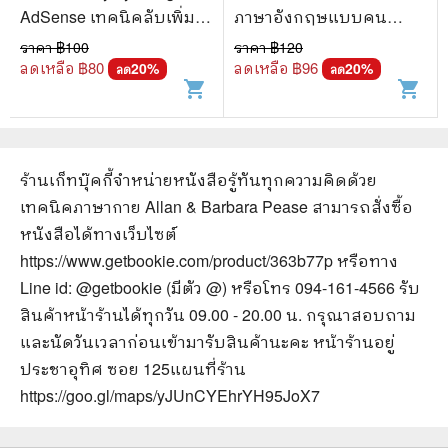
AdSense เทคนิคลับเพิ่ม
ภาษาอังกฤษแบบคน
ความรวยด้วยเว็บไซต์
ฉลาดคิด - กอง
ราคา ฿
100
ราคา ฿
120
บรรณาธิการ
ลดเหลือ ฿
80
ลดเหลือ ฿
96
20
%
20
%
ลด
ลด
shopping_cart
shopping_cart
ร้านเก็ทบุ๊คกี้จำหน่ายหนังสือ
รู้ทันทุกความคิดด้วย
เทคนิคภาษากาย Allan & Barbara Pease
สามารถสั่งซื้อ
หนังสือได้ทางเว็บไซต์
https://www.getbookie.com/product/363b77p
หรือทาง
Line id: @getbookie (มีตัว @) หรือโทร 094-161-4566 รับ
สินค้าหน้าร้านได้ทุกวัน 09.00 - 20.00 น. กรุณาสอบถาม
และนัดวันเวลาก่อนเข้ามารับสินค้านะคะ หน้าร้านอยู่
ประชาอุทิศ ซอย 125
แผนที่ร้าน
https://goo.gl/maps/yJUnCYEhrYH95JoX7