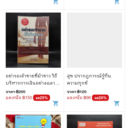
shopping_cart
shopping_cart
อย่ารอเจ้าชายขี่ม้าขาว วิธี
สุข ปรากฎการณ์รู้ทัน
บริหารการเงินอย่างฉลาด
ความทุกข์
ด้วยตัวเอง - Barbara
ราคา ฿
200
ราคา ฿
120
Stanny
ลดเหลือ ฿
150
ลดเหลือ ฿
96
25
%
20
%
ลด
ลด
shopping_cart
shopping_cart