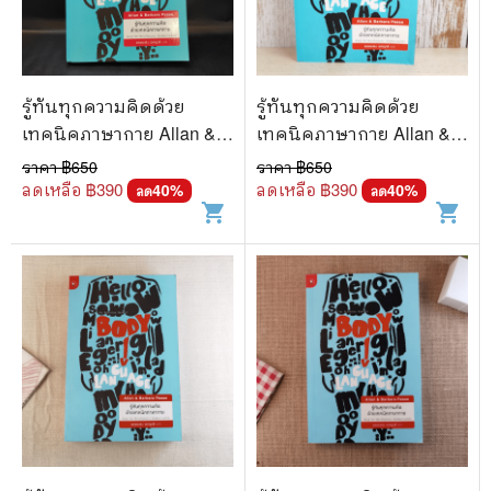
🐲 หนังสือเด็ก
📕 นิตยสาร
🌎 International Books
รู้ทันทุกความคิดด้วย
รู้ทันทุกความคิดด้วย
🎲 Board Game
เทคนิคภาษากาย Allan &
เทคนิคภาษากาย Allan &
Barbara Pease
Barbara Pease
ราคา ฿
650
ราคา ฿
650
📅 สินค้าอื่นๆ
ลดเหลือ ฿
390
ลดเหลือ ฿
390
40
%
40
%
ลด
ลด
shopping_cart
shopping_cart