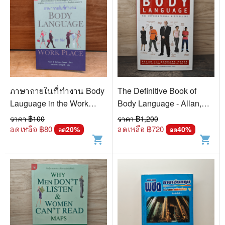
ภาษากายในที่ทำงาน Body
The Definitive Book of
Lauguage in the Work
Body Language - Allan,
Place - Allan & Barbara
Barbara Pease
ราคา ฿
100
ราคา ฿
1,200
Pease, พลอยแสง เอง
ลดเหลือ ฿
80
ลดเหลือ ฿
720
20
%
40
%
ลด
ลด
shopping_cart
shopping_cart
ญาติ