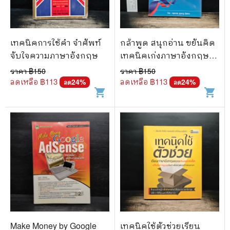
เทคนิคการใช้คำ จำศัพท์
กล้าพูด สนุกอ่าน ขยันคิด
จับใจความภาษาอังกฤษ
เทคนิคเก่งภาษาอังกฤษ
แบบผู้รู้จริง
ราคา ฿
150
ราคา ฿
150
ลดเหลือ ฿
113
ลดเหลือ ฿
113
24
%
24
%
ลด
ลด
shopping_cart
shopping_cart
Make Money by Google
เทคนิคใช้ตัวช่วยเรียน