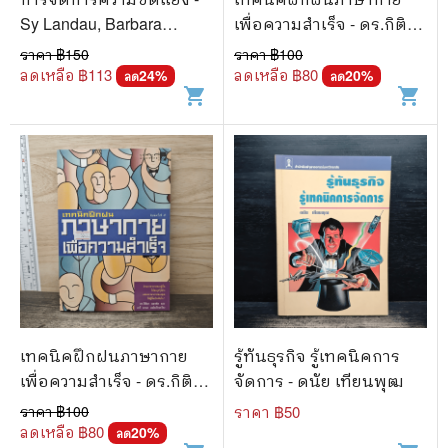
Sy Landau, Barbara
เพื่อความสำเร็จ - ดร.กิติมา
Landau, Daryl Landau
อมรทัต, จารี มามะ
ราคา ฿
150
ราคา ฿
100
ลดเหลือ ฿
113
ลดเหลือ ฿
80
24
%
20
%
ลด
ลด
shopping_cart
shopping_cart
เทคนิคฝึกฝนภาษากาย
รู้ทันธุรกิจ รู้เทคนิคการ
เพื่อความสำเร็จ - ดร.กิติมา
จัดการ - ดนัย เทียนพุฒ
อมรทัต, จารี มามะ
ราคา ฿
100
ราคา ฿
50
ลดเหลือ ฿
80
20
%
ลด