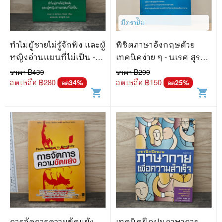
มีตราปั๊ม
ทำไมผู้ชายไม่รู้จักฟัง และผู้
พิชิตภาษาอังกฤษด้วย
หญิงอ่านแผนที่ไม่เป็น -
เทคนิคง่าย ๆ - นเรศ สุร
Allan & Barbara Pease,
สิทธิ์
ราคา ฿
430
ราคา ฿
200
พลอยแสง เอกญาติ
ลดเหลือ ฿
280
ลดเหลือ ฿
150
34
%
25
%
ลด
ลด
shopping_cart
shopping_cart
การจัดการความขัดแย้ง -
เทคนิคฝึกฝนภาษากาย