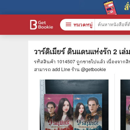
menu
หมวดหมู่
วาร์ดิเมียร์ ดินแดนแห่งรัก 2 เ
รหัสสินค้า
1014507
ถูกขายไปแล้ว เนื่องจากส
หนังสือทั้งหมด
🎓 การ
สามารถ add Line ร้าน @getbookie
stars
สินค้าใช้เฉพาะแต้มเท่านั้น
⚖️ กฎห
💬 ภาษ
📚 หนังสือทั่วไป
💉 การ
😁 จิตวิทยา พัฒนาตนเอง
👮‍♀️ ค
👔 ธุรกิจ เศรษฐศาสตร์
🏫 หนัง