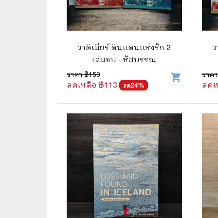
📜 ประวัติศาสตร์
👩‍🏫 
👤 ประวัติบุคคล ประสบการณ์ชีวิต
การศึ
วาดิเมียร์ ดินแดนแห่งรัก 2
ว
🌠 โหราศาสตร์ การทำนาย
เล่มจบ - หัสบรรณ
☸️ ธรรมะ ศาสนา ปรัชญา
😼 หนัง
ราคา ฿
150
ราคา
shopping_cart
ลดเหลือ ฿
113
ลดเ
24
%
ลด
🏙️ การเมือง สังคมศาสตร์
📚 การ์
🪦 งานศพ อนุสรณ์ต่างๆ
📗 การ์
🧳 ท่องเที่ยว ประสบการณ์ท่องเที่ยว
👨‍❤️‍👨 
💃 งานอดิเรก อาชีพ
🕰️ การ
สารคดี
❤️ รัก
🌎 สารคดี ความรู้รอบตัว
🎭 ดราม่
💎 เพชร พลอย อัญมณี
💀 ผี 