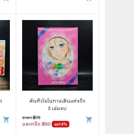
ัก
ค้นหัวใจในทางเดินแห่งรัก
3 เล่มจบ
ราคา ฿
70
shopping_cart
shopping_cart
ลดเหลือ ฿
60
14
%
ลด