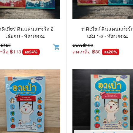
แนะแนวการศึกษา
🤡 เรื่องสั้น ขำขัน
กษาและการสอน
🎨 ศิลปะและการออกแบบ
าดิเมียร์ ดินแดนแห่งรัก 2
วาดิเมียร์ ดินแดนแห่งรั
🎸 ดนตรี
เล่มจบ - หัสบรรณ
เล่ม 1-2 - หัสบรรณ
สือการ์ตูน
🩱 แฟชั่น
 ฿
150
ราคา ฿
100
shopping_cart
หลือ ฿
113
ลดเหลือ ฿
80
24
%
20
%
ลด
ลด
ตูนชุด
🔭 วิทยาศาสตร์
ตูนเล่มเดียวจบ
🕰️ ประวัติศาสตร์
การ์ตูนวาย การ์ตูนยูริ
⛪ ศาสนา
์ตูนยุคเก่า
🏙️ การเมือง
 โรแมนติก
⚽ กีฬา
า ชีวิต เรื่องจริง
🎞️ ภาพยนตร์
สยองขวัญ ระทึกขวัญ
โมเดล