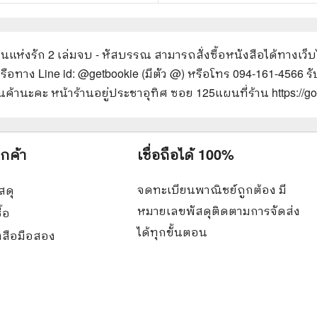
แดนแห่งรัก 2 เล่มจบ - หัสบรรณ
สามารถสั่งซื้อหนังสือได้ทางเว็บ
รือทาง Line id: @getbookie (มีตัว @) หรือโทร 094-161-4566 รับ
ค้านะคะ หน้าร้านอยู่ประชาอุทิศ ซอย 125
แผนที่ร้าน https:/
ูกค้า
เชื่อถือได้ 100%
จดทะเบียนพาณิชย์ถูกต้อง มี
สดุ
หมายเลขพัสดุติดตามการจัดส่ง
ื้อ
ได้ทุกขั้นตอน
ังสือมือสอง