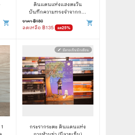
⚽ Sports
-
ดินแดนแห่งแสงตะวัน
บันทึกความทรงจำจากการ
เดินทางในดินแดนตะวัน
ราคา ฿
180
shopping_cart
shopping_cart
🎲 Board Game
ออก
ลดเหลือ ฿
135
25
%
ลด
2️⃣ Used Board Game บอร์ดเกมมือ
สอง
🎉 Party
มีลายเซ็นนักเขียน
edit
🧠 Strategy
🪅 Family
♟️ Abstract
บอร์ดเกมแปลไทย
บอร์ดเกมโดยคนไทย
🎴 Card Sleeves ซองใส่การ์ด
 1
กระรากระตะ ดินแดนแห่ง
ด
การห้ามฆ่า (มีลายเซ็น)
Board Game