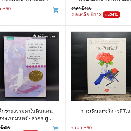
า ฿
50
ราคา ฿
150
shopping_cart
แก๊ก
ลดเหลือ ฿
113
24
%
ลด
การ์ตูนภาษาญี่ปุ่น
BOXSET การ์ตูน
ได้รับรางวัล
verified
การ์ตูน
สือเด็ก
รู้สำหรับเด็ก
าน
ด็กชายธรรมดาในดินแดน
ทางเดินแห่งรัก - วลีวิไล
แห่งเวทมนตร์ - สาคร พูล
สุข
 ฿
250
ราคา ฿
50
shopping_cart