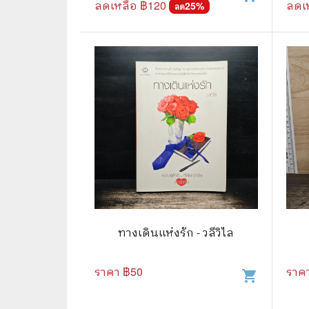
ลดเหลือ ฿
120
ลดเ
25
%
ลด
⛺ ผจญภัย
😀 ตลก สนุกสนาน
นิยาย วรรณกรรม
ทางเดินแห่งรัก - วลีวิไล
ราคา ฿
50
ราค
shopping_cart