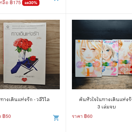
หลือ ฿
175
30
%
ลด
ทางเดินแห่งรัก - วลีวิไล
ค้นหัวใจในทางเดินแห่งร
3 เล่มจบ
า ฿
50
ราคา ฿
60
shopping_cart