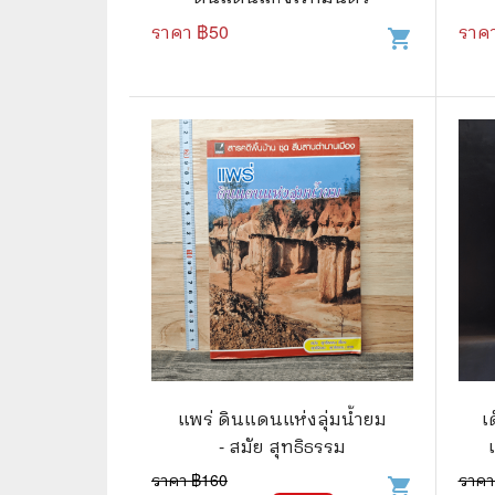
ราคา ฿
50
ราค
shopping_cart
🌟 นิยายไลท์โนเวล
การ์ตูน
🏺 อิงประวัติศาสตร์
หนังสือ
🏮 นิยายจีน
กล่อง 
🌞 นิยายแจ่มใส
หนังสือ
❤️ รัก โรแมนติก
❤️‍🔥❤️‍🔥 นิยายรัก ราคาถูกสุด
🐲 หนัง
💀 ผี สยองขวัญ ระทึกขวัญ
🪐 ความ
🎭 ดราม่า ชีวิต
🐲 นิท
🌔 ลึกลับ
แพร่ ดินแดนแห่งลุ่มน้ำยม
เ
🔍 สืบสวน สอบสวน
- สมัย สุทธิธรรม
ราคา ฿
160
ราคา
⚔️ แอ็คชั่น ต่อสู้
shopping_cart