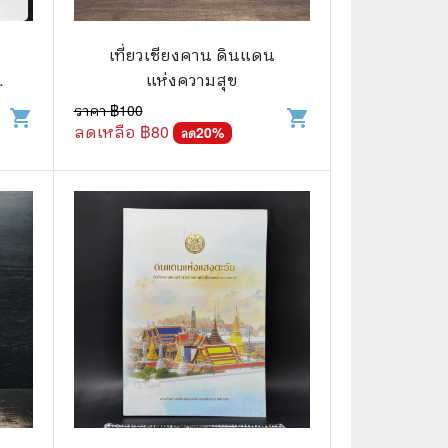
🧒 Children's Books
👪 Family and Relationships
เที่ยวเชียงคาน ดินแดน
ด์
แห่งความสุข
🐕‍🦺 Animals
ราคา ฿
100
shopping_cart
shopping_cart
ลดเหลือ ฿
80
🏛️ Politics & Government
20
%
ลด
⚙️ Engineering & Transportation
⚖️ Law
👤 Biography
🍸 Food and Drink
💃 Hobbies and Collectibles
🖋️ Literature and Fiction
🧳 Travel Literature