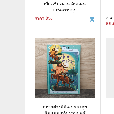
🦄 วรรณกรรม นิยาย เรื่องสั้น
👩 สนพ
เที่ยวเชียงคาน ดินแดน
แห่งความสุข
🐇 เรื่องสั้น
☘️ สนพ.
ราคา ฿
50
ราคา
shopping_cart
🛖 วรรณคดีไทย นิทานพื้นบ้าน
🔵 สนพ
ลดเ
👩‍🦳 นิยายไทยรุ่นเก่า
🏳️‍🌈 ส
🏵️ บทกวี บทกลอน
🟩 สน
🏞️ นิยายภาพ
☀️ สนพ.
👨‍❤️‍👨 นิยายวาย นิยายยูริ
🟦 สนพ.
✍️ นิยายฟิคชั่น
⭕ สนพ.
🌏 นิยายแปล
🔴 สนพ
🏰 วรรณกรรมเยาวชน
🔲 สนพ
🦄 แฟนตาซี
💜 สนพ
สหายต่างมิติ 4 ชุดตะลุย
ดินแดนแห่งเวทมนตร์
🛸 ไซไฟ วิทยาศาสตร์
การ์ตู