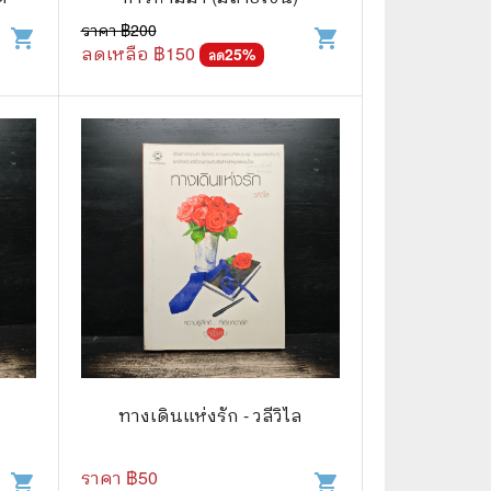
ราคา ฿
200
shopping_cart
shopping_cart
ลดเหลือ ฿
150
25
%
ลด
📅 สินค้าอื่นๆ
📒 สมุดบันทึก
🎥 ของสะสมจากหนังและการ์ตูน
📅 ปฏิทินเก่า
อื่นๆ
ทางเดินแห่งรัก - วลีวิไล
ราคา ฿
50
shopping_cart
shopping_cart