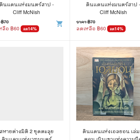
.ยอดธิดา
ไอทีและเทคโนโลยี
ดินแดนแห่งมนตร์สาป -
ดินแดนแห่งมนตร์สาป 
Cliff McNish
Cliff McNish
รักพิมพ์ Luckpim
นิตยสารเก่าราคาถูก
 ฿
70
ราคา ฿
70
shopping_cart
.Phoenix Next
นางงามและการประกวด
หลือ ฿
60
ลดเหลือ ฿
60
14
%
14
%
ลด
ลด
นพ.หมึกจีน
พ.บงกช
วิบูลย์กิจ
เนชั่น
สยามอินเตอร์
.บูรพัฒน์
.Zenshu
.Bly
สหายต่างมิติ 2 ชุดตะลุย
ดินแดนแห่งเอลยอน เล่ม
ดินแดนแห่งเวทมนตร์
ตอน เนินเขาแห่งความมื
นรายเดือน รายสัปดาห์