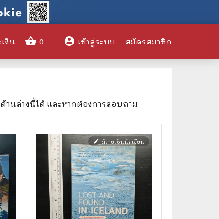
shopping_basket
account_circle
ะเงิน
0
เข้าสู่ระบบ
สมัครสมาชิก
clear
งด้านล่างนี้ได้ และหากต้องการสอบถาม
🌎 International Books
🎨 Art and Design
มีลายเซ็นนักเขียน
edit
🤹‍♀️ Humor & Entertainment
🏝️ Survival & Emergency
Preparedness
🦸‍♂️ Comics & Graphic Novels
🏺 Historical & Political