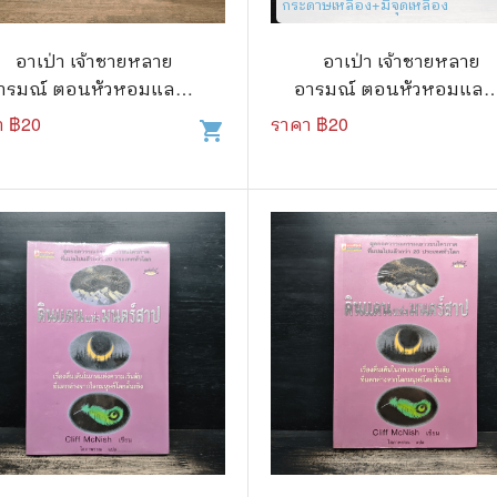
กระดาษเหลือง+มีจุดเหลือง
วกับสัตว์
Gossip ดารา
์ตูนดนตรี
👙 เซ็กซี่
อาเป่า เจ้าชายหลาย
อาเป่า เจ้าชายหลาย
ารมณ์ ตอนหัวหอมแลนด์
อารมณ์ ตอนหัวหอมแลน
์ตูนทำอาหาร
วัยรุ่น
ดินแดนแห่งความฮา
ดินแดนแห่งความฮา
า ฿
20
ราคา ฿
20
shopping_cart
สืบสวน สอบสวน
🥘 อาหาร
⚔️ ต่อสู้ แอ๊คชั่น
💄 สุขภาพและความงาม
ตูนกีฬา
🏠 แต่งบ้าน
ก
🧳 ท่องเที่ยว
ตาซี
คู่มือเฉลยเกม
ญภัย ท่องเที่ยว
เกษตรและธรรมชาติ
แม่และเด็ก
ตูนผีไทย
ภาษาศาสตร์