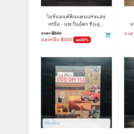
🛸 วิทยาศาสตร์ คณิตศาสตร์
🐾 เกี่ย
🌾 พืช สัตว์
🎻 การ
ไอซ์แลนด์ดินแดนแห่งแสง
เหนือ - นพ.วันฉัตร ชินสุวา
อ
🥘 อาหาร สุขภาพ ความงาม
🍳 การ
เทย์
ราคา ฿
500
ราค
shopping_cart
ลดเหลือ ฿
300
👪 ครอบครัว การเลี้ยงลูก
40
%
🕵️‍♀️ 
ลด
🏡 บ้านและสวน
🎸 ดนตรี ภาพยนตร์
⚽ การ์
⚽ กีฬา เกม
😀 ตล
👸 นางงาม
🔮 แฟน
🖥️ คอมพิวเตอร์ เทคโนโลยี
🧗‍♂️ ผจ
หนังสือทั่วไป พ็อกเก็ตบุ๊ค
👽 ไซไฟ
มีขีดเขียน
☠️ การ์