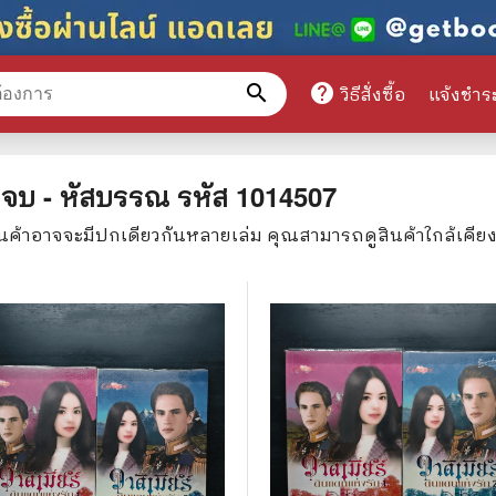
search
help
วิธีสั่งซื้อ
แจ้งชำร
หมวดหมู่สินค้า
ล่มจบ - หัสบรรณ
รหัส
1014507
ินค้าอาจจะมีปกเดียวกันหลายเล่ม คุณสามารถดูสินค้าใกล้เคีย
ศึกษา
📕 นิตยสาร
มาย
📺 เรื่องย่อละครโทรทัศน์
าศาสตร์
นิตยสารดารารุ่นเก่า
แพทย์
แฟนคลับดารา
ู่มือเตรียมสอบราชการ
เรื่องย่อซีรี่ย์ต่างประเทศ
สือเรียน
🌍 ทั่วไปและวาไรตี้