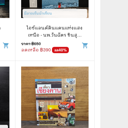
🌠 Astrology
มีลายเซ็นนักเขียน
⛪ Religion
ก
ไอซ์แลนด์ดินแดนแห่งแสง
🧏‍♀️ Languages
เหนือ - นพ.วันฉัตร ชินสุวา
🪐 Science & Math
เทย์
ราคา ฿
650
shopping_cart
shopping_cart
ลดเหลือ ฿
390
40
%
ลด
🏋️‍♂️ Health and Well-Being
🤳 Social Science
😊 Self-Enrichment
👔 Business and Economics
🖥️ Computers & Technology
🧑‍🏫 Education & Teaching
🎶 Music & Movie