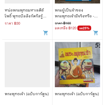
หน่อพระพุทธมหาเจดีย์
พระผู้เป็นจ้าของ
โพธิ์ พุทธบัลลังก์ตรัสรู้
พระพุทธเจ้ามีจริงหรือ -
สัมโพธิญาณ แห่งองค์พระ
พระคัมภีรญาณ อภิปุญโญ
ราคา ฿
30
ราคา ฿
160
สัมมาสัมพุทธเจ้า
ลดเหลือ ฿
120
25
%
ลด
shopping_cart
shopping_cart
พระพุทธเจ้า (ฉบับการ์ตูน)
พระพุทธเจ้า (ฉบับการ์ตูน)