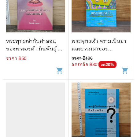
พระพุทธเจ้ากับคำสอน
พระพุทธเจ้า ความเป็นมา
ของพระองค์ - ทินพันธุ์ นา
และธรรมดาของ
คะตะ
พระพุทธเจ้า - สุภีร์ ทุมทอง
ราคา ฿
50
ราคา ฿
100
ลดเหลือ ฿
80
20
%
ลด
shopping_cart
shopping_cart