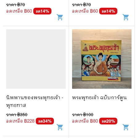
ราคา ฿
70
ราคา ฿
70
ลดเหลือ ฿
60
ลดเหลือ ฿
60
14
%
14
%
ลด
ลด
shopping_cart
shopping_cart
นิพพานของพระพุทธเจ้า -
พระพุทธเจ้า ฉบับการ์ตูน
พุทธทาส
ราคา ฿
350
ราคา ฿
100
ลดเหลือ ฿
228
ลดเหลือ ฿
80
34
%
20
%
ลด
ลด
shopping_cart
shopping_cart