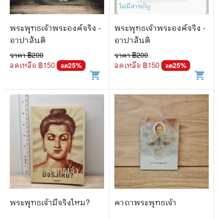
🐲 หนังสือเด็ก
ไม่มีสารบัญ
📕 นิตยสาร
พระพุทธเจ้าพระองค์จริง -
พระพุทธเจ้าพระองค์จริง -
🌎 International Books
อาปาสันติ
อาปาสันติ
ราคา ฿
200
ราคา ฿
200
🎲 Board Game
ลดเหลือ ฿
150
ลดเหลือ ฿
150
25
%
25
%
ลด
ลด
shopping_cart
shopping_cart
📅 สินค้าอื่นๆ
พระพุทธเจ้ามีจริงไหม?
คาถาพระพุทธเจ้า