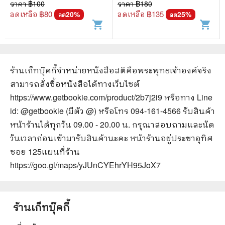
ราคา ฿
100
ราคา ฿
180
ลดเหลือ ฿
80
ลดเหลือ ฿
135
20
%
25
%
ลด
ลด
shopping_cart
shopping_cart
ร้านเก็ทบุ๊คกี้จำหน่ายหนังสือ
สติคือพระพุทธเจ้าองค์จริง
สามารถสั่งซื้อหนังสือได้ทางเว็บไซต์
https://www.getbookie.com/product/2b7j2i9
หรือทาง Line
id: @getbookie (มีตัว @) หรือโทร 094-161-4566 รับสินค้า
หน้าร้านได้ทุกวัน 09.00 - 20.00 น. กรุณาสอบถามและนัด
วันเวลาก่อนเข้ามารับสินค้านะคะ หน้าร้านอยู่ประชาอุทิศ
ซอย 125
แผนที่ร้าน
https://goo.gl/maps/yJUnCYEhrYH95JoX7
ร้านเก็ทบุ๊คกี้