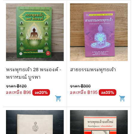
พระพุทธเจ้า 28 พระองค์ -
สายธรรมพระพุทธเจ้า
พราหมณ์ บูรพา
ราคา ฿
120
ราคา ฿
300
ลดเหลือ ฿
96
ลดเหลือ ฿
195
20
%
35
%
ลด
ลด
shopping_cart
shopping_cart