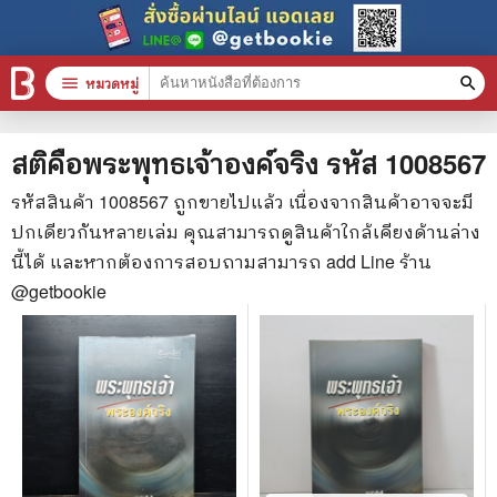
menu
หมวดหมู่
search
หมวดหมู่สินค้า
clear
สติคือพระพุทธเจ้าองค์จริง
รหัส
1008567
รหัสสินค้า
1008567
ถูกขายไปแล้ว เนื่องจากสินค้าอาจจะมี
ปกเดียวกันหลายเล่ม คุณสามารถดูสินค้าใกล้เคียงด้านล่าง
หนังสือทั้งหมด
นี้ได้ และหากต้องการสอบถามสามารถ add Line ร้าน
stars
สินค้าใช้เฉพาะแต้มเท่านั้น
@getbookie
📚 หนังสือทั่วไป
🦄 วรรณกรรม นิยาย เรื่องสั้น
🎓 การศึกษา
😼 หนังสือการ์ตูน