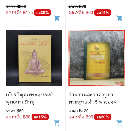
ราคา ฿
250
ราคา ฿
70
ลดเหลือ ฿
175
ลดเหลือ ฿
60
30
%
14
%
ลด
ลด
shopping_cart
shopping_cart
เกียรติคุณพระพุทธเจ้า -
ตำนานและคาถาบูชา
พุทธทาสภิกขุ
พระพุทธเจ้า 5 พระองค์
ราคา ฿
80
ราคา ฿
120
ลดเหลือ ฿
68
ลดเหลือ ฿
96
15
%
20
%
ลด
ลด
shopping_cart
shopping_cart