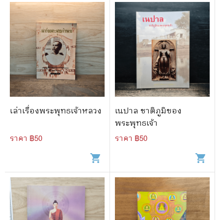
เล่าเรื่องพระพุทธเจ้าหลวง
เนปาล ชาติภูมิของ
พระพุทธเจ้า
ราคา ฿
50
ราคา ฿
50
shopping_cart
shopping_cart