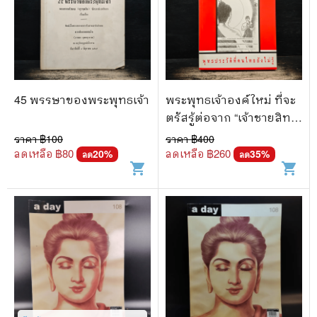
45 พรรษาของพระพุทธเจ้า
พระพุทธเจ้าองค์ใหม่ ที่จะ
ตรัสรู้ต่อจาก “เจ้าชายสิทธั
ตถะ” - ประภาส สุระเสน
ราคา ฿
100
ราคา ฿
400
ลดเหลือ ฿
80
ลดเหลือ ฿
260
20
%
35
%
ลด
ลด
shopping_cart
shopping_cart