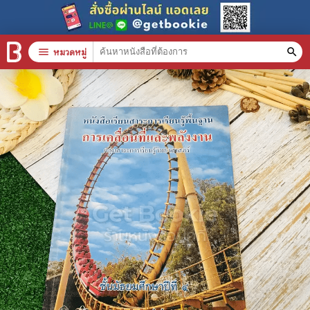
menu
หมวดหมู่
search
หมวดหมู่สินค้า
clear
หนังสือทั้งหมด
stars
สินค้าใช้เฉพาะแต้มเท่านั้น
📚 หนังสือทั่วไป
🦄 วรรณกรรม นิยาย เรื่องสั้น
🎓 การศึกษา
😼 หนังสือการ์ตูน