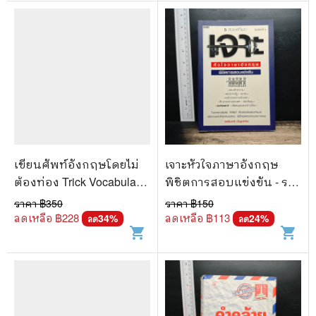
เขียนศัพท์อังกฤษโดยไม่
เจาะหัวใจภาษาอังกฤษ
ต้องท่อง Trick Vocabulary
พิชิตการสอบแข่งขัน - รส
- จารุพงศ์ เพ็งเกลี้ยง
รินทร์ บัญชาทัพ
ราคา ฿
350
ราคา ฿
150
ลดเหลือ ฿
228
ลดเหลือ ฿
113
34
%
24
%
ลด
ลด
shopping_cart
shopping_cart