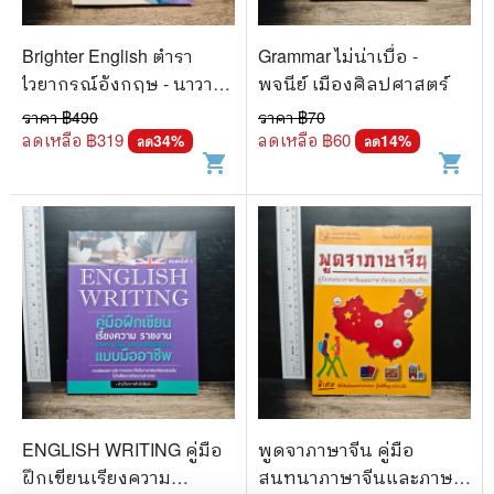
Brighter English ตำรา
Grammar ไม่น่าเบื่อ -
ไวยากรณ์อังกฤษ - นาวา
พจนีย์ เมืองศิลปศาสตร์
อากาศเอก (พิเศษ) บุญ
ราคา ฿
490
ราคา ฿
70
ทรง สุวัตถี
ลดเหลือ ฿
319
ลดเหลือ ฿
60
34
%
14
%
ลด
ลด
shopping_cart
shopping_cart
ENGLISH WRITING คู่มือ
พูดจาภาษาจีน คู่มือ
ฝึกเขียนเรียงความ
สนทนาภาษาจีนและภาษา