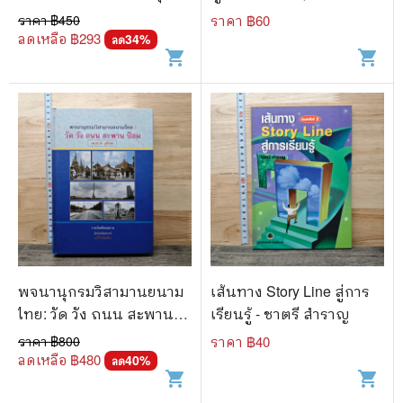
สมสกุล
ครูพี่เจมส์
ราคา ฿
450
ราคา ฿
60
ลดเหลือ ฿
293
34
%
ลด
shopping_cart
shopping_cart
พจนานุกรมวิสามานยนาม
เส้นทาง Story Line สู่การ
ไทย: วัด วัง ถนน สะพาน
เรียนรู้ - ชาตรี สำราญ
ป้อม - กนกวลี ชูชัยยะ
ราคา ฿
800
ราคา ฿
40
ลดเหลือ ฿
480
40
%
ลด
shopping_cart
shopping_cart