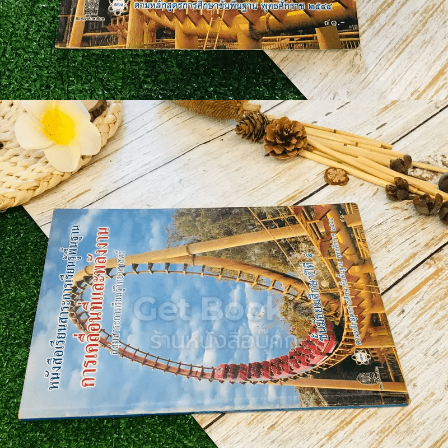
🐲 หนังสือเด็ก
📕 นิตยสาร
🌎 International Books
🎲 Board Game
📅 สินค้าอื่นๆ