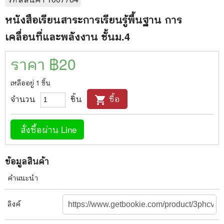
หนังสือเรียนสาระการเรียนรู้พื้นฐาน การ
เคลื่อนที่และพลังงาน ชั้นม.4
ราคา ฿
20
เหลืออยู่
1
ชิ้น
จำนวน
ชิ้น
ซื้อ
shopping_cart
สั่งซื้อผ่าน Line
ข้อมูลสินค้า
คำแนะนำ
ลิงค์