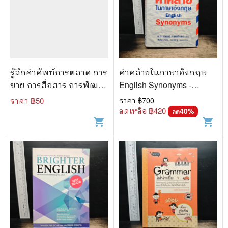
รู้ลึกคำศัพท์การตลาด การ
คำคล้ายในภาษาอังกฤษ
ขาย การสื่อสาร การพัฒนา
English Synonyms -
ธุรกิจ - สุรีรัตน์ ทองอินทร์
ร.ท.นิพนธ์ กาบสลับพล
ราคา ฿
50
ราคา ฿
700
ลดเหลือ ฿
420
40
%
ลด
shopping_cart
shopping_cart