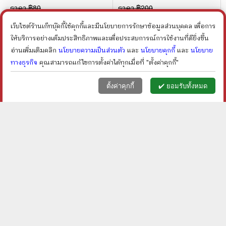
รายงาน
อังกฤษ ฉบับท่องเที่ยว
ราคา ฿
80
ราคา ฿
200
ลดเหลือ ฿
68
ลดเหลือ ฿
150
15
%
25
%
ลด
ลด
เว็บไซต์ร้านเก็ทบุ๊คกี้ใช้คุกกี้และมีนโยบายการรักษาข้อมูลส่วนบุคคล เพื่อการ
shopping_cart
shopping_cart
ให้บริการอย่างเต็มประสิทธิภาพและเพื่อประสบการณ์การใช้งานที่ดียิ่งขึ้น
อ่านเพิ่มเติมคลิก
นโยบายความเป็นส่วนตัว
และ
นโยบายคุกกี้
และ
นโยบาย
ทางธุรกิจ
คุณสามารถแก้ไขการตั้งค่าได้ทุกเมื่อที่ "ตั้งค่าคุกกี้"
หน้าแรก
ตะกร้า (
0
)
เมนูลูกค้า
home
shopping_basket
face
ตั้งค่าคุกกี้
✔️ ยอมรับทั้งหมด
สนทนา 4 ภาษา อังกฤษ
เขียนได้ พูดได้ แต่นี้ไป เล่ม
ญี่ปุ่น จีน เกาหลี เพื่อการ
3 เก่งอังกฤษด้วยตนเอง -
ท่องเที่ยว - B Team
วาริน รุ่งจตุรภัทร
ราคา ฿
120
ราคา ฿
100
ลดเหลือ ฿
96
ลดเหลือ ฿
80
20
%
20
%
ลด
ลด
shopping_cart
shopping_cart