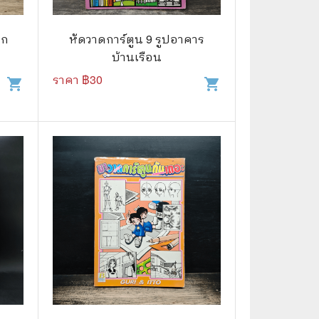
🧒 Children's Books
👪 Family and Relationships
ีก
หัดวาดการ์ตูน 9 รูปอาคาร
บ้านเรือน
🐕‍🦺 Animals
ราคา ฿
30
shopping_cart
shopping_cart
🏛️ Politics & Government
⚙️ Engineering & Transportation
⚖️ Law
👤 Biography
🍸 Food and Drink
💃 Hobbies and Collectibles
🖋️ Literature and Fiction
🧳 Travel Literature