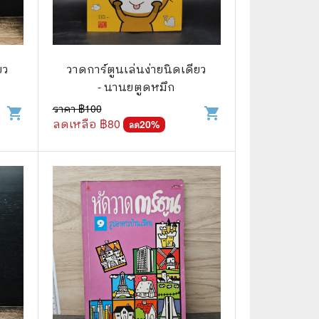
🌠 Astrology
⛪ Religion
ยว
วาดการ์ตูนเล่นง่ายนิดเดียว
🧏‍♀️ Languages
- นานยตูดหมึก
🪐 Science & Math
ราคา ฿
100
shopping_cart
shopping_cart
ลดเหลือ ฿
80
20
%
ลด
🏋️‍♂️ Health and Well-Being
🤳 Social Science
😊 Self-Enrichment
👔 Business and Economics
🖥️ Computers & Technology
🧑‍🏫 Education & Teaching
🎶 Music & Movie