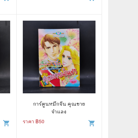
การ์ตูนหมึกจีน คุณชาย
จำแลง
ราคา ฿
50
shopping_cart
shopping_cart