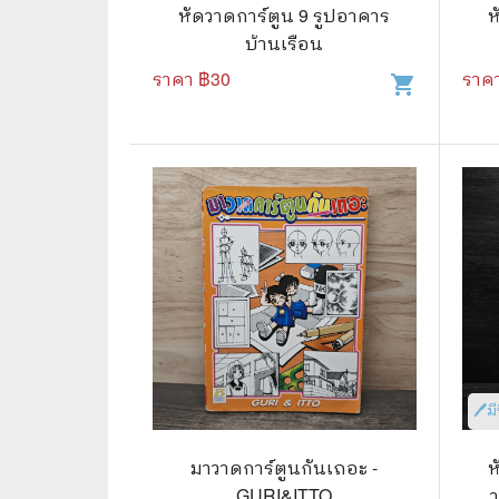
🦄 วรรณกรรม นิยาย เรื่องสั้น
👩 สนพ
หัดวาดการ์ตูน 9 รูปอาคาร
ห
บ้านเรือน
🐇 เรื่องสั้น
☘️ สนพ.
ราคา ฿
30
ราค
shopping_cart
🛖 วรรณคดีไทย นิทานพื้นบ้าน
🔵 สนพ
👩‍🦳 นิยายไทยรุ่นเก่า
🏳️‍🌈 ส
🏵️ บทกวี บทกลอน
🟩 สน
🏞️ นิยายภาพ
☀️ สนพ.
👨‍❤️‍👨 นิยายวาย นิยายยูริ
🟦 สนพ.
✍️ นิยายฟิคชั่น
⭕ สนพ.
🌏 นิยายแปล
🔴 สนพ
🏰 วรรณกรรมเยาวชน
🔲 สนพ
🖊️ม
🦄 แฟนตาซี
💜 สนพ
มาวาดการ์ตูนกันเถอะ -
ห
GURI&ITTO
🛸 ไซไฟ วิทยาศาสตร์
การ์ตู