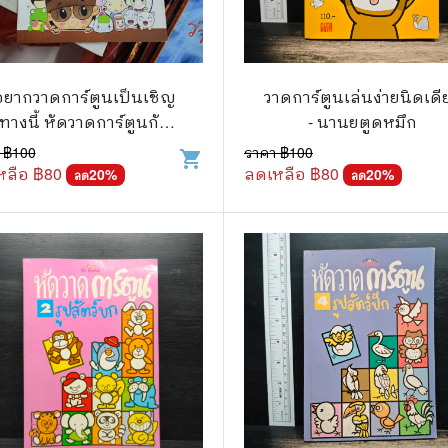
แนะแนวการศึกษา
🤡 เรื่องสั้น ขำขัน
กษาและการสอน
🎨 ศิลปะและการออกแบบ
อยากวาดการ์ตูนเป็นเชิญ
วาดการ์ตูนเล่นง่ายนิดเดี
🎸 ดนตรี
ทางนี้ หัดวาดการ์ตูนกับ
- นานยตูดหมึก
สือการ์ตูน
🩱 แฟชั่น
นายตูดหมึก 3
 ฿
100
ราคา ฿
100
shopping_cart
หลือ ฿
80
ลดเหลือ ฿
80
20
%
20
%
ลด
ลด
ตูนชุด
🔭 วิทยาศาสตร์
ตูนเล่มเดียวจบ
🕰️ ประวัติศาสตร์
การ์ตูนวาย การ์ตูนยูริ
⛪ ศาสนา
์ตูนยุคเก่า
🏙️ การเมือง
 โรแมนติก
⚽ กีฬา
า ชีวิต เรื่องจริง
🎞️ ภาพยนตร์
สยองขวัญ ระทึกขวัญ
โมเดล