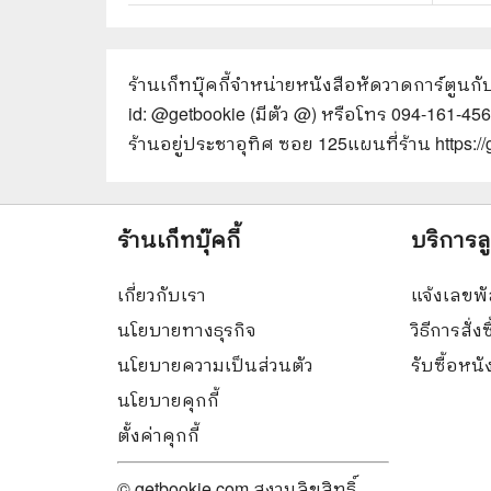
ร้านเก็ทบุ๊คกี้จำหน่ายหนังสือ
หัดวาดการ์ตูนก
id: @getbookie (มีตัว @) หรือโทร 094-161-45
ร้านอยู่ประชาอุทิศ ซอย 125
แผนที่ร้าน https
ร้านเก็ทบุ๊คกี้
บริการล
เกี่ยวกับเรา
แจ้งเลขพั
นโยบายทางธุรกิจ
วิธีการสั่งซ
นโยบายความเป็นส่วนตัว
รับซื้อหน
นโยบายคุกกี้
ตั้งค่าคุกกี้
© getbookie.com สงวนลิขสิทธิ์