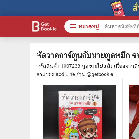
menu
หมวดหมู่
หัดวาดการ์ตูนกับนายตูดหมึก
ร
รหัสสินค้า
1007233
ถูกขายไปแล้ว เนื่องจากส
หนังสือทั้งหมด
🎓 การ
สามารถ add Line ร้าน @getbookie
stars
สินค้าใช้เฉพาะแต้มเท่านั้น
⚖️ กฎห
💬 ภาษ
📚 หนังสือทั่วไป
💉 การ
😁 จิตวิทยา พัฒนาตนเอง
👮‍♀️ ค
👔 ธุรกิจ เศรษฐศาสตร์
🏫 หนัง