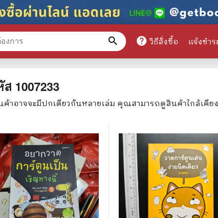
search
help
วิธีสั่งซื้อ
แจ้งชำร
หมวดหมู่สินค้า
หัส
1007233
ินค้าอาจจะมีปกเดียวกันหลายเล่ม คุณสามารถดูสินค้าใกล้เคีย
ศึกษา
📕 นิตยสาร
มาย
📺 เรื่องย่อละครโทรทัศน์
าศาสตร์
นิตยสารดารารุ่นเก่า
แพทย์
แฟนคลับดารา
ู่มือเตรียมสอบราชการ
เรื่องย่อซีรี่ย์ต่างประเทศ
สือเรียน
🌍 ทั่วไปและวาไรตี้