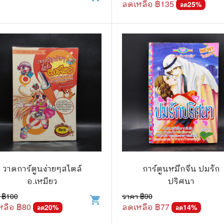
ลดเหลือ ฿
135
25
%
ลด
วาดการ์ตูนง่ายๆสไตล์
การ์ตูนหมึกจีน ปมรัก
อ.เหมียว
ปริศนา
 ฿
100
ราคา ฿
90
shopping_cart
หลือ ฿
80
ลดเหลือ ฿
77
20
%
14
%
ลด
ลด