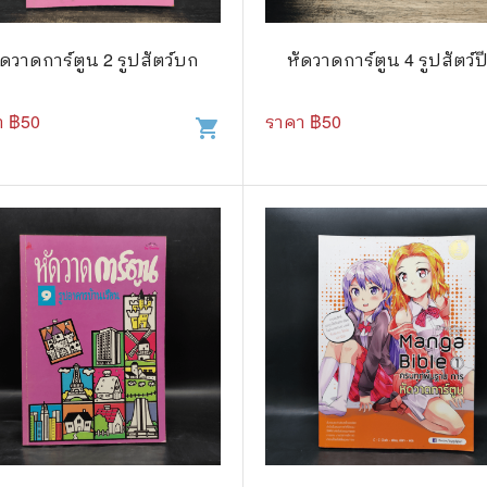
วกับสัตว์
Gossip ดารา
์ตูนดนตรี
👙 เซ็กซี่
ัดวาดการ์ตูน 2 รูปสัตว์บก
หัดวาดการ์ตูน 4 รูปสัตว์ป
์ตูนทำอาหาร
วัยรุ่น
า ฿
50
ราคา ฿
50
shopping_cart
สืบสวน สอบสวน
🥘 อาหาร
⚔️ ต่อสู้ แอ๊คชั่น
💄 สุขภาพและความงาม
ตูนกีฬา
🏠 แต่งบ้าน
ก
🧳 ท่องเที่ยว
ตาซี
คู่มือเฉลยเกม
ญภัย ท่องเที่ยว
เกษตรและธรรมชาติ
แม่และเด็ก
ตูนผีไทย
ภาษาศาสตร์