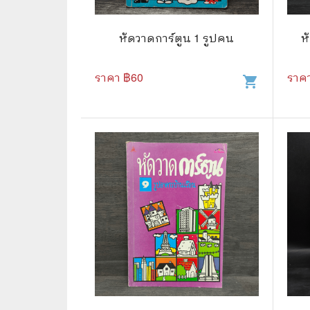
🛸 วิทยาศาสตร์ คณิตศาสตร์
🐾 เกี่ย
🌾 พืช สัตว์
🎻 การ
หัดวาดการ์ตูน 1 รูปคน
ห
🥘 อาหาร สุขภาพ ความงาม
🍳 การ
ราคา ฿
60
ราค
shopping_cart
👪 ครอบครัว การเลี้ยงลูก
🕵️‍♀️ 
🏡 บ้านและสวน
🎸 ดนตรี ภาพยนตร์
⚽ การ์
⚽ กีฬา เกม
😀 ตล
👸 นางงาม
🔮 แฟน
🖥️ คอมพิวเตอร์ เทคโนโลยี
🧗‍♂️ ผจ
หนังสือทั่วไป พ็อกเก็ตบุ๊ค
👽 ไซไฟ
☠️ การ์