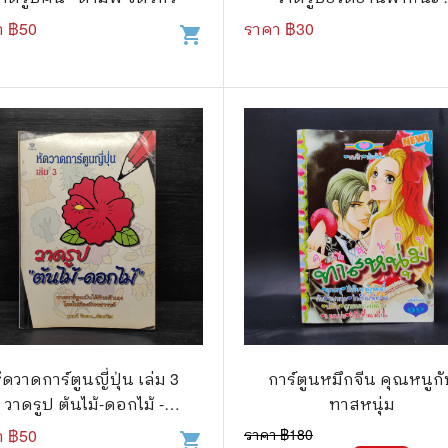
ดามพ์ จิตรกร
า ฿
50
ราคา ฿
30
shopping_cart
แก๊ก
การ์ตูนภาษาญี่ปุ่น
BOXSET การ์ตูน
การ์ตูน
สือเด็ก
รู้สำหรับเด็ก
าน
ัดวาดการ์ตูนญี่ปุ่น เล่ม 3
การ์ตูนหมึกจีน คุณหนูก
วาดรูป ต้นไม้-ดอกไม้ -
ทาสหนุ่ม
ดามพ์ จิตรกร
า ฿
50
ราคา ฿
180
shopping_cart