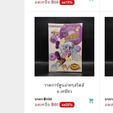
ลดเหลือ ฿
68
15
%
ลด
⛺ ผจญภัย
😀 ตลก สนุกสนาน
นิยาย วรรณกรรม
วาดการ์ตูนง่ายๆสไตล์
อ.เหมียว
ราคา ฿
100
ราคา
shopping_cart
ลดเหลือ ฿
80
ลดเ
20
%
ลด