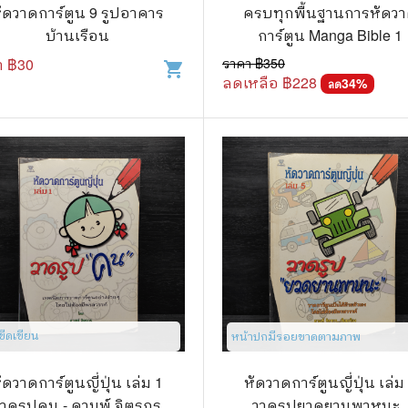
.ยอดธิดา
ไอทีและเทคโนโลยี
ัดวาดการ์ตูน 9 รูปอาคาร
ครบทุกพื้นฐานการหัดว
บ้านเรือน
การ์ตูน Manga Bible 1
รักพิมพ์ Luckpim
นิตยสารเก่าราคาถูก
า ฿
30
ราคา ฿
350
shopping_cart
.Phoenix Next
นางงามและการประกวด
ลดเหลือ ฿
228
34
%
ลด
นพ.หมึกจีน
พ.บงกช
วิบูลย์กิจ
เนชั่น
สยามอินเตอร์
.บูรพัฒน์
.Zenshu
ีขีดเขียน
หน้าปกมีรอยขาดตามภาพ
.Bly
ัดวาดการ์ตูนญี่ปุ่น เล่ม 1
หัดวาดการ์ตูนญี่ปุ่น เล่ม
วาดรูปคน - ดามพ์ จิตรกร
วาดรูปยวดยานพาหนะ -
นรายเดือน รายสัปดาห์