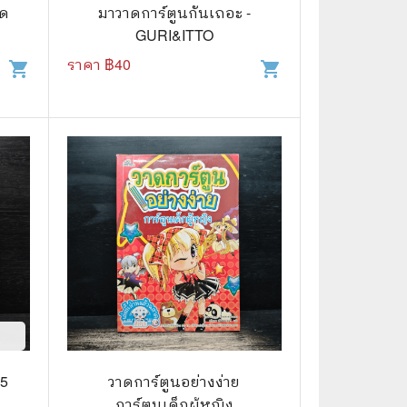
⚽ Sports
าด
มาวาดการ์ตูนกันเถอะ -
GURI&ITTO
ราคา ฿
40
shopping_cart
shopping_cart
🎲 Board Game
2️⃣ Used Board Game บอร์ดเกมมือ
สอง
🎉 Party
🧠 Strategy
🪅 Family
♟️ Abstract
บอร์ดเกมแปลไทย
บอร์ดเกมโดยคนไทย
🎴 Card Sleeves ซองใส่การ์ด
 5
วาดการ์ตูนอย่างง่าย
การ์ตูนเด็กผู้หญิง
Board Game