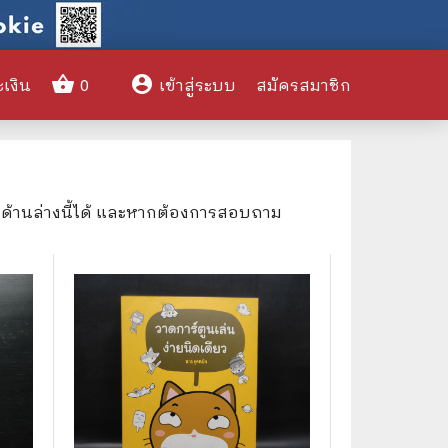
shopping_basket
account_circle
ะเงิน
0
เข้าสู่ระบบ
สมัครสมาชิก
clear
งด้านล่างนี้ได้ และหากต้องการสอบถาม
🌎 International Books
🎨 Art and Design
🤹‍♀️ Humor & Entertainment
🏝️ Survival & Emergency
Preparedness
🦸‍♂️ Comics & Graphic Novels
🏺 Historical & Political