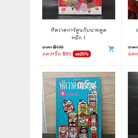
📜 ประวัติศาสตร์
👩‍🏫 
👤 ประวัติบุคคล ประสบการณ์ชีวิต
การศึ
หัดวาดการ์ตูนกับนายตูด
🌠 โหราศาสตร์ การทำนาย
หมึก 1
☸️ ธรรมะ ศาสนา ปรัชญา
😼 หนัง
ราคา ฿
100
ราคา
shopping_cart
ลดเหลือ ฿
80
ลดเ
20
%
ลด
🏙️ การเมือง สังคมศาสตร์
📚 การ์
🪦 งานศพ อนุสรณ์ต่างๆ
📗 การ์
🧳 ท่องเที่ยว ประสบการณ์ท่องเที่ยว
👨‍❤️‍👨 
💃 งานอดิเรก อาชีพ
🕰️ การ
สารคดี
❤️ รัก
🌎 สารคดี ความรู้รอบตัว
🎭 ดราม่
💎 เพชร พลอย อัญมณี
💀 ผี 