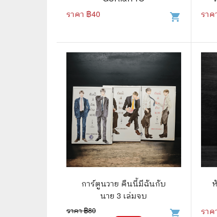
ราคา ฿
40
ราค
shopping_cart
🌟 นิยายไลท์โนเวล
การ์ตูน
🏺 อิงประวัติศาสตร์
หนังสือ
🏮 นิยายจีน
กล่อง 
🌞 นิยายแจ่มใส
หนังสือ
❤️ รัก โรแมนติก
❤️‍🔥❤️‍🔥 นิยายรัก ราคาถูกสุด
🐲 หนัง
💀 ผี สยองขวัญ ระทึกขวัญ
🪐 ความ
🎭 ดราม่า ชีวิต
🐲 นิท
🌔 ลึกลับ
การ์ตูนวาย คืนนี้มีฉันกับ
ห
🔍 สืบสวน สอบสวน
นาย 3 เล่มจบ
ราคา ฿
80
ราค
⚔️ แอ็คชั่น ต่อสู้
shopping_cart