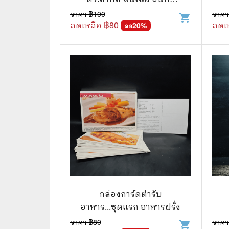
กำแหง และเพื่อนๆชาวชีว
ราคา ฿
100
ราคา
shopping_cart
🌟 นิยายไลท์โนเวล
การ์ตูน
จิต
ลดเหลือ ฿
80
ลดเ
20
%
ลด
🏺 อิงประวัติศาสตร์
หนังสือ
🏮 นิยายจีน
กล่อง 
🌞 นิยายแจ่มใส
หนังสือ
❤️ รัก โรแมนติก
❤️‍🔥❤️‍🔥 นิยายรัก ราคาถูกสุด
🐲 หนัง
💀 ผี สยองขวัญ ระทึกขวัญ
🪐 ความ
🎭 ดราม่า ชีวิต
🐲 นิท
🌔 ลึกลับ
กล่องการ์ดตำรับ
🔍 สืบสวน สอบสวน
อาหาร...ชุดแรก อาหารฝรั่ง
ราคา ฿
80
ราคา
⚔️ แอ็คชั่น ต่อสู้
shopping_cart