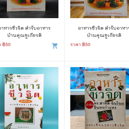
แนะแนวการศึกษา
🤡 เรื่องสั้น ขำขัน
กษาและการสอน
🎨 ศิลปะและการออกแบบ
อาหารชีวจิต ตำรับอาหาร
อาหารชีวจิต ตำรับอาหา
🎸 ดนตรี
บ้านคุณชูเกียรติ
บ้านคุณชูเกียรติ
สือการ์ตูน
🩱 แฟชั่น
า ฿
50
ราคา ฿
50
shopping_cart
ตูนชุด
🔭 วิทยาศาสตร์
ตูนเล่มเดียวจบ
🕰️ ประวัติศาสตร์
การ์ตูนวาย การ์ตูนยูริ
⛪ ศาสนา
์ตูนยุคเก่า
🏙️ การเมือง
 โรแมนติก
⚽ กีฬา
า ชีวิต เรื่องจริง
🎞️ ภาพยนตร์
สยองขวัญ ระทึกขวัญ
โมเดล