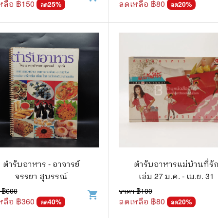
หลือ ฿
150
ลดเหลือ ฿
80
25
%
20
%
ลด
ลด
ตำรับอาหาร - อาจารย์
ตำรับอาหารแม่บ้านที่รั
จรรยา สุบรรณ์
เล่ม 27 ม.ค. - เม.ย. 31
 ฿
600
ราคา ฿
100
shopping_cart
หลือ ฿
360
ลดเหลือ ฿
80
40
%
20
%
ลด
ลด