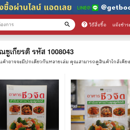
search
help
วิธีสั่งซื้อ
แจ้งชำร
หมวดหมู่สินค้า
ณชูเกียรติ
รหัส
1008043
ินค้าอาจจะมีปกเดียวกันหลายเล่ม คุณสามารถดูสินค้าใกล้เคีย
ศึกษา
📕 นิตยสาร
มาย
📺 เรื่องย่อละครโทรทัศน์
าศาสตร์
นิตยสารดารารุ่นเก่า
แพทย์
แฟนคลับดารา
ู่มือเตรียมสอบราชการ
เรื่องย่อซีรี่ย์ต่างประเทศ
สือเรียน
🌍 ทั่วไปและวาไรตี้