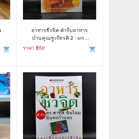
🌠 Astrology
⛪ Religion
ร
อาหารชีวจิต ตำรับอาหาร
🧏‍♀️ Languages
บ้านคุณชูเกียรติ 2 - ผกา
🪐 Science & Math
เส็งพานิช
ราคา ฿
50
shopping_cart
shopping_cart
🏋️‍♂️ Health and Well-Being
🤳 Social Science
😊 Self-Enrichment
👔 Business and Economics
🖥️ Computers & Technology
🧑‍🏫 Education & Teaching
🎶 Music & Movie