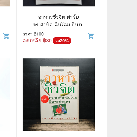
🧒 Children's Books
👪 Family and Relationships
อาหารชีวจิต ตำรับ
ร
ดร.สาทิส-ฉินโฉม อินทร
🐕‍🦺 Animals
กำแหง
ราคา ฿
100
shopping_cart
shopping_cart
ลดเหลือ ฿
80
🏛️ Politics & Government
20
%
ลด
⚙️ Engineering & Transportation
⚖️ Law
👤 Biography
🍸 Food and Drink
💃 Hobbies and Collectibles
🖋️ Literature and Fiction
🧳 Travel Literature