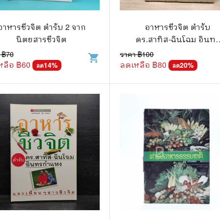
วกับสัตว์
Gossip ดารา
์ตูนดนตรี
👙 เซ็กซี่
อาหารชีวจิต ตำรับ 2 จาก
อาหารชีวจิต ตำรับ
นิตยสารชีวจิต
ดร.สาทิส-ฉินโฉม อินท
์ตูนทำอาหาร
วัยรุ่น
กำแหง
 ฿
70
ราคา ฿
100
shopping_cart
หลือ ฿
60
ลดเหลือ ฿
80
สืบสวน สอบสวน
14
%
🥘 อาหาร
20
%
ลด
ลด
⚔️ ต่อสู้ แอ๊คชั่น
💄 สุขภาพและความงาม
ตูนกีฬา
🏠 แต่งบ้าน
ก
🧳 ท่องเที่ยว
ตาซี
คู่มือเฉลยเกม
ญภัย ท่องเที่ยว
เกษตรและธรรมชาติ
แม่และเด็ก
ตูนผีไทย
ภาษาศาสตร์