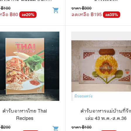
กำแหง และเพื่อนๆชาวชีว
 ฿
100
ราคา ฿
300
shopping_cart
แก๊ก
จิต
หลือ ฿
80
ลดเหลือ ฿
195
20
%
35
%
ลด
ลด
การ์ตูนภาษาญี่ปุ่น
BOXSET การ์ตูน
การ์ตูน
สือเด็ก
รู้สำหรับเด็ก
าน
มีรอยแหว่ง
ตำรับอาหารไทย Thai
ตำรับอาหารแม่บ้านที่รั
Recipes
เล่ม 43 พ.ค.-ส.ค.36
 ฿
200
ราคา ฿
100
shopping_cart