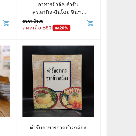
⚽ Sports
อาหารชีวจิต ตำรับ
ดร.สาทิส-ฉินโฉม อินทร
กำแหง และเพื่อนๆชาวชีว
ราคา ฿
100
shopping_cart
shopping_cart
🎲 Board Game
จิต
ลดเหลือ ฿
80
20
%
ลด
2️⃣ Used Board Game บอร์ดเกมมือ
สอง
🎉 Party
🧠 Strategy
🪅 Family
♟️ Abstract
บอร์ดเกมแปลไทย
บอร์ดเกมโดยคนไทย
🎴 Card Sleeves ซองใส่การ์ด
ตำรับอาหารจากข้าวกล้อง
Board Game