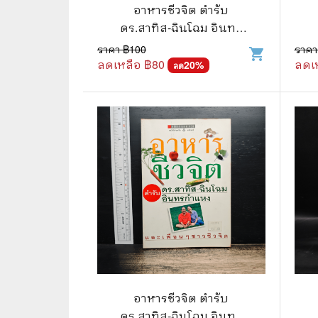
🦄 วรรณกรรม นิยาย เรื่องสั้น
👩 สนพ
อาหารชีวจิต ตำรับ
ดร.สาทิส-ฉินโฉม อินทร
🐇 เรื่องสั้น
☘️ สนพ.
กำแหง
ราคา ฿
100
ราคา
shopping_cart
🛖 วรรณคดีไทย นิทานพื้นบ้าน
🔵 สนพ
ลดเหลือ ฿
80
ลดเ
20
%
ลด
👩‍🦳 นิยายไทยรุ่นเก่า
🏳️‍🌈 ส
🏵️ บทกวี บทกลอน
🟩 สน
🏞️ นิยายภาพ
☀️ สนพ.
👨‍❤️‍👨 นิยายวาย นิยายยูริ
🟦 สนพ.
✍️ นิยายฟิคชั่น
⭕ สนพ.
🌏 นิยายแปล
🔴 สนพ
🏰 วรรณกรรมเยาวชน
🔲 สนพ
🦄 แฟนตาซี
💜 สนพ
อาหารชีวจิต ตำรับ
ดร.สาทิส-ฉินโฉม อินทร
🛸 ไซไฟ วิทยาศาสตร์
การ์ตู