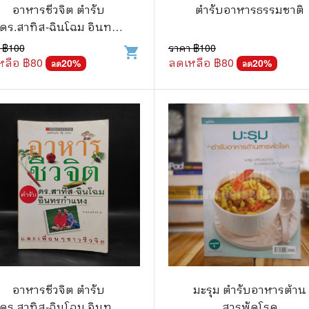
.ยอดธิดา
ไอทีและเทคโนโลยี
อาหารชีวจิต ตำรับ
ตำรับอาหารธรรมชาติ
ดร.สาทิส-ฉินโฉม อินทร
รักพิมพ์ Luckpim
นิตยสารเก่าราคาถูก
กำแหง
 ฿
100
ราคา ฿
100
shopping_cart
.Phoenix Next
นางงามและการประกวด
หลือ ฿
80
ลดเหลือ ฿
80
20
%
20
%
ลด
ลด
นพ.หมึกจีน
พ.บงกช
วิบูลย์กิจ
เนชั่น
สยามอินเตอร์
.บูรพัฒน์
.Zenshu
.Bly
อาหารชีวจิต ตำรับ
มะรุม ตำรับอาหารต้าน
ดร.สาทิส-ฉินโฉม อินทร
สารพัดโรค
นรายเดือน รายสัปดาห์