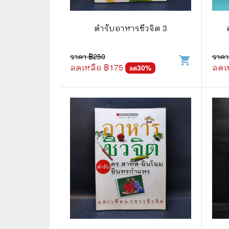
🛸 วิทยาศาสตร์ คณิตศาสตร์
🐾 เกี่ย
🌾 พืช สัตว์
🎻 การ
ตำรับอาหารชีวจิต 3
🥘 อาหาร สุขภาพ ความงาม
🍳 การ
ราคา ฿
250
ราคา
shopping_cart
ลดเหลือ ฿
175
ลดเ
👪 ครอบครัว การเลี้ยงลูก
30
%
🕵️‍♀️ 
ลด
🏡 บ้านและสวน
🎸 ดนตรี ภาพยนตร์
⚽ การ์
⚽ กีฬา เกม
😀 ตล
👸 นางงาม
🔮 แฟน
🖥️ คอมพิวเตอร์ เทคโนโลยี
🧗‍♂️ ผจ
หนังสือทั่วไป พ็อกเก็ตบุ๊ค
👽 ไซไฟ
☠️ การ์