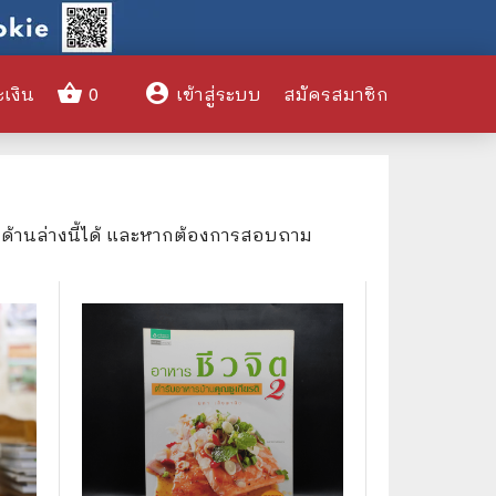
shopping_basket
account_circle
ะเงิน
0
เข้าสู่ระบบ
สมัครสมาชิก
clear
งด้านล่างนี้ได้ และหากต้องการสอบถาม
🌎 International Books
🎨 Art and Design
🤹‍♀️ Humor & Entertainment
🏝️ Survival & Emergency
Preparedness
🦸‍♂️ Comics & Graphic Novels
🏺 Historical & Political