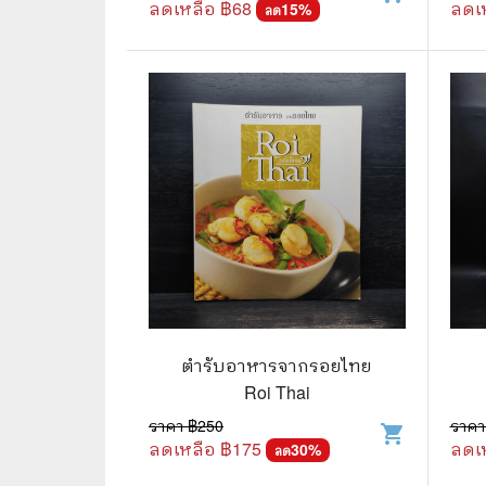
ลดเหลือ ฿
68
ลดเ
15
%
ลด
⛺ ผจญภัย
😀 ตลก สนุกสนาน
นิยาย วรรณกรรม
ตำรับอาหารจากรอยไทย
Roi Thai
ราคา ฿
250
ราคา
shopping_cart
ลดเหลือ ฿
175
ลดเ
30
%
ลด