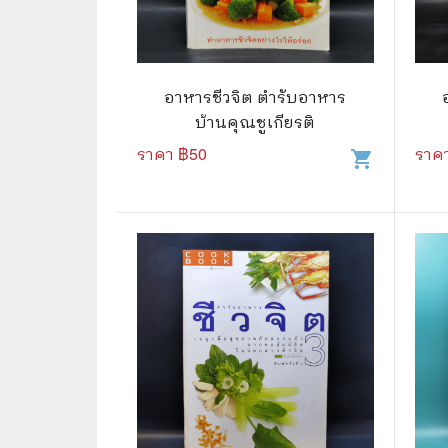
📜 ประวัติศาสตร์
👩‍🏫 
👤 ประวัติบุคคล ประสบการณ์ชีวิต
การศึ
อาหารชีวจิต ตำรับอาหาร
🌠 โหราศาสตร์ การทำนาย
บ้านคุณชูเกียรติ
☸️ ธรรมะ ศาสนา ปรัชญา
😼 หนัง
ราคา ฿
50
ราค
shopping_cart
🏙️ การเมือง สังคมศาสตร์
📚 การ์
🪦 งานศพ อนุสรณ์ต่างๆ
📗 การ์
🧳 ท่องเที่ยว ประสบการณ์ท่องเที่ยว
👨‍❤️‍👨 
💃 งานอดิเรก อาชีพ
🕰️ การ
สารคดี
❤️ รัก
🌎 สารคดี ความรู้รอบตัว
🎭 ดราม่
💎 เพชร พลอย อัญมณี
💀 ผี 