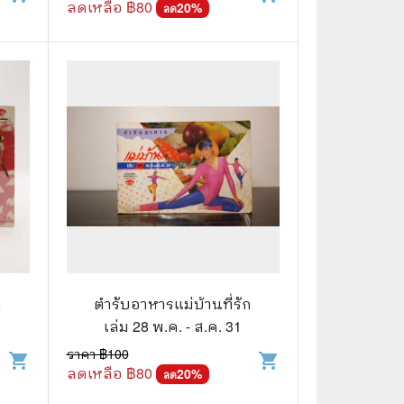
ลดเหลือ ฿
80
20
%
ลด
ก
ตำรับอาหารแม่บ้านที่รัก
เล่ม 28 พ.ค. - ส.ค. 31
ราคา ฿
100
shopping_cart
shopping_cart
ลดเหลือ ฿
80
20
%
ลด