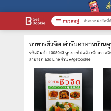
menu
หมวดหมู่
อาหารชีวจิต ตำรับอาหารบ้านคุ
รหัสสินค้า
1008043
ถูกขายไปแล้ว เนื่องจากส
หนังสือทั้งหมด
🎓 การ
สามารถ add Line ร้าน @getbookie
stars
สินค้าใช้เฉพาะแต้มเท่านั้น
⚖️ กฎห
💬 ภาษ
📚 หนังสือทั่วไป
💉 การ
😁 จิตวิทยา พัฒนาตนเอง
👮‍♀️ ค
👔 ธุรกิจ เศรษฐศาสตร์
🏫 หนัง