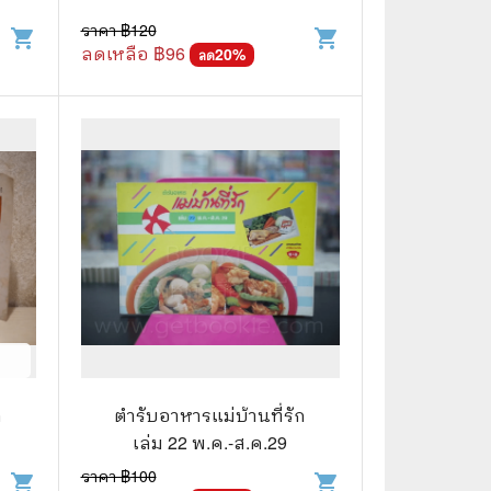
ราคา ฿
120
shopping_cart
shopping_cart
ลดเหลือ ฿
96
20
%
ลด
📅 สินค้าอื่นๆ
📒 สมุดบันทึก
🎥 ของสะสมจากหนังและการ์ตูน
📅 ปฏิทินเก่า
อื่นๆ
ก
ตำรับอาหารแม่บ้านที่รัก
เล่ม 22 พ.ค.-ส.ค.29
ราคา ฿
100
shopping_cart
shopping_cart