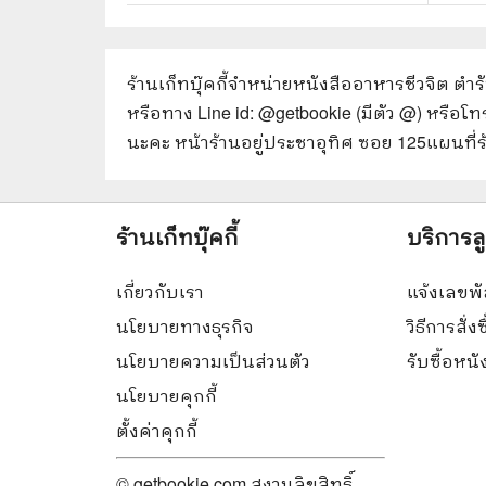
ร้านเก็ทบุ๊คกี้จำหน่ายหนังสือ
อาหารชีวจิต ตำร
หรือทาง Line id: @getbookie (มีตัว @) หรือโ
นะคะ หน้าร้านอยู่ประชาอุทิศ ซอย 125
แผนที่
ร้านเก็ทบุ๊คกี้
บริการล
เกี่ยวกับเรา
แจ้งเลขพั
นโยบายทางธุรกิจ
วิธีการสั่งซ
นโยบายความเป็นส่วนตัว
รับซื้อหน
นโยบายคุกกี้
ตั้งค่าคุกกี้
© getbookie.com สงวนลิขสิทธิ์