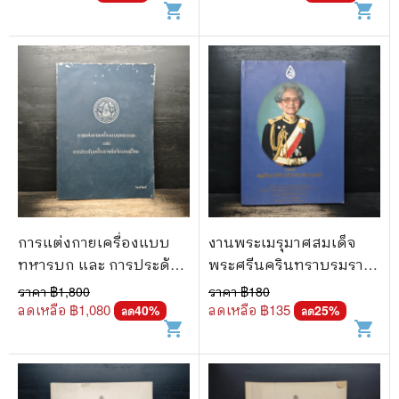
shopping_cart
shopping_cart
การแต่งกายเครื่องแบบ
งานพระเมรุมาศสมเด็จ
ทหารบก และ การประดับ
พระศรีนครินทราบรมราช
เครื่องราชอิสริยาภรณ์ไทย
ชนนี
ราคา ฿
1,800
ราคา ฿
180
ลดเหลือ ฿
1,080
ลดเหลือ ฿
135
40
%
25
%
ลด
ลด
shopping_cart
shopping_cart