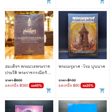
shopping_cart
shopping_cart
สมเด็จฯ พระมวลพระราช
พระเมรุมาศ - โรม บุนนาค
ประวัติ พระราชกรณียกิจ
พระราชจริยวัตร พระราช
ราคา ฿
600
ราคา ฿
100
นิพนธ์ และพระราชดำรัส
ลดเหลือ ฿
360
ลดเหลือ ฿
80
40
%
20
%
ลด
ลด
shopping_cart
shopping_cart
สมบูรณ์ ของ สมเด็จพระ
นางเจ้าฯพระบรม
ราชินีนาถ