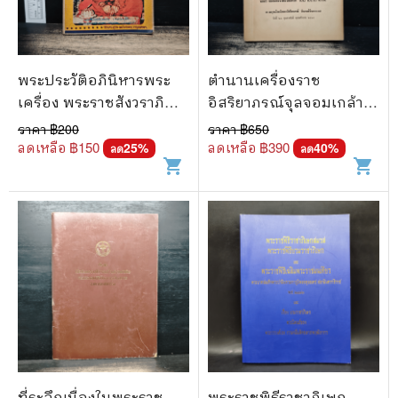
พระประวัติอภินิหารพระ
ตำนานเครื่องราช
เครื่อง พระราชสังวราภิ
อิสริยาภรณ์จุลจอมเกล้า
มณฑ์
ภาค 2 (อนุสรณ์ในงาน
ราคา ฿
200
ราคา ฿
650
พระราชทานเพลิงศพ พล
ลดเหลือ ฿
150
ลดเหลือ ฿
390
25
%
40
%
ลด
ลด
shopping_cart
shopping_cart
ตรีหม่อมทวีวงศ์ถวัล
ยศักดิ์)
ที่ระลึกเนื่องในพระราช
พระราชพิธีราชาภิเษก