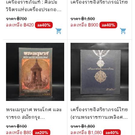
เครื่องราชภัณฑ์ : ศิลปะ
เครื่องราชอิสริยาภรณ์ไทย
วิจิตรแห่งเครื่องประกอบ
พระราชอิสริยยศ - วิทย์
ราคา ฿
700
ราคา ฿
1,500
พิณคันเงิน
ลดเหลือ ฿
420
ลดเหลือ ฿
900
40
%
40
%
ลด
ลด
shopping_cart
shopping_cart
พระเมรุมาศ พระโกศ และ
เครื่องราชอิสริยาภรณ์ไทย
ราชรถ สมัยกรุง
(งานพระราชทานเพลิงศพ
รัตนโกสินทร์ - โรม
นายเสรี ธรรมวิทย์)
ราคา ฿
100
ราคา ฿
1,800
บุนนาค
ลดเหลือ ฿
80
ลดเหลือ ฿
1,080
20
%
40
%
ลด
ลด