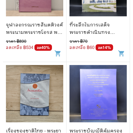
จุฬาลงกรณราชสันตติวงศ์
ที่ระลึกในการเสด็จ
พระนามพระราชโอรส พระ
พระราชดำเนินทรง
ราชธิดาและพระราชนัดดา
ประกอบพิธีวางศิลาฤกษ์
ราคา ฿
890
ราคา ฿
70
และพิธีเปิดอาคารศาล
ลดเหลือ ฿
534
ลดเหลือ ฿
60
40
%
14
%
ลด
ลด
shopping_cart
shopping_cart
จังหวัดพัทยา
เรื่องของชาติไทย - พระยา
พระราชบัญญัติคุ้มครอง