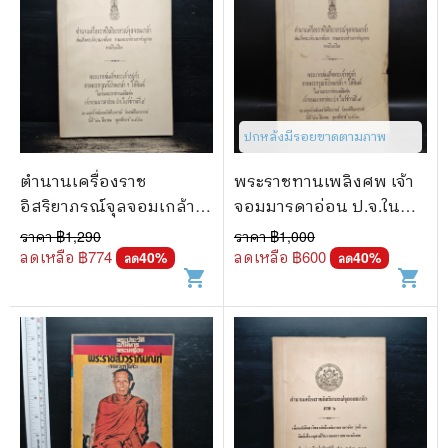
ปกหลังมีรอยขาดตามภาพ
ตำนานเครื่องราช
พระราชทานเพลิงศพ เจ้า
อิสริยาภรณ์จุลจอมเกล้า
จอมมารดาอ่อน ป.จ.ใน
(พระราชทานเพลิงศพเจ้า
รัชกาลที่ 5 - ตำนานเครื่อง
ราคา ฿
1,290
ราคา ฿
1,000
จอมมารดาอ่อน ป.จ.ใน
ราชอิสริยาภรณ์
ลดเหลือ ฿
774
ลดเหลือ ฿
600
40
%
40
%
ลด
ลด
shopping_cart
shopping_cart
รัชกาลที่ 5)
จุลจอมเกล้า