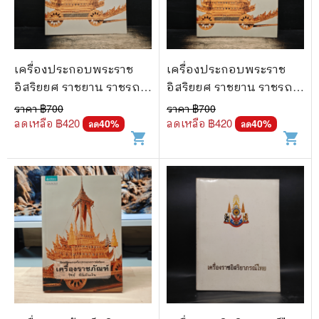
🐲 หนังสือเด็ก
📕 นิตยสาร
🌎 International Books
เครื่องประกอบพระราช
เครื่องประกอบพระราช
🎲 Board Game
อิสริยยศ ราชยาน ราชรถ
อิสริยยศ ราชยาน ราชรถ
และพระเมรุมาศ
และพระเมรุมาศ
ราคา ฿
700
ราคา ฿
700
📅 สินค้าอื่นๆ
ลดเหลือ ฿
420
ลดเหลือ ฿
420
40
%
40
%
ลด
ลด
shopping_cart
shopping_cart