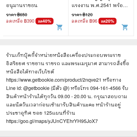
อนุมานราชธน
แรงงาน พ.ศ.2541 พร้อม
ประกาศ กฎกระทรวง และ
ราคา ฿
650
ราคา ฿
120
พระราชกฤษฎีกา
ลดเหลือ ฿
390
ลดเหลือ ฿
96
40
%
20
%
ลด
ลด
shopping_cart
shopping_cart
ร้านเก็ทบุ๊คกี้จำหน่ายหนังสือ
เครื่องประกอบพระราช
อิสริยยศ ราชยาน ราชรถ และพระเมรุมาศ
สามารถสั่งซื้อ
หนังสือได้ทางเว็บไซต์
https://www.getbookie.com/product/2nqve21
หรือทาง
Line id: @getbookie (มีตัว @) หรือโทร 094-161-4566 รับ
สินค้าหน้าร้านได้ทุกวัน 09.00 - 20.00 น. กรุณาสอบถาม
และนัดวันเวลาก่อนเข้ามารับสินค้านะคะ หน้าร้านอยู่
ประชาอุทิศ ซอย 125
แผนที่ร้าน
https://goo.gl/maps/yJUnCYEhrYH95JoX7