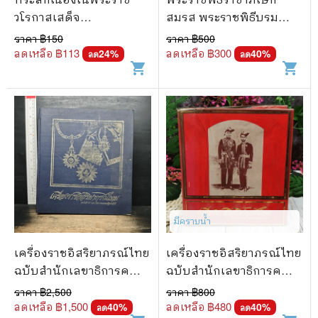
วโรกาสเสด็จ
สมรส พระราชพิธีบรม
พระราชดำเนิน ทรง
ราชาภิเษก และพระราชพิธี
ราคา ฿
150
ราคา ฿
500
ประกอบพิธีเปิดอาคาร
เฉลิมพระราชมนเทียร
ลดเหลือ ฿
113
ลดเหลือ ฿
300
24
%
40
%
ลด
ลด
shopping_cart
shopping_cart
อำนวยการ องค์การ
เภสัชกรรม
มีคราบน้ำ
เครื่องราชอิสริยาภรณ์ไทย
เครื่องราชอิสริยาภรณ์ไทย
ฉบับสำนักเลขาธิการคณะ
ฉบับสำนักเลขาธิการคณะ
รัฐมนตรี พ.ศ.2523
รัฐมนตรี พ.ศ.2523
ราคา ฿
2,500
ราคา ฿
800
ลดเหลือ ฿
1,500
ลดเหลือ ฿
480
40
%
40
%
ลด
ลด