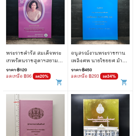
พระราชดำรัส สมเด็จพระ
อนุสรณ์งานพระราชทาน
เทพรัตนราชสุดาฯสยาม
เพลิงศพ นายไชยยศ ม้า
บรมราชกุมารี
ประเสริฐ
ราคา ฿
120
ราคา ฿
450
ลดเหลือ ฿
96
ลดเหลือ ฿
293
20
%
34
%
ลด
ลด
shopping_cart
shopping_cart