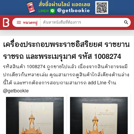
menu
หมวดหมู่
search
หมวดหมู่สินค้า
clear
เครื่องประกอบพระราชอิสริยยศ ราชยาน
ราชรถ และพระเมรุมาศ
รหัส
1008274
หนังสือทั้งหมด
รหัสสินค้า
1008274
ถูกขายไปแล้ว เนื่องจากสินค้าอาจจะมี
ปกเดียวกันหลายเล่ม คุณสามารถดูสินค้าใกล้เคียงด้านล่าง
stars
สินค้าใช้เฉพาะแต้มเท่านั้น
นี้ได้ และหากต้องการสอบถามสามารถ add Line ร้าน
📚 หนังสือทั่วไป
@getbookie
🦄 วรรณกรรม นิยาย เรื่องสั้น
🎓 การศึกษา
😼 หนังสือการ์ตูน