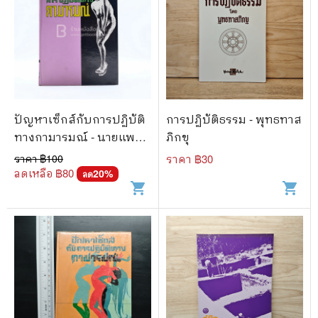
ปัญหาเซ็กส์กับการปฏิบัติ
การปฏิบัติธรรม - พุทธทาส
ทางกามารมณ์ - นายแพทย์
ภิกขุ
วิเชียร
ราคา ฿
100
ราคา ฿
30
ลดเหลือ ฿
80
20
%
ลด
shopping_cart
shopping_cart