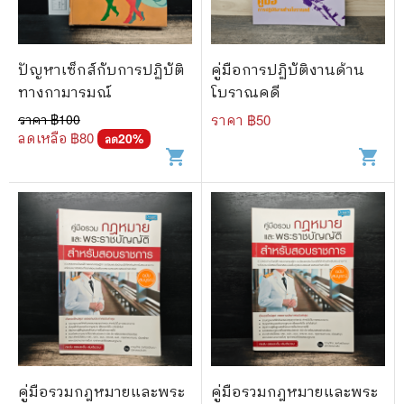
ปัญหาเซ็กส์กับการปฏิบัติ
คู่มือการปฏิบัติงานด้าน
ทางกามารมณ์
โบราณคดี
ราคา ฿
100
ราคา ฿
50
ลดเหลือ ฿
80
20
%
ลด
shopping_cart
shopping_cart
คู่มือรวมกฎหมายและพระ
คู่มือรวมกฎหมายและพระ