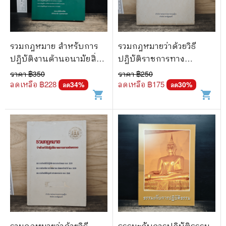
🐲 หนังสือเด็ก
📕 นิตยสาร
🌎 International Books
รวมกฎหมาย สำหรับการ
รวมกฎหมายว่าด้วยวิธี
ปฏิบัติงานด้านอนามัยสิ่ง
ปฏิบัติราชการทาง
🎲 Board Game
แวดล้อม
ปกครอง
ราคา ฿
350
ราคา ฿
250
📅 สินค้าอื่นๆ
ลดเหลือ ฿
228
ลดเหลือ ฿
175
34
%
30
%
ลด
ลด
shopping_cart
shopping_cart
รวมกฎหมายว่าด้วยวิธี
ธรรมะกับการปฏิบัติธรรม