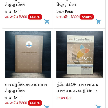
สัญญาบัตร
สัญญาบัตร
ราคา ฿
500
ราคา ฿
500
ลดเหลือ ฿
300
ลดเหลือ ฿
300
40
%
40
%
ลด
ลด
shopping_cart
shopping_cart
การปฏิบัติของนายทหาร
คู่มือ S&OP การวางแผน
สัญญาบัตร
การขยายและปฏิบัติการ
ราคา ฿
500
ราคา ฿
50
ลดเหลือ ฿
300
40
%
ลด
shopping_cart
shopping_cart