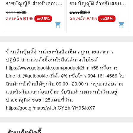
ราชบัญญัติ สำหรับสอบ
ราชบัญญัติ สำหรับสอบ
ข้าราชการ
ข้าราชการ
ราคา ฿
300
ราคา ฿
300
ลดเหลือ ฿
195
ลดเหลือ ฿
195
35
%
35
%
ลด
ลด
shopping_cart
shopping_cart
ร้านเก็ทบุ๊คกี้จำหน่ายหนังสือ
เช็ค กฎหมายและการ
ปฏิบัติ
สามารถสั่งซื้อหนังสือได้ทางเว็บไซต์
https://www.getbookie.com/product/2hmlh58
หรือทาง
Line id: @getbookie (มีตัว @) หรือโทร 094-161-4566 รับ
สินค้าหน้าร้านได้ทุกวัน 09.00 - 20.00 น. กรุณาสอบถาม
และนัดวันเวลาก่อนเข้ามารับสินค้านะคะ หน้าร้านอยู่
ประชาอุทิศ ซอย 125
แผนที่ร้าน
https://goo.gl/maps/yJUnCYEhrYH95JoX7
ร้านเก็ทบุ๊คกี้