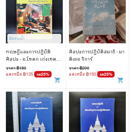
มีคราบน้ำ
ทฤษฎีและการปฏิบัติ
ศิลปะการปฏิบัติสมาธิ - มา
ศิลปะ - อ.โชดก เก่งเขต
ติเยอ ริการ์
รกิจ
ราคา ฿
180
ราคา ฿
200
ลดเหลือ ฿
135
ลดเหลือ ฿
150
25
%
25
%
ลด
ลด
shopping_cart
shopping_cart