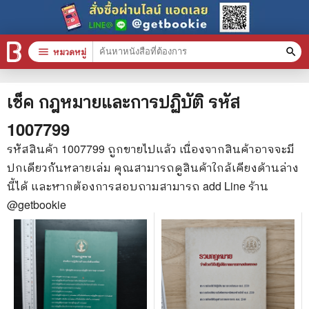
menu
หมวดหมู่
search
หมวดหมู่สินค้า
clear
เช็ค กฎหมายและการปฏิบัติ
รหัส
1007799
หนังสือทั้งหมด
รหัสสินค้า
1007799
ถูกขายไปแล้ว เนื่องจากสินค้าอาจจะมี
ปกเดียวกันหลายเล่ม คุณสามารถดูสินค้าใกล้เคียงด้านล่าง
stars
สินค้าใช้เฉพาะแต้มเท่านั้น
นี้ได้ และหากต้องการสอบถามสามารถ add Line ร้าน
📚 หนังสือทั่วไป
@getbookie
🦄 วรรณกรรม นิยาย เรื่องสั้น
🎓 การศึกษา
😼 หนังสือการ์ตูน