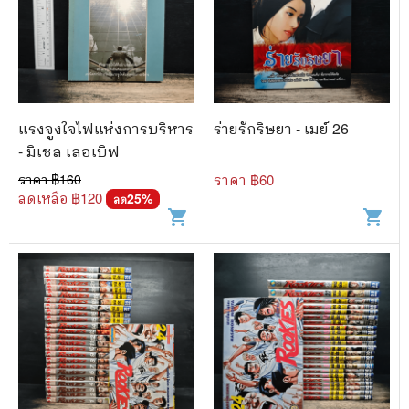
แรงจูงใจไฟแห่งการบริหาร
ร่ายรักริษยา - เมย์ 26
- มิเชล เลอเบิฟ
ราคา ฿
160
ราคา ฿
60
ลดเหลือ ฿
120
25
%
ลด
shopping_cart
shopping_cart