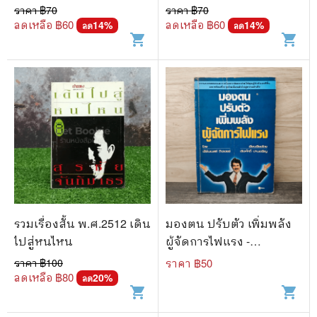
ราคา ฿
70
ราคา ฿
70
ลดเหลือ ฿
60
ลดเหลือ ฿
60
14
%
14
%
ลด
ลด
shopping_cart
shopping_cart
รวมเรื่องสั้น พ.ศ.2512 เดิน
มองตน ปรับตัว เพิ่มพลัง
ไปสู่หนไหน
ผู้จัดการไฟแรง -
เอิร์นเนสต์ ดิษเซอร์, เริง
ราคา ฿
100
ราคา ฿
50
ศักดิ์ ปานเจริญ
ลดเหลือ ฿
80
20
%
ลด
shopping_cart
shopping_cart