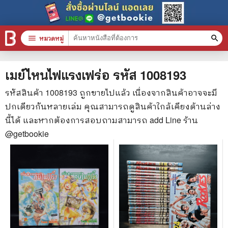
menu
หมวดหมู่
search
หมวดหมู่สินค้า
clear
เมย์ไหนไฟแรงเฟร่อ
รหัส
1008193
รหัสสินค้า
1008193
ถูกขายไปแล้ว เนื่องจากสินค้าอาจจะมี
ปกเดียวกันหลายเล่ม คุณสามารถดูสินค้าใกล้เคียงด้านล่าง
หนังสือทั้งหมด
นี้ได้ และหากต้องการสอบถามสามารถ add Line ร้าน
stars
สินค้าใช้เฉพาะแต้มเท่านั้น
@getbookie
📚 หนังสือทั่วไป
🦄 วรรณกรรม นิยาย เรื่องสั้น
🎓 การศึกษา
😼 หนังสือการ์ตูน