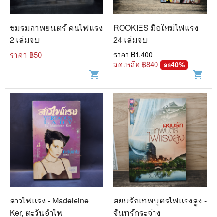
🐲 หนังสือเด็ก
📕 นิตยสาร
ชมรมภาพยนตร์ คนไฟแรง
ROOKIES มือใหม่ไฟแรง
🌎 International Books
2 เล่มจบ
24 เล่มจบ
ราคา ฿
50
ราคา ฿
1,400
🎲 Board Game
ลดเหลือ ฿
840
40
%
ลด
shopping_cart
shopping_cart
📅 สินค้าอื่นๆ
สาวไฟแรง - Madeleine
สยบรักเทพบุตรไฟแรงสูง -
Ker, ตะวันอำไพ
จันทร์กระจ่าง