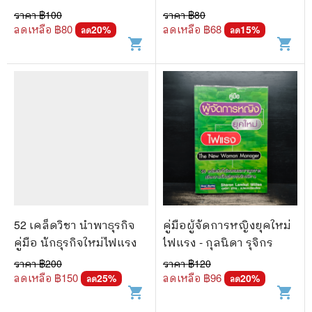
ราคา ฿
100
ราคา ฿
80
ลดเหลือ ฿
80
ลดเหลือ ฿
68
20
%
15
%
ลด
ลด
shopping_cart
shopping_cart
52 เคล็ดวิชา นำพาธุรกิจ
คู่มือผู้จัดการหญิงยุคใหม่
คู่มือ นักธุรกิจใหม่ไฟแรง
ไฟแรง - กุลนิดา รุจิกร
ราคา ฿
200
ราคา ฿
120
ลดเหลือ ฿
150
ลดเหลือ ฿
96
25
%
20
%
ลด
ลด
shopping_cart
shopping_cart