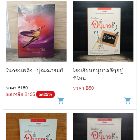
ในกรงเพลิง - ปุณณารมย์
โรงเรียนอนุบาลดีๆอยู่
ที่ไหน
ราคา ฿
180
ราคา ฿
50
ลดเหลือ ฿
135
25
%
ลด
shopping_cart
shopping_cart