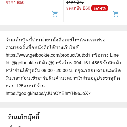
ราคา ฿
50
ราคา ฿
70
ลดเหลือ ฿
60
14
%
ลด
shopping_cart
shopping_cart
ร้านเก็ทบุ๊คกี้จำหน่ายหนังสือ
เมย์ไหนไฟแรงเฟร่อ
สามารถสั่งซื้อหนังสือได้ทางเว็บไซต์
https://www.getbookie.com/product/3utbd1
หรือทาง Line
id: @getbookie (มีตัว @) หรือโทร 094-161-4566 รับสินค้า
หน้าร้านได้ทุกวัน 09.00 - 20.00 น. กรุณาสอบถามและนัด
วันเวลาก่อนเข้ามารับสินค้านะคะ หน้าร้านอยู่ประชาอุทิศ
ซอย 125
แผนที่ร้าน
https://goo.gl/maps/yJUnCYEhrYH95JoX7
ร้านเก็ทบุ๊คกี้