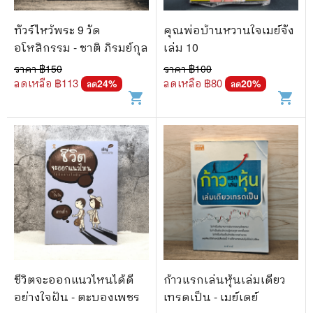
ทัวร์ไหว้พระ 9 วัด
คุณพ่อบ้านหวานใจเมย์จัง
อโหสิกรรม - ชาติ ภิรมย์กุล
เล่ม 10
ราคา ฿
150
ราคา ฿
100
ลดเหลือ ฿
113
ลดเหลือ ฿
80
24
%
20
%
ลด
ลด
shopping_cart
shopping_cart
ชีวิตจะออกแนวไหนได้ดี
ก้าวแรกเล่นหุ้นเล่มเดียว
อย่างใจฝัน - ตะบองเพชร
เทรดเป็น - เมย์เดย์