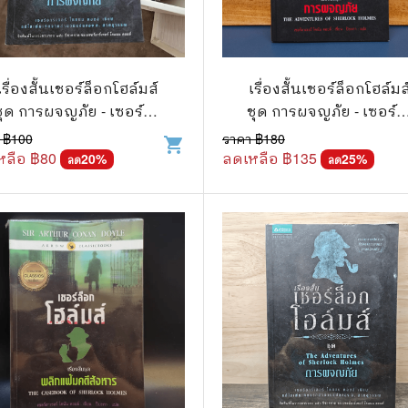
แนะแนวการศึกษา
🤡 เรื่องสั้น ขำขัน
กษาและการสอน
🎨 ศิลปะและการออกแบบ
เรื่องสั้นเชอร์ล็อกโฮล์มส์
เรื่องสั้นเชอร์ล็อกโฮล์มส
🎸 ดนตรี
ชุด การผจญภัย - เซอร์อา
ชุด การผจญภัย - เซอร์อ
สือการ์ตูน
🩱 แฟชั่น
เทอร์ โคแนน ดอยล์
เทอร์ โคแนน ดอยล์
 ฿
100
ราคา ฿
180
shopping_cart
หลือ ฿
80
ลดเหลือ ฿
135
20
%
25
%
ลด
ลด
ตูนชุด
🔭 วิทยาศาสตร์
ตูนเล่มเดียวจบ
🕰️ ประวัติศาสตร์
การ์ตูนวาย การ์ตูนยูริ
⛪ ศาสนา
์ตูนยุคเก่า
🏙️ การเมือง
 โรแมนติก
⚽ กีฬา
า ชีวิต เรื่องจริง
🎞️ ภาพยนตร์
สยองขวัญ ระทึกขวัญ
โมเดล