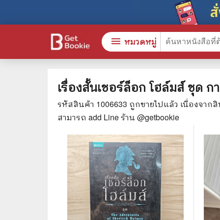
menu
หมวดหมู่
เรื่องสั้นเชอร์ล็อก โฮล์มส์ ชุด
รหัสสินค้า
1006633
ถูกขายไปแล้ว เนื่องจากส
หนังสือทั้งหมด
🎓 การ
สามารถ add Line ร้าน @getbookie
stars
สินค้าใช้เฉพาะแต้มเท่านั้น
⚖️ กฎห
💬 ภาษ
📚 หนังสือทั่วไป
💉 การ
😁 จิตวิทยา พัฒนาตนเอง
👮‍♀️ ค
👔 ธุรกิจ เศรษฐศาสตร์
🏫 หนัง