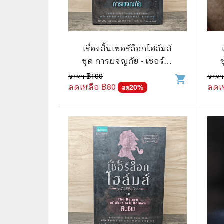
📜 ประวัติศาสตร์
👩‍🏫 
👤 ประวัติบุคคล ประสบการณ์ชีวิต
การศึ
เรื่องสั้นเชอร์ล็อกโฮล์มส์
🌠 โหราศาสตร์ การทำนาย
ชุด การผจญภัย - เซอร์อา
☸️ ธรรมะ ศาสนา ปรัชญา
😼 หนัง
เทอร์ โคแนน ดอยล์
ราคา ฿
100
ราคา
shopping_cart
ลดเหลือ ฿
80
ลดเ
20
%
ลด
🏙️ การเมือง สังคมศาสตร์
📚 การ์
🪦 งานศพ อนุสรณ์ต่างๆ
📗 การ์
🧳 ท่องเที่ยว ประสบการณ์ท่องเที่ยว
👨‍❤️‍👨 
💃 งานอดิเรก อาชีพ
🕰️ การ
สารคดี
❤️ รัก
🌎 สารคดี ความรู้รอบตัว
🎭 ดราม่
💎 เพชร พลอย อัญมณี
💀 ผี 