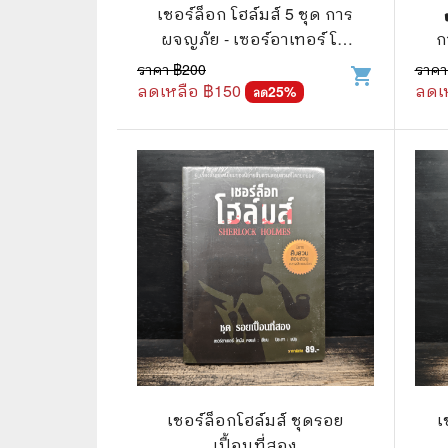
🦄 วรรณกรรม นิยาย เรื่องสั้น
👩 สนพ
เชอร์ล็อก โฮล์มส์ 5 ชุด การ
ผจญภัย - เซอร์อาเทอร์ โค
ก
🐇 เรื่องสั้น
☘️ สนพ.
แนน ดอยล์
ราคา ฿
200
ราคา
shopping_cart
🛖 วรรณคดีไทย นิทานพื้นบ้าน
🔵 สนพ
ลดเหลือ ฿
150
ลดเ
25
%
ลด
👩‍🦳 นิยายไทยรุ่นเก่า
🏳️‍🌈 ส
🏵️ บทกวี บทกลอน
🟩 สน
🏞️ นิยายภาพ
☀️ สนพ.
👨‍❤️‍👨 นิยายวาย นิยายยูริ
🟦 สนพ.
✍️ นิยายฟิคชั่น
⭕ สนพ.
🌏 นิยายแปล
🔴 สนพ
🏰 วรรณกรรมเยาวชน
🔲 สนพ
🦄 แฟนตาซี
💜 สนพ
เชอร์ล็อกโฮล์มส์ ชุดรอย
เ
เปื้อนที่สอง
🛸 ไซไฟ วิทยาศาสตร์
การ์ตู