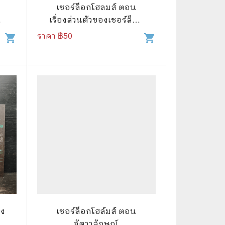
⚽ Sports
เชอร์ล็อกโฮลมส์ ตอน
อก
เรื่องส่วนตัวของเชอร์ล็อก
โฮลมส์
ราคา ฿
50
shopping_cart
shopping_cart
🎲 Board Game
2️⃣ Used Board Game บอร์ดเกมมือ
สอง
🎉 Party
🧠 Strategy
🪅 Family
♟️ Abstract
บอร์ดเกมแปลไทย
บอร์ดเกมโดยคนไทย
🎴 Card Sleeves ซองใส่การ์ด
รง
เชอร์ล็อกโฮล์มส์ ตอน
จัตวาลักษณ์
Board Game