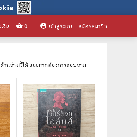
shopping_basket
account_circle
ะเงิน
0
เข้าสู่ระบบ
สมัครสมาชิก
clear
งด้านล่างนี้ได้ และหากต้องการสอบถาม
🌎 International Books
🎨 Art and Design
🤹‍♀️ Humor & Entertainment
🏝️ Survival & Emergency
Preparedness
🦸‍♂️ Comics & Graphic Novels
🏺 Historical & Political