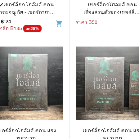
.ยอดธิดา
ไอทีและเทคโนโลยี
✔️เชอร์ล็อก โฮล์มส์ ตอน
เชอร์ล็อกโฮลมส์ ตอน
ารผจญภัย - เซอร์อาเทอร์
เรื่องส่วนตัวของเชอร์ล็
รักพิมพ์ Luckpim
นิตยสารเก่าราคาถูก
โคแนน ดอยล์
โฮลมส์
 ฿
180
ราคา ฿
50
shopping_cart
.Phoenix Next
นางงามและการประกวด
หลือ ฿
135
25
%
ลด
นพ.หมึกจีน
พ.บงกช
วิบูลย์กิจ
เนชั่น
สยามอินเตอร์
.บูรพัฒน์
.Zenshu
.Bly
ชอร์ล็อกโฮล์มส์ ตอน แรง
เชอร์ล็อกโฮล์มส์ ตอน แ
พยาบาท
พยาบาท
นรายเดือน รายสัปดาห์