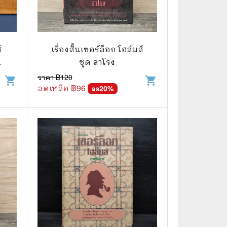
🌠 Astrology
⛪ Religion
์
เรื่องสั้นเชอร์ล็อก โฮล์มส์
🧏‍♀️ Languages
า
ชุด ลาโรง
🪐 Science & Math
ราคา ฿
120
shopping_cart
shopping_cart
ลดเหลือ ฿
96
20
%
ลด
🏋️‍♂️ Health and Well-Being
🤳 Social Science
😊 Self-Enrichment
👔 Business and Economics
🖥️ Computers & Technology
🧑‍🏫 Education & Teaching
🎶 Music & Movie