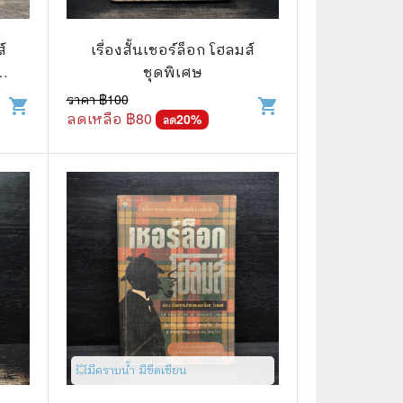
🧒 Children's Books
👪 Family and Relationships
ส์
เรื่องสั้นเชอร์ล็อก โฮลมส์
ชุดพิเศษ
🐕‍🦺 Animals
จญ
ราคา ฿
100
shopping_cart
shopping_cart
ลดเหลือ ฿
80
🏛️ Politics & Government
20
%
ลด
⚙️ Engineering & Transportation
⚖️ Law
👤 Biography
🍸 Food and Drink
💃 Hobbies and Collectibles
🖋️ Literature and Fiction
💥มีคราบน้ำ มีขีดเขียน
🧳 Travel Literature