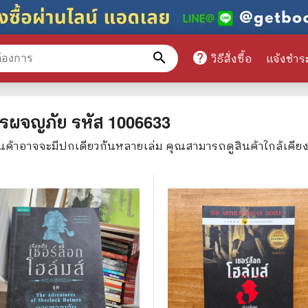
search
help
วิธีสั่งซื้อ
แจ้งชำร
หมวดหมู่สินค้า
 การผจญภัย
รหัส
1006633
ินค้าอาจจะมีปกเดียวกันหลายเล่ม คุณสามารถดูสินค้าใกล้เคีย
ศึกษา
📕 นิตยสาร
มาย
📺 เรื่องย่อละครโทรทัศน์
าศาสตร์
นิตยสารดารารุ่นเก่า
แพทย์
แฟนคลับดารา
ู่มือเตรียมสอบราชการ
เรื่องย่อซีรี่ย์ต่างประเทศ
สือเรียน
🌍 ทั่วไปและวาไรตี้