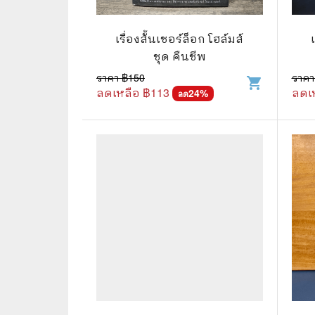
🛸 วิทยาศาสตร์ คณิตศาสตร์
🐾 เกี่ย
🌾 พืช สัตว์
🎻 การ
เรื่องสั้นเชอร์ล็อก โฮล์มส์
ชุด คืนชีพ
🥘 อาหาร สุขภาพ ความงาม
🍳 การ
ราคา ฿
150
ราคา
shopping_cart
ลดเหลือ ฿
113
ลดเ
👪 ครอบครัว การเลี้ยงลูก
24
%
🕵️‍♀️ 
ลด
🏡 บ้านและสวน
🎸 ดนตรี ภาพยนตร์
⚽ การ์
⚽ กีฬา เกม
😀 ตล
👸 นางงาม
🔮 แฟน
🖥️ คอมพิวเตอร์ เทคโนโลยี
🧗‍♂️ ผจ
หนังสือทั่วไป พ็อกเก็ตบุ๊ค
👽 ไซไฟ
☠️ การ์