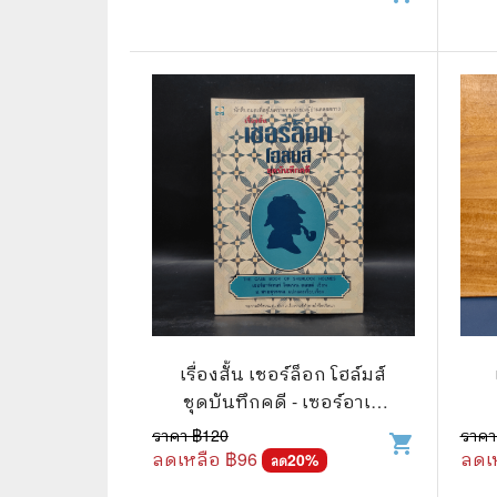
⛺ ผจญภัย
😀 ตลก สนุกสนาน
นิยาย วรรณกรรม
เรื่องสั้น เชอร์ล็อก โฮล์มส์
ชุดบันทึกคดี - เซอร์อาเท
อร์ โคแนน ดอยล์
ราคา ฿
120
ราคา
shopping_cart
ลดเหลือ ฿
96
ลดเ
20
%
ลด