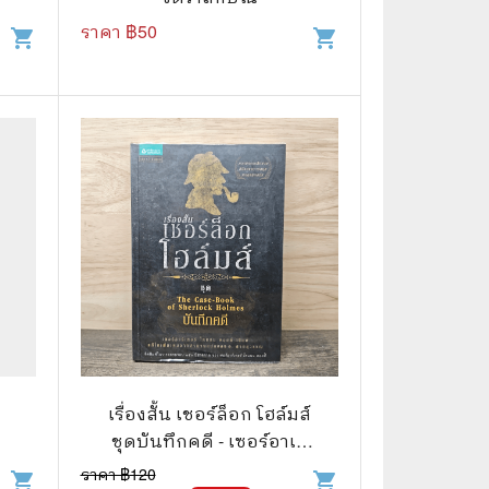
ราคา ฿
50
shopping_cart
shopping_cart
📅 สินค้าอื่นๆ
📒 สมุดบันทึก
🎥 ของสะสมจากหนังและการ์ตูน
📅 ปฏิทินเก่า
อื่นๆ
เรื่องสั้น เชอร์ล็อก โฮล์มส์
ชุดบันทึกคดี - เซอร์อาเท
อร์ โคแนน ดอยล์
ราคา ฿
120
shopping_cart
shopping_cart