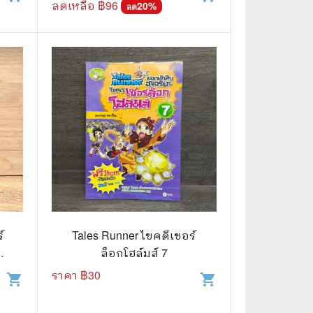
ลดเหลือ ฿
96
20
%
ลด
์
Tales Runner ไขคดีเชอร์
f
ล็อกโฮล์มส์ 7
อา
ราคา ฿
30
shopping_cart
shopping_cart