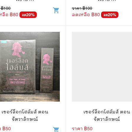
 ฿
100
ราคา ฿
100
shopping_cart
แก๊ก
หลือ ฿
80
ลดเหลือ ฿
80
20
%
20
%
ลด
ลด
การ์ตูนภาษาญี่ปุ่น
BOXSET การ์ตูน
การ์ตูน
สือเด็ก
รู้สำหรับเด็ก
าน
เชอร์ล็อกโฮล์มส์ ตอน
เชอร์ล็อกโฮล์มส์ ตอน
จัตวาลักษณ์
จัตวาลักษณ์
า ฿
50
ราคา ฿
50
shopping_cart