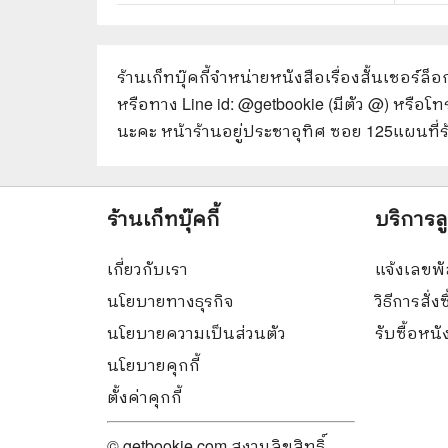
ร้านเก็ทบุ๊คกี้จำหน่ายหนังสือ
เรื่องสั้นเชอร์ล
หรือทาง Line id: @getbookie (มีตัว @) หรือโ
นะคะ หน้าร้านอยู่ประชาอุทิศ ซอย 125
แผนที่
ร้านเก็ทบุ๊คกี้
บริการล
เกี่ยวกับเรา
แจ้งเลขพั
นโยบายทางธุรกิจ
วิธีการสั่งซ
นโยบายความเป็นส่วนตัว
รับซื้อหน
นโยบายคุกกี้
ตั้งค่าคุกกี้
© getbookie.com สงวนลิขสิทธิ์