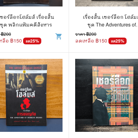
วกับสัตว์
Gossip ดารา
์ตูนดนตรี
👙 เซ็กซี่
เชอร์ล็อกโฮล์มส์ เรื่องสั้น
เรื่องสั้น เชอร์ล็อก โฮล์ม
ชุด พลิกแฟ้มคดีสังหาร
ชุด The Adventures of
์ตูนทำอาหาร
วัยรุ่น
Sherlock Holmes การผ
 ฿
200
ราคา ฿
200
shopping_cart
ภัย
หลือ ฿
150
ลดเหลือ ฿
150
สืบสวน สอบสวน
25
%
🥘 อาหาร
25
%
ลด
ลด
⚔️ ต่อสู้ แอ๊คชั่น
💄 สุขภาพและความงาม
ตูนกีฬา
🏠 แต่งบ้าน
ก
🧳 ท่องเที่ยว
ตาซี
คู่มือเฉลยเกม
ญภัย ท่องเที่ยว
เกษตรและธรรมชาติ
แม่และเด็ก
ตูนผีไทย
ภาษาศาสตร์