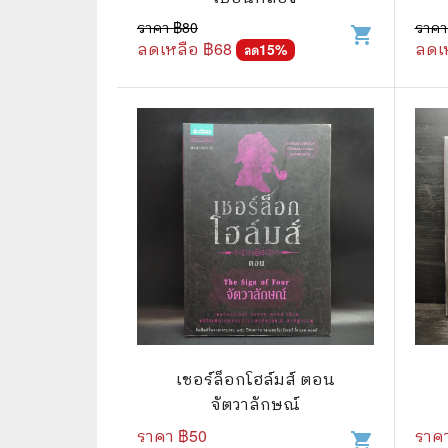
ราคา ฿
80
ราคา
shopping_cart
🌟 นิยายไลท์โนเวล
การ์ตูน
ลดเหลือ ฿
68
ลดเ
15
%
ลด
🏺 อิงประวัติศาสตร์
หนังสือ
🏮 นิยายจีน
กล่อง 
🌞 นิยายแจ่มใส
หนังสือ
❤️ รัก โรแมนติก
❤️‍🔥❤️‍🔥 นิยายรัก ราคาถูกสุด
🐲 หนัง
💀 ผี สยองขวัญ ระทึกขวัญ
🪐 ความ
🎭 ดราม่า ชีวิต
🐲 นิท
🌔 ลึกลับ
เชอร์ล็อกโฮล์มส์ ตอน
🔍 สืบสวน สอบสวน
จัตวาลักษณ์
ราคา ฿
50
ราค
⚔️ แอ็คชั่น ต่อสู้
shopping_cart