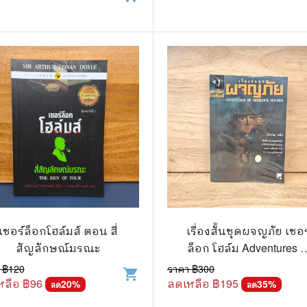
เชอร์ล็อกโฮล์มส์ ตอน สี่
เรื่องสั้นชุดผจญภัย เชอร
สัญลักษณ์มรณะ
ล็อก โฮล์ม Adventures o
Sherlock Holmes - เซอร์
 ฿
120
ราคา ฿
300
shopping_cart
เธอร์ โคแนน ดอยล์
หลือ ฿
96
ลดเหลือ ฿
195
20
%
35
%
ลด
ลด