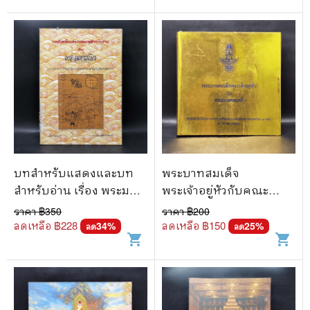
บทสำหรับแสดงและบท
พระบาทสมเด็จ
สำหรับอ่าน เรื่อง พระมหา
พระเจ้าอยู่หัวกับคณะ
ชนก
องคมนตรี
ราคา ฿
350
ราคา ฿
200
ลดเหลือ ฿
228
ลดเหลือ ฿
150
34
%
25
%
ลด
ลด
shopping_cart
shopping_cart