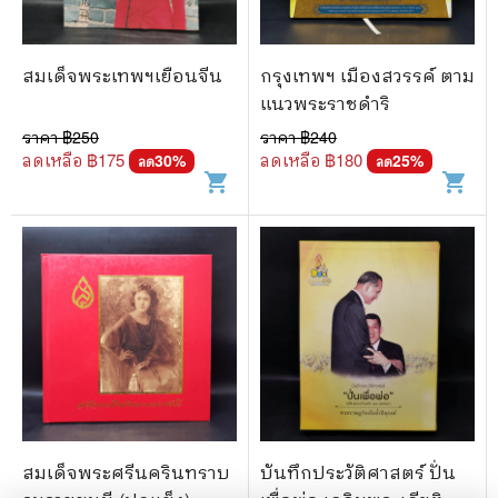
สมเด็จพระเทพฯเยือนจีน
กรุงเทพฯ เมืองสวรรค์ ตาม
แนวพระราชดำริ
ราคา ฿
250
ราคา ฿
240
ลดเหลือ ฿
175
ลดเหลือ ฿
180
30
%
25
%
ลด
ลด
shopping_cart
shopping_cart
สมเด็จพระศรีนครินทราบ
บันทึกประวัติศาสตร์ ปั่น