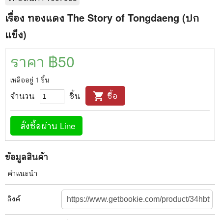
เรื่อง ทองแดง The Story of Tongdaeng (ปก
แข็ง)
ราคา ฿
50
เหลืออยู่
1
ชิ้น
จำนวน
ชิ้น
ซื้อ
shopping_cart
สั่งซื้อผ่าน Line
ข้อมูลสินค้า
คำแนะนำ
ลิงค์