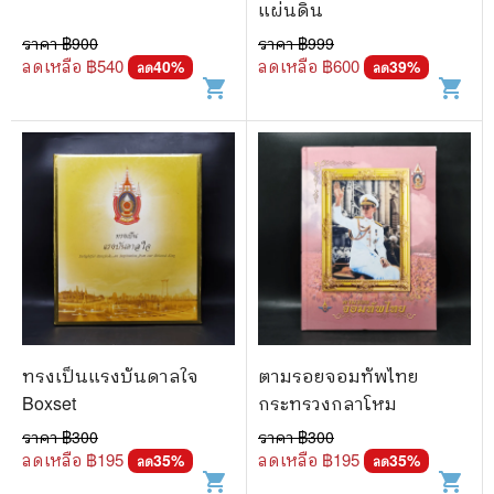
แผ่นดิน
ราคา ฿
900
ราคา ฿
999
ลดเหลือ ฿
540
ลดเหลือ ฿
600
40
%
39
%
ลด
ลด
shopping_cart
shopping_cart
ทรงเป็นแรงบันดาลใจ
ตามรอยจอมทัพไทย
Boxset
กระทรวงกลาโหม
ราคา ฿
300
ราคา ฿
300
ลดเหลือ ฿
195
ลดเหลือ ฿
195
35
%
35
%
ลด
ลด
shopping_cart
shopping_cart