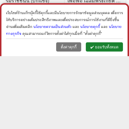
รมราชชนนี (ปกแข็ง)
เพื่อพ่อ เฉลิมพระเกียติ 88
พรรษา Boxset
ราคา ฿
200
ราคา ฿
600
เว็บไซต์ร้านเก็ทบุ๊คกี้ใช้คุกกี้และมีนโยบายการรักษาข้อมูลส่วนบุคคล เพื่อการ
ลดเหลือ ฿
150
ลดเหลือ ฿
360
25
%
40
%
ลด
ลด
ให้บริการอย่างเต็มประสิทธิภาพและเพื่อประสบการณ์การใช้งานที่ดียิ่งขึ้น
shopping_cart
shopping_cart
อ่านเพิ่มเติมคลิก
นโยบายความเป็นส่วนตัว
และ
นโยบายคุกกี้
และ
นโยบาย
ทางธุรกิจ
คุณสามารถแก้ไขการตั้งค่าได้ทุกเมื่อที่ "ตั้งค่าคุกกี้"
หน้าแรก
ตะกร้า (
0
)
เมนูลูกค้า
home
shopping_basket
face
ตั้งค่าคุกกี้
✔️ ยอมรับทั้งหมด
ประชาปีติ บันทึกแห่งปี
เทิดพระเกียรติรำลึก
มหามงคล พระบารมีปก
สมเด็จพระศรีนครินทราบ
เกล้าฯ กรมโยธาธิการและ
รมราชชนนี ปีที่ 11 คล้าย
ราคา ฿
480
ราคา ฿
150
ผังเมือง
วันเสด็จสู่สวรรคาลัย
ลดเหลือ ฿
312
ลดเหลือ ฿
113
35
%
24
%
ลด
ลด
shopping_cart
shopping_cart