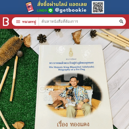
menu
หมวดหมู่
search
หมวดหมู่สินค้า
clear
หนังสือทั้งหมด
stars
สินค้าใช้เฉพาะแต้มเท่านั้น
📚 หนังสือทั่วไป
🦄 วรรณกรรม นิยาย เรื่องสั้น
🎓 การศึกษา
😼 หนังสือการ์ตูน