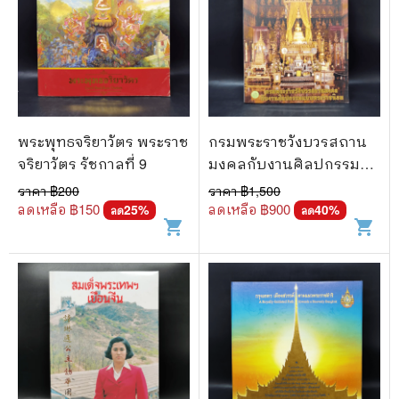
พระพุทธจริยาวัตร พระราช
กรมพระราชวังบวรสถาน
จริยาวัตร รัชกาลที่ 9
มงคลกับงานศิลปกรรม
แบบพระราชนิยม
ราคา ฿
200
ราคา ฿
1,500
ลดเหลือ ฿
150
ลดเหลือ ฿
900
25
%
40
%
ลด
ลด
shopping_cart
shopping_cart