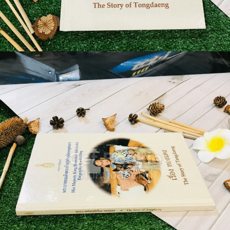
🐲 หนังสือเด็ก
📕 นิตยสาร
🌎 International Books
🎲 Board Game
📅 สินค้าอื่นๆ