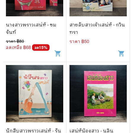
นางสาวพราวเสน่ห์ - ชม
สายลับสาวเจ้าเสน่ห์ - กวิน
จันท์
ทรา
ราคา ฿
80
ราคา ฿
50
ลดเหลือ ฿
68
15
%
ลด
shopping_cart
shopping_cart
นักสืบสาวพราวเสน่ห์ - รัน
เสน่ห์น้องสาว - นลิน