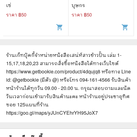
เซ่
บุษกร
ราคา ฿
50
ราคา ฿
50
shopping_cart
shopping_cart
ร้านเก็ทบุ๊คกี้จำหน่ายหนังสือ
เสน่ห์สาวข้าวปั้น เล่ม 1-
15,17,18,20,23
สามารถสั่งซื้อหนังสือได้ทางเว็บไซต์
https://www.getbookie.com/product/4dqujq8
หรือทาง Line
id: @getbookie (มีตัว @) หรือโทร 094-161-4566 รับสินค้า
หน้าร้านได้ทุกวัน 09.00 - 20.00 น. กรุณาสอบถามและนัด
วันเวลาก่อนเข้ามารับสินค้านะคะ หน้าร้านอยู่ประชาอุทิศ
ซอย 125
แผนที่ร้าน
https://goo.gl/maps/yJUnCYEhrYH95JoX7