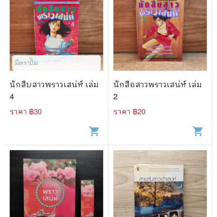
มีตราปั๊ม
นักสืบสาวพราวเสน่ห์ เล่ม
นักสือสาวพราวเสน่ห์ เล่ม
4
2
ราคา ฿
30
ราคา ฿
20
shopping_cart
shopping_cart