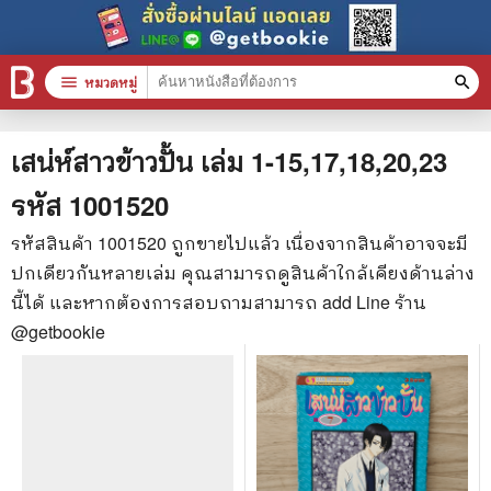
menu
หมวดหมู่
search
หมวดหมู่สินค้า
clear
เสน่ห์สาวข้าวปั้น เล่ม 1-15,17,18,20,23
รหัส
1001520
หนังสือทั้งหมด
รหัสสินค้า
1001520
ถูกขายไปแล้ว เนื่องจากสินค้าอาจจะมี
ปกเดียวกันหลายเล่ม คุณสามารถดูสินค้าใกล้เคียงด้านล่าง
stars
สินค้าใช้เฉพาะแต้มเท่านั้น
นี้ได้ และหากต้องการสอบถามสามารถ add Line ร้าน
📚 หนังสือทั่วไป
@getbookie
🦄 วรรณกรรม นิยาย เรื่องสั้น
🎓 การศึกษา
😼 หนังสือการ์ตูน