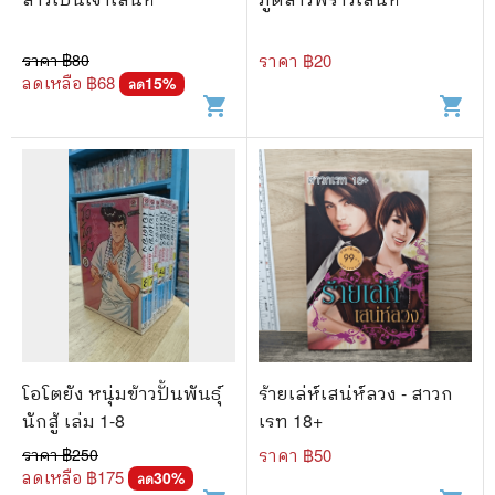
ราคา ฿
80
ราคา ฿
20
ลดเหลือ ฿
68
15
%
ลด
shopping_cart
shopping_cart
โอโตยัง หนุ่มข้าวปั้นพันธุ์
ร้ายเล่ห์เสน่ห์ลวง - สาวก
นักสู้ เล่ม 1-8
เรท 18+
ราคา ฿
250
ราคา ฿
50
ลดเหลือ ฿
175
30
%
ลด