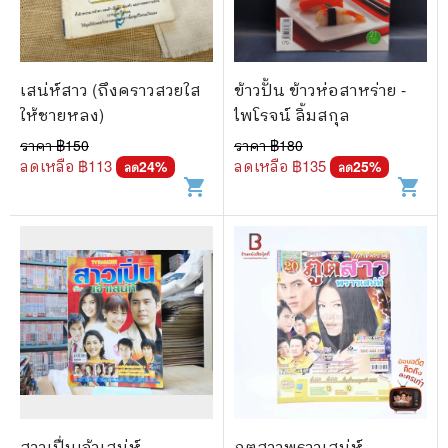
เสน่ห์สาว (ถึงคราวสวยใส
ข้าวปั้น ข้าวห่อสาหร่าย -
ให้ชายหลง)
ไพโรจน์ ลิ้มสกุล
ราคา ฿
150
ราคา ฿
180
ลดเหลือ ฿
113
ลดเหลือ ฿
135
24
%
25
%
ลด
ลด
shopping_cart
shopping_cart
สาวเปิ่้นเจ้าเสน่ห์
ภูตสาวพราวเสน่ห์