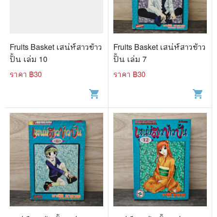
🐲 หนังสือเด็ก
📕 นิตยสาร
🌎 International Books
Fruits Basket เสน่ห์สาวข้าว
Fruits Basket เสน่ห์สาวข้าว
🎲 Board Game
ปั้น เล่ม 10
ปั้น เล่ม 7
ราคา ฿
30
ราคา ฿
30
📅 สินค้าอื่นๆ
shopping_cart
shopping_cart