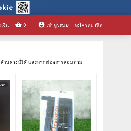
shopping_basket
account_circle
ะเงิน
0
เข้าสู่ระบบ
สมัครสมาชิก
clear
งด้านล่างนี้ได้ และหากต้องการสอบถาม
🌎 International Books
🎨 Art and Design
งแรก
🤹‍♀️ Humor & Entertainment
🏝️ Survival & Emergency
Preparedness
🦸‍♂️ Comics & Graphic Novels
🏺 Historical & Political