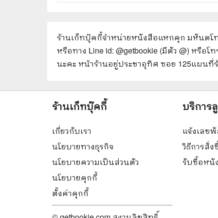
ร้านเก็ทบุ๊คกี้จำหน่ายหนังสือ
แหกคุก มหันตโท
หรือทาง Line id: @getbookie (มีตัว @) หรือโ
นะคะ หน้าร้านอยู่ประชาอุทิศ ซอย 125
แผนที่
ร้านเก็ทบุ๊คกี้
บริการล
เกี่ยวกับเรา
แจ้งเลขพั
นโยบายทางธุรกิจ
วิธีการสั่งซ
นโยบายความเป็นส่วนตัว
รับซื้อหน
นโยบายคุกกี้
ตั้งค่าคุกกี้
© getbookie.com สงวนลิขสิทธิ์