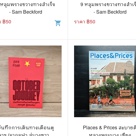
.ยอดธิดา
ไอทีและเทคโนโลยี
 หลุมพรางขวางทางสำเร็จ
9 หลุมพรางขวางทางสำเร
- Sam Beckford
- Sam Beckford
รักพิมพ์ Luckpim
นิตยสารเก่าราคาถูก
า ฿
50
ราคา ฿
50
shopping_cart
.Phoenix Next
นางงามและการประกวด
นพ.หมึกจีน
พ.บงกช
วิบูลย์กิจ
เนชั่น
สยามอินเตอร์
.บูรพัฒน์
.Zenshu
.Bly
ันทึกการเดินทางเดือนตุ
Places & Prices สะบายด
ลาฯ (จากจุฬา สู่บางขวาง)
หลวงพระบาง เชียง
นรายเดือน รายสัปดาห์