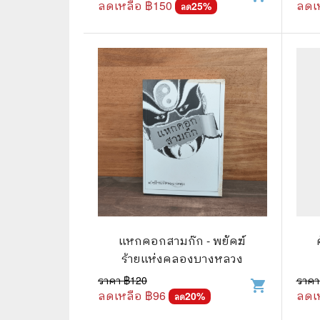
ลดเหลือ ฿
150
ลดเ
25
%
ลด
⛺ ผจญภัย
😀 ตลก สนุกสนาน
นิยาย วรรณกรรม
แหกคอกสามก๊ก - พยัคฆ์
ร้ายแห่งคลองบางหลวง
ราคา ฿
120
ราคา
shopping_cart
ลดเหลือ ฿
96
ลดเ
20
%
ลด