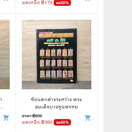
ลดเหลือ ฿
175
30
%
ลด
า
ข้อแตกต่างระหว่าง พระ
น
สมเด็จบางขุนพรหม
ราคา ฿
600
shopping_cart
shopping_cart
ลดเหลือ ฿
360
40
%
ลด