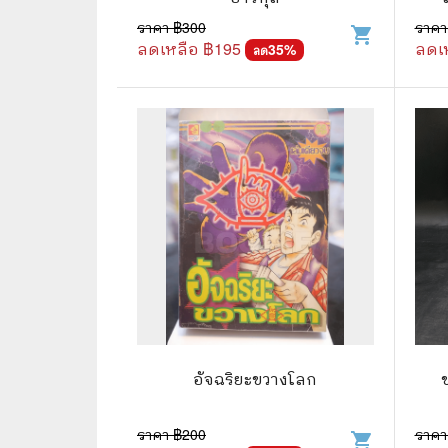
ราคา ฿
300
ราคา
shopping_cart
🌟 นิยายไลท์โนเวล
การ์ตูน
ลดเหลือ ฿
195
ลดเ
35
%
ลด
🏺 อิงประวัติศาสตร์
หนังสือ
🏮 นิยายจีน
กล่อง 
🌞 นิยายแจ่มใส
หนังสือ
❤️ รัก โรแมนติก
❤️‍🔥❤️‍🔥 นิยายรัก ราคาถูกสุด
🐲 หนัง
💀 ผี สยองขวัญ ระทึกขวัญ
🪐 ความ
🎭 ดราม่า ชีวิต
🐲 นิท
🌔 ลึกลับ
อัจฉริยะขวางโลก
🔍 สืบสวน สอบสวน
ราคา ฿
200
ราคา
⚔️ แอ็คชั่น ต่อสู้
shopping_cart