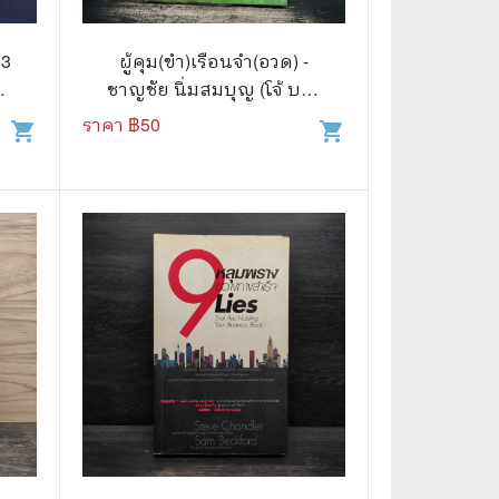
🧒 Children's Books
👪 Family and Relationships
13
ผู้คุม(ขำ)เรือนจำ(อวด) -
ัง
ชาญชัย นิ่มสมบุญ (โจ้ บาง
🐕‍🦺 Animals
ขวาง)
ราคา ฿
50
shopping_cart
shopping_cart
🏛️ Politics & Government
⚙️ Engineering & Transportation
⚖️ Law
👤 Biography
🍸 Food and Drink
💃 Hobbies and Collectibles
🖋️ Literature and Fiction
🧳 Travel Literature