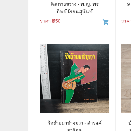
🦄 วรรณกรรม นิยาย เรื่องสั้น
👩 สนพ
คิดทางขวาง - พ.ญ. พร
9
ทิพย์ โรจนสุนันท์
🐇 เรื่องสั้น
☘️ สนพ.
ราคา ฿
50
ราค
shopping_cart
🛖 วรรณคดีไทย นิทานพื้นบ้าน
🔵 สนพ
👩‍🦳 นิยายไทยรุ่นเก่า
🏳️‍🌈 ส
🏵️ บทกวี บทกลอน
🟩 สน
🏞️ นิยายภาพ
☀️ สนพ.
👨‍❤️‍👨 นิยายวาย นิยายยูริ
🟦 สนพ.
✍️ นิยายฟิคชั่น
⭕ สนพ.
🌏 นิยายแปล
🔴 สนพ
🏰 วรรณกรรมเยาวชน
🔲 สนพ
🦄 แฟนตาซี
💜 สนพ
รักย้ายมาข้างขวา - ดำรงค์
บ
อารีกุล
🛸 ไซไฟ วิทยาศาสตร์
การ์ตู