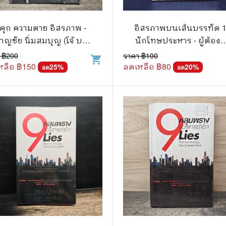
วกับสัตว์
Gossip ดารา
์ตูนดนตรี
👙 เซ็กซี่
คุก ความตาย อิสรภาพ -
อิสรภาพบนเส้นบรรทัด 
าญชัย นิ่มสมบุญ (โจ้ บาง
นักโทษประหาร - ผู้ต้องข
์ตูนทำอาหาร
วัยรุ่น
ขวาง)
เรือนจำกลางบางขวาง
 ฿
200
ราคา ฿
100
shopping_cart
หลือ ฿
150
ลดเหลือ ฿
80
สืบสวน สอบสวน
25
%
🥘 อาหาร
20
%
ลด
ลด
⚔️ ต่อสู้ แอ๊คชั่น
💄 สุขภาพและความงาม
ตูนกีฬา
🏠 แต่งบ้าน
ก
🧳 ท่องเที่ยว
ตาซี
คู่มือเฉลยเกม
ญภัย ท่องเที่ยว
เกษตรและธรรมชาติ
แม่และเด็ก
ตูนผีไทย
ภาษาศาสตร์