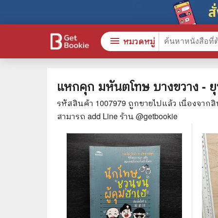
menu
หมวดหมู่
แหกคุก มหันตโทษ บางขวาง - ย
รหัสสินค้า
1007979
ถูกขายไปแล้ว เนื่องจากส
หนังสือทั้งหมด
🎓 การ
สามารถ add Line ร้าน @getbookie
stars
สินค้าใช้เฉพาะแต้มเท่านั้น
⚖️ กฎห
💬 ภาษ
📚 หนังสือทั่วไป
💉 การ
😁 จิตวิทยา พัฒนาตนเอง
👮‍♀️ ค
👔 ธุรกิจ เศรษฐศาสตร์
🏫 หนัง