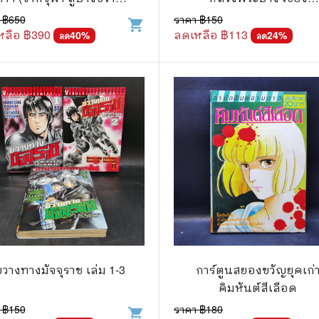
The October Journey - สุร
ขวาง(ทุ่งไหหิน) วังเวียง
 ฿
650
ราคา ฿
150
shopping_cart
แก๊ก
ชาติ บำรุงสุข
เวียงจันทน์ ลาว
หลือ ฿
390
ลดเหลือ ฿
113
40
%
24
%
ลด
ลด
การ์ตูนภาษาญี่ปุ่น
BOXSET การ์ตูน
การ์ตูน
สือเด็ก
รู้สำหรับเด็ก
าน
ขวางทางมัจจุราช เล่ม 1-3
การ์ตูนสยองขวัญยุคเก่
คิมหันต์สีเลือด
 ฿
150
ราคา ฿
180
shopping_cart