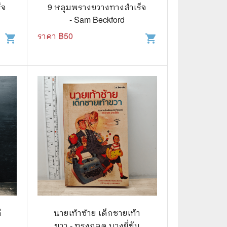
⚽ Sports
็จ
9 หลุมพรางขวางทางสำเร็จ
- Sam Beckford
ราคา ฿
50
shopping_cart
shopping_cart
🎲 Board Game
2️⃣ Used Board Game บอร์ดเกมมือ
สอง
🎉 Party
🧠 Strategy
🪅 Family
♟️ Abstract
บอร์ดเกมแปลไทย
บอร์ดเกมโดยคนไทย
🎴 Card Sleeves ซองใส่การ์ด
ี
นายเท้าซ้าย เด็กชายเท้า
ขวา - ทรงกลด บางยี่ขัน
Board Game