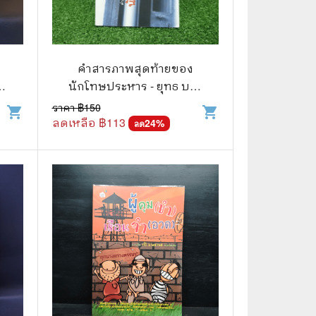
🌠 Astrology
⛪ Religion
คำสารภาพสุดท้ายของ
🧏‍♀️ Languages
าง
นักโทษประหาร - ยุทธ บาง
🪐 Science & Math
ขวาง
ราคา ฿
150
shopping_cart
shopping_cart
ลดเหลือ ฿
113
24
%
ลด
🏋️‍♂️ Health and Well-Being
🤳 Social Science
😊 Self-Enrichment
👔 Business and Economics
🖥️ Computers & Technology
🧑‍🏫 Education & Teaching
🎶 Music & Movie