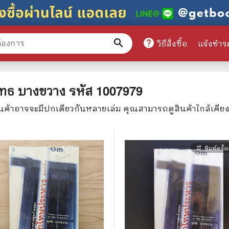
search
help
วิธีสั่งซื้อ
แจ้งชำร
หมวดหมู่สินค้า
ุทธ บางขวาง
รหัส
1007979
ินค้าอาจจะมีปกเดียวกันหลายเล่ม คุณสามารถดูสินค้าใกล้เคีย
ศึกษา
📕 นิตยสาร
มาย
📺 เรื่องย่อละครโทรทัศน์
พิมพ์ครั้
repeat_one
าศาสตร์
นิตยสารดารารุ่นเก่า
แพทย์
แฟนคลับดารา
ู่มือเตรียมสอบราชการ
เรื่องย่อซีรี่ย์ต่างประเทศ
สือเรียน
🌍 ทั่วไปและวาไรตี้