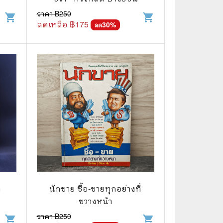
ราคา ฿
250
shopping_cart
shopping_cart
ลดเหลือ ฿
175
30
%
ลด
📅 สินค้าอื่นๆ
📒 สมุดบันทึก
🎥 ของสะสมจากหนังและการ์ตูน
📅 ปฏิทินเก่า
อื่นๆ
า
นักขาย ซื้อ-ขายทุกอย่างที่
ขวางหน้า
ราคา ฿
250
shopping_cart
shopping_cart