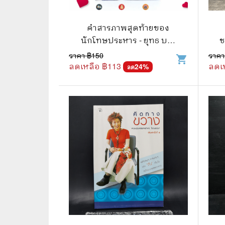
🛸 วิทยาศาสตร์ คณิตศาสตร์
🐾 เกี่ย
🌾 พืช สัตว์
🎻 การ
คำสารภาพสุดท้ายของ
นักโทษประหาร - ยุทธ บาง
ช
🥘 อาหาร สุขภาพ ความงาม
🍳 การ
ขวาง
ราคา ฿
150
ราคา
shopping_cart
ลดเหลือ ฿
113
ลดเ
👪 ครอบครัว การเลี้ยงลูก
24
%
🕵️‍♀️ 
ลด
🏡 บ้านและสวน
🎸 ดนตรี ภาพยนตร์
⚽ การ์
⚽ กีฬา เกม
😀 ตล
👸 นางงาม
🔮 แฟน
🖥️ คอมพิวเตอร์ เทคโนโลยี
🧗‍♂️ ผจ
หนังสือทั่วไป พ็อกเก็ตบุ๊ค
👽 ไซไฟ
☠️ การ์