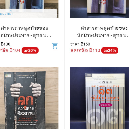
แนะแนวการศึกษา
🤡 เรื่องสั้น ขำขัน
พบวมน้ำ
กษาและการสอน
🎨 ศิลปะและการออกแบบ
คำสารภาพสุดท้ายของ
คำสารภาพสุดท้ายของ
🎸 ดนตรี
ักโทษประหาร - ยุทธ บาง
นักโทษประหาร - ยุทธ บ
สือการ์ตูน
🩱 แฟชั่น
ขวาง
ขวาง
 ฿
130
ราคา ฿
150
shopping_cart
หลือ ฿
104
ลดเหลือ ฿
113
20
%
24
%
ลด
ลด
ตูนชุด
🔭 วิทยาศาสตร์
ตูนเล่มเดียวจบ
🕰️ ประวัติศาสตร์
การ์ตูนวาย การ์ตูนยูริ
⛪ ศาสนา
์ตูนยุคเก่า
🏙️ การเมือง
 โรแมนติก
⚽ กีฬา
า ชีวิต เรื่องจริง
🎞️ ภาพยนตร์
สยองขวัญ ระทึกขวัญ
โมเดล