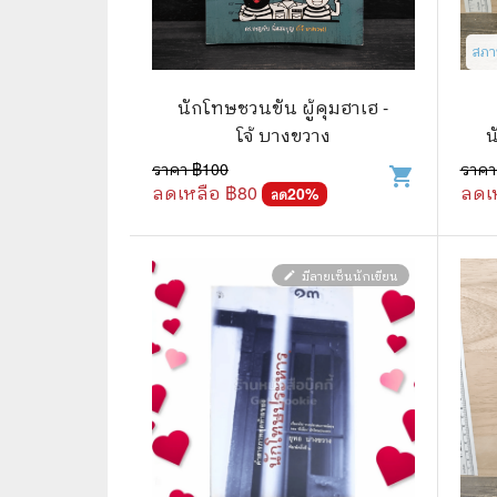
📜 ประวัติศาสตร์
👩‍🏫 
สภา
👤 ประวัติบุคคล ประสบการณ์ชีวิต
การศึ
นักโทษชวนขัน ผู้คุมฮาเฮ -
🌠 โหราศาสตร์ การทำนาย
โจ้ บางขวาง
น
☸️ ธรรมะ ศาสนา ปรัชญา
😼 หนัง
ราคา ฿
100
ราคา
shopping_cart
ลดเหลือ ฿
80
ลดเ
20
%
ลด
🏙️ การเมือง สังคมศาสตร์
📚 การ์
🪦 งานศพ อนุสรณ์ต่างๆ
📗 การ์
มีลายเซ็นนักเขียน
edit
🧳 ท่องเที่ยว ประสบการณ์ท่องเที่ยว
👨‍❤️‍👨 
💃 งานอดิเรก อาชีพ
🕰️ การ
สารคดี
❤️ รัก
🌎 สารคดี ความรู้รอบตัว
🎭 ดราม่
💎 เพชร พลอย อัญมณี
💀 ผี 