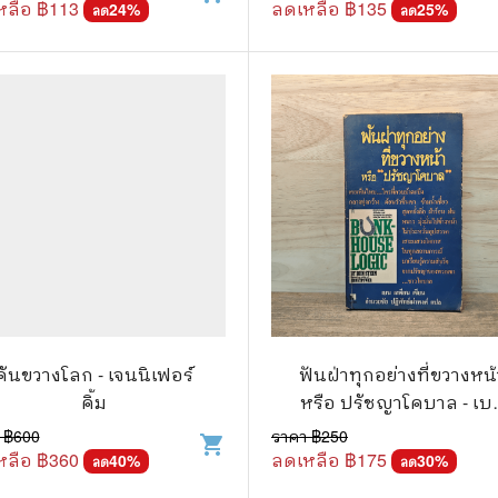
หลือ ฿
113
ลดเหลือ ฿
135
24
%
25
%
ลด
ลด
คันขวางโลก - เจนนิเฟอร์
ฟันฝ่าทุกอย่างที่ขวางหน้
คิ้ม
หรือ ปรัชญาโคบาล - เบ
เสตียน
 ฿
600
ราคา ฿
250
shopping_cart
หลือ ฿
360
ลดเหลือ ฿
175
40
%
30
%
ลด
ลด