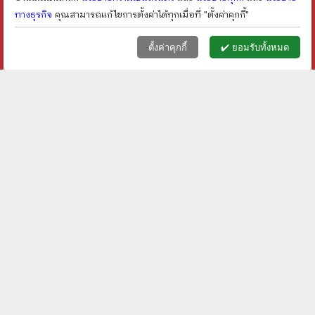
ทางธุรกิจ
คุณสามารถแก้ไขการตั้งค่าได้ทุกเมื่อที่ "ตั้งค่าคุกกี้"
หน้าแรก
ตะกร้า (
0
)
เมนูลูกค้า
home
shopping_basket
face
ตั้งค่าคุกกี้
✔️ ยอมรับทั้งหมด
ยิว - ม.ร.ว.คึกฤทธิ์ ปราโมช
ส่วนหนึ่งจากความงดงาม
ของหน้าประวัติศาสตร์ออ
ตโตมาน - อูรคาน มุฮัม
ราคา ฿
650
ราคา ฿
600
หมัด อาลี
ลดเหลือ ฿
390
ลดเหลือ ฿
360
40
%
40
%
ลด
ลด
shopping_cart
shopping_cart