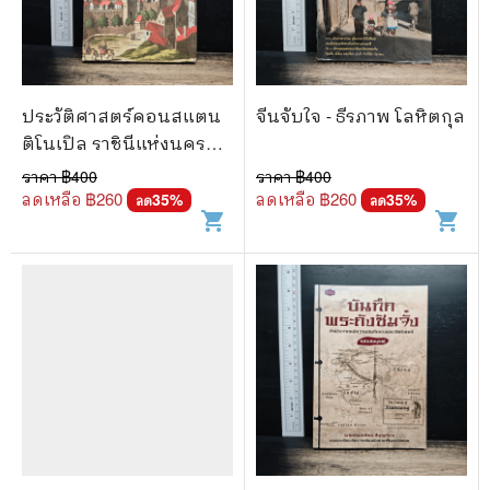
ประวัติศาสตร์คอนสแตน
จีนจับใจ - ธีรภาพ โลหิตกุล
ติโนเปิล ราชินีแห่งนครทั้ง
มวล - ชาครีย์นรทิพย์ เสวิ
ราคา ฿
400
ราคา ฿
400
กุล
ลดเหลือ ฿
260
ลดเหลือ ฿
260
35
%
35
%
ลด
ลด
shopping_cart
shopping_cart