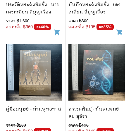
ประวัติพระถังซัมจั๋ง - นาย
บันทึกพระถังซัมจั๋ง - เคง
เคงเหลียน สีบุญเรือง
เหลียน สีบุญเรือง
ราคา ฿
1,600
ราคา ฿
300
ลดเหลือ ฿
960
ลดเหลือ ฿
195
40
%
35
%
ลด
ลด
shopping_cart
shopping_cart
คู่มือมนุษย์ - ท่านพุทธทาส
กรรม-พันธุ์ - ทันตแพทย์
สม สุจีรา
ราคา ฿
200
ราคา ฿
190
ลดเหลือ ฿
150
ลดเหลือ ฿
143
25
%
24
%