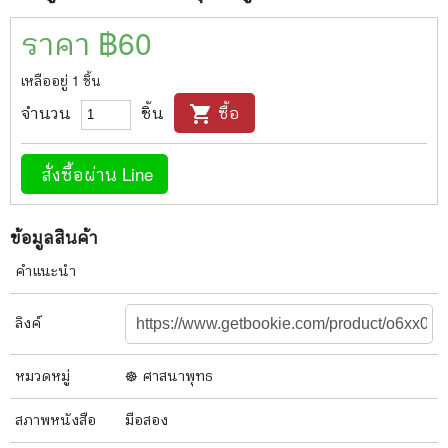
ราคา ฿
60
เหลืออยู่
1
ชิ้น
จำนวน
ชิ้น
ซื้อ
shopping_cart
สั่งซื้อผ่าน Line
ข้อมูลสินค้า
คำแนะนำ
ลิงค์
หมวดหมู่
☸️ ศาสนาพุทธ
สภาพ
หนังสือ
มือสอง