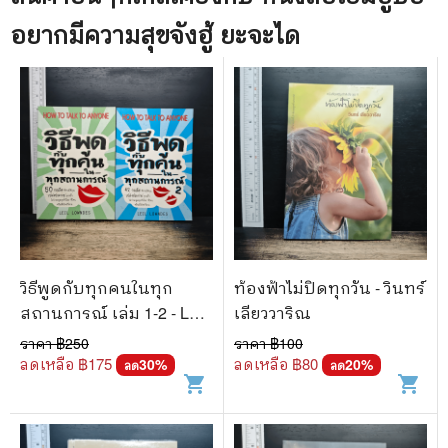
อยากมีความสุขจังฮู้ ยะจะได
วิธีพูดกับทุกคนในทุก
ท้องฟ้าไม่ปิดทุกวัน - วินทร์
สถานการณ์ เล่ม 1-2 - Leil
เลียววาริณ
Lowndes
ราคา ฿
250
ราคา ฿
100
ลดเหลือ ฿
175
ลดเหลือ ฿
80
30
%
20
%
ลด
ลด
shopping_cart
shopping_cart