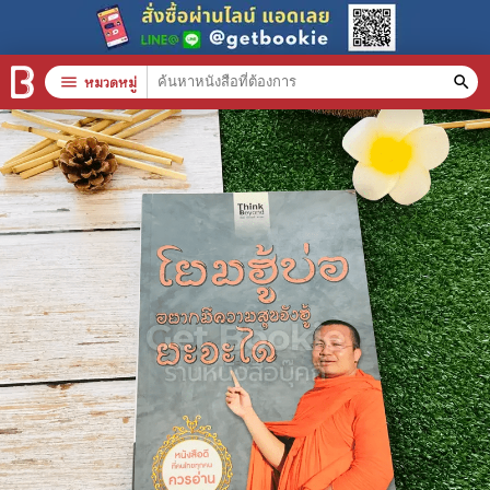
menu
หมวดหมู่
search
หมวดหมู่สินค้า
clear
หนังสือทั้งหมด
stars
สินค้าใช้เฉพาะแต้มเท่านั้น
📚 หนังสือทั่วไป
🦄 วรรณกรรม นิยาย เรื่องสั้น
🎓 การศึกษา
😼 หนังสือการ์ตูน