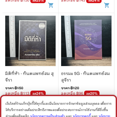
ลด
ลด
shopping_cart
shopping_cart
มิติที่ห้า - ทันตแพทย์สม สุ
ธรรมะ 5G - ทันตแพทย์สม
จีรา
สุจีรา
ราคา ฿
150
ราคา ฿
120
ลดเหลือ ฿
113
ลดเหลือ ฿
96
24
%
20
%
ลด
ลด
shopping_cart
shopping_cart
เว็บไซต์ร้านเก็ทบุ๊คกี้ใช้คุกกี้และมีนโยบายการรักษาข้อมูลส่วนบุคคล เพื่อการ
ให้บริการอย่างเต็มประสิทธิภาพและเพื่อประสบการณ์การใช้งานที่ดียิ่งขึ้น
อ่านเพิ่มเติมคลิก
นโยบายความเป็นส่วนตัว
และ
นโยบายคุกกี้
และ
นโยบาย