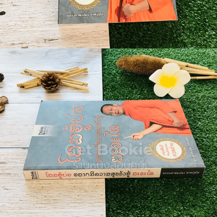
🐲 หนังสือเด็ก
📕 นิตยสาร
🌎 International Books
🎲 Board Game
📅 สินค้าอื่นๆ