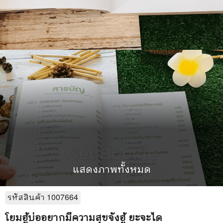
แสดงภาพทั้งหมด
รหัสสินค้า
1007664
โยมฮู้บ่ออยากมีความสุขจังฮู้ ยะจะได