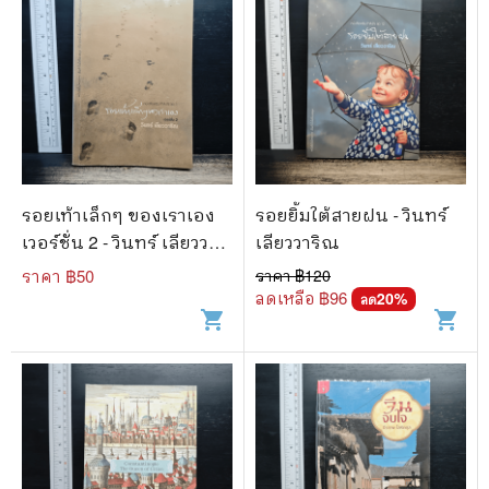
รอยเท้าเล็กๆ ของเราเอง
รอยยิ้มใต้สายฝน - วินทร์
เวอร์ชั่น 2 - วินทร์ เลียววา
เลียววาริณ
ริณ
ราคา ฿
50
ราคา ฿
120
ลดเหลือ ฿
96
20
%
ลด
shopping_cart
shopping_cart