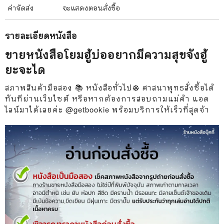
ค่าจัดส่ง
จะแสดงตอนสั่งซื้อ
รายละเอียด
หนังสือ
ขายหนังสือโยมฮู้บ่ออยากมีความสุขจังฮู้
ยะจะได
สภาพสินค้ามือสอง 📚 หนังสือทั่วไป☸️ ศาสนาพุทธสั่งซื้อได้
ทันทีผ่านเว็บไซต์ หรือหากต้องการสอบถามแม่ค้า แอด
ไลน์มาได้เลยค่ะ @getbookie พร้อมบริการให้เร็วที่สุดจ้า