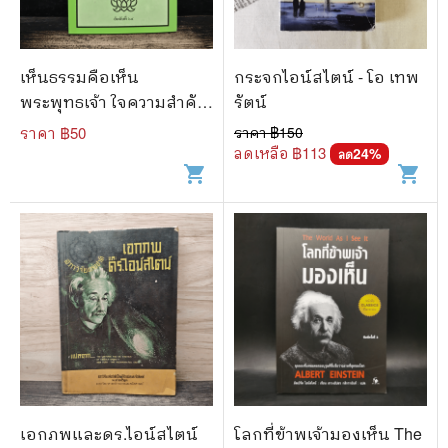
เห็นธรรมคือเห็น
กระจกไอน์สไตน์ - โอ เทพ
พระพุทธเจ้า ใจความสำคัญ
รัตน์
ทั้งหมดของพุทธศาสนา
ราคา ฿
50
ราคา ฿
150
ลดเหลือ ฿
113
24
%
ลด
shopping_cart
shopping_cart
เอกภพและดร.ไอน์สไตน์
โลกที่ข้าพเจ้ามองเห็น The