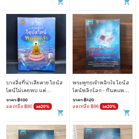
shopping_cart
shopping_cart
บางสิ่งที่น่าเสียดาย ไอน์ส
พระพุทธเจ้าพลิกใจ ไอน์ส
ไตน์ไม่เคยพบ แต่
ไตน์พลิกโลก - ทันตแพทย์
พระพุทธเจ้าเห็น - เหม
สม สุจีรา
ราคา ฿
100
ราคา ฿
120
ญาณวีโร
ลดเหลือ ฿
80
ลดเหลือ ฿
96
20
%
20
%
ลด
ลด
shopping_cart
shopping_cart