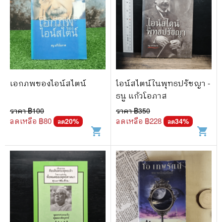
เอกภพของไอน์สไตน์
ไอน์สไตน์ในพุทธปรัชญา -
ธนู แก้วโอภาส
ราคา ฿
100
ราคา ฿
350
ลดเหลือ ฿
80
ลดเหลือ ฿
228
20
%
34
%
ลด
ลด
shopping_cart
shopping_cart