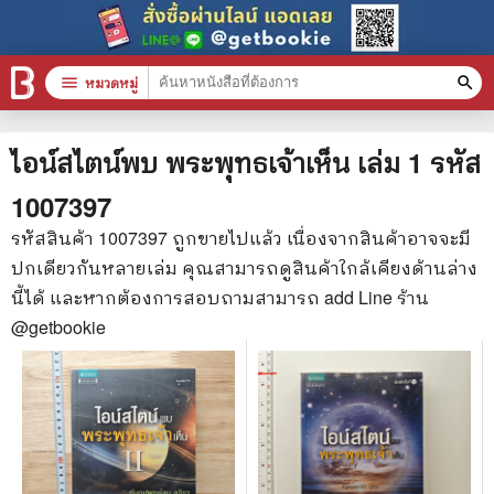
menu
หมวดหมู่
search
หมวดหมู่สินค้า
clear
ไอน์สไตน์พบ พระพุทธเจ้าเห็น เล่ม 1
รหัส
1007397
หนังสือทั้งหมด
รหัสสินค้า
1007397
ถูกขายไปแล้ว เนื่องจากสินค้าอาจจะมี
ปกเดียวกันหลายเล่ม คุณสามารถดูสินค้าใกล้เคียงด้านล่าง
stars
สินค้าใช้เฉพาะแต้มเท่านั้น
นี้ได้ และหากต้องการสอบถามสามารถ add Line ร้าน
📚 หนังสือทั่วไป
@getbookie
🦄 วรรณกรรม นิยาย เรื่องสั้น
🎓 การศึกษา
😼 หนังสือการ์ตูน