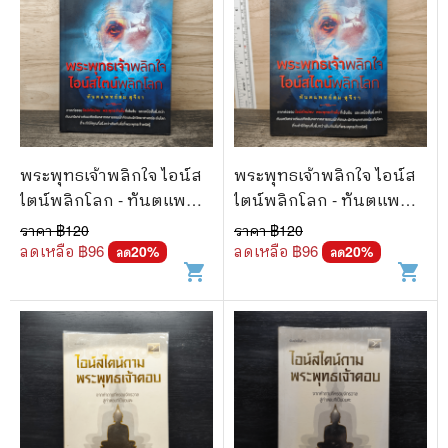
พระพุทธเจ้าพลิกใจ ไอน์ส
พระพุทธเจ้าพลิกใจ ไอน์ส
ไตน์พลิกโลก - ทันตแพทย์
ไตน์พลิกโลก - ทันตแพทย์
สม สุจีรา
สม สุจีรา
ราคา ฿
120
ราคา ฿
120
ลดเหลือ ฿
96
ลดเหลือ ฿
96
20
%
20
%
ลด
ลด
shopping_cart
shopping_cart