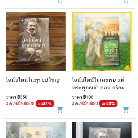
ไอน์สไตน์ในพุทธปรัชญา
ไอน์สไตน์ไม่เคยพบ แต่
พระพุทธเจ้า ตอน อริยะกับ
คนบ้าห่างกันแค่ฟางเส้น
ราคา ฿
350
ราคา ฿
100
เดียว - เหม ญาณวีโร
ลดเหลือ ฿
228
ลดเหลือ ฿
80
34
%
20
%
ลด
ลด
shopping_cart
shopping_cart