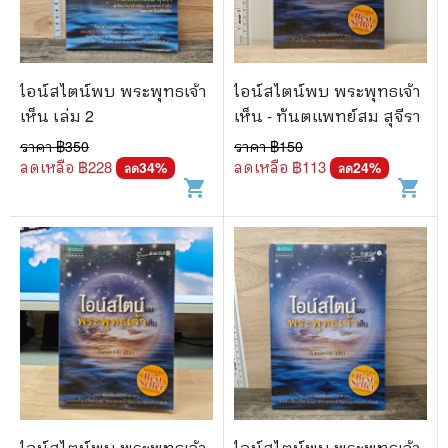
🐲 หนังสือเด็ก
📕 นิตยสาร
🌎 International Books
ไอน์สไตน์พบ พระพุทธเจ้า
ไอน์สไตน์พบ พระพุทธเจ้า
เห็น เล่ม 2
เห็น - ทันตแพทย์สม สุจีรา
🎲 Board Game
ราคา ฿
350
ราคา ฿
150
📅 สินค้าอื่นๆ
ลดเหลือ ฿
228
ลดเหลือ ฿
113
34
%
24
%
ลด
ลด
shopping_cart
shopping_cart
ไอน์สไตน์พบ พระพุทธเจ้า
ไอน์สไตน์พบ พระพุทธเจ้า