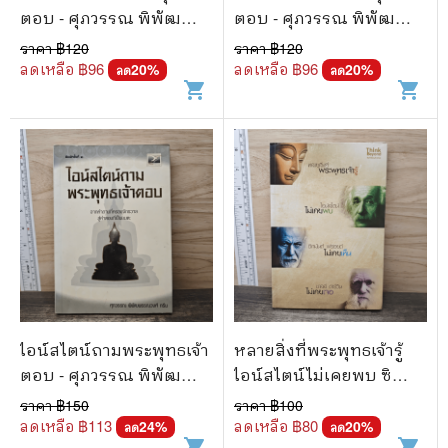
ตอบ - ศุภวรรณ พิพัฒ
ตอบ - ศุภวรรณ พิพัฒ
พรรณวงศ์ กรีน
พรรณวงศ์ กรีน
ราคา ฿
120
ราคา ฿
120
ลดเหลือ ฿
96
ลดเหลือ ฿
96
20
%
20
%
ลด
ลด
shopping_cart
shopping_cart
ไอน์สไตน์ถามพระพุทธเจ้า
หลายสิ่งที่พระพุทธเจ้ารู้
ตอบ - ศุภวรรณ พิพัฒ
ไอน์สไตน์ไม่เคยพบ ซิ
พรรณวงศ์ กรีน
กมันด์ ฟรอยด์ไม่เคยเห็น
ราคา ฿
150
ราคา ฿
100
ชาลส์ ดาร์วินไม่เคยเจอ
ลดเหลือ ฿
113
ลดเหลือ ฿
80
24
%
20
%
ลด
ลด
shopping_cart
shopping_cart