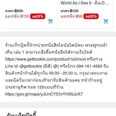
World As I See It - อัลเบิร์ต
ไอน์สไตน์
ราคา ฿
200
ราคา ฿
120
ลดเหลือ ฿
150
ลดเหลือ ฿
96
25
%
20
%
ลด
ลด
shopping_cart
shopping_cart
ร้านเก็ทบุ๊คกี้จำหน่ายหนังสือ
ไอน์สไตน์พบ พระพุทธเจ้า
เห็น เล่ม 1
สามารถสั่งซื้อหนังสือได้ทางเว็บไซต์
https://www.getbookie.com/product/1e3muvt
หรือทาง
Line id: @getbookie (มีตัว @) หรือโทร 094-161-4566 รับ
สินค้าหน้าร้านได้ทุกวัน 09.00 - 20.00 น. กรุณาสอบถาม
และนัดวันเวลาก่อนเข้ามารับสินค้านะคะ หน้าร้านอยู่
ประชาอุทิศ ซอย 125
แผนที่ร้าน
https://goo.gl/maps/yJUnCYEhrYH95JoX7
ร้านเก็ทบุ๊คกี้