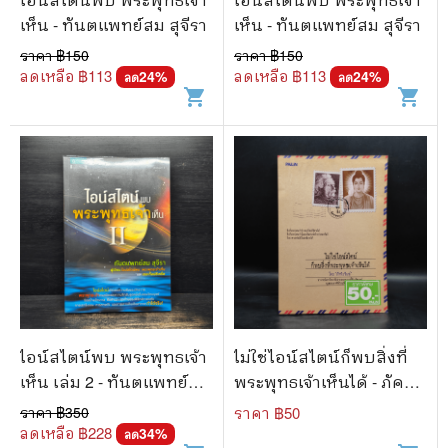
เห็น - ทันตแพทย์สม สุจีรา
เห็น - ทันตแพทย์สม สุจีรา
ราคา ฿
150
ราคา ฿
150
ลดเหลือ ฿
113
ลดเหลือ ฿
113
24
%
24
%
ลด
ลด
shopping_cart
shopping_cart
ไอน์สไตน์พบ พระพุทธเจ้า
ไม่ใช่ไอน์สไตน์ก็พบสิ่งที่
เห็น เล่ม 2 - ทันตแพทย์สม
พระพุทธเจ้าเห็นได้ - ภัคทีฆ
สุจีรา
วิณหุ์
ราคา ฿
350
ราคา ฿
50
ลดเหลือ ฿
228
34
%
ลด