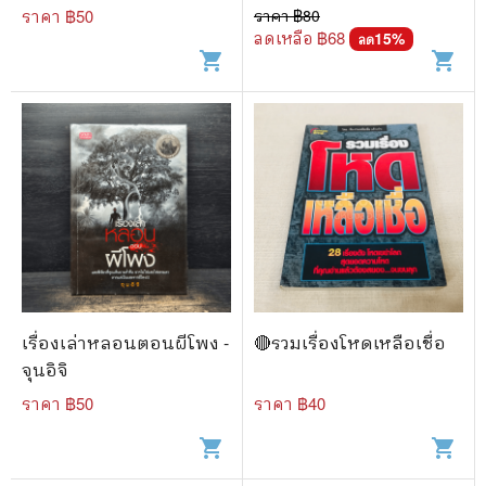
ราคา ฿
50
ราคา ฿
80
ลดเหลือ ฿
68
15
%
ลด
shopping_cart
shopping_cart
เรื่องเล่าหลอนตอนผีโพง -
🔴รวมเรื่องโหดเหลือเชื่อ
จุนอิจิ
ราคา ฿
50
ราคา ฿
40
shopping_cart
shopping_cart