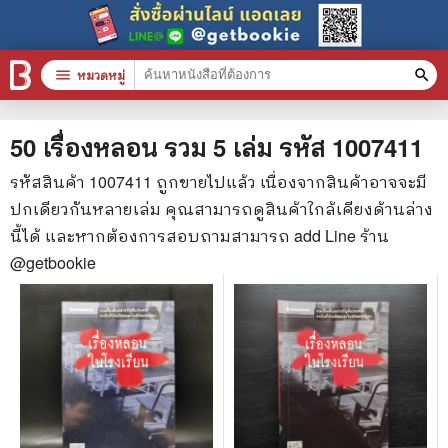
menu
หมวดหมู่
search
หมวดหมู่สินค้า
clear
50 เรื่องหลอน รวม 5 เล่ม
รหัส
1007411
รหัสสินค้า
1007411
ถูกขายไปแล้ว เนื่องจากสินค้าอาจจะมี
ปกเดียวกันหลายเล่ม คุณสามารถดูสินค้าใกล้เคียงด้านล่าง
หนังสือทั้งหมด
นี้ได้ และหากต้องการสอบถามสามารถ add Line ร้าน
stars
สินค้าใช้เฉพาะแต้มเท่านั้น
@getbookie
📚 หนังสือทั่วไป
🦄 วรรณกรรม นิยาย เรื่องสั้น
🎓 การศึกษา
😼 หนังสือการ์ตูน