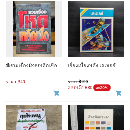
🔴รวมเรื่องโหดเหลือเชื่อ
เรื่องเบื้องหลัง เลเซอร์
ราคา ฿
40
ราคา ฿
100
ลดเหลือ ฿
80
20
%
ลด
shopping_cart
shopping_cart