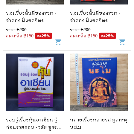
รวมเรื่องสั้นสีของหมา -
รวมเรื่องสั้นสีของหมา -
จำลอง ฝั่งชลจิตร
จำลอง ฝั่งชลจิตร
ราคา ฿
200
ราคา ฿
200
ลดเหลือ ฿
150
ลดเหลือ ฿
150
25
%
25
%
ลด
ลด
shopping_cart
shopping_cart
รอบรู้เรื่องหุ้นอาเซียน รู้
หลายเรื่องหลายรส มูลเหตุ
ก่อนรวยก่อน - วลัย ชูธรรม
นะโม