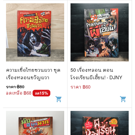
ความเชื่อไทยชวนผวา ชุด
50 เรื่องหลอน ตอน
เรื่องหลอนขวัญผวา
โรงเรียนผีเฮี้ยน! - DJNY
ราคา ฿
80
ราคา ฿
60
ลดเหลือ ฿
68
15
%
ลด
shopping_cart
shopping_cart