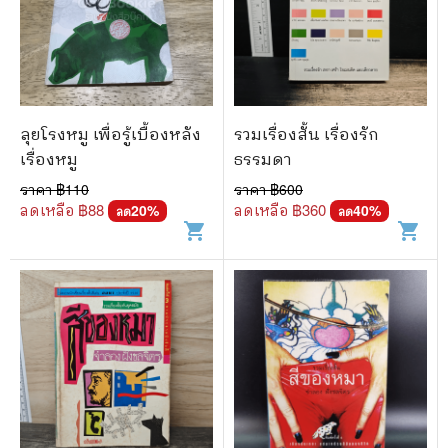
ลุยโรงหมู เพื่อรู้เบื้องหลัง
รวมเรื่องสั้น เรื่องรัก
เรื่องหมู
ธรรมดา
ราคา ฿
110
ราคา ฿
600
ลดเหลือ ฿
88
ลดเหลือ ฿
360
20
%
40
%
ลด
ลด
shopping_cart
shopping_cart