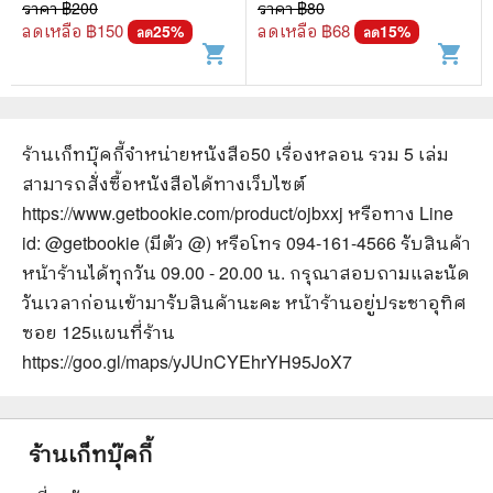
ธัช
ราคา ฿
200
ราคา ฿
80
ลดเหลือ ฿
150
ลดเหลือ ฿
68
25
%
15
%
ลด
ลด
shopping_cart
shopping_cart
ร้านเก็ทบุ๊คกี้จำหน่ายหนังสือ
50 เรื่องหลอน รวม 5 เล่ม
สามารถสั่งซื้อหนังสือได้ทางเว็บไซต์
https://www.getbookie.com/product/ojbxxj
หรือทาง Line
id: @getbookie (มีตัว @) หรือโทร 094-161-4566 รับสินค้า
หน้าร้านได้ทุกวัน 09.00 - 20.00 น. กรุณาสอบถามและนัด
วันเวลาก่อนเข้ามารับสินค้านะคะ หน้าร้านอยู่ประชาอุทิศ
ซอย 125
แผนที่ร้าน
https://goo.gl/maps/yJUnCYEhrYH95JoX7
ร้านเก็ทบุ๊คกี้