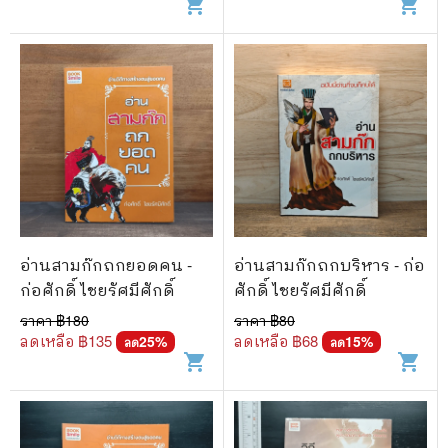
shopping_cart
shopping_cart
อ่านสามก๊กถกยอดคน -
อ่านสามก๊กถกบริหาร - ก่อ
ก่อศักดิ์ ไชยรัศมีศักดิ์
ศักดิ์ ไชยรัศมีศักดิ์
ราคา ฿
180
ราคา ฿
80
ลดเหลือ ฿
135
ลดเหลือ ฿
68
25
%
15
%
ลด
ลด
shopping_cart
shopping_cart