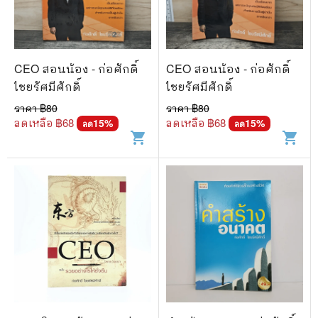
🐲 หนังสือเด็ก
📕 นิตยสาร
🌎 International Books
CEO สอนน้อง - ก่อศักดิ์
CEO สอนน้อง - ก่อศักดิ์
🎲 Board Game
ไชยรัศมีศักดิ์
ไชยรัศมีศักดิ์
ราคา ฿
80
ราคา ฿
80
📅 สินค้าอื่นๆ
ลดเหลือ ฿
68
ลดเหลือ ฿
68
15
%
15
%
ลด
ลด
shopping_cart
shopping_cart