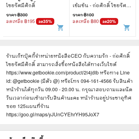
ไชยรัศมีศักดิ์
เข้มข้น - ก่อศักดิ์ ไชยรัศมี
ศักดิ์
ราคา ฿
300
ราคา ฿
100
ลดเหลือ ฿
195
ลดเหลือ ฿
80
35
%
20
%
ลด
ลด
shopping_cart
shopping_cart
ร้านเก็ทบุ๊คกี้จำหน่ายหนังสือ
CEO กับความรัก - ก่อศักดิ์
ไชยรัศมีศักดิ์
สามารถสั่งซื้อหนังสือได้ทางเว็บไซต์
https://www.getbookie.com/product/2i4jdib
หรือทาง Line
id: @getbookie (มีตัว @) หรือโทร 094-161-4566 รับสินค้า
หน้าร้านได้ทุกวัน 09.00 - 20.00 น. กรุณาสอบถามและนัด
วันเวลาก่อนเข้ามารับสินค้านะคะ หน้าร้านอยู่ประชาอุทิศ
ซอย 125
แผนที่ร้าน
https://goo.gl/maps/yJUnCYEhrYH95JoX7