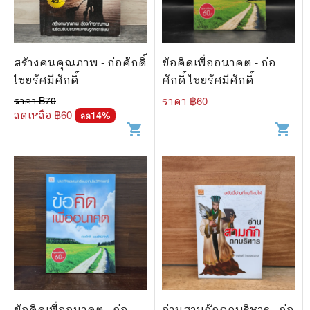
สร้างคนคุณภาพ - ก่อศักดิ์
ข้อคิดเพื่ออนาคต - ก่อ
ไชยรัศมีศักดิ์
ศักดิ์ ไชยรัศมีศักดิ์
ราคา ฿
70
ราคา ฿
60
ลดเหลือ ฿
60
14
%
ลด
shopping_cart
shopping_cart
ข้อคิดเพื่ออนาคต - ก่อ
อ่านสามก๊กถกบริหาร - ก่อ