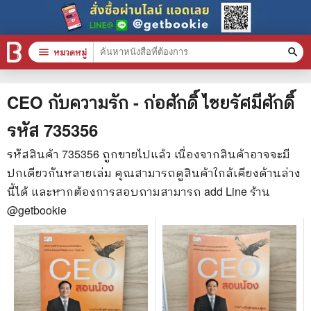
menu
หมวดหมู่
search
หมวดหมู่สินค้า
clear
CEO กับความรัก - ก่อศักดิ์ ไชยรัศมีศักดิ์
รหัส
735356
หนังสือทั้งหมด
รหัสสินค้า
735356
ถูกขายไปแล้ว เนื่องจากสินค้าอาจจะมี
ปกเดียวกันหลายเล่ม คุณสามารถดูสินค้าใกล้เคียงด้านล่าง
stars
สินค้าใช้เฉพาะแต้มเท่านั้น
นี้ได้ และหากต้องการสอบถามสามารถ add Line ร้าน
📚 หนังสือทั่วไป
@getbookie
🦄 วรรณกรรม นิยาย เรื่องสั้น
🎓 การศึกษา
😼 หนังสือการ์ตูน