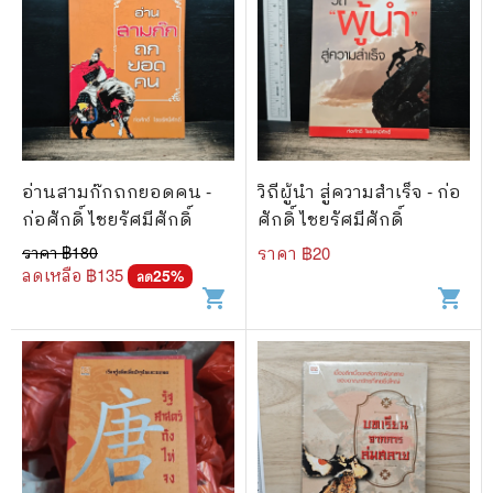
อ่านสามก๊กถกยอดคน -
วิถีผู้นำ สู่ความสำเร็จ - ก่อ
ก่อศักดิ์ ไชยรัศมีศักดิ์
ศักดิ์ ไชยรัศมีศักดิ์
ราคา ฿
180
ราคา ฿
20
ลดเหลือ ฿
135
25
%
ลด
shopping_cart
shopping_cart