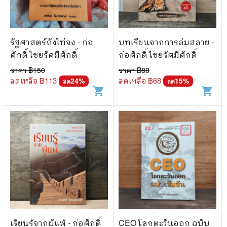
รัฐศาสตร์ถังไท่จง - ก่อ
บทเรียนจากการล่มสลาย -
ศักดิ์ ไชยรัศมีศักดิ์
ก่อศักดิ์ ไชยรัศมีศักดิ์
ราคา ฿
150
ราคา ฿
80
ลดเหลือ ฿
113
ลดเหลือ ฿
68
24
%
15
%
ลด
ลด
shopping_cart
shopping_cart
เรียนรู้จากผู้แพ้ - ก่อศักดิ์
CEO โลกตะวันออก ฉบับ