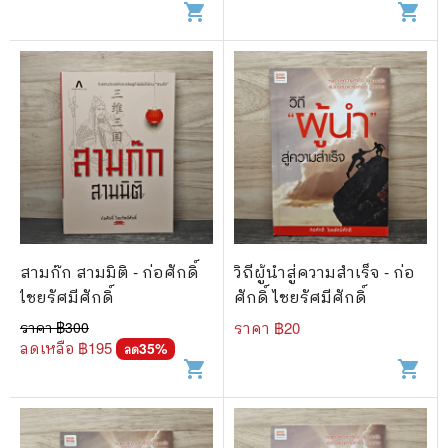
shopping_cart
shopping_cart
สามก๊ก สามมิติ - ก่อศักดิ์
วิถีผู้นำสู่ความสำเร็จ - ก่อ
ไชยรัศมีศักดิ์
ศักดิ์ ไชยรัศมีศักดิ์
ราคา ฿
300
ราคา ฿
20
ลดเหลือ ฿
195
35
%
ลด
shopping_cart
shopping_cart