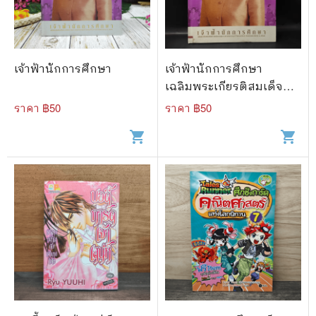
🐲 หนังสือเด็ก
📕 นิตยสาร
🌎 International Books
เจ้าฟ้านักการศึกษา
เจ้าฟ้านักการศึกษา
🎲 Board Game
เฉลิมพระเกียรติสมเด็จ
พระเทพฯ
ราคา ฿
50
ราคา ฿
50
📅 สินค้าอื่นๆ
shopping_cart
shopping_cart