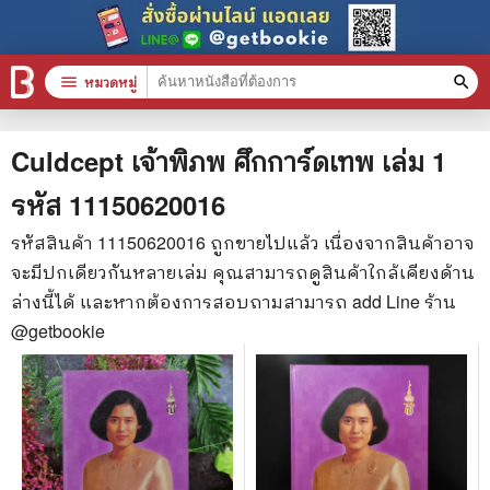
menu
หมวดหมู่
search
หมวดหมู่สินค้า
clear
Culdcept เจ้าพิภพ ศึกการ์ดเทพ เล่ม 1
รหัส
11150620016
หนังสือทั้งหมด
รหัสสินค้า
11150620016
ถูกขายไปแล้ว เนื่องจากสินค้าอาจ
จะมีปกเดียวกันหลายเล่ม คุณสามารถดูสินค้าใกล้เคียงด้าน
stars
สินค้าใช้เฉพาะแต้มเท่านั้น
ล่างนี้ได้ และหากต้องการสอบถามสามารถ add Line ร้าน
📚 หนังสือทั่วไป
@getbookie
🦄 วรรณกรรม นิยาย เรื่องสั้น
🎓 การศึกษา
😼 หนังสือการ์ตูน