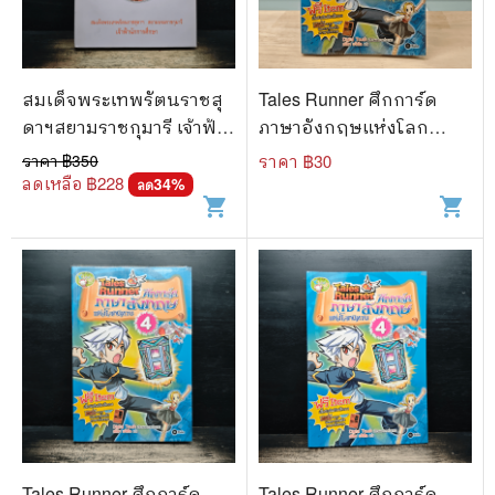
สมเด็จพระเทพรัตนราชสุ
Tales Runner ศึกการ์ด
ดาฯสยามราชกุมารี เจ้าฟ้า
ภาษาอังกฤษแห่งโลก
นักการศึกษา
นิทาน 4
ราคา ฿
350
ราคา ฿
30
ลดเหลือ ฿
228
34
%
ลด
shopping_cart
shopping_cart
Tales Runner ศึกการ์ด
Tales Runner ศึกการ์ด