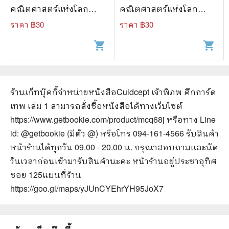
คณิตศาสตร์แห่งโลก
คณิตศาสตร์แห่งโลก
นิทาน 13
นิทาน 14
ราคา ฿
30
ราคา ฿
30
shopping_cart
shopping_cart
ร้านเก็ทบุ๊คกี้จำหน่ายหนังสือ
Culdcept เจ้าพิภพ ศึกการ์ด
เทพ เล่ม 1
สามารถสั่งซื้อหนังสือได้ทางเว็บไซต์
https://www.getbookie.com/product/mcq68j
หรือทาง Line
id: @getbookie (มีตัว @) หรือโทร 094-161-4566 รับสินค้า
หน้าร้านได้ทุกวัน 09.00 - 20.00 น. กรุณาสอบถามและนัด
วันเวลาก่อนเข้ามารับสินค้านะคะ หน้าร้านอยู่ประชาอุทิศ
ซอย 125
แผนที่ร้าน
https://goo.gl/maps/yJUnCYEhrYH95JoX7