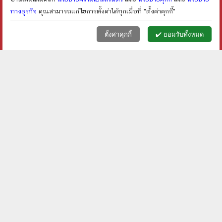
ทางธุรกิจ
คุณสามารถแก้ไขการตั้งค่าได้ทุกเมื่อที่ "ตั้งค่าคุกกี้"
หน้าแรก
ตะกร้า (
0
)
เมนูลูกค้า
home
shopping_basket
face
ตั้งค่าคุกกี้
✔️ ยอมรับทั้งหมด
เดวิด คอปเปอร์ฟืลด์ ผู้ไม่
ภาษาอังกฤษแบบง่ายๆ
ยอมแพ้โชคชะตา Oxford
ถามตอบได้ทุก
Bookworms Stage 5
สถานการณ์ - David G.
ราคา ฿
50
ราคา ฿
20
Moore
shopping_cart
shopping_cart