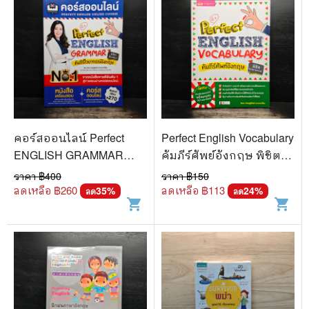
คอร์สออนไลน์ Perfect
Perfect English Vocabulary
ENGLISH GRAMMAR
คัมภีร์ศัพย์อังกฤษ พิชิต
คัมภีร์ไวยากรณ์อังกฤษ
ทุกสถานการณ์ - ภัทรา
ราคา ฿
400
ราคา ฿
150
พิชิตข้อสอบ - ภัทรา ภัทร
ภัทรภูรีรักษ์
ลดเหลือ ฿
260
ลดเหลือ ฿
113
35
%
24
%
ลด
ลด
shopping_cart
shopping_cart
ภูรีรักษ์