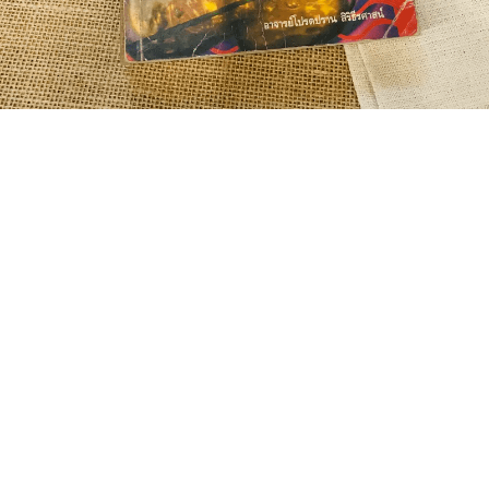
🐲 หนังสือเด็ก
📕 นิตยสาร
🌎 International Books
🎲 Board Game
📅 สินค้าอื่นๆ