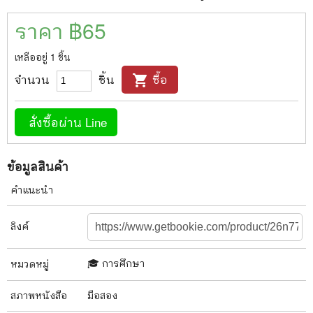
ราคา ฿
65
เหลืออยู่
1
ชิ้น
จำนวน
ชิ้น
ซื้อ
shopping_cart
สั่งซื้อผ่าน Line
ข้อมูลสินค้า
คำแนะนำ
ลิงค์
🎓 การศึกษา
หมวดหมู่
สภาพ
หนังสือ
มือสอง