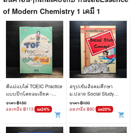
of Modern Chemistry 1 เคมี 1
ตีแผ่แบไต๋ TOEIC Practice
สรุปเข้มสังคมศึกษา
แบบฝึกโดยละเอียด -
ม.ปลาย Social Study
อาจารย์ลูกปัด
Concept - ศิวพล ชมภูพันธุ์
ราคา ฿
150
ราคา ฿
100
ลดเหลือ ฿
113
ลดเหลือ ฿
80
24
%
20
%
ลด
ลด
shopping_cart
shopping_cart