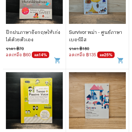
ฝึกฝนภาษาอังกฤษให้เก่ง
Survivor พม่า - ศูนย์ภาษา
ได้ด้วยตัวเอง
เบอร์มีส
ราคา ฿
70
ราคา ฿
180
ลดเหลือ ฿
60
ลดเหลือ ฿
135
14
%
25
%
ลด
ลด
shopping_cart
shopping_cart