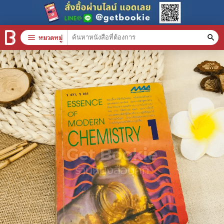
menu
หมวดหมู่
search
หมวดหมู่สินค้า
clear
หนังสือทั้งหมด
stars
สินค้าใช้เฉพาะแต้มเท่านั้น
📚 หนังสือทั่วไป
🦄 วรรณกรรม นิยาย เรื่องสั้น
🎓 การศึกษา
😼 หนังสือการ์ตูน