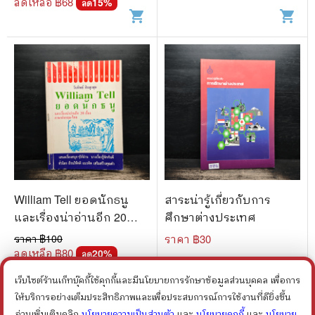
ลดเหลือ ฿
68
15
%
ลด
shopping_cart
shopping_cart
William Tell ยอดนักธนู
สาระน่ารู้เกี่ยวกับการ
และเรื่องน่าอ่านอีก 20
ศึกษาต่างประเทศ
เรื่อง ภาษาอังกฤษ-ไทย -
ราคา ฿
100
ราคา ฿
30
วันทิพย์ สินสูงสุด
ลดเหลือ ฿
80
20
%
ลด
shopping_cart
shopping_cart
เว็บไซต์ร้านเก็ทบุ๊คกี้ใช้คุกกี้และมีนโยบายการรักษาข้อมูลส่วนบุคคล เพื่อการ
ให้บริการอย่างเต็มประสิทธิภาพและเพื่อประสบการณ์การใช้งานที่ดียิ่งขึ้น
อ่านเพิ่มเติมคลิก
นโยบายความเป็นส่วนตัว
และ
นโยบายคุกกี้
และ
นโยบาย