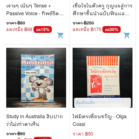
เจาะๆ เน้นๆ Tense +
เชื่อใจในตัวครู กุญแจสู่การ
Passive Voice - ทิพย์ธิดา
ศึกษาชั้นนำฉบับฟินแลนด์
บุตรฉุย
- Pasi Sahlberg & Timothy
ราคา ฿
80
ราคา ฿
250
D. Walker
ลดเหลือ ฿
68
ลดเหลือ ฿
175
15
%
30
%
ลด
ลด
shopping_cart
shopping_cart
สันเย็บแม็ก
Study in Australia สิบปาก
ไฟมิตรเพื่อนขวัญ - Olga
ว่าไม่เท่าตาเห็น
Cossi
ราคา ฿
80
ราคา ฿
50