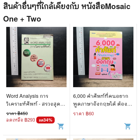
สินค้าอื่นๆที่ใกล้เคียงกับ
หนังสือ
Mosaic
One + Two
Word Analysis การ
6,000 คำศัพท์ที่คนอยาก
วิเคราะห์ศัพท์ - สรวงสุดา
พูดภาษาอังกฤษได้ ต้องรู้ -
สมสกุล
ครูพี่เจมส์
ราคา ฿
450
ราคา ฿
60
ลดเหลือ ฿
293
34
%
ลด
shopping_cart
shopping_cart