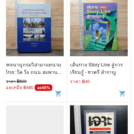
พจนานุกรมวิสามานยนาม
เส้นทาง Story Line สู่การ
ไทย: วัด วัง ถนน สะพาน
เรียนรู้ - ชาตรี สำราญ
ป้อม - กนกวลี ชูชัยยะ
ราคา ฿
800
ราคา ฿
40
ลดเหลือ ฿
480
40
%
ลด
shopping_cart
shopping_cart