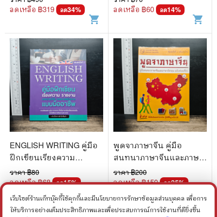
ทรง สุวัตถี
ลดเหลือ ฿
319
ลดเหลือ ฿
60
34
%
14
%
ลด
ลด
shopping_cart
shopping_cart
ENGLISH WRITING คู่มือ
พูดจาภาษาจีน คู่มือ
ฝึกเขียนเรียงความ
สนทนาภาษาจีนและภาษา
รายงาน
อังกฤษ ฉบับท่องเที่ยว
ราคา ฿
80
ราคา ฿
200
ลดเหลือ ฿
68
ลดเหลือ ฿
150
15
%
25
%
ลด
ลด
shopping_cart
shopping_cart
เว็บไซต์ร้านเก็ทบุ๊คกี้ใช้คุกกี้และมีนโยบายการรักษาข้อมูลส่วนบุคคล เพื่อการ
ให้บริการอย่างเต็มประสิทธิภาพและเพื่อประสบการณ์การใช้งานที่ดียิ่งขึ้น