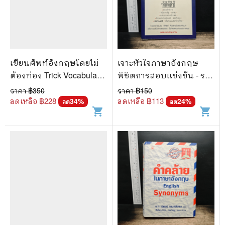
เขียนศัพท์อังกฤษโดยไม่
เจาะหัวใจภาษาอังกฤษ
ต้องท่อง Trick Vocabulary
พิชิตการสอบแข่งขัน - รส
- จารุพงศ์ เพ็งเกลี้ยง
รินทร์ บัญชาทัพ
ราคา ฿
350
ราคา ฿
150
ลดเหลือ ฿
228
ลดเหลือ ฿
113
34
%
24
%
ลด
ลด
shopping_cart
shopping_cart