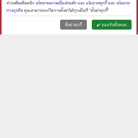
อ่านเพิ่มเติมคลิก
นโยบายความเป็นส่วนตัว
และ
นโยบายคุกกี้
และ
นโยบาย
ทางธุรกิจ
คุณสามารถแก้ไขการตั้งค่าได้ทุกเมื่อที่ "ตั้งค่าคุกกี้"
หน้าแรก
ตะกร้า (
0
)
เมนูลูกค้า
home
shopping_basket
face
ตั้งค่าคุกกี้
✔️ ยอมรับทั้งหมด
สนทนา 4 ภาษา อังกฤษ
เขียนได้ พูดได้ แต่นี้ไป เล่ม
ญี่ปุ่น จีน เกาหลี เพื่อการ
3 เก่งอังกฤษด้วยตนเอง -
ท่องเที่ยว - B Team
วาริน รุ่งจตุรภัทร
ราคา ฿
120
ราคา ฿
100
ลดเหลือ ฿
96
ลดเหลือ ฿
80
20
%
20
%
ลด
ลด
shopping_cart
shopping_cart