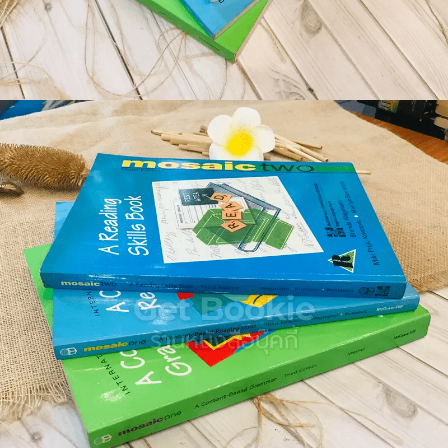
🐲 หนังสือเด็ก
📕 นิตยสาร
🌎 International Books
🎲 Board Game
📅 สินค้าอื่นๆ