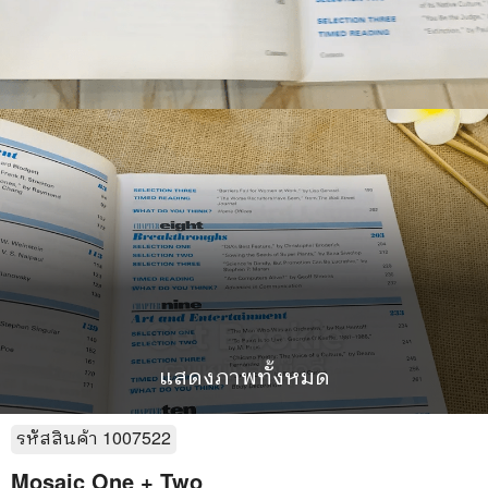
แสดงภาพทั้งหมด
รหัสสินค้า
1007522
Mosaic One + Two