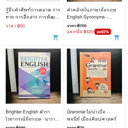
รู้ลึกคำศัพท์การตลาด การ
คำคล้ายในภาษาอังกฤษ
ขาย การสื่อสาร การพัฒนา
English Synonyms -
ธุรกิจ - สุรีรัตน์ ทองอินทร์
ร.ท.นิพนธ์ กาบสลับพล
ราคา ฿
50
ราคา ฿
700
ลดเหลือ ฿
420
40
%
ลด
shopping_cart
shopping_cart
Brighter English ตำรา
Grammar ไม่น่าเบื่อ -
ไวยากรณ์อังกฤษ - นาวา
พจนีย์ เมืองศิลปศาสตร์
อากาศเอก (พิเศษ) บุญ
ราคา ฿
490
ราคา ฿
70