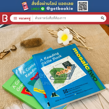
menu
หมวดหมู่
search
หมวดหมู่สินค้า
clear
หนังสือทั้งหมด
stars
สินค้าใช้เฉพาะแต้มเท่านั้น
📚 หนังสือทั่วไป
🦄 วรรณกรรม นิยาย เรื่องสั้น
🎓 การศึกษา
😼 หนังสือการ์ตูน