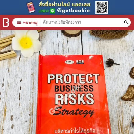
menu
หมวดหมู่
search
หมวดหมู่สินค้า
clear
หนังสือทั้งหมด
stars
สินค้าใช้เฉพาะแต้มเท่านั้น
📚 หนังสือทั่วไป
🦄 วรรณกรรม นิยาย เรื่องสั้น
🎓 การศึกษา
😼 หนังสือการ์ตูน