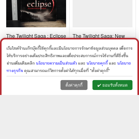
The Twilight Saga : Eclipse
The Twilight Saga: New
เบื้องหลังภาพยนตร์อีคลิป
Moon นวจันทรา
เว็บไซต์ร้านเก็ทบุ๊คกี้ใช้คุกกี้และมีนโยบายการรักษาข้อมูลส่วนบุคคล เพื่อการ
ส์
ภาพยนตร์
ราคา ฿
650
ราคา ฿
650
ให้บริการอย่างเต็มประสิทธิภาพและเพื่อประสบการณ์การใช้งานที่ดียิ่งขึ้น
ลดเหลือ ฿
390
ลดเหลือ ฿
390
40
%
40
%
ลด
ลด
อ่านเพิ่มเติมคลิก
นโยบายความเป็นส่วนตัว
และ
นโยบายคุกกี้
และ
นโยบาย
shopping_cart
shopping_cart
ทางธุรกิจ
คุณสามารถแก้ไขการตั้งค่าได้ทุกเมื่อที่ "ตั้งค่าคุกกี้"
หน้าแรก
ตะกร้า (
0
)
เมนูลูกค้า
home
shopping_basket
face
ตั้งค่าคุกกี้
✔️ ยอมรับทั้งหมด