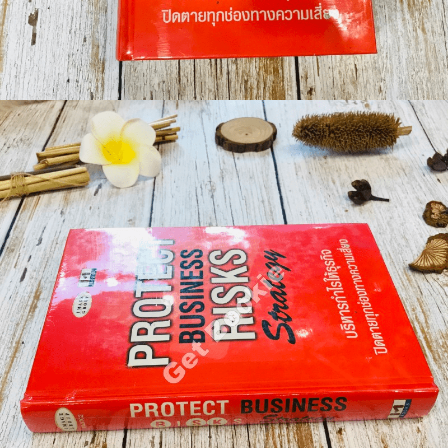
🐲 หนังสือเด็ก
📕 นิตยสาร
🌎 International Books
🎲 Board Game
📅 สินค้าอื่นๆ