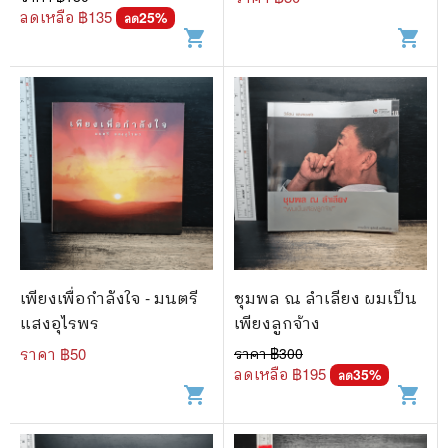
ลดเหลือ ฿
135
25
%
ลด
shopping_cart
shopping_cart
เพียงเพื่อกำลังใจ - มนตรี
ชุมพล ณ ลำเลียง ผมเป็น
แสงอุไรพร
เพียงลูกจ้าง
ราคา ฿
50
ราคา ฿
300
ลดเหลือ ฿
195
35
%
ลด
shopping_cart
shopping_cart