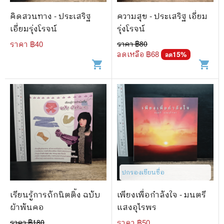
คิดสวนทาง - ประเสริฐ
ความสุข - ประเสริฐ เอี่ยม
เอี่ยมรุ่งโรจน์
รุ่งโรจน์
ราคา ฿
40
ราคา ฿
80
ลดเหลือ ฿
68
15
%
ลด
shopping_cart
shopping_cart
ปกรองเขียนชื่อ
เรียนรู้การถักนิตติ้ง ฉบับ
เพียงเพื่อกำลังใจ - มนตรี
ผ้าพันคอ
แสงอุไรพร
ราคา ฿
180
ราคา ฿
50