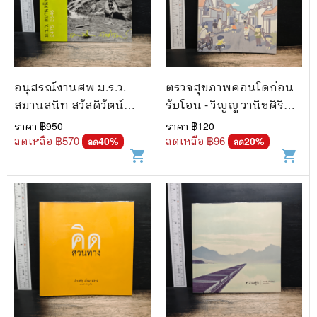
อนุสรณ์งานศพ ม.ร.ว.
ตรวจสุขภาพคอนโดก่อน
สมานสนิท สวัสดิวัตน์
รับโอน - วิญญู วานิชศิริ
2475-2546
โรจน์
ราคา ฿
950
ราคา ฿
120
ลดเหลือ ฿
570
ลดเหลือ ฿
96
40
%
20
%
ลด
ลด
shopping_cart
shopping_cart