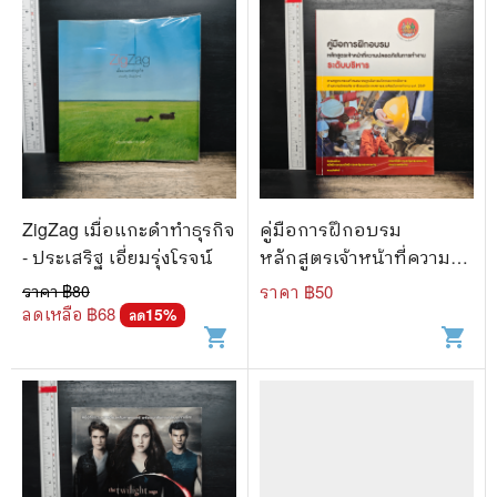
ZigZag เมื่อแกะดำทำธุรกิจ
คู่มือการฝึกอบรม
- ประเสริฐ เอี่ยมรุ่งโรจน์
หลักสูตรเจ้าหน้าที่ความ
ปลอดภัยในการทำงาน
ราคา ฿
80
ราคา ฿
50
ระดับบริหาร
ลดเหลือ ฿
68
15
%
ลด
shopping_cart
shopping_cart