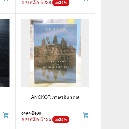
ลดเหลือ ฿
228
34
%
ลด
ANGKOR ภาษาอังกฤษ
ราคา ฿
180
shopping_cart
shopping_cart
ลดเหลือ ฿
135
25
%
ลด