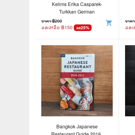
🦄 วรรณกรรม นิยาย เรื่องสั้น
👩 สนพ
Kelims Erika Casparek-
Turkkan German
🐇 เรื่องสั้น
☘️ สนพ.
ราคา ฿
200
ราคา
shopping_cart
🛖 วรรณคดีไทย นิทานพื้นบ้าน
🔵 สนพ
ลดเหลือ ฿
150
ลดเ
25
%
ลด
👩‍🦳 นิยายไทยรุ่นเก่า
🏳️‍🌈 ส
🏵️ บทกวี บทกลอน
🟩 สน
🏞️ นิยายภาพ
☀️ สนพ.
👨‍❤️‍👨 นิยายวาย นิยายยูริ
🟦 สนพ.
✍️ นิยายฟิคชั่น
⭕ สนพ.
🌏 นิยายแปล
🔴 สนพ
🏰 วรรณกรรมเยาวชน
🔲 สนพ
🦄 แฟนตาซี
💜 สนพ
Bangkok Japanese
Restaurant Guide 2016-
🛸 ไซไฟ วิทยาศาสตร์
การ์ตู