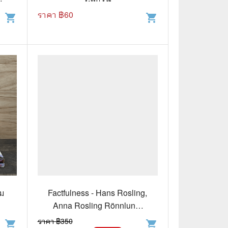
ราคา ฿
60
shopping_cart
shopping_cart
📅 สินค้าอื่นๆ
📒 สมุดบันทึก
🎥 ของสะสมจากหนังและการ์ตูน
📅 ปฏิทินเก่า
อื่นๆ
่ม
Factfulness - Hans Rosling,
Anna Rosling Rönnlund,
Ola Rosling
ราคา ฿
350
shopping_cart
shopping_cart