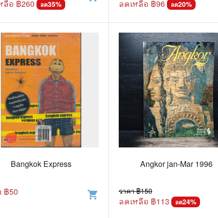
หลือ ฿
260
ลดเหลือ ฿
96
35
%
20
%
ลด
ลด
Bangkok Express
Angkor jan-Mar 1996
า ฿
50
ราคา ฿
150
shopping_cart
ลดเหลือ ฿
113
24
%
ลด