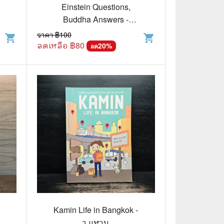
⚽ Sports
Einstein Questions,
Buddha Answers -
Supawan P.Panawong
ราคา ฿
100
shopping_cart
shopping_cart
🎲 Board Game
Green
ลดเหลือ ฿
80
20
%
ลด
2️⃣ Used Board Game บอร์ดเกมมือ
สอง
🎉 Party
🧠 Strategy
🪅 Family
♟️ Abstract
บอร์ดเกมแปลไทย
บอร์ดเกมโดยคนไทย
🎴 Card Sleeves ซองใส่การ์ด
.
Kamin Life in Bangkok -
n
ว.แหวน
Board Game