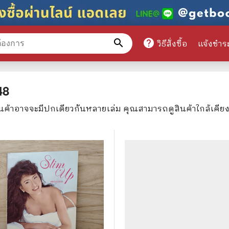
search
help
วิธีสั่งซื้อ
แจ้งชำร
หมวดหมู่สินค้า
48
ินค้าอาจจะมีปกเดียวกันหลายเล่ม คุณสามารถดูสินค้าใกล้เคีย
ศึกษา
📕 นิตยสาร
มาย
📺 เรื่องย่อละครโทรทัศน์
าศาสตร์
นิตยสารดารารุ่นเก่า
แพทย์
แฟนคลับดารา
ู่มือเตรียมสอบราชการ
เรื่องย่อซีรี่ย์ต่างประเทศ
สือเรียน
🌍 ทั่วไปและวาไรตี้