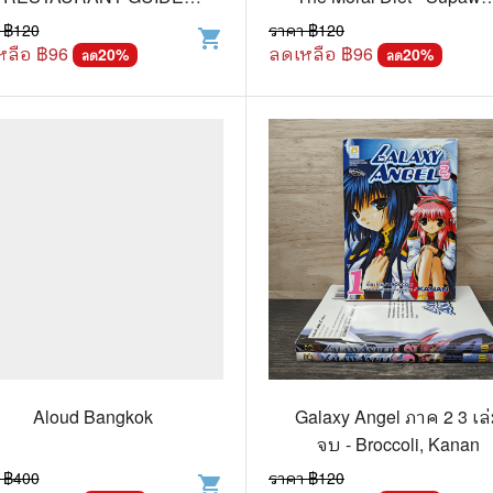
2016-2017
P.Panawong Green
 ฿
120
ราคา ฿
120
shopping_cart
แก๊ก
หลือ ฿
96
ลดเหลือ ฿
96
20
%
20
%
ลด
ลด
การ์ตูนภาษาญี่ปุ่น
BOXSET การ์ตูน
การ์ตูน
สือเด็ก
รู้สำหรับเด็ก
าน
Aloud Bangkok
Galaxy Angel ภาค 2 3 เล
จบ - Broccoli, Kanan
 ฿
400
ราคา ฿
120
shopping_cart