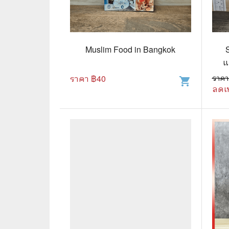
📜 ประวัติศาสตร์
👩‍🏫 
👤 ประวัติบุคคล ประสบการณ์ชีวิต
การศึ
Muslim Food in Bangkok
🌠 โหราศาสตร์ การทำนาย
แ
☸️ ธรรมะ ศาสนา ปรัชญา
😼 หนัง
ราคา ฿
40
ราคา
shopping_cart
ลดเ
🏙️ การเมือง สังคมศาสตร์
📚 การ์
🪦 งานศพ อนุสรณ์ต่างๆ
📗 การ์
🧳 ท่องเที่ยว ประสบการณ์ท่องเที่ยว
👨‍❤️‍👨 
💃 งานอดิเรก อาชีพ
🕰️ การ
สารคดี
❤️ รัก
🌎 สารคดี ความรู้รอบตัว
🎭 ดราม่
💎 เพชร พลอย อัญมณี
💀 ผี 