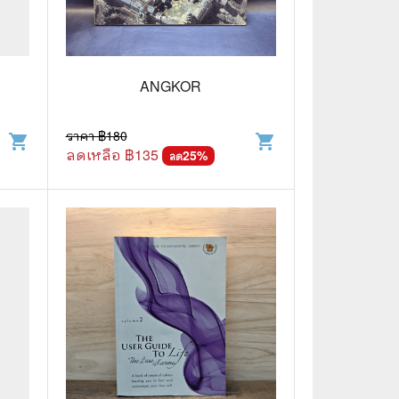
🌠 Astrology
⛪ Religion
ANGKOR
🧏‍♀️ Languages
🪐 Science & Math
ราคา ฿
180
shopping_cart
shopping_cart
ลดเหลือ ฿
135
25
%
ลด
🏋️‍♂️ Health and Well-Being
🤳 Social Science
😊 Self-Enrichment
👔 Business and Economics
🖥️ Computers & Technology
🧑‍🏫 Education & Teaching
🎶 Music & Movie