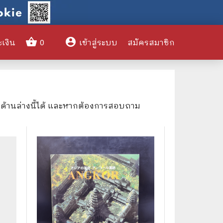
shopping_basket
account_circle
ะเงิน
0
เข้าสู่ระบบ
สมัครสมาชิก
clear
งด้านล่างนี้ได้ และหากต้องการสอบถาม
🌎 International Books
🎨 Art and Design
🤹‍♀️ Humor & Entertainment
🏝️ Survival & Emergency
Preparedness
🦸‍♂️ Comics & Graphic Novels
🏺 Historical & Political