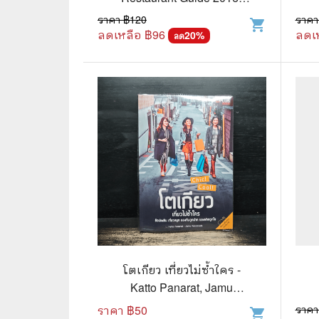
2017
ราคา ฿
120
ราคา
shopping_cart
🌟 นิยายไลท์โนเวล
การ์ตูน
ลดเหลือ ฿
96
ลดเ
20
%
ลด
🏺 อิงประวัติศาสตร์
หนังสือ
🏮 นิยายจีน
กล่อง 
🌞 นิยายแจ่มใส
หนังสือ
❤️ รัก โรแมนติก
❤️‍🔥❤️‍🔥 นิยายรัก ราคาถูกสุด
🐲 หนัง
💀 ผี สยองขวัญ ระทึกขวัญ
🪐 ความ
🎭 ดราม่า ชีวิต
🐲 นิท
🌔 ลึกลับ
โตเกียว เที่ยวไม่ซ้ำใคร -
🔍 สืบสวน สอบสวน
Katto Panarat, Jamu
Kanoklada
ราคา ฿
50
ราคา
⚔️ แอ็คชั่น ต่อสู้
shopping_cart