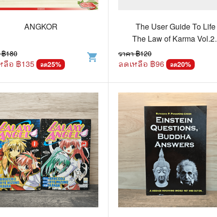
วกับสัตว์
Gossip ดารา
์ตูนดนตรี
👙 เซ็กซี่
ANGKOR
The User Guide To Life
The Law of Karma Vol.2 
์ตูนทำอาหาร
วัยรุ่น
Supawan P.Panawong
 ฿
180
ราคา ฿
120
shopping_cart
Green
หลือ ฿
135
ลดเหลือ ฿
96
สืบสวน สอบสวน
25
%
🥘 อาหาร
20
%
ลด
ลด
⚔️ ต่อสู้ แอ๊คชั่น
💄 สุขภาพและความงาม
ตูนกีฬา
🏠 แต่งบ้าน
ก
🧳 ท่องเที่ยว
ตาซี
คู่มือเฉลยเกม
ญภัย ท่องเที่ยว
เกษตรและธรรมชาติ
แม่และเด็ก
ตูนผีไทย
ภาษาศาสตร์