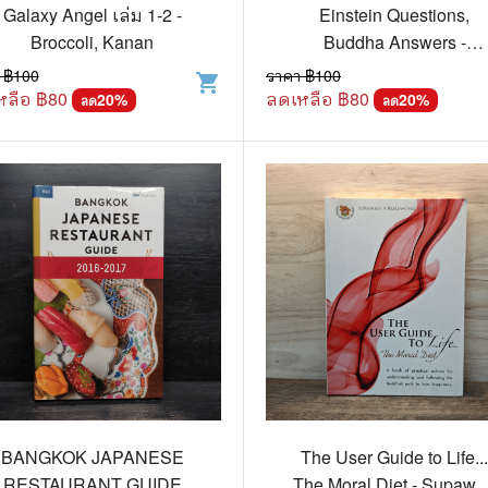
.ยอดธิดา
ไอทีและเทคโนโลยี
Galaxy Angel เล่ม 1-2 -
Einstein Questions,
Broccoli, Kanan
Buddha Answers -
รักพิมพ์ Luckpim
นิตยสารเก่าราคาถูก
Supawan P.Panawong
 ฿
100
ราคา ฿
100
shopping_cart
.Phoenix Next
นางงามและการประกวด
Green
หลือ ฿
80
ลดเหลือ ฿
80
20
%
20
%
ลด
ลด
นพ.หมึกจีน
พ.บงกช
วิบูลย์กิจ
เนชั่น
สยามอินเตอร์
.บูรพัฒน์
.Zenshu
.Bly
BANGKOK JAPANESE
The User Guide to Life..
RESTAURANT GUIDE
The Moral Diet - Supawa
นรายเดือน รายสัปดาห์