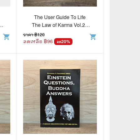
🧒 Children's Books
👪 Family and Relationships
The User Guide To Life
-
The Law of Karma Vol.2 -
🐕‍🦺 Animals
Supawan P.Panawong
ราคา ฿
120
shopping_cart
shopping_cart
Green
ลดเหลือ ฿
96
🏛️ Politics & Government
20
%
ลด
⚙️ Engineering & Transportation
⚖️ Law
👤 Biography
🍸 Food and Drink
💃 Hobbies and Collectibles
🖋️ Literature and Fiction
🧳 Travel Literature