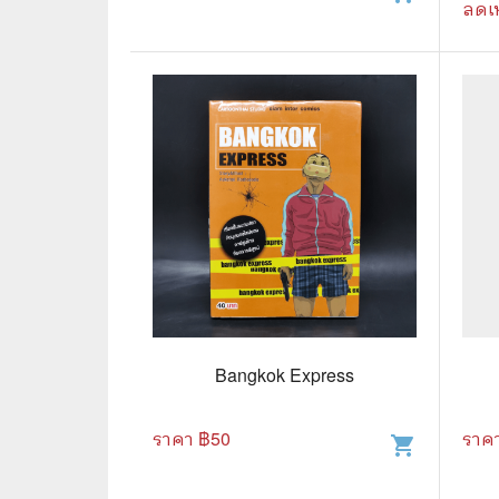
ลดเ
⛺ ผจญภัย
😀 ตลก สนุกสนาน
นิยาย วรรณกรรม
Bangkok Express
ราคา ฿
50
ราค
shopping_cart