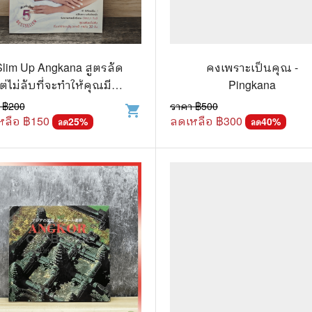
แนะแนวการศึกษา
🤡 เรื่องสั้น ขำขัน
กษาและการสอน
🎨 ศิลปะและการออกแบบ
Slim Up Angkana สูตรลัด
คงเพราะเป็นคุณ -
🎸 ดนตรี
ต่ไม่ลับที่จะทําให้คุณมีรูป
Pingkana
สือการ์ตูน
🩱 แฟชั่น
ร่างดี ภายใน 30 วัน
 ฿
200
ราคา ฿
500
shopping_cart
หลือ ฿
150
ลดเหลือ ฿
300
25
%
40
%
ลด
ลด
ตูนชุด
🔭 วิทยาศาสตร์
ตูนเล่มเดียวจบ
🕰️ ประวัติศาสตร์
การ์ตูนวาย การ์ตูนยูริ
⛪ ศาสนา
์ตูนยุคเก่า
🏙️ การเมือง
 โรแมนติก
⚽ กีฬา
า ชีวิต เรื่องจริง
🎞️ ภาพยนตร์
สยองขวัญ ระทึกขวัญ
โมเดล