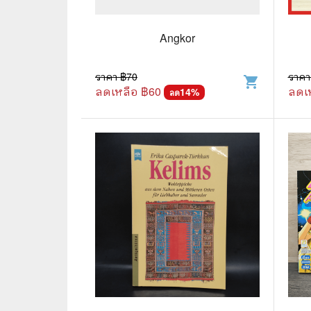
🛸 วิทยาศาสตร์ คณิตศาสตร์
🐾 เกี่ย
🌾 พืช สัตว์
🎻 การ
Angkor
🥘 อาหาร สุขภาพ ความงาม
🍳 การ
ราคา ฿
70
ราคา
shopping_cart
ลดเหลือ ฿
60
ลดเ
👪 ครอบครัว การเลี้ยงลูก
14
%
🕵️‍♀️ 
ลด
🏡 บ้านและสวน
🎸 ดนตรี ภาพยนตร์
⚽ การ์
⚽ กีฬา เกม
😀 ตล
👸 นางงาม
🔮 แฟน
🖥️ คอมพิวเตอร์ เทคโนโลยี
🧗‍♂️ ผจ
หนังสือทั่วไป พ็อกเก็ตบุ๊ค
👽 ไซไฟ
☠️ การ์