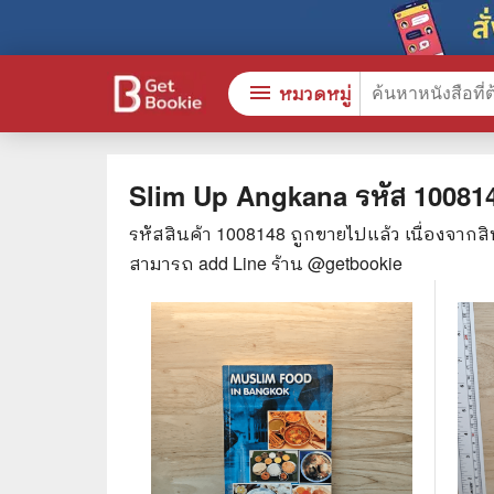
menu
หมวดหมู่
Slim Up Angkana
รหัส
10081
รหัสสินค้า
1008148
ถูกขายไปแล้ว เนื่องจากส
หนังสือทั้งหมด
🎓 การ
สามารถ add Line ร้าน @getbookie
stars
สินค้าใช้เฉพาะแต้มเท่านั้น
⚖️ กฎห
💬 ภาษ
📚 หนังสือทั่วไป
💉 การ
😁 จิตวิทยา พัฒนาตนเอง
👮‍♀️ ค
👔 ธุรกิจ เศรษฐศาสตร์
🏫 หนัง