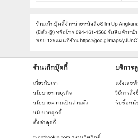
ร้านเก็ทบุ๊คกี้จำหน่ายหนังสือ
Slim Up Angkan
(มีตัว @) หรือโทร 094-161-4566 รับสินค้าหน้
ซอย 125
แผนที่ร้าน https://goo.gl/maps/yJ
ร้านเก็ทบุ๊คกี้
บริการล
เกี่ยวกับเรา
แจ้งเลขพั
นโยบายทางธุรกิจ
วิธีการสั่งซ
นโยบายความเป็นส่วนตัว
รับซื้อหน
นโยบายคุกกี้
ตั้งค่าคุกกี้
© getbookie.com สงวนลิขสิทธิ์