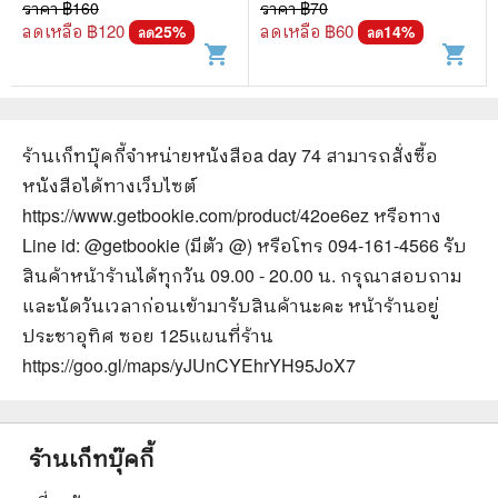
ราคา ฿
160
ราคา ฿
70
ลดเหลือ ฿
120
ลดเหลือ ฿
60
25
%
14
%
ลด
ลด
shopping_cart
shopping_cart
ร้านเก็ทบุ๊คกี้จำหน่ายหนังสือ
a day 74
สามารถสั่งซื้อ
หนังสือได้ทางเว็บไซต์
https://www.getbookie.com/product/42oe6ez
หรือทาง
Line id: @getbookie (มีตัว @) หรือโทร 094-161-4566 รับ
สินค้าหน้าร้านได้ทุกวัน 09.00 - 20.00 น. กรุณาสอบถาม
และนัดวันเวลาก่อนเข้ามารับสินค้านะคะ หน้าร้านอยู่
ประชาอุทิศ ซอย 125
แผนที่ร้าน
https://goo.gl/maps/yJUnCYEhrYH95JoX7
ร้านเก็ทบุ๊คกี้