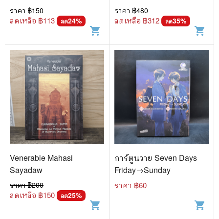
ราคา ฿
150
ราคา ฿
480
ลดเหลือ ฿
113
ลดเหลือ ฿
312
24
%
35
%
ลด
ลด
shopping_cart
shopping_cart
Venerable Mahasi
การ์ตูนวาย Seven Days
Sayadaw
Friday→Sunday
ราคา ฿
200
ราคา ฿
60
ลดเหลือ ฿
150
25
%
ลด
shopping_cart
shopping_cart