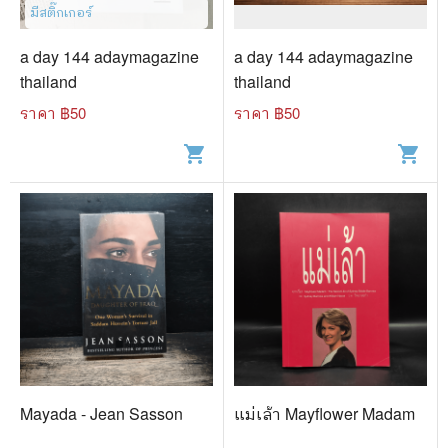
🐲 หนังสือเด็ก
มีสติ๊กเกอร์
📕 นิตยสาร
a day 144 adaymagazine
a day 144 adaymagazine
🌎 International Books
thailand
thailand
ราคา ฿
50
ราคา ฿
50
🎲 Board Game
shopping_cart
shopping_cart
📅 สินค้าอื่นๆ
Mayada - Jean Sasson
แม่เล้า Mayflower Madam