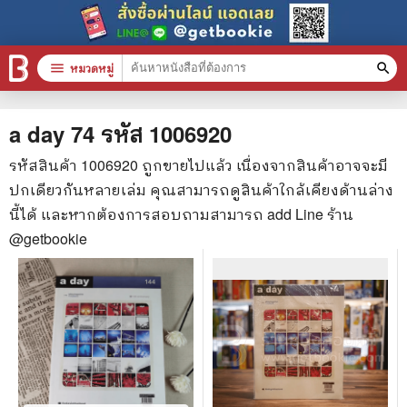
menu
หมวดหมู่
search
หมวดหมู่สินค้า
clear
a day 74
รหัส
1006920
รหัสสินค้า
1006920
ถูกขายไปแล้ว เนื่องจากสินค้าอาจจะมี
ปกเดียวกันหลายเล่ม คุณสามารถดูสินค้าใกล้เคียงด้านล่าง
หนังสือทั้งหมด
นี้ได้ และหากต้องการสอบถามสามารถ add Line ร้าน
stars
สินค้าใช้เฉพาะแต้มเท่านั้น
@getbookie
📚 หนังสือทั่วไป
🦄 วรรณกรรม นิยาย เรื่องสั้น
🎓 การศึกษา
😼 หนังสือการ์ตูน