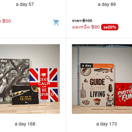
.ยอดธิดา
ไอทีและเทคโนโลยี
a day 57
a day 89
รักพิมพ์ Luckpim
นิตยสารเก่าราคาถูก
า ฿
50
ราคา ฿
100
shopping_cart
.Phoenix Next
นางงามและการประกวด
ลดเหลือ ฿
80
20
%
ลด
นพ.หมึกจีน
พ.บงกช
วิบูลย์กิจ
เนชั่น
สยามอินเตอร์
.บูรพัฒน์
.Zenshu
.Bly
a day 168
a day 173
นรายเดือน รายสัปดาห์