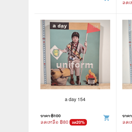
ลดเ
⛺ ผจญภัย
😀 ตลก สนุกสนาน
นิยาย วรรณกรรม
a day 154
ราคา ฿
100
ราคา
shopping_cart
ลดเหลือ ฿
80
ลดเ
20
%
ลด