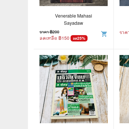
🛸 วิทยาศาสตร์ คณิตศาสตร์
🐾 เกี่ย
🌾 พืช สัตว์
🎻 การ
Venerable Mahasi
Sayadaw
🥘 อาหาร สุขภาพ ความงาม
🍳 การ
ราคา ฿
200
ราค
shopping_cart
ลดเหลือ ฿
150
👪 ครอบครัว การเลี้ยงลูก
25
%
🕵️‍♀️ 
ลด
🏡 บ้านและสวน
🎸 ดนตรี ภาพยนตร์
⚽ การ์
⚽ กีฬา เกม
😀 ตล
👸 นางงาม
🔮 แฟน
🖥️ คอมพิวเตอร์ เทคโนโลยี
🧗‍♂️ ผจ
หนังสือทั่วไป พ็อกเก็ตบุ๊ค
👽 ไซไฟ
☠️ การ์