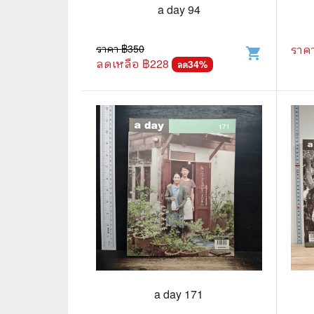
🦄 วรรณกรรม นิยาย เรื่องสั้น
👩 สนพ
a day 94
🐇 เรื่องสั้น
☘️ สนพ.
ราคา ฿
350
ราค
shopping_cart
🛖 วรรณคดีไทย นิทานพื้นบ้าน
🔵 สนพ
ลดเหลือ ฿
228
34
%
ลด
👩‍🦳 นิยายไทยรุ่นเก่า
🏳️‍🌈 ส
🏵️ บทกวี บทกลอน
🟩 สน
🏞️ นิยายภาพ
☀️ สนพ.
👨‍❤️‍👨 นิยายวาย นิยายยูริ
🟦 สนพ.
✍️ นิยายฟิคชั่น
⭕ สนพ.
🌏 นิยายแปล
🔴 สนพ
🏰 วรรณกรรมเยาวชน
🔲 สนพ
🦄 แฟนตาซี
💜 สนพ
a day 171
🛸 ไซไฟ วิทยาศาสตร์
การ์ตู