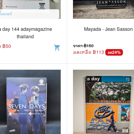
แนะแนวการศึกษา
🤡 เรื่องสั้น ขำขัน
ิ๊กเกอร์
กษาและการสอน
🎨 ศิลปะและการออกแบบ
a day 144 adaymagazine
Mayada - Jean Sasson
🎸 ดนตรี
thailand
สือการ์ตูน
🩱 แฟชั่น
า ฿
50
ราคา ฿
150
shopping_cart
ลดเหลือ ฿
113
24
%
ลด
ตูนชุด
🔭 วิทยาศาสตร์
ตูนเล่มเดียวจบ
🕰️ ประวัติศาสตร์
การ์ตูนวาย การ์ตูนยูริ
⛪ ศาสนา
์ตูนยุคเก่า
🏙️ การเมือง
 โรแมนติก
⚽ กีฬา
า ชีวิต เรื่องจริง
🎞️ ภาพยนตร์
สยองขวัญ ระทึกขวัญ
โมเดล