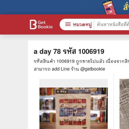
menu
หมวดหมู่
a day 78
รหัส
1006919
รหัสสินค้า
1006919
ถูกขายไปแล้ว เนื่องจากส
หนังสือทั้งหมด
🎓 การ
สามารถ add Line ร้าน @getbookie
stars
สินค้าใช้เฉพาะแต้มเท่านั้น
⚖️ กฎห
💬 ภาษ
📚 หนังสือทั่วไป
💉 การ
😁 จิตวิทยา พัฒนาตนเอง
👮‍♀️ ค
👔 ธุรกิจ เศรษฐศาสตร์
🏫 หนัง