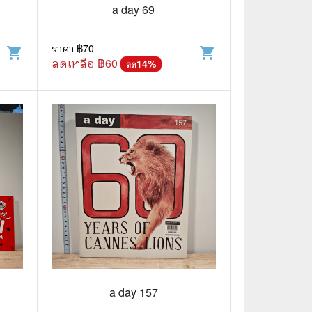
⚽ Sports
a day 69
ราคา ฿
70
shopping_cart
shopping_cart
🎲 Board Game
ลดเหลือ ฿
60
14
%
ลด
2️⃣ Used Board Game บอร์ดเกมมือ
สอง
🎉 Party
🧠 Strategy
🪅 Family
♟️ Abstract
บอร์ดเกมแปลไทย
บอร์ดเกมโดยคนไทย
🎴 Card Sleeves ซองใส่การ์ด
a day 157
Board Game