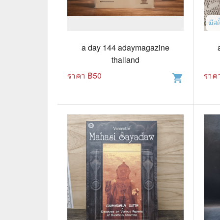
📜 ประวัติศาสตร์
👩‍🏫 
มีสต
👤 ประวัติบุคคล ประสบการณ์ชีวิต
การศึ
a day 144 adaymagazine
🌠 โหราศาสตร์ การทำนาย
thailand
☸️ ธรรมะ ศาสนา ปรัชญา
😼 หนัง
ราคา ฿
50
ราค
shopping_cart
🏙️ การเมือง สังคมศาสตร์
📚 การ์
🪦 งานศพ อนุสรณ์ต่างๆ
📗 การ์
🧳 ท่องเที่ยว ประสบการณ์ท่องเที่ยว
👨‍❤️‍👨 
💃 งานอดิเรก อาชีพ
🕰️ การ
สารคดี
❤️ รัก
🌎 สารคดี ความรู้รอบตัว
🎭 ดราม่
💎 เพชร พลอย อัญมณี
💀 ผี 