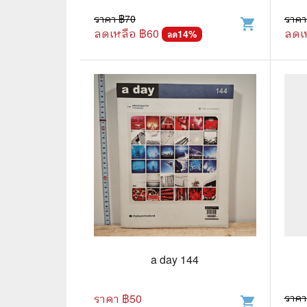
ราคา ฿
70
ราคา
shopping_cart
🌟 นิยายไลท์โนเวล
การ์ตูน
ลดเหลือ ฿
60
ลดเ
14
%
ลด
🏺 อิงประวัติศาสตร์
หนังสือ
🏮 นิยายจีน
กล่อง 
🌞 นิยายแจ่มใส
หนังสือ
❤️ รัก โรแมนติก
❤️‍🔥❤️‍🔥 นิยายรัก ราคาถูกสุด
🐲 หนัง
💀 ผี สยองขวัญ ระทึกขวัญ
🪐 ความ
🎭 ดราม่า ชีวิต
🐲 นิท
🌔 ลึกลับ
a day 144
🔍 สืบสวน สอบสวน
ราคา ฿
50
ราคา
⚔️ แอ็คชั่น ต่อสู้
shopping_cart