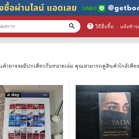
search
help
วิธีสั่งซื้อ
แจ้งชำร
หมวดหมู่สินค้า
ินค้าอาจจะมีปกเดียวกันหลายเล่ม คุณสามารถดูสินค้าใกล้เคีย
ศึกษา
📕 นิตยสาร
มาย
📺 เรื่องย่อละครโทรทัศน์
าศาสตร์
นิตยสารดารารุ่นเก่า
แพทย์
แฟนคลับดารา
ู่มือเตรียมสอบราชการ
เรื่องย่อซีรี่ย์ต่างประเทศ
สือเรียน
🌍 ทั่วไปและวาไรตี้