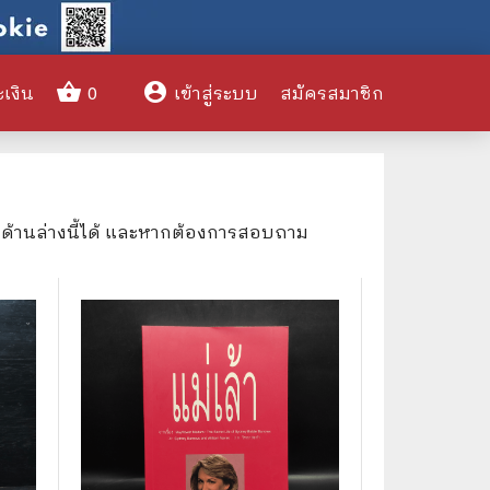
shopping_basket
account_circle
ะเงิน
0
เข้าสู่ระบบ
สมัครสมาชิก
clear
งด้านล่างนี้ได้ และหากต้องการสอบถาม
🌎 International Books
🎨 Art and Design
🤹‍♀️ Humor & Entertainment
🏝️ Survival & Emergency
Preparedness
🦸‍♂️ Comics & Graphic Novels
🏺 Historical & Political