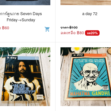
วกับสัตว์
Gossip ดารา
์ตูนดนตรี
👙 เซ็กซี่
การ์ตูนวาย Seven Days
a day 72
Friday→Sunday
์ตูนทำอาหาร
วัยรุ่น
า ฿
60
ราคา ฿
100
shopping_cart
ลดเหลือ ฿
80
สืบสวน สอบสวน
🥘 อาหาร
20
%
ลด
⚔️ ต่อสู้ แอ๊คชั่น
💄 สุขภาพและความงาม
ตูนกีฬา
🏠 แต่งบ้าน
ก
🧳 ท่องเที่ยว
ตาซี
คู่มือเฉลยเกม
ญภัย ท่องเที่ยว
เกษตรและธรรมชาติ
แม่และเด็ก
ตูนผีไทย
ภาษาศาสตร์