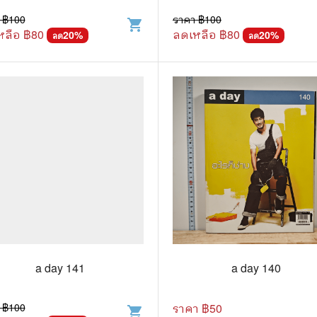
 ฿
100
ราคา ฿
100
shopping_cart
แก๊ก
หลือ ฿
80
ลดเหลือ ฿
80
20
%
20
%
ลด
ลด
การ์ตูนภาษาญี่ปุ่น
BOXSET การ์ตูน
การ์ตูน
สือเด็ก
รู้สำหรับเด็ก
าน
a day 141
a day 140
 ฿
100
ราคา ฿
50
shopping_cart