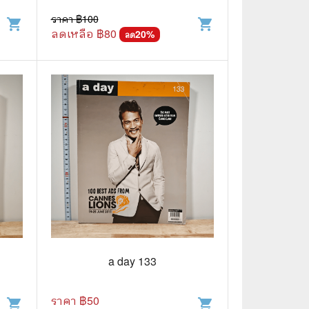
ราคา ฿
100
shopping_cart
shopping_cart
ลดเหลือ ฿
80
20
%
ลด
📅 สินค้าอื่นๆ
📒 สมุดบันทึก
🎥 ของสะสมจากหนังและการ์ตูน
📅 ปฏิทินเก่า
อื่นๆ
a day 133
ราคา ฿
50
shopping_cart
shopping_cart