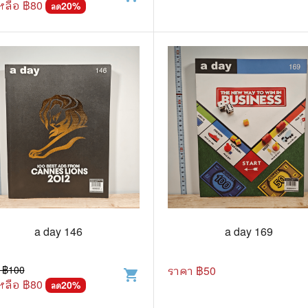
หลือ ฿
80
20
%
ลด
a day 146
a day 169
 ฿
100
ราคา ฿
50
shopping_cart
หลือ ฿
80
20
%
ลด