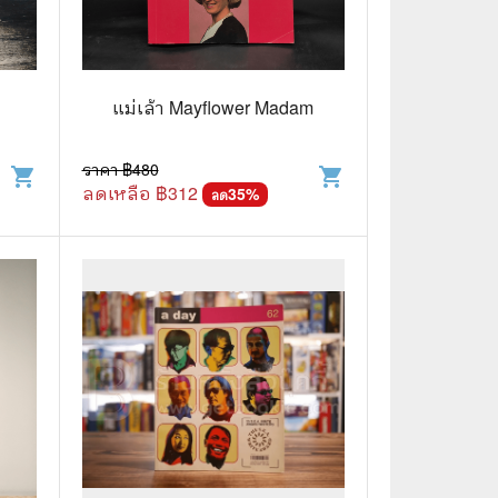
🌠 Astrology
⛪ Religion
แม่เล้า Mayflower Madam
🧏‍♀️ Languages
🪐 Science & Math
ราคา ฿
480
shopping_cart
shopping_cart
ลดเหลือ ฿
312
35
%
ลด
🏋️‍♂️ Health and Well-Being
🤳 Social Science
😊 Self-Enrichment
👔 Business and Economics
🖥️ Computers & Technology
🧑‍🏫 Education & Teaching
🎶 Music & Movie