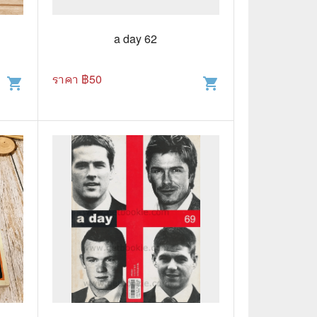
🧒 Children's Books
👪 Family and Relationships
a day 62
🐕‍🦺 Animals
ราคา ฿
50
shopping_cart
shopping_cart
🏛️ Politics & Government
⚙️ Engineering & Transportation
⚖️ Law
👤 Biography
🍸 Food and Drink
💃 Hobbies and Collectibles
🖋️ Literature and Fiction
🧳 Travel Literature