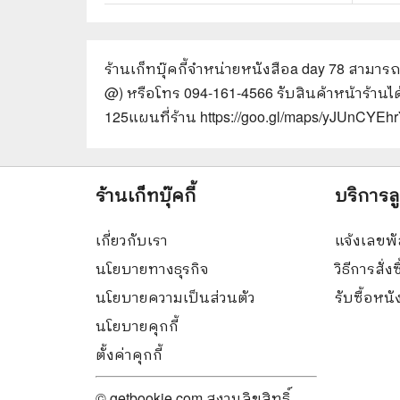
ร้านเก็ทบุ๊คกี้จำหน่ายหนังสือ
a day 78
สามารถส
@) หรือโทร 094-161-4566 รับสินค้าหน้าร้านไ
125
แผนที่ร้าน https://goo.gl/maps/yJUnCYE
ร้านเก็ทบุ๊คกี้
บริการล
เกี่ยวกับเรา
แจ้งเลขพั
นโยบายทางธุรกิจ
วิธีการสั่งซ
นโยบายความเป็นส่วนตัว
รับซื้อหน
นโยบายคุกกี้
ตั้งค่าคุกกี้
© getbookie.com สงวนลิขสิทธิ์