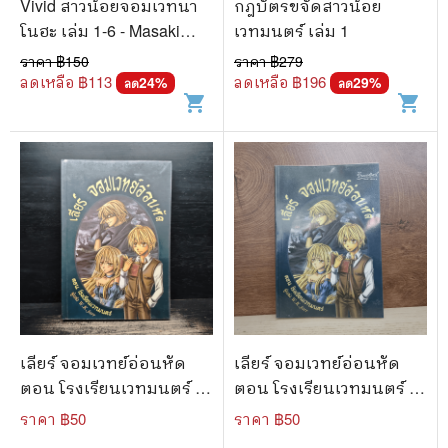
Vivid สาวน้อยจอมเวทนา
กฎบัตรขจัดสาวน้อย
โนฮะ เล่ม 1-6 - Masaki
เวทมนตร์ เล่ม 1
Tsuzuki
ราคา ฿
150
ราคา ฿
279
ลดเหลือ ฿
113
ลดเหลือ ฿
196
24
%
29
%
ลด
ลด
shopping_cart
shopping_cart
เลียร์ จอมเวทย์อ่อนหัด
เลียร์ จอมเวทย์อ่อนหัด
ตอน โรงเรียนเวทมนตร์ -
ตอน โรงเรียนเวทมนตร์ -
W.K.jarr
W.K.jarr
ราคา ฿
50
ราคา ฿
50