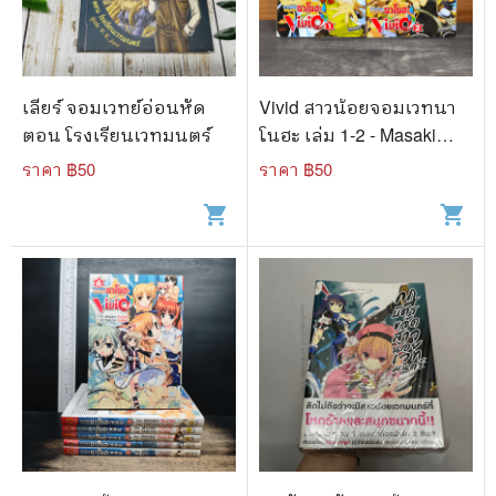
🐲 หนังสือเด็ก
📕 นิตยสาร
🌎 International Books
เลียร์ จอมเวทย์อ่อนหัด
Vivid สาวน้อยจอมเวทนา
🎲 Board Game
ตอน โรงเรียนเวทมนตร์
โนฮะ เล่ม 1-2 - Masaki
Tsuzuki
ราคา ฿
50
ราคา ฿
50
📅 สินค้าอื่นๆ
shopping_cart
shopping_cart