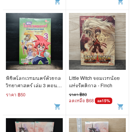
shopping_cart
shopping_cart
พิชิตโลกเวทมนตร์ด้วยกล
Little Witch จอมเวทน้อย
วิทยาศาสตร์ เล่ม 3 ตอน
แห่งรัตติกาล - Finch
อวสาน โลกเวทมนตร์
ราคา ฿
50
ราคา ฿
80
ลดเหลือ ฿
68
15
%
ลด
shopping_cart
shopping_cart