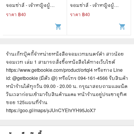
จอมซ่าส์ - เจ้าหญิงผู้
จอมซ่าส์ - เจ้าหญิงผู้
เลอโฉม
เลอโฉม
ราคา ฿
40
ราคา ฿
40
shopping_cart
shopping_cart
ร้านเก็ทบุ๊คกี้จำหน่ายหนังสือ
จอมเวทมนตร์ดำ สาวน้อย
จอมเวท เล่ม 1
สามารถสั่งซื้อหนังสือได้ทางเว็บไซต์
https://www.getbookie.com/product/ortql4
หรือทาง Line
id: @getbookie (มีตัว @) หรือโทร 094-161-4566 รับสินค้า
หน้าร้านได้ทุกวัน 09.00 - 20.00 น. กรุณาสอบถามและนัด
วันเวลาก่อนเข้ามารับสินค้านะคะ หน้าร้านอยู่ประชาอุทิศ
ซอย 125
แผนที่ร้าน
https://goo.gl/maps/yJUnCYEhrYH95JoX7