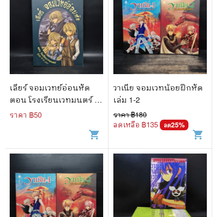
เลียร์ จอมเวทย์อ่อนหัด
วาเนีย จอมเวทน้อยฝึกหัด
ตอน โรงเรียนเวทมนตร์ -
เล่ม 1-2
W.K.jarr
ราคา ฿
50
ราคา ฿
180
ลดเหลือ ฿
135
25
%
ลด
shopping_cart
shopping_cart