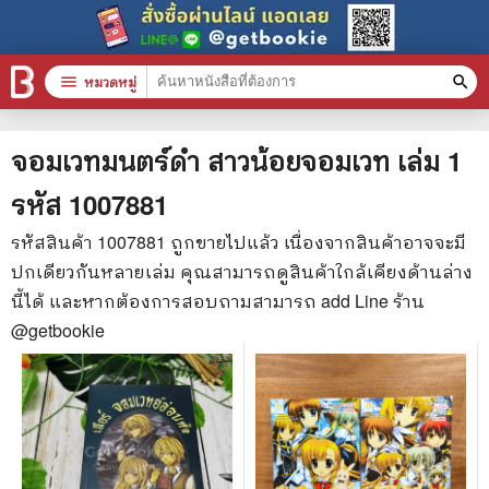
menu
หมวดหมู่
search
หมวดหมู่สินค้า
clear
จอมเวทมนตร์ดำ สาวน้อยจอมเวท เล่ม 1
รหัส
1007881
หนังสือทั้งหมด
รหัสสินค้า
1007881
ถูกขายไปแล้ว เนื่องจากสินค้าอาจจะมี
ปกเดียวกันหลายเล่ม คุณสามารถดูสินค้าใกล้เคียงด้านล่าง
stars
สินค้าใช้เฉพาะแต้มเท่านั้น
นี้ได้ และหากต้องการสอบถามสามารถ add Line ร้าน
📚 หนังสือทั่วไป
@getbookie
🦄 วรรณกรรม นิยาย เรื่องสั้น
🎓 การศึกษา
😼 หนังสือการ์ตูน