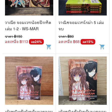
วาเนีย จอมเวทน้อยฝึกหัด
วาณิชจอมเวทโรม่า 5 เล่ม
เล่ม 1-2 - WS-MAR
จบ
ราคา ฿
150
ราคา ฿
80
ลดเหลือ ฿
113
ลดเหลือ ฿
68
24
%
15
%
ลด
ลด
shopping_cart
shopping_cart
เจ้าหญิงตัวร้ายกับนายจอม
เจ้าหญิงตัวร้ายกับนายจอม