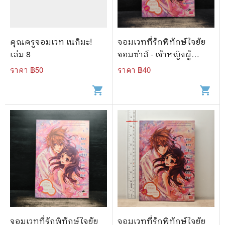
คุณครูจอมเวท เนกิมะ!
จอมเวทที่รักพิทักษ์ใจยัย
เล่ม 8
จอมซ่าส์ - เจ้าหญิงผู้
เลอโฉม
ราคา ฿
50
ราคา ฿
40
shopping_cart
shopping_cart
จอมเวทที่รักพิทักษ์ใจยัย
จอมเวทที่รักพิทักษ์ใจยัย