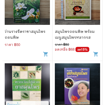
ว่านรางจืดราชาสมุนไพร
สมุนไพรถอนพิษ พร้อม
ถอนพิษ
เมนูสมุนไพรหลากรส
ราคา ฿
50
ราคา ฿
80
ลดเหลือ ฿
68
15
%
ลด
shopping_cart
shopping_cart
มีคราบน้ำ​