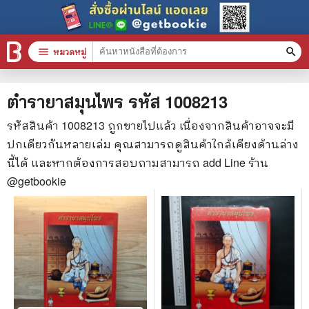
menu
หมวดหมู่
search
หมวดหมู่สินค้า
clear
ตำรายาสมุนไพร
รหัส
1008213
รหัสสินค้า
1008213
ถูกขายไปแล้ว เนื่องจากสินค้าอาจจะมี
ปกเดียวกันหลายเล่ม คุณสามารถดูสินค้าใกล้เคียงด้านล่าง
หนังสือทั้งหมด
นี้ได้ และหากต้องการสอบถามสามารถ add Line ร้าน
stars
สินค้าใช้เฉพาะแต้มเท่านั้น
@getbookie
📚 หนังสือทั่วไป
🦄 วรรณกรรม นิยาย เรื่องสั้น
🎓 การศึกษา
😼 หนังสือการ์ตูน