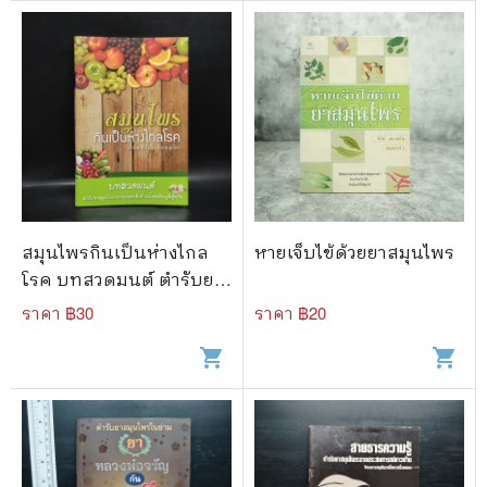
สมุนไพรกินเป็นห่างไกล
หายเจ็บไข้ด้วยยาสมุนไพร
โรค บทสวดมนต์ ตำรับยา
สมุนไพรจากธรรมชาติ
ราคา ฿
30
ราคา ฿
20
shopping_cart
shopping_cart