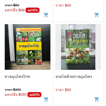
จำเรียง
ราคา ฿
80
ราคา ฿
60
ลดเหลือ ฿
68
15
%
ลด
shopping_cart
shopping_cart
ยาสมุนไพรไทย
สวยใสด้วยยาสมุนไพร
ราคา ฿
450
ราคา ฿
60
ลดเหลือ ฿
293
34
%
ลด
shopping_cart
shopping_cart