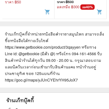
ราคา ฿
50
ราคา ฿
500
ลดเหลือ ฿
300
40
%
ลด
shopping_cart
shopping_cart
ร้านเก็ทบุ๊คกี้จำหน่ายหนังสือ
ตำรายาสมุนไพร
สามารถสั่ง
ซื้อหนังสือได้ทางเว็บไซต์
https://www.getbookie.com/product/3qayyen
หรือทาง
Line id: @getbookie (มีตัว @) หรือโทร 094-161-4566 รับ
สินค้าหน้าร้านได้ทุกวัน 09.00 - 20.00 น. กรุณาสอบถาม
และนัดวันเวลาก่อนเข้ามารับสินค้านะคะ หน้าร้านอยู่
ประชาอุทิศ ซอย 125
แผนที่ร้าน
https://goo.gl/maps/yJUnCYEhrYH95JoX7
ร้านเก็ทบุ๊คกี้