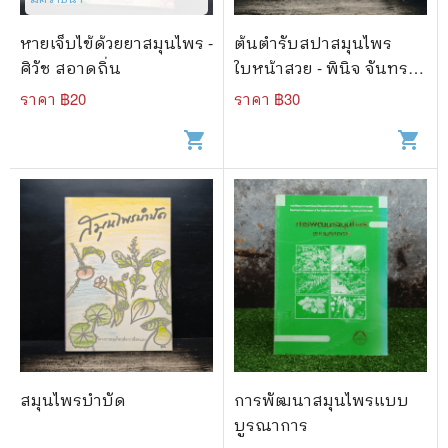
หายเจ็บไข้ด้วยยาสมุนไพร -
ต้นตำรับสปาสมุนไพร
ศิวัช สอาดถิ่น
ใบหน้าสวย - พินิจ จันทร
และคณะ
ราคา ฿
20
ราคา ฿
30
shopping_cart
shopping_cart
สมุนไพรบำบัด
การพัฒนาสมุนไพรแบบ
บูรณาการ