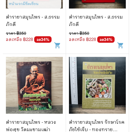
🐲 หนังสือเด็ก
หน้าแรกมีขีดเขียน
📕 นิตยสาร
ตำรายาสมุนไพร - ส.ธรรม
ตำรายาสมุนไพร - ส.ธรรม
🌎 International Books
ภักดี
ภักดี
ราคา ฿
350
ราคา ฿
350
🎲 Board Game
ลดเหลือ ฿
228
ลดเหลือ ฿
228
34
%
34
%
ลด
ลด
shopping_cart
shopping_cart
📅 สินค้าอื่นๆ
ตำรายาสมุนไพร - หลวง
ตำรายาสมุนไพร รักษาโรค
พ่อศุข วัดมะขามเฒ่า
ภัยไข้เจ็บ - ทองทราย