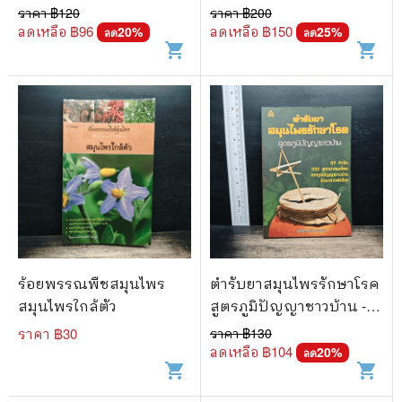
ราคา ฿
120
ราคา ฿
200
ลดเหลือ ฿
96
ลดเหลือ ฿
150
20
%
25
%
ลด
ลด
shopping_cart
shopping_cart
ร้อยพรรณพืชสมุนไพร
ตำรับยาสมุนไพรรักษาโรค
สมุนไพรใกล้ตัว
สูตรภูมิปัญญาชาวบ้าน -
สุภัคภิรมย์
ราคา ฿
30
ราคา ฿
130
ลดเหลือ ฿
104
20
%
ลด
shopping_cart
shopping_cart