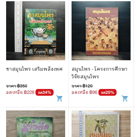
ชาสมุนไพร เสริมพลังเพศ
สมุนไพร - โครงการศึกษา
วิจัยสมุนไพร
ราคา ฿
350
ราคา ฿
120
ลดเหลือ ฿
228
ลดเหลือ ฿
96
34
%
20
%
ลด
ลด
shopping_cart
shopping_cart