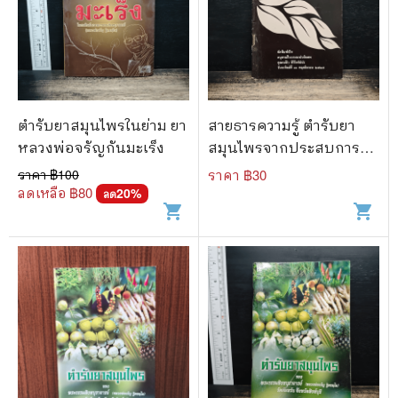
ตำรับยาสมุนไพรในย่าม ยา
สายธารความรู้ ตำรับยา
หลวงพ่อจรัญกันมะเร็ง
สมุนไพรจากประสบการณ์
ชาวบ้าน
ราคา ฿
100
ราคา ฿
30
ลดเหลือ ฿
80
20
%
ลด
shopping_cart
shopping_cart