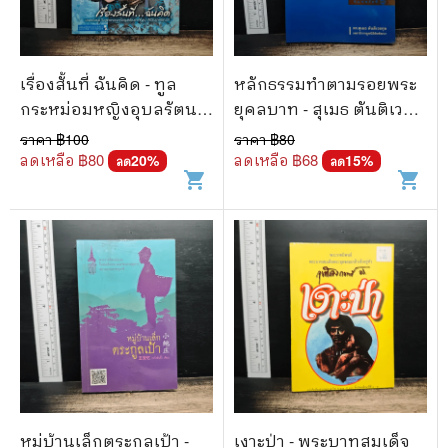
เรื่องสั้นที่ ฉันคิด - ทูล
หลักธรรมทำตามรอยพระ
กระหม่อมหญิงอุบลรัตน
ยุคลบาท - สุเมธ ตันติเวช
ราชกัญญา สิริวัฒนา
กุล
ราคา ฿
100
ราคา ฿
80
พรรณวดี
ลดเหลือ ฿
80
ลดเหลือ ฿
68
20
%
15
%
ลด
ลด
shopping_cart
shopping_cart
หมู่บ้านเล็กตระกูลเป้า -
เงาะป่า - พระบาทสมเด็จ