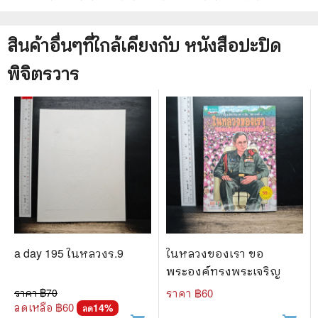
สินค้าอื่นๆที่ใกล้เคียงกับ
หนังสือ
ปะปิด
พิจิตรวาร
a day 195 ในหลวงร.9
ในหลวงของเรา ขอ
พระองค์ทรงพระเจริญ
ราคา ฿
70
ราคา ฿
60
ลดเหลือ ฿
60
14
%
ลด