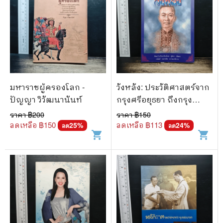
มหาราชผู้ครองโลก -
วังหลัง: ประวัติศาสตร์จาก
ปัญญา วิวัฒนานันท์
กรุงศรีอยุธยา ถึงกรุง
รัตนโกสินทร์ - สุนิสา
ราคา ฿
200
ราคา ฿
150
มั่นคง
ลดเหลือ ฿
150
ลดเหลือ ฿
113
25
%
24
%
ลด
ลด
shopping_cart
shopping_cart