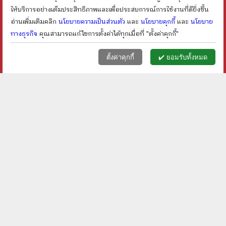
ให้บริการอย่างเต็มประสิทธิภาพและเพื่อประสบการณ์การใช้งานที่ดียิ่งขึ้น
อ่านเพิ่มเติมคลิก
นโยบายความเป็นส่วนตัว
และ
นโยบายคุกกี้
และ
นโยบาย
ทางธุรกิจ
คุณสามารถแก้ไขการตั้งค่าได้ทุกเมื่อที่ "ตั้งค่าคุกกี้"
หน้าแรก
ตะกร้า (
0
)
เมนูลูกค้า
home
shopping_basket
face
ตั้งค่าคุกกี้
✔️ ยอมรับทั้งหมด
พระราชชายาเจ้าดารารัศมี
เล่าเรื่องเมืองฝรั่ง - สมเด็จ
- หนามอินแปง
พระเทพรัตนราชสุดาฯ
สยามบรมราชกุมารี
ราคา ฿
200
ราคา ฿
400
ลดเหลือ ฿
150
ลดเหลือ ฿
260
25
%
35
%
ลด
ลด
shopping_cart
shopping_cart