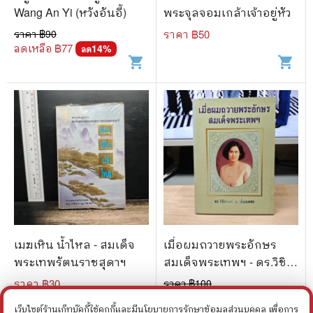
Wang An Yi (หวังอันอี้)
พระจุลจอมเกล้าเจ้าอยู่หัว
ราคา ฿
90
ราคา ฿
50
ลดเหลือ ฿
77
14
%
ลด
shopping_cart
shopping_cart
เมฆเหิน น้ำไหล - สมเด็จ
เมื่อผมถวายพระอักษร
พระเทพรัตนราชสุดาฯ
สมเด็จพระเทพฯ - ดร.วิชิต
วงศ์ ณ ป้อมเพชร
ราคา ฿
30
ราคา ฿
100
ลดเหลือ ฿
80
20
%
ลด
เว็บไซต์ร้านเก็ทบุ๊คกี้ใช้คุกกี้และมีนโยบายการรักษาข้อมูลส่วนบุคคล เพื่อการ
shopping_cart
shopping_cart