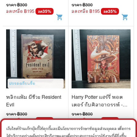
File
ราคา ฿
300
ราคา ฿
300
ลดเหลือ ฿
195
ลดเหลือ ฿
195
35
%
35
%
ลด
ลด
shopping_cart
shopping_cart
ปกรองเขียนชื่อ
พลิกแฟ้ม ผีชีวะ Resident
Harry Potter แฮร์รี่ พอต
Evil
เตอร์ กับศิลาอาถรรพ์ -
J.K.Rowling
ราคา ฿
300
ราคา ฿
800
ลดเหลือ ฿
195
ลดเหลือ ฿
480
35
%
40
%
ลด
ลด
shopping_cart
shopping_cart
เว็บไซต์ร้านเก็ทบุ๊คกี้ใช้คุกกี้และมีนโยบายการรักษาข้อมูลส่วนบุคคล เพื่อการ
ให้บริการอย่างเต็มประสิทธิภาพและเพื่อประสบการณ์การใช้งานที่ดียิ่งขึ้น