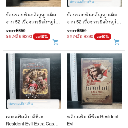
ปกรองเขียนชื่อ
ย้อนรอยพันธสัญญาเดิม
ย้อนรอยพันธสัญญาเดิม
จาก 52 เรื่องราวยิ่งใหญ่ใน
จาก 52 เรื่องราวยิ่งใหญ่ใน
พระคัมภีร์ - เคนเน็ธ โบอา
พระคัมภีร์ - เคนเน็ธ โบอา
ราคา ฿
650
ราคา ฿
650
ลดเหลือ ฿
390
ลดเหลือ ฿
390
40
%
40
%
ลด
ลด
shopping_cart
shopping_cart
ปกรองเขียนชื่อ
เจาะแฟ้มลับ ผีชีวะ
พลิกแฟ้ม ผีชีวะ Resident
Resident Evil Extra Case
Evil