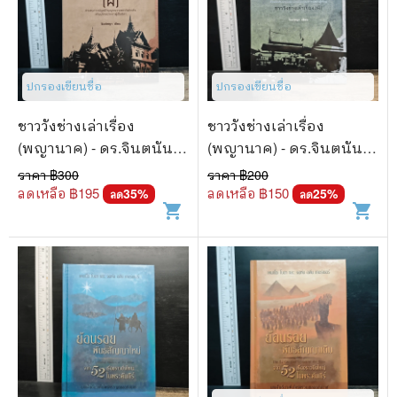
ปกรองเขียนชื่อ
ปกรองเขียนชื่อ
ชาววังช่างเล่าเรื่อง
ชาววังช่างเล่าเรื่อง
(พญานาค) - ดร.จินตนันท์
(พญานาค) - ดร.จินตนันท์
ชญาร์ ศุภมิตร (จินต์ชญา)
ชญาร์ ศุภมิตร (จินต์ชญา)
ราคา ฿
300
ราคา ฿
200
ลดเหลือ ฿
195
ลดเหลือ ฿
150
35
%
25
%
ลด
ลด
shopping_cart
shopping_cart