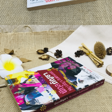
🐲 หนังสือเด็ก
📕 นิตยสาร
🌎 International Books
🎲 Board Game
📅 สินค้าอื่นๆ