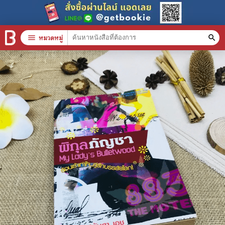
menu
หมวดหมู่
search
หมวดหมู่สินค้า
clear
หนังสือทั้งหมด
stars
สินค้าใช้เฉพาะแต้มเท่านั้น
📚 หนังสือทั่วไป
🦄 วรรณกรรม นิยาย เรื่องสั้น
🎓 การศึกษา
😼 หนังสือการ์ตูน