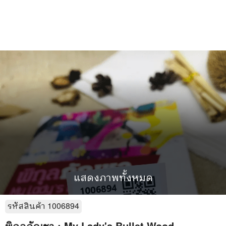
แสดงภาพทั้งหมด
รหัสสินค้า
1006894
พิกุลกัญชา : My Lady's Bullet Wood