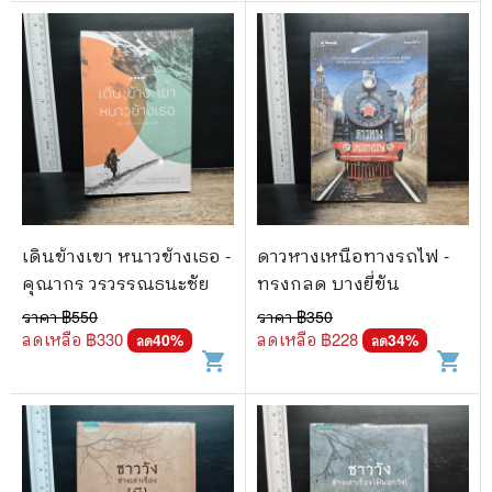
เดินข้างเขา หนาวข้างเธอ -
ดาวหางเหนือทางรถไฟ -
คุณากร วรวรรณธนะชัย
ทรงกลด บางยี่ขัน
ราคา ฿
550
ราคา ฿
350
ลดเหลือ ฿
330
ลดเหลือ ฿
228
40
%
34
%
ลด
ลด
shopping_cart
shopping_cart