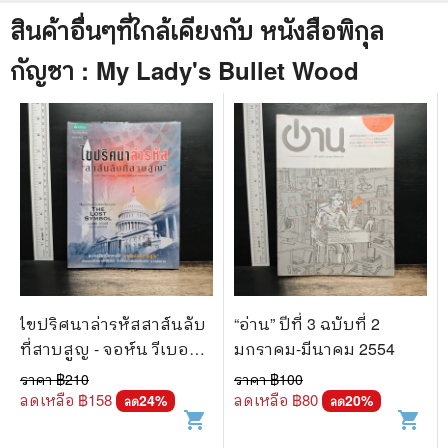
สินค้าอื่นๆที่ใกล้เคียงกับ
หนังสือ
พิกุล
กัญชา : My Lady's Bullet Wood
ไขปริศนาล่ารหัสสาส์นลับ
“อ่าน” ปีที่ 3 ฉบับที่ 2
ที่สาบสูญ - จอห์น วีเบอร์,
มกราคม-มีนาคม 2554
ศรรวริศา เมฆไพบูลย์
ราคา ฿
210
ราคา ฿
100
ลดเหลือ ฿
158
ลดเหลือ ฿
80
24
%
20
%
ลด
ลด
shopping_cart
shopping_cart