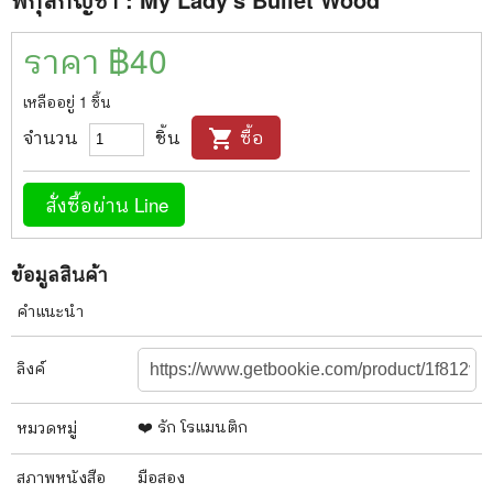
ราคา ฿
40
เหลืออยู่
1
ชิ้น
จำนวน
ชิ้น
ซื้อ
shopping_cart
สั่งซื้อผ่าน Line
ข้อมูลสินค้า
คำแนะนำ
ลิงค์
❤️ รัก โรแมนติก
หมวดหมู่
สภาพ
หนังสือ
มือสอง