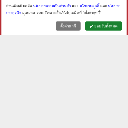
อ่านเพิ่มเติมคลิก
นโยบายความเป็นส่วนตัว
และ
นโยบายคุกกี้
และ
นโยบาย
ทางธุรกิจ
คุณสามารถแก้ไขการตั้งค่าได้ทุกเมื่อที่ "ตั้งค่าคุกกี้"
หน้าแรก
ตะกร้า (
0
)
เมนูลูกค้า
home
shopping_basket
face
ตั้งค่าคุกกี้
✔️ ยอมรับทั้งหมด
มีตราปั๊ม
มีตราปั๊ม
ทุ่งทรราช 2 เล่มจบ - อ้อย
ขอจำจนวันตาย 2 เล่มจบ -
อัจฉริยกร
รพีพร
ราคา ฿
700
ราคา ฿
350
ลดเหลือ ฿
420
ลดเหลือ ฿
228
40
%
34
%
ลด
ลด
shopping_cart
shopping_cart