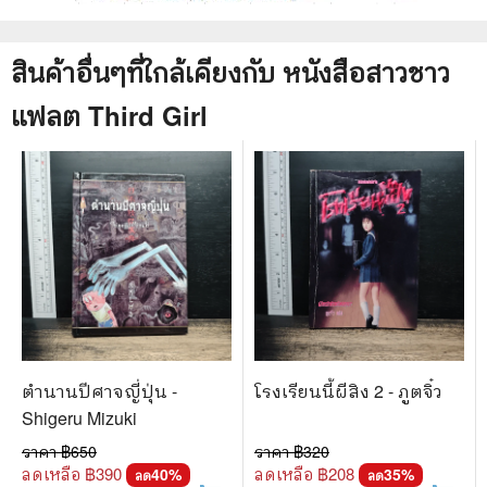
สินค้าอื่นๆที่ใกล้เคียงกับ
หนังสือ
สาวชาว
แฟลต Third Girl
ตำนานปีศาจญี่ปุ่น -
โรงเรียนนี้ผีสิง 2 - ภูตจิ๋ว
Shigeru Mizuki
ราคา ฿
650
ราคา ฿
320
ลดเหลือ ฿
390
ลดเหลือ ฿
208
40
%
35
%
ลด
ลด