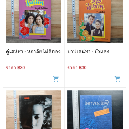
คู่เสน่หา - นภาลัย ไผ่สีทอง
บาปเสน่หา - บัวแดง
ราคา ฿
30
ราคา ฿
30
shopping_cart
shopping_cart