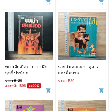
shopping_cart
shopping_cart
พม่าเสียเมือง - ม.ร.ว.คึก
นายอำเภอเฮฮา - สุเมธ
ฤทธิ์ ปราโมช
แสงนิ่มนวล
ราคา ฿
120
ราคา ฿
30
ลดเหลือ ฿
96
20
%
ลด
shopping_cart
shopping_cart