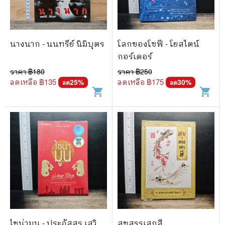
นางนาก - นนทรีย์ นิมิบุตร
โลกของโซฟี - โยสไตน์
กอร์เดอร์
ราคา ฿
180
ราคา ฿
250
ลดเหลือ ฿
135
ลดเหลือ ฿
175
25
%
30
%
ลด
ลด
shopping_cart
shopping_cart
ไชน่ามูน - ประภัสสร เสวิ
สุขสรรเสกสี