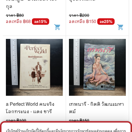
กุล
ราคา ฿
80
ราคา ฿
200
ลดเหลือ ฿
68
ลดเหลือ ฿
150
15
%
25
%
ลด
ลด
shopping_cart
shopping_cart
a Perfect World คนจริง
เทพนารี - กิตติ วัฒนะมหา
โลกทระนง - แดง ชารี
ตม์
ราคา ฿
100
ราคา ฿
150
ลดเหลือ ฿
80
ลดเหลือ ฿
113
20
%
24
%
ลด
ลด
เว็บไซต์ร้านเก็ทบุ๊คกี้ใช้คุกกี้และมีนโยบายการรักษาข้อมูลส่วนบุคคล เพื่อการ