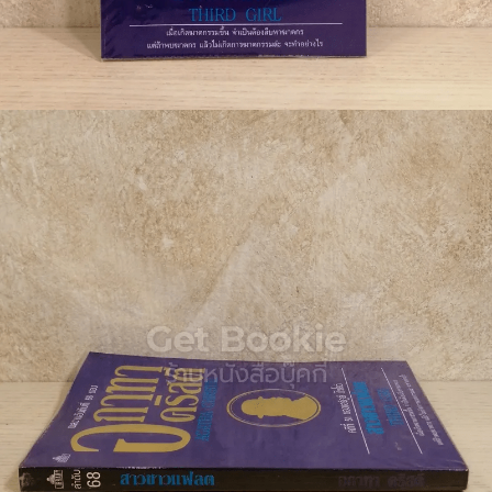
🐲 หนังสือเด็ก
📕 นิตยสาร
🌎 International Books
🎲 Board Game
📅 สินค้าอื่นๆ