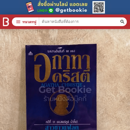
menu
หมวดหมู่
search
หมวดหมู่สินค้า
clear
หนังสือทั้งหมด
stars
สินค้าใช้เฉพาะแต้มเท่านั้น
📚 หนังสือทั่วไป
🦄 วรรณกรรม นิยาย เรื่องสั้น
🎓 การศึกษา
😼 หนังสือการ์ตูน