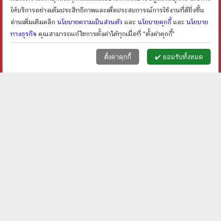
shopping_cart
shopping_cart
ให้บริการอย่างเต็มประสิทธิภาพและเพื่อประสบการณ์การใช้งานที่ดียิ่งขึ้น
อ่านเพิ่มเติมคลิก
นโยบายความเป็นส่วนตัว
และ
นโยบายคุกกี้
และ
นโยบาย
ทางธุรกิจ
คุณสามารถแก้ไขการตั้งค่าได้ทุกเมื่อที่ "ตั้งค่าคุกกี้"
หน้าแรก
ตะกร้า (
0
)
เมนูลูกค้า
home
shopping_basket
face
ตั้งค่าคุกกี้
✔️ ยอมรับทั้งหมด
โตขึ้นผมอยากเป็นหมา -
ความทรงจำสีเทา - dp
โยโกะ คิตายามะ
ราคา ฿
120
ราคา ฿
80
ลดเหลือ ฿
96
ลดเหลือ ฿
68
20
%
15
%
ลด
ลด
shopping_cart
shopping_cart