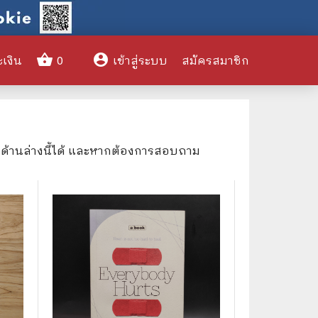
shopping_basket
account_circle
ะเงิน
0
เข้าสู่ระบบ
สมัครสมาชิก
clear
งด้านล่างนี้ได้ และหากต้องการสอบถาม
🌎 International Books
🎨 Art and Design
🤹‍♀️ Humor & Entertainment
🏝️ Survival & Emergency
Preparedness
🦸‍♂️ Comics & Graphic Novels
🏺 Historical & Political