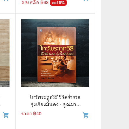
เลาด์)
ลดเหลือ ฿
68
15
%
ลด
ย
ไหว้พระถูกวิธี ชีวิตร่ำรวย
รุ่งเรืองมั่นคง - คูณมาศ
วิไลรัตน์
ราคา ฿
40
shopping_cart
shopping_cart