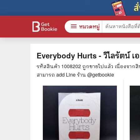
menu
หมวดหมู่
Everybody Hurts - วิไลรัตน์ เอ
รหัสสินค้า
1008202
ถูกขายไปแล้ว เนื่องจากส
หนังสือทั้งหมด
🎓 การ
สามารถ add Line ร้าน @getbookie
stars
สินค้าใช้เฉพาะแต้มเท่านั้น
⚖️ กฎห
💬 ภาษ
📚 หนังสือทั่วไป
💉 การ
😁 จิตวิทยา พัฒนาตนเอง
👮‍♀️ ค
👔 ธุรกิจ เศรษฐศาสตร์
🏫 หนัง