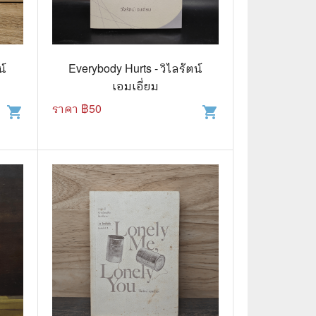
🌠 Astrology
⛪ Religion
น์
Everybody Hurts - วิไลรัตน์
🧏‍♀️ Languages
เอมเอี่ยม
🪐 Science & Math
ราคา ฿
50
shopping_cart
shopping_cart
🏋️‍♂️ Health and Well-Being
🤳 Social Science
😊 Self-Enrichment
👔 Business and Economics
🖥️ Computers & Technology
🧑‍🏫 Education & Teaching
🎶 Music & Movie