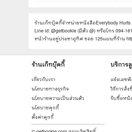
ร้านเก็ทบุ๊คกี้จำหน่ายหนังสือ
Everybody Hurts -
Line id: @getbookie (มีตัว @) หรือโทร 094-1
หน้าร้านอยู่ประชาอุทิศ ซอย 125
แผนที่ร้าน h
ร้านเก็ทบุ๊คกี้
บริการล
เกี่ยวกับเรา
แจ้งเลขพั
นโยบายทางธุรกิจ
วิธีการสั่งซ
นโยบายความเป็นส่วนตัว
รับซื้อหน
นโยบายคุกกี้
ตั้งค่าคุกกี้
© getbookie.com สงวนลิขสิทธิ์