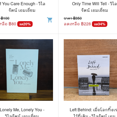
.ยอดธิดา
ไอทีและเทคโนโลยี
If You Care Enough - วิไล
Only Time Will Tell - วิไ
รัตน์ เอมเอี่ยม
รัตน์ เอมเอี่ยม
รักพิมพ์ Luckpim
นิตยสารเก่าราคาถูก
 ฿
100
ราคา ฿
350
shopping_cart
.Phoenix Next
นางงามและการประกวด
หลือ ฿
80
ลดเหลือ ฿
228
20
%
34
%
ลด
ลด
นพ.หมึกจีน
พ.บงกช
วิบูลย์กิจ
เนชั่น
สยามอินเตอร์
.บูรพัฒน์
.Zenshu
.Bly
Lonely Me, Lonely You -
Left Behind: เมื่อโลกทิ้งเ
วิไลรัตน์ เอมเอี่ยม
ไว้ที่เดิม - วิไลรัตน์ เอม
นรายเดือน รายสัปดาห์