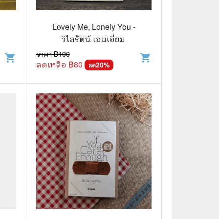
🧒 Children's Books
👪 Family and Relationships
ล
Lovely Me, Lonely You -
วิไลรัตน์ เอมเอี่ยม
🐕‍🦺 Animals
ราคา ฿
100
shopping_cart
shopping_cart
ลดเหลือ ฿
80
🏛️ Politics & Government
20
%
ลด
⚙️ Engineering & Transportation
⚖️ Law
👤 Biography
🍸 Food and Drink
💃 Hobbies and Collectibles
🖋️ Literature and Fiction
🧳 Travel Literature