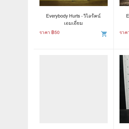
🛸 วิทยาศาสตร์ คณิตศาสตร์
🐾 เกี่ย
🌾 พืช สัตว์
🎻 การ
Everybody Hurts - วิไลรัตน์
E
เอมเอี่ยม
🥘 อาหาร สุขภาพ ความงาม
🍳 การ
ราคา ฿
50
ราค
shopping_cart
👪 ครอบครัว การเลี้ยงลูก
🕵️‍♀️ 
🏡 บ้านและสวน
🎸 ดนตรี ภาพยนตร์
⚽ การ์
⚽ กีฬา เกม
😀 ตล
👸 นางงาม
🔮 แฟน
🖥️ คอมพิวเตอร์ เทคโนโลยี
🧗‍♂️ ผจ
หนังสือทั่วไป พ็อกเก็ตบุ๊ค
👽 ไซไฟ
☠️ การ์