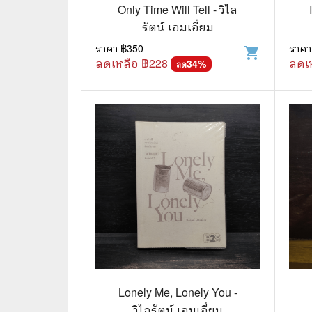
🦄 วรรณกรรม นิยาย เรื่องสั้น
👩 สนพ
Only Time Will Tell - วิไล
รัตน์ เอมเอี่ยม
🐇 เรื่องสั้น
☘️ สนพ.
ราคา ฿
350
ราคา
shopping_cart
🛖 วรรณคดีไทย นิทานพื้นบ้าน
🔵 สนพ
ลดเหลือ ฿
228
ลดเ
34
%
ลด
👩‍🦳 นิยายไทยรุ่นเก่า
🏳️‍🌈 ส
🏵️ บทกวี บทกลอน
🟩 สน
🏞️ นิยายภาพ
☀️ สนพ.
👨‍❤️‍👨 นิยายวาย นิยายยูริ
🟦 สนพ.
✍️ นิยายฟิคชั่น
⭕ สนพ.
🌏 นิยายแปล
🔴 สนพ
🏰 วรรณกรรมเยาวชน
🔲 สนพ
🦄 แฟนตาซี
💜 สนพ
Lonely Me, Lonely You -
วิไลรัตน์ เอมเอี่ยม
🛸 ไซไฟ วิทยาศาสตร์
การ์ตู