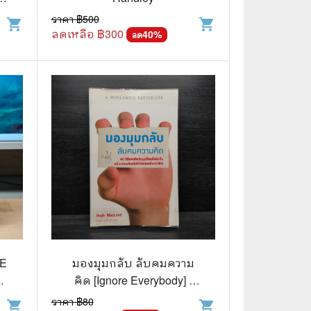
ราคา ฿
500
shopping_cart
shopping_cart
ลดเหลือ ฿
300
40
%
ลด
📅 สินค้าอื่นๆ
📒 สมุดบันทึก
🎥 ของสะสมจากหนังและการ์ตูน
📅 ปฏิทินเก่า
อื่นๆ
RE
มองมุมกลับ ลับคมความ
คิด [Ignore Everybody] -
)
Hugh MacLeod (ฮิวจ์ แมค
ราคา ฿
80
shopping_cart
shopping_cart