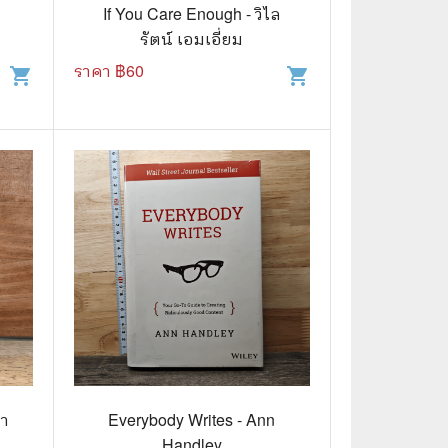
⚽ Sports
ล
If You Care Enough - วิไล
รัตน์ เอมเอี่ยม
ราคา ฿
60
shopping_cart
shopping_cart
🎲 Board Game
2️⃣ Used Board Game บอร์ดเกมมือ
สอง
🎉 Party
🧠 Strategy
🪅 Family
♟️ Abstract
บอร์ดเกมแปลไทย
บอร์ดเกมโดยคนไทย
🎴 Card Sleeves ซองใส่การ์ด
รา
Everybody Writes - Ann
Handley
Board Game