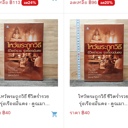
หลือ ฿
113
ลดเหลือ ฿
96
24
%
20
%
ลด
ลด
ไหว้พระถูกวิธี ชีวิตร่ำรวย
ไหว้พระถูกวิธี ชีวิตร่ำรว
รุ่งเรืองมั่นคง - คูณมาศ
รุ่งเรืองมั่นคง - คูณมาศ
วิไลรัตน์
วิไลรัตน์
า ฿
40
ราคา ฿
40
shopping_cart