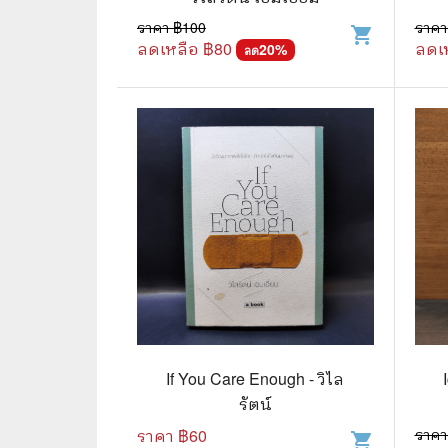
ราคา ฿
100
ราคา
shopping_cart
🌟 นิยายไลท์โนเวล
การ์ตูน
ลดเหลือ ฿
80
ลดเ
20
%
ลด
🏺 อิงประวัติศาสตร์
หนังสือ
🏮 นิยายจีน
กล่อง 
🌞 นิยายแจ่มใส
หนังสือ
❤️ รัก โรแมนติก
❤️‍🔥❤️‍🔥 นิยายรัก ราคาถูกสุด
🐲 หนัง
💀 ผี สยองขวัญ ระทึกขวัญ
🪐 ความ
🎭 ดราม่า ชีวิต
🐲 นิท
🌔 ลึกลับ
If You Care Enough - วิไล
🔍 สืบสวน สอบสวน
รัตน์
ราคา ฿
60
ราคา
⚔️ แอ็คชั่น ต่อสู้
shopping_cart