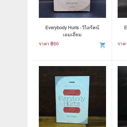
📜 ประวัติศาสตร์
👩‍🏫 
👤 ประวัติบุคคล ประสบการณ์ชีวิต
การศึ
Everybody Hurts - วิไลรัตน์
E
🌠 โหราศาสตร์ การทำนาย
เอมเอี่ยม
☸️ ธรรมะ ศาสนา ปรัชญา
😼 หนัง
ราคา ฿
50
ราค
shopping_cart
🏙️ การเมือง สังคมศาสตร์
📚 การ์
🪦 งานศพ อนุสรณ์ต่างๆ
📗 การ์
🧳 ท่องเที่ยว ประสบการณ์ท่องเที่ยว
👨‍❤️‍👨 
💃 งานอดิเรก อาชีพ
🕰️ การ
สารคดี
❤️ รัก
🌎 สารคดี ความรู้รอบตัว
🎭 ดราม่
💎 เพชร พลอย อัญมณี
💀 ผี 