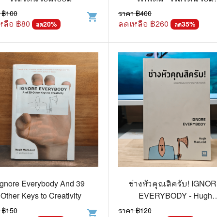
เอี่ยม
 ฿
100
ราคา ฿
400
shopping_cart
แก๊ก
หลือ ฿
80
ลดเหลือ ฿
260
20
%
35
%
ลด
ลด
การ์ตูนภาษาญี่ปุ่น
BOXSET การ์ตูน
การ์ตูน
สือเด็ก
รู้สำหรับเด็ก
าน
Ignore Everybody And 39
ช่างหัวคุณสิครับ! IGNO
Other Keys to Creativity
EVERYBODY - Hugh
MacLeod (ฮิวจ์ แมคเลาด์
 ฿
150
ราคา ฿
120
shopping_cart