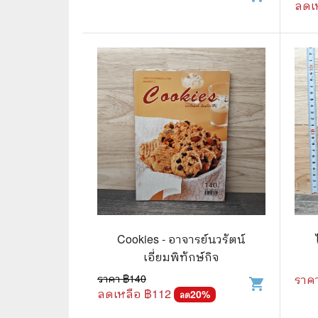
ลดเ
⛺ ผจญภัย
😀 ตลก สนุกสนาน
นิยาย วรรณกรรม
Cookies - อาจารย์นวรัตน์
เอี่ยมพิทักษ์กิจ
ราคา ฿
140
ราค
shopping_cart
ลดเหลือ ฿
112
20
%
ลด