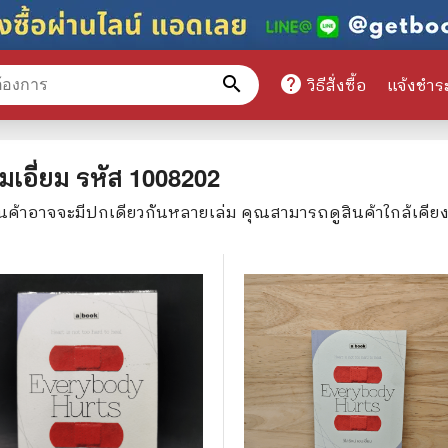
search
help
วิธีสั่งซื้อ
แจ้งชำร
หมวดหมู่สินค้า
มเอี่ยม
รหัส
1008202
ินค้าอาจจะมีปกเดียวกันหลายเล่ม คุณสามารถดูสินค้าใกล้เคีย
ศึกษา
📕 นิตยสาร
มาย
📺 เรื่องย่อละครโทรทัศน์
าศาสตร์
นิตยสารดารารุ่นเก่า
แพทย์
แฟนคลับดารา
ู่มือเตรียมสอบราชการ
เรื่องย่อซีรี่ย์ต่างประเทศ
สือเรียน
🌍 ทั่วไปและวาไรตี้