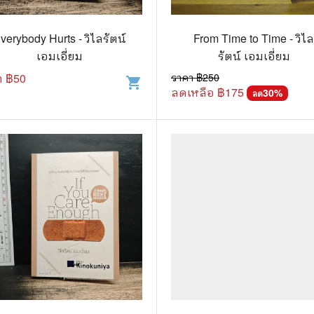
วกับสัตว์
Gossip ดารา
์ตูนดนตรี
👙 เซ็กซี่
verybody Hurts - วิไลรัตน์
From Time to Time - วิไ
เอมเอี่ยม
รัตน์ เอมเอี่ยม
์ตูนทำอาหาร
วัยรุ่น
า ฿
50
ราคา ฿
250
shopping_cart
ลดเหลือ ฿
175
สืบสวน สอบสวน
🥘 อาหาร
30
%
ลด
⚔️ ต่อสู้ แอ๊คชั่น
💄 สุขภาพและความงาม
ตูนกีฬา
🏠 แต่งบ้าน
ก
🧳 ท่องเที่ยว
ตาซี
คู่มือเฉลยเกม
ญภัย ท่องเที่ยว
เกษตรและธรรมชาติ
แม่และเด็ก
ตูนผีไทย
ภาษาศาสตร์