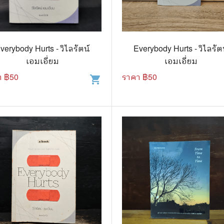
แนะแนวการศึกษา
🤡 เรื่องสั้น ขำขัน
กษาและการสอน
🎨 ศิลปะและการออกแบบ
verybody Hurts - วิไลรัตน์
Everybody Hurts - วิไลรัต
🎸 ดนตรี
เอมเอี่ยม
เอมเอี่ยม
สือการ์ตูน
🩱 แฟชั่น
า ฿
50
ราคา ฿
50
shopping_cart
ตูนชุด
🔭 วิทยาศาสตร์
ตูนเล่มเดียวจบ
🕰️ ประวัติศาสตร์
การ์ตูนวาย การ์ตูนยูริ
⛪ ศาสนา
์ตูนยุคเก่า
🏙️ การเมือง
 โรแมนติก
⚽ กีฬา
า ชีวิต เรื่องจริง
🎞️ ภาพยนตร์
สยองขวัญ ระทึกขวัญ
โมเดล