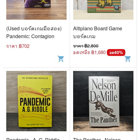
🐲 หนังสือเด็ก
📕 นิตยสาร
🌎 International Books
(Used บอร์ดเกมมือสอง)
Altiplano Board Game
Pandemic: Contagion
บอร์ดเกม
🎲 Board Game
ราคา ฿
702
ราคา ฿
2,800
📅 สินค้าอื่นๆ
ลดเหลือ ฿
1,680
40
%
ลด
shopping_cart
shopping_cart
Pandemic - A. G. Riddle
The Panther - Nelson