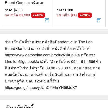
Board Game บอร์ดเกม
ราคา ฿
2,300
ราคา ฿
100
ลดเหลือ ฿
1,380
ลดเหลือ ฿
80
40
%
20
%
ลด
ลด
shopping_cart
shopping_cart
ร้านเก็ทบุ๊คกี้จำหน่ายหนังสือ
Pandemic: In The Lab
Board Game
สามารถสั่งซื้อหนังสือได้ทางเว็บไซต์
https://www.getbookie.com/product/1k0p0ka
หรือทาง
Line id: @getbookie (มีตัว @) หรือโทร 094-161-4566 รับ
สินค้าหน้าร้านได้ทุกวัน 09.00 - 20.00 น. กรุณาสอบถาม
และนัดวันเวลาก่อนเข้ามารับสินค้านะคะ หน้าร้านอยู่
ประชาอุทิศ ซอย 125
แผนที่ร้าน
https://goo.gl/maps/yJUnCYEhrYH95JoX7
ร้านเก็ทบุ๊คกี้