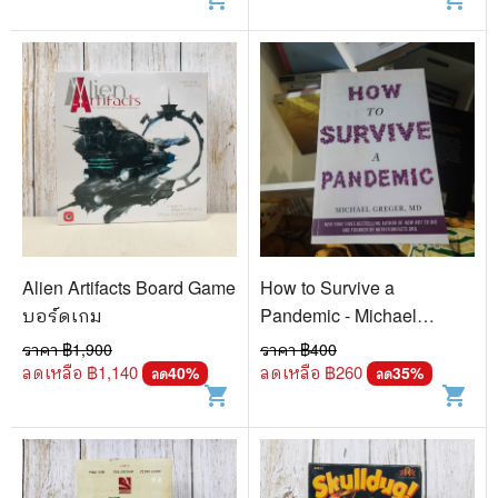
Alien Artifacts Board Game
How to Survive a
บอร์ดเกม
Pandemic - Michael
Greger, MD
ราคา ฿
1,900
ราคา ฿
400
ลดเหลือ ฿
1,140
ลดเหลือ ฿
260
40
%
35
%
ลด
ลด
shopping_cart
shopping_cart