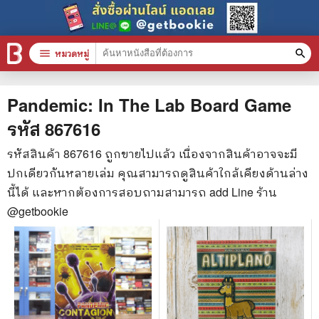
menu
หมวดหมู่
search
หมวดหมู่สินค้า
clear
Pandemic: In The Lab Board Game
รหัส
867616
หนังสือทั้งหมด
รหัสสินค้า
867616
ถูกขายไปแล้ว เนื่องจากสินค้าอาจจะมี
ปกเดียวกันหลายเล่ม คุณสามารถดูสินค้าใกล้เคียงด้านล่าง
stars
สินค้าใช้เฉพาะแต้มเท่านั้น
นี้ได้ และหากต้องการสอบถามสามารถ add Line ร้าน
📚 หนังสือทั่วไป
@getbookie
🦄 วรรณกรรม นิยาย เรื่องสั้น
🎓 การศึกษา
😼 หนังสือการ์ตูน