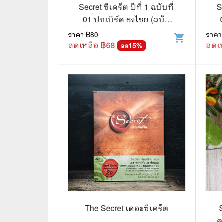
🦄 วรรณกรรม นิยาย เรื่องสั้น
👩 สนพ
Secret ซีเคร็ต ปีที่ 1 ฉบับที่
S
01 ปกเบิร์ด ธงไชย (ฉบับ
🐇 เรื่องสั้น
☘️ สนพ.
ปฐมฤกษ์) หายาก!!!
ราคา ฿
80
ราคา
shopping_cart
🛖 วรรณคดีไทย นิทานพื้นบ้าน
🔵 สนพ
ลดเหลือ ฿
68
ลดเ
15
%
ลด
👩‍🦳 นิยายไทยรุ่นเก่า
🏳️‍🌈 ส
🏵️ บทกวี บทกลอน
🟩 สน
🏞️ นิยายภาพ
☀️ สนพ.
👨‍❤️‍👨 นิยายวาย นิยายยูริ
🟦 สนพ.
✍️ นิยายฟิคชั่น
⭕ สนพ.
🌏 นิยายแปล
🔴 สนพ
🏰 วรรณกรรมเยาวชน
🔲 สนพ
🦄 แฟนตาซี
💜 สนพ
The Secret เดอะซีเคร็ต
ค
🛸 ไซไฟ วิทยาศาสตร์
การ์ตู