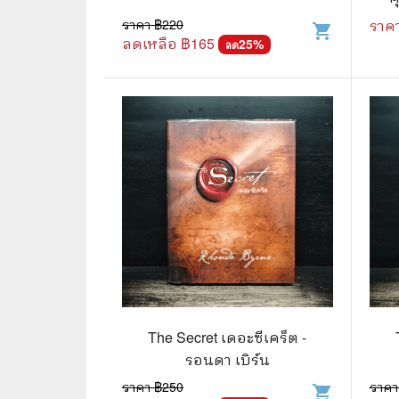
ราคา ฿
220
ราค
shopping_cart
🌟 นิยายไลท์โนเวล
การ์ตูน
ลดเหลือ ฿
165
25
%
ลด
🏺 อิงประวัติศาสตร์
หนังสือ
🏮 นิยายจีน
กล่อง 
🌞 นิยายแจ่มใส
หนังสือ
❤️ รัก โรแมนติก
❤️‍🔥❤️‍🔥 นิยายรัก ราคาถูกสุด
🐲 หนัง
💀 ผี สยองขวัญ ระทึกขวัญ
🪐 ความ
🎭 ดราม่า ชีวิต
🐲 นิท
🌔 ลึกลับ
The Secret เดอะซีเคร็ต -
🔍 สืบสวน สอบสวน
รอนดา เบิร์น
ราคา ฿
250
ราคา
⚔️ แอ็คชั่น ต่อสู้
shopping_cart