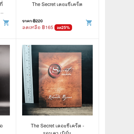
⚽ Sports
ี่
The Secret เดอะซีเคร็ต
-
ราคา ฿
220
shopping_cart
shopping_cart
🎲 Board Game
ลดเหลือ ฿
165
25
%
ลด
2️⃣ Used Board Game บอร์ดเกมมือ
สอง
🎉 Party
🧠 Strategy
🪅 Family
♟️ Abstract
บอร์ดเกมแปลไทย
บอร์ดเกมโดยคนไทย
🎴 Card Sleeves ซองใส่การ์ด
โอ
The Secret เดอะซีเคร็ต -
รอนดา เบิร์น
Board Game