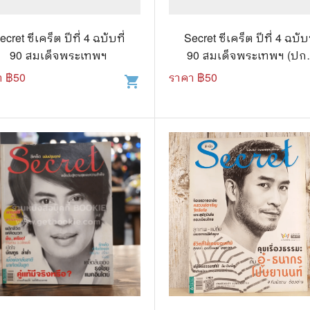
วกับสัตว์
Gossip ดารา
์ตูนดนตรี
👙 เซ็กซี่
ecret ซีเคร็ต ปีที่ 4 ฉบับที่
Secret ซีเคร็ต ปีที่ 4 ฉบับท
90 สมเด็จพระเทพฯ
90 สมเด็จพระเทพฯ (ปกม
์ตูนทำอาหาร
วัยรุ่น
รอยแหว่ง)
า ฿
50
ราคา ฿
50
shopping_cart
สืบสวน สอบสวน
🥘 อาหาร
⚔️ ต่อสู้ แอ๊คชั่น
💄 สุขภาพและความงาม
ตูนกีฬา
🏠 แต่งบ้าน
ก
🧳 ท่องเที่ยว
ตาซี
คู่มือเฉลยเกม
ญภัย ท่องเที่ยว
เกษตรและธรรมชาติ
แม่และเด็ก
ตูนผีไทย
ภาษาศาสตร์