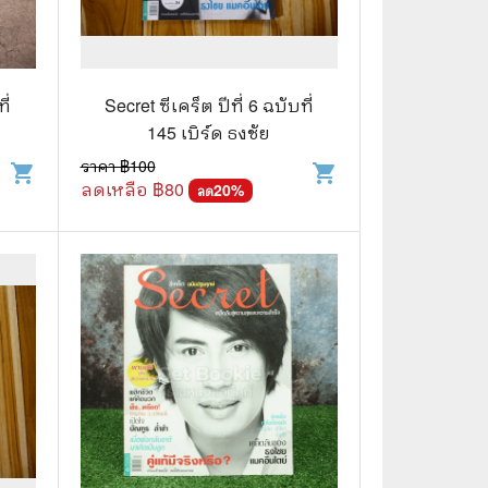
🌠 Astrology
⛪ Religion
ี่
Secret ซีเคร็ต ปีที่ 6 ฉบับที่
🧏‍♀️ Languages
145 เบิร์ด ธงชัย
🪐 Science & Math
ราคา ฿
100
shopping_cart
shopping_cart
ลดเหลือ ฿
80
20
%
ลด
🏋️‍♂️ Health and Well-Being
🤳 Social Science
😊 Self-Enrichment
👔 Business and Economics
🖥️ Computers & Technology
🧑‍🏫 Education & Teaching
🎶 Music & Movie