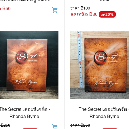
โปษยานนท์
า ฿
50
ราคา ฿
100
shopping_cart
แก๊ก
ลดเหลือ ฿
80
20
%
ลด
การ์ตูนภาษาญี่ปุ่น
BOXSET การ์ตูน
การ์ตูน
สือเด็ก
รู้สำหรับเด็ก
าน
The Secret เดอะซีเคร็ต -
The Secret เดอะซีเคร็ต 
Rhonda Byrne
Rhonda Byrne
 ฿
250
ราคา ฿
250
shopping_cart