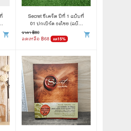
🧒 Children's Books
👪 Family and Relationships
ี่
Secret ซีเคร็ต ปีที่ 1 ฉบับที่
ี
01 ปกเบิร์ด ธงไชย (ฉบับ
🐕‍🦺 Animals
ปฐมฤกษ์) หายาก!!!
ราคา ฿
80
shopping_cart
shopping_cart
ลดเหลือ ฿
68
🏛️ Politics & Government
15
%
ลด
⚙️ Engineering & Transportation
⚖️ Law
👤 Biography
🍸 Food and Drink
💃 Hobbies and Collectibles
🖋️ Literature and Fiction
🧳 Travel Literature