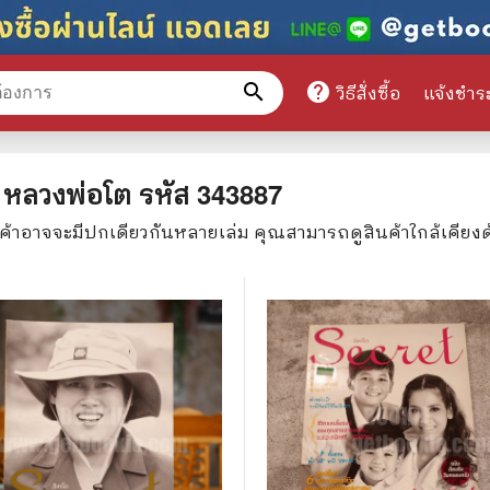
search
help
วิธีสั่งซื้อ
แจ้งชำร
หมวดหมู่สินค้า
57 หลวงพ่อโต
รหัส
343887
นค้าอาจจะมีปกเดียวกันหลายเล่ม คุณสามารถดูสินค้าใกล้เคียง
ศึกษา
📕 นิตยสาร
มาย
📺 เรื่องย่อละครโทรทัศน์
าศาสตร์
นิตยสารดารารุ่นเก่า
แพทย์
แฟนคลับดารา
ู่มือเตรียมสอบราชการ
เรื่องย่อซีรี่ย์ต่างประเทศ
สือเรียน
🌍 ทั่วไปและวาไรตี้