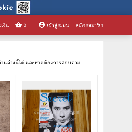
shopping_basket
account_circle
ะเงิน
0
เข้าสู่ระบบ
สมัครสมาชิก
clear
ด้านล่างนี้ได้ และหากต้องการสอบถาม
🌎 International Books
🎨 Art and Design
🤹‍♀️ Humor & Entertainment
🏝️ Survival & Emergency
Preparedness
🦸‍♂️ Comics & Graphic Novels
🏺 Historical & Political