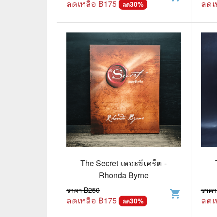
ลดเหลือ ฿
175
ลดเ
30
%
ลด
⛺ ผจญภัย
😀 ตลก สนุกสนาน
นิยาย วรรณกรรม
The Secret เดอะซีเคร็ต -
Rhonda Byrne
ราคา ฿
250
ราคา
shopping_cart
ลดเหลือ ฿
175
ลดเ
30
%
ลด