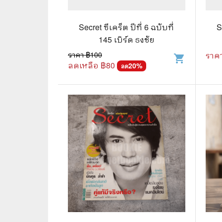
🛸 วิทยาศาสตร์ คณิตศาสตร์
🐾 เกี่ย
🌾 พืช สัตว์
🎻 การ
Secret ซีเคร็ต ปีที่ 6 ฉบับที่
S
145 เบิร์ด ธงชัย
🥘 อาหาร สุขภาพ ความงาม
🍳 การ
ราคา ฿
100
ราค
shopping_cart
ลดเหลือ ฿
80
👪 ครอบครัว การเลี้ยงลูก
20
%
🕵️‍♀️ 
ลด
🏡 บ้านและสวน
🎸 ดนตรี ภาพยนตร์
⚽ การ์
⚽ กีฬา เกม
😀 ตล
👸 นางงาม
🔮 แฟน
🖥️ คอมพิวเตอร์ เทคโนโลยี
🧗‍♂️ ผจ
หนังสือทั่วไป พ็อกเก็ตบุ๊ค
👽 ไซไฟ
☠️ การ์