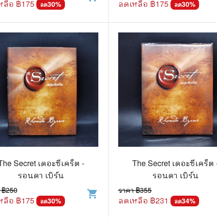
หลือ ฿
175
ลดเหลือ ฿
175
30
%
30
%
ลด
ลด
The Secret เดอะซีเคร็ต -
The Secret เดอะซีเคร็ต -
รอนดา เบิร์น
รอนดา เบิร์น
 ฿
250
ราคา ฿
355
shopping_cart
หลือ ฿
175
ลดเหลือ ฿
231
30
%
34
%
ลด
ลด