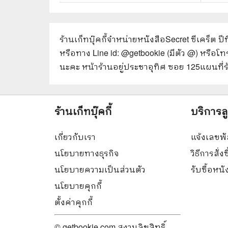
ร้านเก็ทบุ๊คกี้จำหน่ายหนังสือ
Secret ซีเคร็ต ปี
หรือทาง Line id: @getbookie (มีตัว @) หรือโ
นะคะ หน้าร้านอยู่ประชาอุทิศ ซอย 125
แผนที่
ร้านเก็ทบุ๊คกี้
บริการล
เกี่ยวกับเรา
แจ้งเลขพั
นโยบายทางธุรกิจ
วิธีการสั่งซ
นโยบายความเป็นส่วนตัว
รับซื้อหน
นโยบายคุกกี้
ตั้งค่าคุกกี้
© getbookie.com สงวนลิขสิทธิ์