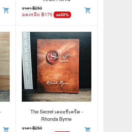
ราคา ฿
250
shopping_cart
shopping_cart
ลดเหลือ ฿
175
30
%
ลด
📅 สินค้าอื่นๆ
📒 สมุดบันทึก
🎥 ของสะสมจากหนังและการ์ตูน
📅 ปฏิทินเก่า
อื่นๆ
-
The Secret เดอะซีเคร็ต -
Rhonda Byrne
ราคา ฿
250
shopping_cart
shopping_cart