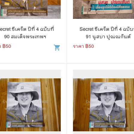
แนะแนวการศึกษา
🤡 เรื่องสั้น ขำขัน
กษาและการสอน
🎨 ศิลปะและการออกแบบ
ecret ซีเคร็ต ปีที่ 4 ฉบับที่
Secret ซีเคร็ต ปีที่ 4 ฉบับท
🎸 ดนตรี
90 สมเด็จพระเทพฯ
91 นุสบา ปุณณกันต์
สือการ์ตูน
🩱 แฟชั่น
า ฿
50
ราคา ฿
50
shopping_cart
ตูนชุด
🔭 วิทยาศาสตร์
ตูนเล่มเดียวจบ
🕰️ ประวัติศาสตร์
การ์ตูนวาย การ์ตูนยูริ
⛪ ศาสนา
์ตูนยุคเก่า
🏙️ การเมือง
 โรแมนติก
⚽ กีฬา
า ชีวิต เรื่องจริง
🎞️ ภาพยนตร์
สยองขวัญ ระทึกขวัญ
โมเดล