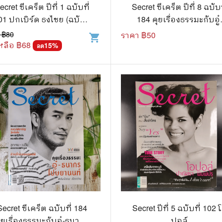
.ยอดธิดา
ไอทีและเทคโนโลยี
ecret ซีเคร็ต ปีที่ 1 ฉบับที่
Secret ซีเคร็ต ปีที่ 8 ฉบับท
01 ปกเบิร์ด ธงไชย (ฉบับ
184 คุยเรื่องธรรมะกับอู๋
รักพิมพ์ Luckpim
นิตยสารเก่าราคาถูก
ปฐมฤกษ์) หายาก!!!
ธนากร โปษยานนท์
 ฿
80
ราคา ฿
50
shopping_cart
.Phoenix Next
นางงามและการประกวด
หลือ ฿
68
15
%
ลด
นพ.หมึกจีน
พ.บงกช
วิบูลย์กิจ
เนชั่น
สยามอินเตอร์
.บูรพัฒน์
.Zenshu
.Bly
Secret ซีเคร็ต ฉบับที่ 184
Secret ปีที่ 5 ฉบับที่ 102 
ุยเรื่องธรรมะกับอู๋-ธนากร
ปอล์
นรายเดือน รายสัปดาห์