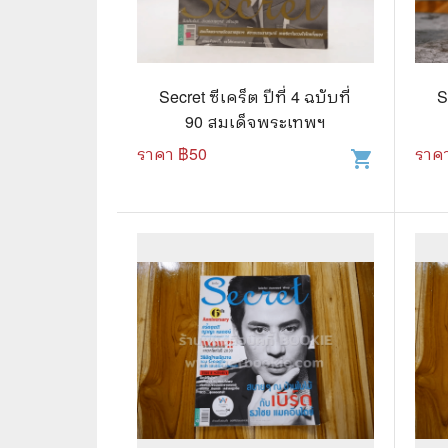
📜 ประวัติศาสตร์
👩‍🏫 
👤 ประวัติบุคคล ประสบการณ์ชีวิต
การศึ
Secret ซีเคร็ต ปีที่ 4 ฉบับที่
S
🌠 โหราศาสตร์ การทำนาย
90 สมเด็จพระเทพฯ
☸️ ธรรมะ ศาสนา ปรัชญา
😼 หนัง
ราคา ฿
50
ราค
shopping_cart
🏙️ การเมือง สังคมศาสตร์
📚 การ์
🪦 งานศพ อนุสรณ์ต่างๆ
📗 การ์
🧳 ท่องเที่ยว ประสบการณ์ท่องเที่ยว
👨‍❤️‍👨 
💃 งานอดิเรก อาชีพ
🕰️ การ
สารคดี
❤️ รัก
🌎 สารคดี ความรู้รอบตัว
🎭 ดราม่
💎 เพชร พลอย อัญมณี
💀 ผี 