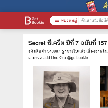
menu
หมวดหมู่
Secret ซีเคร็ต ปีที่ 7 ฉบับที่ 1
รหัสสินค้า
343887
ถูกขายไปแล้ว เนื่องจากสิ
หนังสือทั้งหมด
🎓 การ
สามารถ add Line ร้าน @getbookie
stars
สินค้าใช้เฉพาะแต้มเท่านั้น
⚖️ กฎห
💬 ภาษ
📚 หนังสือทั่วไป
💉 การ
😁 จิตวิทยา พัฒนาตนเอง
👮‍♀️ ค
👔 ธุรกิจ เศรษฐศาสตร์
🏫 หนัง