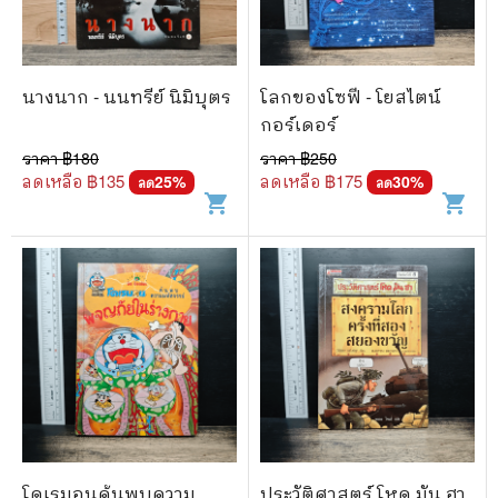
นางนาก - นนทรีย์ นิมิบุตร
โลกของโซฟี - โยสไตน์
กอร์เดอร์
ราคา ฿
180
ราคา ฿
250
ลดเหลือ ฿
135
ลดเหลือ ฿
175
25
%
30
%
ลด
ลด
shopping_cart
shopping_cart
โดเรมอนค้นพบความ
ประวัติศาสตร์ โหด มัน ฮา