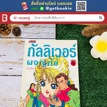
menu
หมวดหมู่
search
หมวดหมู่สินค้า
clear
หนังสือทั้งหมด
stars
สินค้าใช้เฉพาะแต้มเท่านั้น
📚 หนังสือทั่วไป
🦄 วรรณกรรม นิยาย เรื่องสั้น
🎓 การศึกษา
😼 หนังสือการ์ตูน