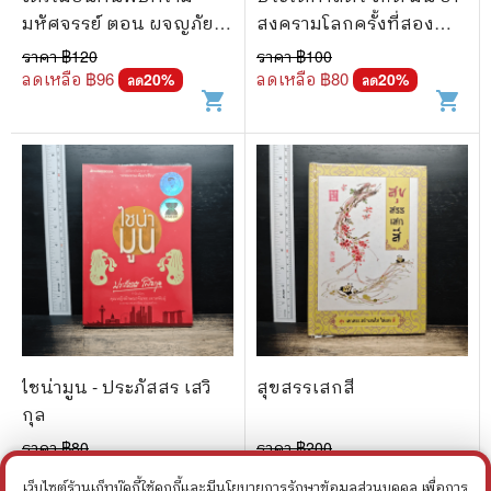
มหัศจรรย์ ตอน ผจญภัยใน
สงครามโลกครั้งที่สอง
ร่างกาย
สยองขวัญ - Terry Deary
ราคา ฿
120
ราคา ฿
100
ลดเหลือ ฿
96
ลดเหลือ ฿
80
20
%
20
%
ลด
ลด
shopping_cart
shopping_cart
ไชน่ามูน - ประภัสสร เสวิ
สุขสรรเสกสี
กุล
ราคา ฿
80
ราคา ฿
200
ลดเหลือ ฿
68
ลดเหลือ ฿
150
15
%
25
%
ลด
ลด
เว็บไซต์ร้านเก็ทบุ๊คกี้ใช้คุกกี้และมีนโยบายการรักษาข้อมูลส่วนบุคคล เพื่อการ