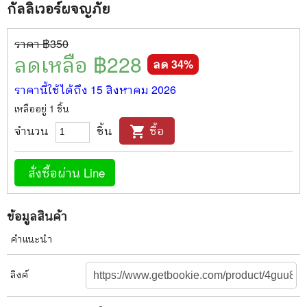
กัลลิเวอร์ผจญภัย
ราคา ฿
350
ลดเหลือ ฿
228
ลด
34
%
ราคานี้ใช้ได้ถึง
15 สิงหาคม 2026
เหลืออยู่
1
ชิ้น
จำนวน
ชิ้น
ซื้อ
shopping_cart
สั่งซื้อผ่าน Line
ข้อมูลสินค้า
คำแนะนำ
ลิงค์