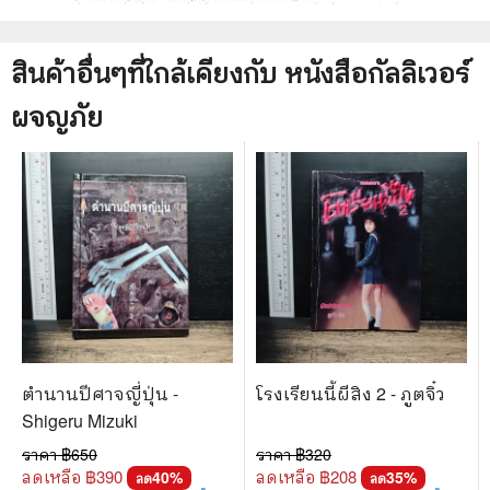
สินค้าอื่นๆที่ใกล้เคียงกับ
หนังสือ
กัลลิเวอร์
ผจญภัย
ตำนานปีศาจญี่ปุ่น -
โรงเรียนนี้ผีสิง 2 - ภูตจิ๋ว
Shigeru Mizuki
ราคา ฿
650
ราคา ฿
320
ลดเหลือ ฿
390
ลดเหลือ ฿
208
40
%
35
%
ลด
ลด