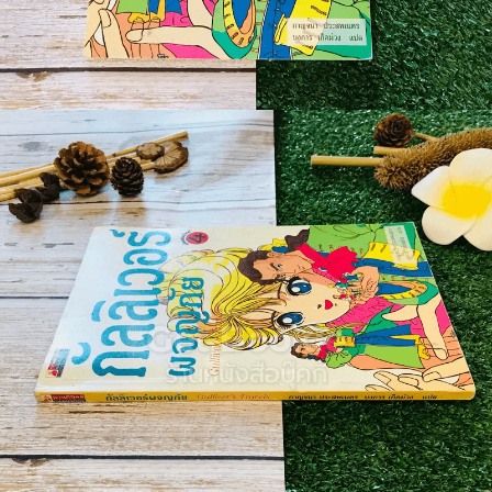
🐲 หนังสือเด็ก
📕 นิตยสาร
🌎 International Books
🎲 Board Game
📅 สินค้าอื่นๆ