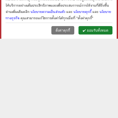
shopping_cart
shopping_cart
ให้บริการอย่างเต็มประสิทธิภาพและเพื่อประสบการณ์การใช้งานที่ดียิ่งขึ้น
อ่านเพิ่มเติมคลิก
นโยบายความเป็นส่วนตัว
และ
นโยบายคุกกี้
และ
นโยบาย
ทางธุรกิจ
คุณสามารถแก้ไขการตั้งค่าได้ทุกเมื่อที่ "ตั้งค่าคุกกี้"
หน้าแรก
ตะกร้า (
0
)
เมนูลูกค้า
home
shopping_basket
face
ตั้งค่าคุกกี้
✔️ ยอมรับทั้งหมด
a Perfect World คนจริง
เทพนารี - กิตติ วัฒนะมหา
โลกทระนง - แดง ชารี
ตม์
ราคา ฿
100
ราคา ฿
150
ลดเหลือ ฿
80
ลดเหลือ ฿
113
20
%
24
%
ลด
ลด
shopping_cart
shopping_cart