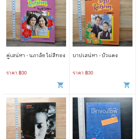
คู่เสน่หา - นภาลัย ไผ่สีทอง
บาปเสน่หา - บัวแดง
ราคา ฿
30
ราคา ฿
30
shopping_cart
shopping_cart