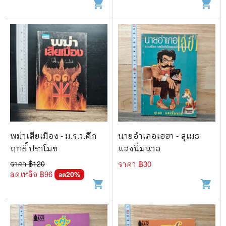
shopping_cart
shopping_cart
พม่าเสียเมือง - ม.ร.ว.คึก
นายอำเภอเฮฮา - สุเมธ
ฤทธิ์ ปราโมช
แสงนิ่มนวล
ราคา ฿
120
ราคา ฿
30
ลดเหลือ ฿
96
20
%
ลด
shopping_cart
shopping_cart