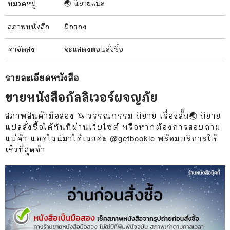
🌏 นิยายแปล
หมวดหมู่
สภาพ
หนังสือ
มือสอง
ค่าจัดส่ง
จะแสดงตอนสั่งซื้อ
รายละเอียด
หนังสือ
ขายหนังสือกัลลิเวอร์ผจญภัย
สภาพสินค้ามือสอง 🦄 วรรณกรรม นิยาย เรื่องสั้น🌏 นิยาย
แปลสั่งซื้อได้ทันทีผ่านเว็บไซต์ หรือหากต้องการสอบถาม
แม่ค้า แอดไลน์มาได้เลยค่ะ @getbookie พร้อมบริการให้
เร็วที่สุดจ้า