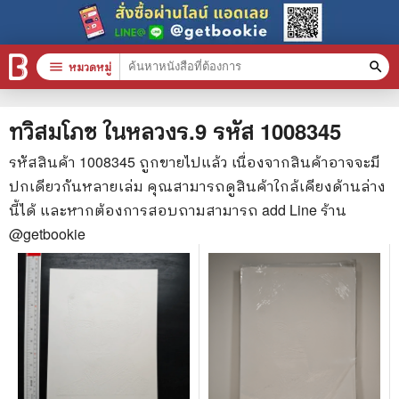
menu
หมวดหมู่
search
หมวดหมู่สินค้า
clear
ทวิสมโภช ในหลวงร.9
รหัส
1008345
รหัสสินค้า
1008345
ถูกขายไปแล้ว เนื่องจากสินค้าอาจจะมี
ปกเดียวกันหลายเล่ม คุณสามารถดูสินค้าใกล้เคียงด้านล่าง
หนังสือทั้งหมด
นี้ได้ และหากต้องการสอบถามสามารถ add Line ร้าน
stars
สินค้าใช้เฉพาะแต้มเท่านั้น
@getbookie
📚 หนังสือทั่วไป
🦄 วรรณกรรม นิยาย เรื่องสั้น
🎓 การศึกษา
😼 หนังสือการ์ตูน