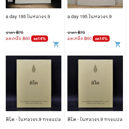
🐲 หนังสือเด็ก
📕 นิตยสาร
a day 195 ในหลวงร.9
a day 195 ในหลวงร.9
🌎 International Books
ราคา ฿
70
ราคา ฿
70
🎲 Board Game
ลดเหลือ ฿
60
ลดเหลือ ฿
60
14
%
14
%
ลด
ลด
shopping_cart
shopping_cart
📅 สินค้าอื่นๆ
ติโต - ในหลวงร.9 ทรงแปล
ติโต - ในหลวงร.9 ทรงแปล