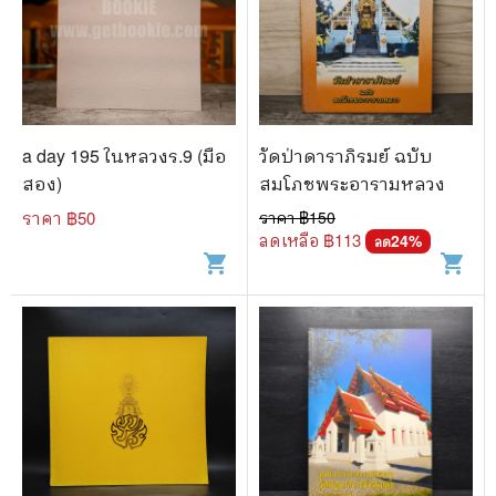
a day 195 ในหลวงร.9 (มือ
วัดป่าดาราภิรมย์ ฉบับ
สอง)
สมโภชพระอารามหลวง
ราคา ฿
50
ราคา ฿
150
ลดเหลือ ฿
113
24
%
ลด
shopping_cart
shopping_cart