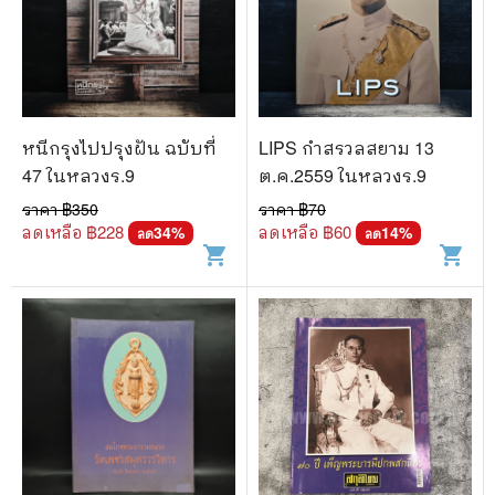
หนีกรุงไปปรุงฝัน ฉบับที่
LIPS กำสรวลสยาม 13
47 ในหลวงร.9
ต.ค.2559 ในหลวงร.9
ราคา ฿
350
ราคา ฿
70
ลดเหลือ ฿
228
ลดเหลือ ฿
60
34
%
14
%
ลด
ลด
shopping_cart
shopping_cart