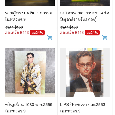
พระผู้ทรงทศพิธราชธรรม
สมโภชพระอารามหลวง วัด
ในหลวงร.9
ปิตุลาธิราชรังสฤษฎิ์
ราคา ฿
150
ราคา ฿
150
ลดเหลือ ฿
113
ลดเหลือ ฿
113
24
%
24
%
ลด
ลด
shopping_cart
shopping_cart
ขวัญเรือน 1080 พ.ย.2559
LIPS ปักษ์แรก ก.ค.2553
ในหลวงร.9
ในหลวงร.9