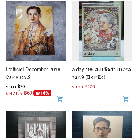
L'officiel December 2016
a day 196 สมเด็จย่า+ในหล
ในหลวงร.9
วงร.9 (มือหนึ่ง)
ราคา ฿
70
ราคา ฿
120
ลดเหลือ ฿
60
14
%
ลด
shopping_cart
shopping_cart