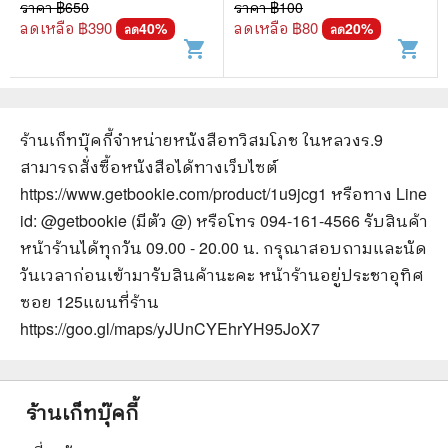
ราคา ฿
650
ราคา ฿
100
ลดเหลือ ฿
390
ลดเหลือ ฿
80
40
%
20
%
ลด
ลด
shopping_cart
shopping_cart
ร้านเก็ทบุ๊คกี้จำหน่ายหนังสือ
ทวิสมโภช ในหลวงร.9
สามารถสั่งซื้อหนังสือได้ทางเว็บไซต์
https://www.getbookie.com/product/1u9jcg1
หรือทาง Line
id: @getbookie (มีตัว @) หรือโทร 094-161-4566 รับสินค้า
หน้าร้านได้ทุกวัน 09.00 - 20.00 น. กรุณาสอบถามและนัด
วันเวลาก่อนเข้ามารับสินค้านะคะ หน้าร้านอยู่ประชาอุทิศ
ซอย 125
แผนที่ร้าน
https://goo.gl/maps/yJUnCYEhrYH95JoX7
ร้านเก็ทบุ๊คกี้