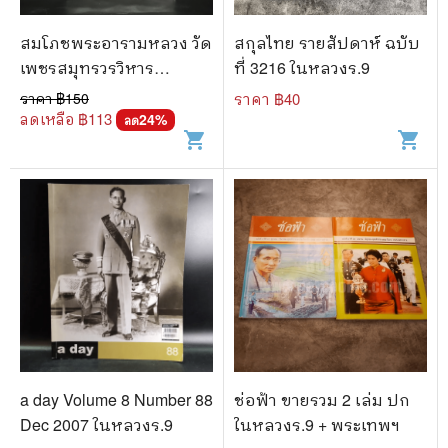
สมโภชพระอารามหลวง วัด
สกุลไทย รายสัปดาห์ ฉบับ
เพชรสมุทรวรวิหาร
ที่ 3216 ในหลวงร.9
พ.ศ.2498-2539
ราคา ฿
150
ราคา ฿
40
ลดเหลือ ฿
113
24
%
ลด
shopping_cart
shopping_cart
a day Volume 8 Number 88
ช่อฟ้า ขายรวม 2 เล่ม ปก
Dec 2007 ในหลวงร.9
ในหลวงร.9 + พระเทพฯ