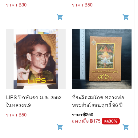
ราคา ฿
30
ราคา ฿
50
shopping_cart
shopping_cart
LIPS ปักษ์แรก ม.ค. 2552
ที่ระลึกสมโภช หลวงพ่อ
ในหลวงร.9
พระร่วงโรจนฤทธิ์ 96 ปี
ราคา ฿
50
ราคา ฿
250
ลดเหลือ ฿
175
30
%
ลด
shopping_cart
shopping_cart