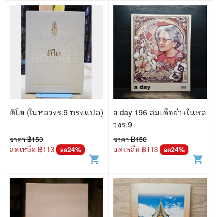
ติโต (ในหลวงร.9 ทรงแปล)
a day 196 สมเด็จย่า+ในหล
วงร.9
ราคา ฿
150
ราคา ฿
150
ลดเหลือ ฿
113
ลดเหลือ ฿
113
24
%
24
%
ลด
ลด
shopping_cart
shopping_cart