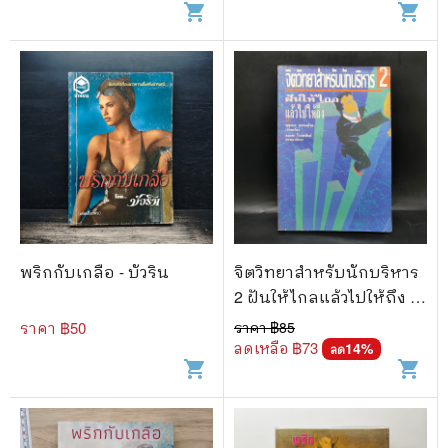
shopping_cart
shopping_cart
พริกกับเกลือ - บัวริน
จิตวิทยาสำหรับนักบริหาร
2 ฝันให้ไกลแล้วไปให้ถึง -
บุญมาก พรหมพ้วย
ราคา ฿
50
ราคา ฿
85
ลดเหลือ ฿
73
14
%
ลด
shopping_cart
shopping_cart