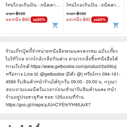
ใหม่ไกลเกินฝัน - ธนัดดา
ใหม่ไกลเกินฝัน - ธนัดดา
สว่างเดือน
สว่างเดือน
ราคา ฿
100
ราคา ฿
100
ลดเหลือ ฿
80
ลดเหลือ ฿
80
20
%
20
%
ลด
ลด
shopping_cart
shopping_cart
ร้านเก็ทบุ๊คกี้จำหน่ายหนังสือ
พระนครควรชม ฉบับเกี้ยว
ไปให้ไกล จากใกล้เกลือกินด่าง
สามารถสั่งซื้อหนังสือได้
ทางเว็บไซต์
https://www.getbookie.com/product/2a59iuj
หรือทาง Line id: @getbookie (มีตัว @) หรือโทร 094-161-
4566 รับสินค้าหน้าร้านได้ทุกวัน 09.00 - 20.00 น. กรุณา
สอบถามและนัดวันเวลาก่อนเข้ามารับสินค้านะคะ หน้า
ร้านอยู่ประชาอุทิศ ซอย 125
แผนที่ร้าน
https://goo.gl/maps/yJUnCYEhrYH95JoX7