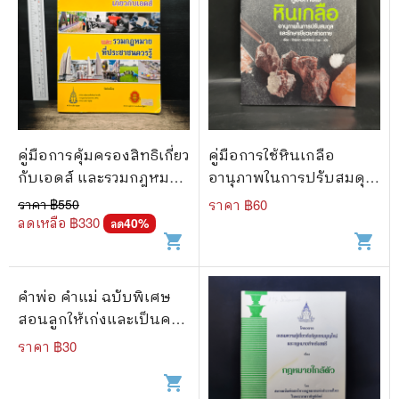
คู่มือการคุ้มครองสิทธิเกี่ยว
คู่มือการใช้หินเกลือ
กับเอดส์ และรวมกฎหมาย
อานุภาพในการปรับสมดุล
ที่ประชาชนควรรู้
และรักษาเยียวยาร่างกาย
ราคา ฿
550
ราคา ฿
60
ลดเหลือ ฿
330
40
%
ลด
shopping_cart
shopping_cart
คำพ่อ คำแม่ ฉบับพิเศษ
สอนลูกให้เก่งและเป็นคน
ดี - พระธรรมกิตติวงศ์
ราคา ฿
30
shopping_cart