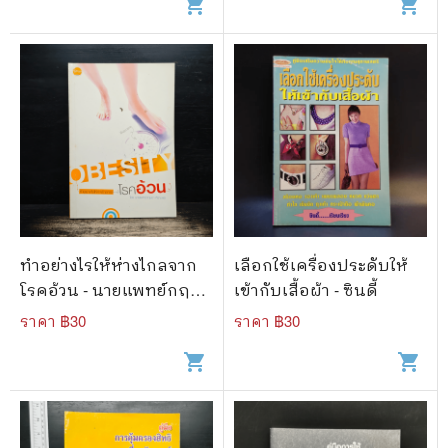
shopping_cart
shopping_cart
ทำอย่างไรให้ห่างไกลจาก
เลือกใช้เครื่องประดับให้
โรคอ้วน - นายแพทย์กฤษ
เข้ากับเสื้อผ้า - ซินดี้
ดา ศิรามพุช
ราคา ฿
30
ราคา ฿
30
shopping_cart
shopping_cart