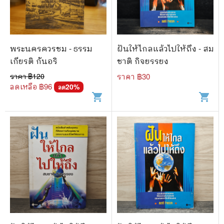
🐲 หนังสือเด็ก
📕 นิตยสาร
🌎 International Books
พระนครควรชม - ธรรม
ฝันให้ไกลแล้วไปให้ถึง - สม
🎲 Board Game
เกียรติ กันอริ
ชาติ กิจยรรยง
ราคา ฿
120
ราคา ฿
30
📅 สินค้าอื่นๆ
ลดเหลือ ฿
96
20
%
ลด
shopping_cart
shopping_cart