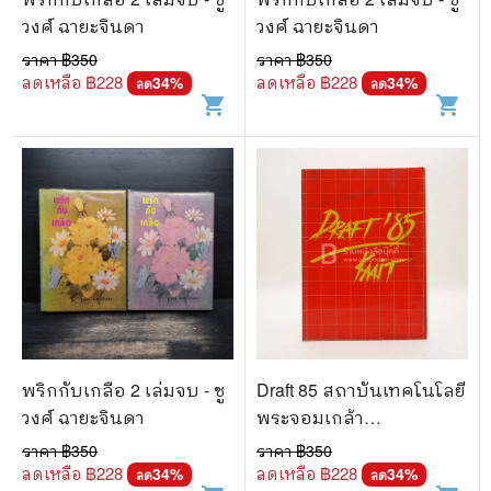
วงศ์ ฉายะจินดา
วงศ์ ฉายะจินดา
ราคา ฿
350
ราคา ฿
350
ลดเหลือ ฿
228
ลดเหลือ ฿
228
34
%
34
%
ลด
ลด
shopping_cart
shopping_cart
พริกกับเกลือ 2 เล่มจบ - ชู
Draft 85 สถาบันเทคโนโลยี
วงศ์ ฉายะจินดา
พระจอมเกล้า
พระนครเหนือ
ราคา ฿
350
ราคา ฿
350
ลดเหลือ ฿
228
ลดเหลือ ฿
228
34
%
34
%
ลด
ลด