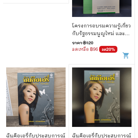
โครงการอบรมความรู้เกี่ยว
กับรัฐธรรมนูญใหม่ และ
กฎหมายสำหรับสตรี เรื่อง
ราคา ฿
120
กฎหมายใกล้ตัว
ลดเหลือ ฿
96
20
%
ลด
shopping_cart
ฉันคือเอรี่กับประสบการณ์
ฉันคือเอรี่กับประสบการณ์