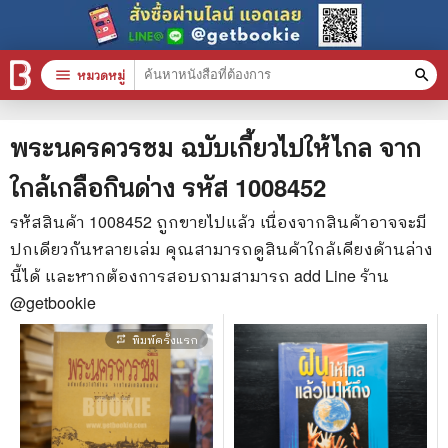
menu
หมวดหมู่
search
หมวดหมู่สินค้า
clear
พระนครควรชม ฉบับเกี้ยวไปให้ไกล จาก
ใกล้เกลือกินด่าง
รหัส
1008452
หนังสือทั้งหมด
รหัสสินค้า
1008452
ถูกขายไปแล้ว เนื่องจากสินค้าอาจจะมี
ปกเดียวกันหลายเล่ม คุณสามารถดูสินค้าใกล้เคียงด้านล่าง
stars
สินค้าใช้เฉพาะแต้มเท่านั้น
นี้ได้ และหากต้องการสอบถามสามารถ add Line ร้าน
📚 หนังสือทั่วไป
@getbookie
🦄 วรรณกรรม นิยาย เรื่องสั้น
พิมพ์ครั้งแรก
repeat_one
🎓 การศึกษา
😼 หนังสือการ์ตูน