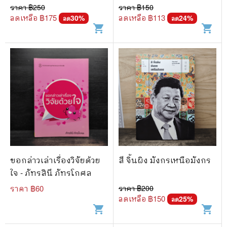
ราคา ฿
250
ราคา ฿
150
ลดเหลือ ฿
175
ลดเหลือ ฿
113
30
%
24
%
ลด
ลด
shopping_cart
shopping_cart
ขอกล่าวเล่าเรื่องวิจัยด้วย
สี จิ้นผิง มังกรเหนือมังกร
ใจ - ภัทรสินี ภัทรโกศล
ราคา ฿
60
ราคา ฿
200
ลดเหลือ ฿
150
25
%
ลด
shopping_cart
shopping_cart