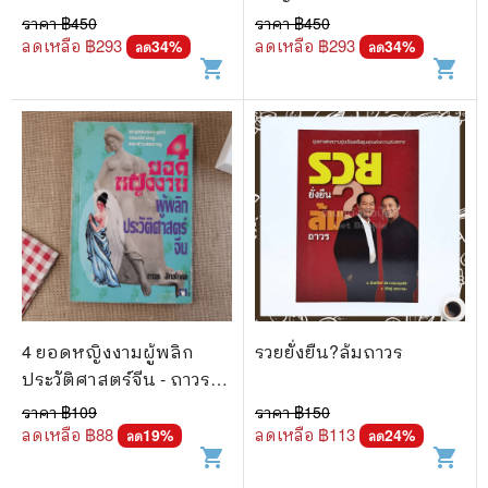
ราคา ฿
450
ราคา ฿
450
ลดเหลือ ฿
293
ลดเหลือ ฿
293
34
%
34
%
ลด
ลด
shopping_cart
shopping_cart
4 ยอดหญิงงามผู้พลิก
รวยยั่งยืน?ล้มถาวร
ประวัติศาสตร์จีน - ถาวร
สิกขโกศล
ราคา ฿
109
ราคา ฿
150
ลดเหลือ ฿
88
ลดเหลือ ฿
113
19
%
24
%
ลด
ลด
shopping_cart
shopping_cart