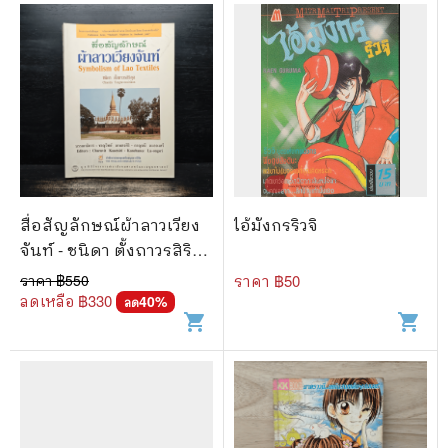
สื่อสัญลักษณ์ผ้าลาวเวียง
ไอ้มังกรริวจิ
จันท์ - ชนิดา ตั้งถาวรสิริ
กุล
ราคา ฿
550
ราคา ฿
50
ลดเหลือ ฿
330
40
%
ลด
shopping_cart
shopping_cart