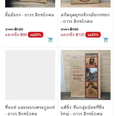
🐲 หนังสือเด็ก
📕 นิตยสาร
ยิ้มมังกร - ถาวร สิกขโกศล
สกัดจุดยุทธจักรมังกรหยก
🌎 International Books
- ถาวร สิกขโกศล
ราคา ฿
120
ราคา ฿
160
🎲 Board Game
ลดเหลือ ฿
96
ลดเหลือ ฿
120
20
%
25
%
ลด
ลด
shopping_cart
shopping_cart
📅 สินค้าอื่นๆ
ชื่อแซ่ และระบบตระกูลแซ่
แต้จิ๋ว: จีนกลุ่มน้อยที่ยิ่ง
- ถาวร สิกขโกศล
ใหญ่ - ถาวร สิกขโกศล