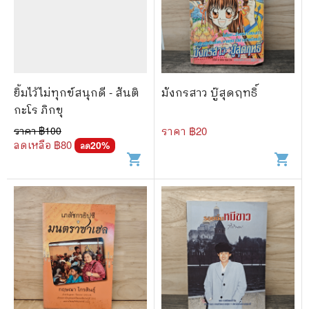
ยิ้มไว้ไม่ทุกข์สนุกดี - สันติ
มังกรสาว บู๊สุดฤทธิ์
กะโร ภิกขุ
ราคา ฿
100
ราคา ฿
20
ลดเหลือ ฿
80
20
%
ลด
shopping_cart
shopping_cart