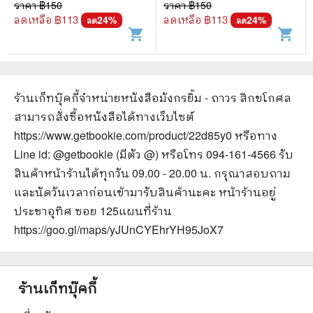
ไกรสินธุ์
ไกรสินธุ์
ราคา ฿
150
ราคา ฿
150
ลดเหลือ ฿
113
ลดเหลือ ฿
113
24
%
24
%
ลด
ลด
shopping_cart
shopping_cart
ร้านเก็ทบุ๊คกี้จำหน่ายหนังสือ
มังกรยิ้ม - ถาวร สิกขโกศล
สามารถสั่งซื้อหนังสือได้ทางเว็บไซต์
https://www.getbookie.com/product/22d85y0
หรือทาง
Line id: @getbookie (มีตัว @) หรือโทร 094-161-4566 รับ
สินค้าหน้าร้านได้ทุกวัน 09.00 - 20.00 น. กรุณาสอบถาม
และนัดวันเวลาก่อนเข้ามารับสินค้านะคะ หน้าร้านอยู่
ประชาอุทิศ ซอย 125
แผนที่ร้าน
https://goo.gl/maps/yJUnCYEhrYH95JoX7
ร้านเก็ทบุ๊คกี้