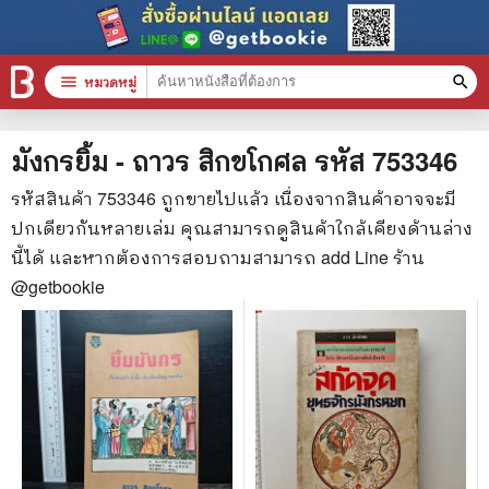
menu
หมวดหมู่
search
หมวดหมู่สินค้า
clear
มังกรยิ้ม - ถาวร สิกขโกศล
รหัส
753346
รหัสสินค้า
753346
ถูกขายไปแล้ว เนื่องจากสินค้าอาจจะมี
ปกเดียวกันหลายเล่ม คุณสามารถดูสินค้าใกล้เคียงด้านล่าง
หนังสือทั้งหมด
นี้ได้ และหากต้องการสอบถามสามารถ add Line ร้าน
stars
สินค้าใช้เฉพาะแต้มเท่านั้น
@getbookie
📚 หนังสือทั่วไป
🦄 วรรณกรรม นิยาย เรื่องสั้น
🎓 การศึกษา
😼 หนังสือการ์ตูน