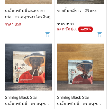
เภสัชกรยิปซี มนตราซา
รอยยิ้มหมีขาว - สิรินธร
เฮล - ดร.กฤษณา ไกรสินธุ์
ราคา ฿
50
ราคา ฿
100
ลดเหลือ ฿
80
20
%
ลด
shopping_cart
shopping_cart
Shining Black Star
Shining Black Star
เภสัชกรยิปซี - ดร.กฤษณา
เภสัชกรยิปซี - ดร.กฤษณา