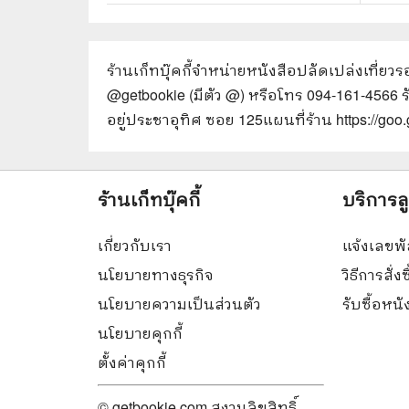
ร้านเก็ทบุ๊คกี้จำหน่ายหนังสือ
ปลัดเปล่งเที่ยว
@getbookie (มีตัว @) หรือโทร 094-161-4566 
อยู่ประชาอุทิศ ซอย 125
แผนที่ร้าน https://g
ร้านเก็ทบุ๊คกี้
บริการล
เกี่ยวกับเรา
แจ้งเลขพั
นโยบายทางธุรกิจ
วิธีการสั่งซ
นโยบายความเป็นส่วนตัว
รับซื้อหน
นโยบายคุกกี้
ตั้งค่าคุกกี้
© getbookie.com สงวนลิขสิทธิ์