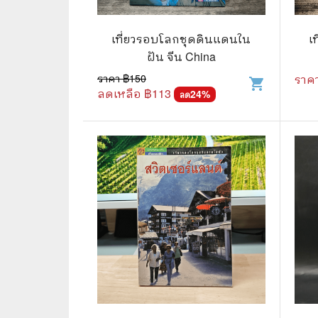
🛸 วิทยาศาสตร์ คณิตศาสตร์
🐾 เกี่ย
🌾 พืช สัตว์
🎻 การ
เที่ยวรอบโลกชุดดินแดนใน
เ
ฝัน จีน China
🥘 อาหาร สุขภาพ ความงาม
🍳 การ
ราคา ฿
150
ราค
shopping_cart
ลดเหลือ ฿
113
👪 ครอบครัว การเลี้ยงลูก
24
%
🕵️‍♀️ 
ลด
🏡 บ้านและสวน
🎸 ดนตรี ภาพยนตร์
⚽ การ์
⚽ กีฬา เกม
😀 ตล
👸 นางงาม
🔮 แฟน
🖥️ คอมพิวเตอร์ เทคโนโลยี
🧗‍♂️ ผจ
หนังสือทั่วไป พ็อกเก็ตบุ๊ค
👽 ไซไฟ
☠️ การ์