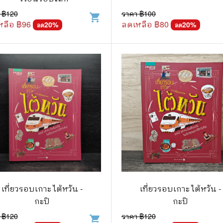
 ฿
120
ราคา ฿
100
shopping_cart
แก๊ก
หลือ ฿
96
ลดเหลือ ฿
80
20
%
20
%
ลด
ลด
การ์ตูนภาษาญี่ปุ่น
BOXSET การ์ตูน
การ์ตูน
สือเด็ก
รู้สำหรับเด็ก
าน
เที่ยวรอบเกาะ ไต้หวัน -
เที่ยวรอบเกาะ ไต้หวัน -
กะปิ
กะปิ
 ฿
120
ราคา ฿
120
shopping_cart