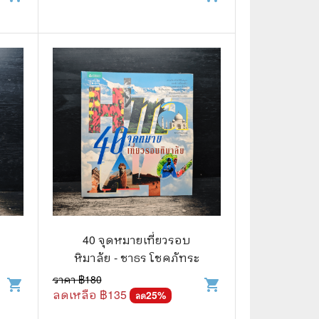
40 จุดหมายเที่ยวรอบ
หิมาลัย - ชาธร โชคภัทระ
ราคา ฿
180
shopping_cart
shopping_cart
ลดเหลือ ฿
135
25
%
ลด