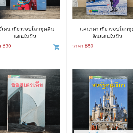
แนะแนวการศึกษา
🤡 เรื่องสั้น ขำขัน
กษาและการสอน
🎨 ศิลปะและการออกแบบ
วีเดน เที่ยวรอบโลกชุดดิน
แคนาดา เที่ยวรอบโลกชุ
🎸 ดนตรี
แดนในฝัน
ดินแดนในฝัน
สือการ์ตูน
🩱 แฟชั่น
า ฿
30
ราคา ฿
50
shopping_cart
ตูนชุด
🔭 วิทยาศาสตร์
ตูนเล่มเดียวจบ
🕰️ ประวัติศาสตร์
การ์ตูนวาย การ์ตูนยูริ
⛪ ศาสนา
์ตูนยุคเก่า
🏙️ การเมือง
 โรแมนติก
⚽ กีฬา
า ชีวิต เรื่องจริง
🎞️ ภาพยนตร์
สยองขวัญ ระทึกขวัญ
โมเดล