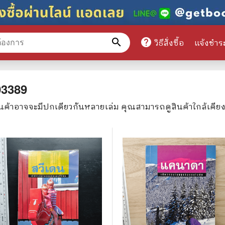
search
help
วิธีสั่งซื้อ
แจ้งชำร
หมวดหมู่สินค้า
03389
ินค้าอาจจะมีปกเดียวกันหลายเล่ม คุณสามารถดูสินค้าใกล้เคีย
ศึกษา
📕 นิตยสาร
มาย
📺 เรื่องย่อละครโทรทัศน์
าศาสตร์
นิตยสารดารารุ่นเก่า
แพทย์
แฟนคลับดารา
ู่มือเตรียมสอบราชการ
เรื่องย่อซีรี่ย์ต่างประเทศ
สือเรียน
🌍 ทั่วไปและวาไรตี้