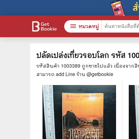
menu
หมวดหมู่
ปลัดเปล่งเที่ยวรอบโลก
รหัส
10
รหัสสินค้า
1003389
ถูกขายไปแล้ว เนื่องจากส
หนังสือทั้งหมด
🎓 การ
สามารถ add Line ร้าน @getbookie
stars
สินค้าใช้เฉพาะแต้มเท่านั้น
⚖️ กฎห
💬 ภาษ
📚 หนังสือทั่วไป
💉 การ
😁 จิตวิทยา พัฒนาตนเอง
👮‍♀️ ค
👔 ธุรกิจ เศรษฐศาสตร์
🏫 หนัง