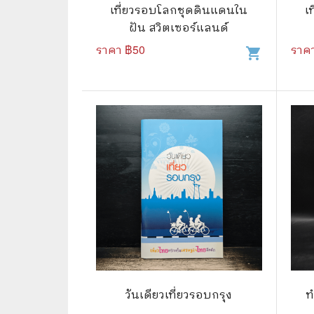
🦄 วรรณกรรม นิยาย เรื่องสั้น
👩 สนพ
เที่ยวรอบโลกชุดดินแดนใน
เ
ฝัน สวิตเซอร์แลนด์
🐇 เรื่องสั้น
☘️ สนพ.
ราคา ฿
50
ราค
shopping_cart
🛖 วรรณคดีไทย นิทานพื้นบ้าน
🔵 สนพ
👩‍🦳 นิยายไทยรุ่นเก่า
🏳️‍🌈 ส
🏵️ บทกวี บทกลอน
🟩 สน
🏞️ นิยายภาพ
☀️ สนพ.
👨‍❤️‍👨 นิยายวาย นิยายยูริ
🟦 สนพ.
✍️ นิยายฟิคชั่น
⭕ สนพ.
🌏 นิยายแปล
🔴 สนพ
🏰 วรรณกรรมเยาวชน
🔲 สนพ
🦄 แฟนตาซี
💜 สนพ
วันเดียวเที่ยวรอบกรุง
ท
🛸 ไซไฟ วิทยาศาสตร์
การ์ตู