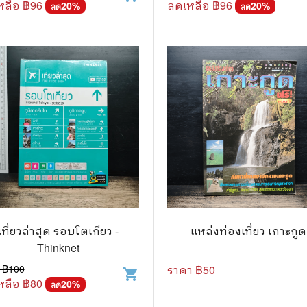
หลือ ฿
96
ลดเหลือ ฿
96
20
%
20
%
ลด
ลด
เที่ยวล่าสุด รอบโตเกียว -
แหล่งท่องเที่ยว เกาะกูด
Thinknet
 ฿
100
ราคา ฿
50
shopping_cart
หลือ ฿
80
20
%
ลด