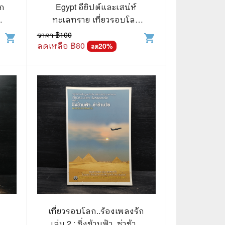
⚽ Sports
Egypt อียิปต์และเสน่ห์
น
ทะเลทราย เที่ยวรอบโลก
ชุดดินแดนในฝัน
ราคา ฿
100
shopping_cart
shopping_cart
🎲 Board Game
ลดเหลือ ฿
80
20
%
ลด
2️⃣ Used Board Game บอร์ดเกมมือ
สอง
🎉 Party
🧠 Strategy
🪅 Family
♟️ Abstract
บอร์ดเกมแปลไทย
บอร์ดเกมโดยคนไทย
🎴 Card Sleeves ซองใส่การ์ด
เที่ยวรอบโลก..ร้องเพลงรัก
เล่ม 2 : ซิ่งข้ามฟ้า..ซ่าข้าม
Board Game