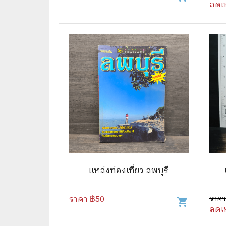
ลดเ
⛺ ผจญภัย
😀 ตลก สนุกสนาน
นิยาย วรรณกรรม
แหล่งท่องเที่ยว ลพบุรี
ราคา ฿
50
ราคา
shopping_cart
ลดเ