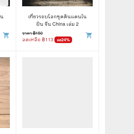
🧒 Children's Books
👪 Family and Relationships
ใน
เที่ยวรอบโลกชุดดินแดนใน
ฝัน จีน China เล่ม 2
🐕‍🦺 Animals
ราคา ฿
150
shopping_cart
shopping_cart
ลดเหลือ ฿
113
🏛️ Politics & Government
24
%
ลด
⚙️ Engineering & Transportation
⚖️ Law
👤 Biography
🍸 Food and Drink
💃 Hobbies and Collectibles
🖋️ Literature and Fiction
🧳 Travel Literature