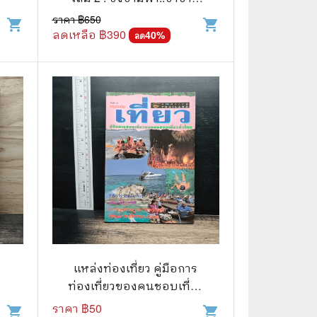
วัย - พงษ์อนันต์ สรรพานิช
ราคา ฿
650
shopping_cart
shopping_cart
ลดเหลือ ฿
390
40
%
ลด
📅 สินค้าอื่นๆ
📒 สมุดบันทึก
🎥 ของสะสมจากหนังและการ์ตูน
📅 ปฏิทินเก่า
อื่นๆ
แหล่งท่องเที่ยว คู่มือการ
ท่องเที่ยวของคนชอบเที่ยว
ทั่วไทย
ราคา ฿
50
shopping_cart
shopping_cart