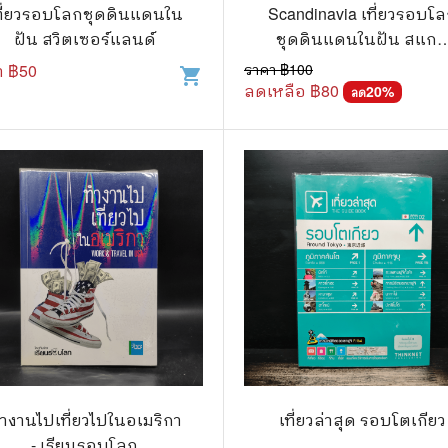
.ยอดธิดา
ไอทีและเทคโนโลยี
ที่ยวรอบโลกชุดดินแดนใน
Scandinavia เที่ยวรอบโลก
ฝัน สวิตเซอร์แลนด์
ชุดดินแดนในฝัน สแก
รักพิมพ์ Luckpim
นิตยสารเก่าราคาถูก
ดิเนเวีย
า ฿
50
ราคา ฿
100
shopping_cart
.Phoenix Next
นางงามและการประกวด
ลดเหลือ ฿
80
20
%
ลด
นพ.หมึกจีน
พ.บงกช
วิบูลย์กิจ
เนชั่น
สยามอินเตอร์
.บูรพัฒน์
.Zenshu
.Bly
ำงานไปเที่ยวไปในอเมริกา
เที่ยวล่าสุด รอบโตเกียว
- เรียนรอบโลก
นรายเดือน รายสัปดาห์