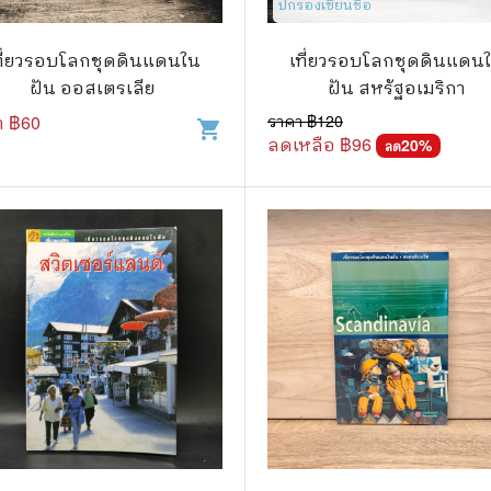
ปกรองเขียนชื่อ
วกับสัตว์
Gossip ดารา
์ตูนดนตรี
👙 เซ็กซี่
ที่ยวรอบโลกชุดดินแดนใน
เที่ยวรอบโลกชุดดินแดน
ฝัน ออสเตรเลีย
ฝัน สหรัฐอเมริกา
์ตูนทำอาหาร
วัยรุ่น
า ฿
60
ราคา ฿
120
shopping_cart
ลดเหลือ ฿
96
สืบสวน สอบสวน
🥘 อาหาร
20
%
ลด
⚔️ ต่อสู้ แอ๊คชั่น
💄 สุขภาพและความงาม
ตูนกีฬา
🏠 แต่งบ้าน
ก
🧳 ท่องเที่ยว
ตาซี
คู่มือเฉลยเกม
ญภัย ท่องเที่ยว
เกษตรและธรรมชาติ
แม่และเด็ก
ตูนผีไทย
ภาษาศาสตร์