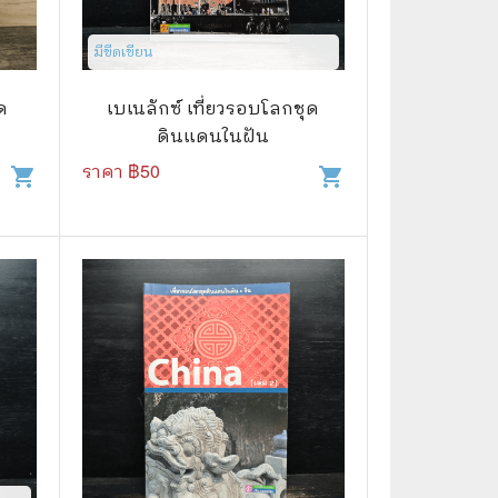
🌠 Astrology
มีขีดเขียน
⛪ Religion
ด
เบเนลักซ์ เที่ยวรอบโลกชุด
🧏‍♀️ Languages
ดินแดนในฝัน
🪐 Science & Math
ราคา ฿
50
shopping_cart
shopping_cart
🏋️‍♂️ Health and Well-Being
🤳 Social Science
😊 Self-Enrichment
👔 Business and Economics
🖥️ Computers & Technology
🧑‍🏫 Education & Teaching
🎶 Music & Movie