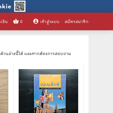
shopping_basket
account_circle
ะเงิน
0
เข้าสู่ระบบ
สมัครสมาชิก
clear
งด้านล่างนี้ได้ และหากต้องการสอบถาม
🌎 International Books
🎨 Art and Design
🤹‍♀️ Humor & Entertainment
🏝️ Survival & Emergency
Preparedness
🦸‍♂️ Comics & Graphic Novels
🏺 Historical & Political