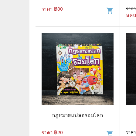
ราคา ฿
30
ราคา
shopping_cart
🌟 นิยายไลท์โนเวล
การ์ตูน
ลดเ
🏺 อิงประวัติศาสตร์
หนังสือ
🏮 นิยายจีน
กล่อง 
🌞 นิยายแจ่มใส
หนังสือ
❤️ รัก โรแมนติก
❤️‍🔥❤️‍🔥 นิยายรัก ราคาถูกสุด
🐲 หนัง
💀 ผี สยองขวัญ ระทึกขวัญ
🪐 ความ
🎭 ดราม่า ชีวิต
🐲 นิท
🌔 ลึกลับ
กฏหมายแปลกรอบโลก
🔍 สืบสวน สอบสวน
ราคา ฿
20
ราคา
⚔️ แอ็คชั่น ต่อสู้
shopping_cart