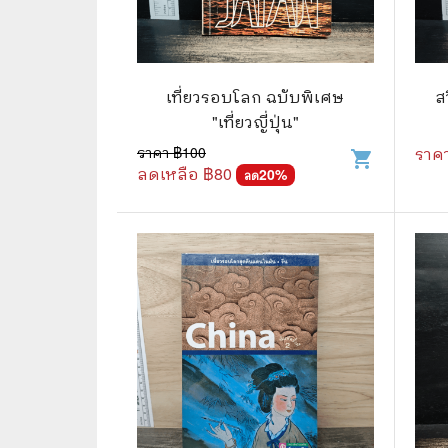
📜 ประวัติศาสตร์
👩‍🏫 
👤 ประวัติบุคคล ประสบการณ์ชีวิต
การศึ
เที่ยวรอบโลก ฉบับพิเศษ
ส
🌠 โหราศาสตร์ การทำนาย
"เที่ยวญี่ปุ่น"
☸️ ธรรมะ ศาสนา ปรัชญา
😼 หนัง
ราคา ฿
100
ราค
shopping_cart
ลดเหลือ ฿
80
20
%
ลด
🏙️ การเมือง สังคมศาสตร์
📚 การ์
🪦 งานศพ อนุสรณ์ต่างๆ
📗 การ์
🧳 ท่องเที่ยว ประสบการณ์ท่องเที่ยว
👨‍❤️‍👨 
💃 งานอดิเรก อาชีพ
🕰️ การ
สารคดี
❤️ รัก
🌎 สารคดี ความรู้รอบตัว
🎭 ดราม่
💎 เพชร พลอย อัญมณี
💀 ผี 