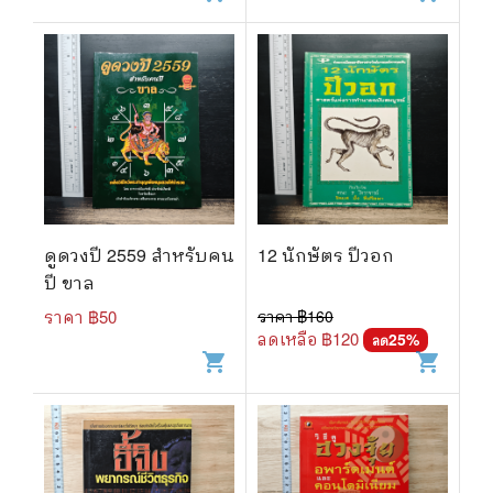
ดูดวงปี 2559 สำหรับคน
12 นักษัตร ปีวอก
ปี ขาล
ราคา ฿
50
ราคา ฿
160
ลดเหลือ ฿
120
25
%
ลด
shopping_cart
shopping_cart