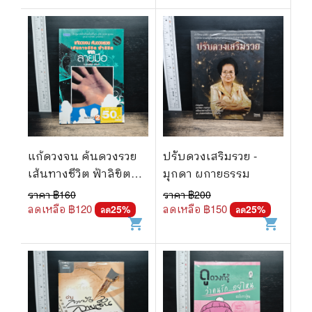
แก้ดวงจน ค้นดวงรวย
ปรับดวงเสริมรวย -
เส้นทางชีวิต ฟ้าลิขิต
มุกดา ผกายธรรม
จากลายมือ
ราคา ฿
160
ราคา ฿
200
ลดเหลือ ฿
120
ลดเหลือ ฿
150
25
%
25
%
ลด
ลด
shopping_cart
shopping_cart