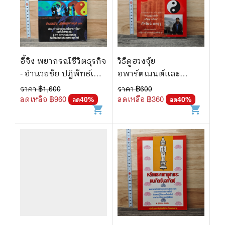
อี้จิง พยากรณ์ชีวิตธุรกิจ
วิธีดูฮวงจุ้ย
- อำนวยชัย ปฏิพัทธ์เผ่า
อพาร์ตเมนต์และ
พงศ์
คอนโดมิเนียม
ราคา ฿
1,600
ราคา ฿
600
ลดเหลือ ฿
960
ลดเหลือ ฿
360
40
%
40
%
ลด
ลด
shopping_cart
shopping_cart