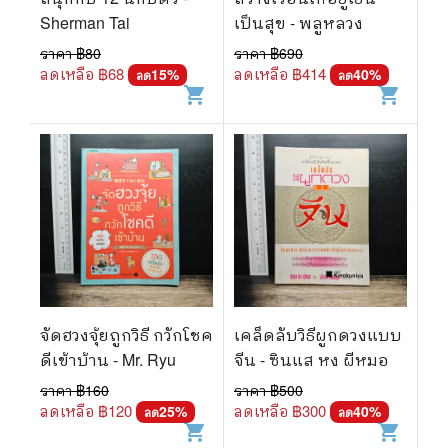
🐲 หนังสือเด็ก
Sherman Tai
เป็นสุข - พลูหลวง
📕 นิตยสาร
ราคา ฿
80
ราคา ฿
690
ลดเหลือ ฿
68
ลดเหลือ ฿
414
15
%
40
%
ลด
ลด
🌎 International Books
shopping_cart
shopping_cart
🎲 Board Game
📅 สินค้าอื่นๆ
จัดฮวงจุ้ยถูกวิธี กวักโชค
เคล็ดลับวิธีผูกดวงแบบ
ดีเข้าบ้าน - Mr. Ryu
จีน - ซินแส หง ผีหมอ
ราคา ฿
160
ราคา ฿
500
ลดเหลือ ฿
120
ลดเหลือ ฿
300
25
%
40
%
ลด
ลด
shopping_cart
shopping_cart