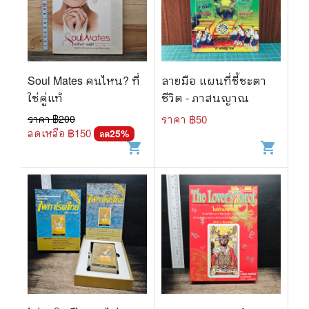
Soul Mates คนไหน? ที่
ลายมือ แผนที่ชี้ชะตา
ใช่คู่แท้
ชีวิต - ภาสนญาณ
ราคา ฿
200
ราคา ฿
50
ลดเหลือ ฿
150
25
%
ลด
shopping_cart
shopping_cart