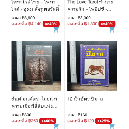
ไพ่ทาโรต์ไทย + ไพ่ทา
The Love Tarot ทำนาย
โรต์ - อุดม ตั้งฑูตสวัสดิ์
ความรัก + ไพ่ยิปซี -
สังคม ฮอหรินทร์
ราคา ฿
6,900
ราคา ฿
3,000
ลดเหลือ ฿
4,140
ลดเหลือ ฿
1,800
40
%
40
%
ลด
ลด
shopping_cart
shopping_cart
ยันต์ มนต์ตรา ไสยเวท
12 นักษัตร ปีขาล
ความเชื่อที่ลี้ลับแห่ง
ล้านนา
ราคา ฿
600
ราคา ฿
160
ลดเหลือ ฿
360
ลดเหลือ ฿
120
40
%
25
%
ลด
ลด
shopping_cart
shopping_cart