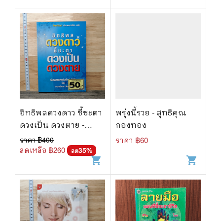
อิทธิพลดวงดาว ชี้ชะตา
พรุ่งนี้รวย - สุทธิคุณ
ดวงเป็น ดวงตาย -
กองทอง
อาจารย์สมาน สิงห์มโน
ราคา ฿
400
ราคา ฿
60
ลดเหลือ ฿
260
35
%
ลด
shopping_cart
shopping_cart