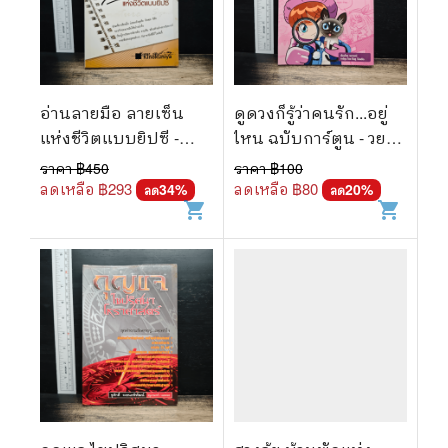
อ่านลายมือ ลายเซ็น
ดูดวงก็รู้ว่าคนรัก...อยู่
แห่งชีวิตแบบยิปซี -
ไหน ฉบับการ์ตูน - วยา
ขุนทอง อุสนี ณ อยุธยา
กรณ์
ราคา ฿
450
ราคา ฿
100
ลดเหลือ ฿
293
ลดเหลือ ฿
80
34
%
20
%
ลด
ลด
shopping_cart
shopping_cart