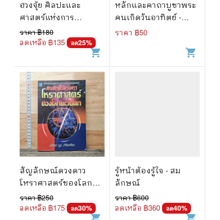
ฮวงจุ้ย ศิลปะและ
หลักและคาถาบูชาพระ
ศาสตร์แห่งการ
คนเกิดวันอาทิตย์ -
พยากรณ์ - พิสมัย สุภัทร
สุวรรณ
ราคา ฿
180
ราคา ฿
50
านนท์
ลดเหลือ ฿
135
25
%
ลด
shopping_cart
shopping_cart
สัญลักษณ์ดวงดาว
รู้หน้าต้องรู้ใจ - สม
โหราศาสตร์ของโลก
ลักษณ์
ตะวันตก - ธนัชชา บูม
ราคา ฿
250
ราคา ฿
600
ลดเหลือ ฿
175
ลดเหลือ ฿
360
30
%
40
%
ลด
ลด
shopping_cart
shopping_cart