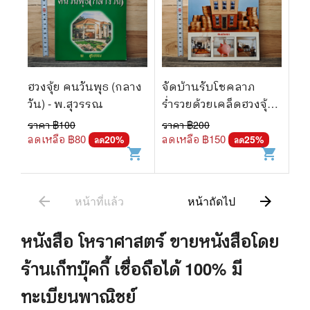
ฮวงจุ้ย คนวันพุธ (กลาง
จัดบ้านรับโชคลาภ
วัน) - พ.สุวรรณ
ร่ำรวยด้วยเคล็ดฮวงจุ้ย -
พิมนมินตรา
ราคา ฿
100
ราคา ฿
200
ลดเหลือ ฿
80
ลดเหลือ ฿
150
20
%
25
%
ลด
ลด
shopping_cart
shopping_cart
arrow_back
arrow_forward
หน้าที่แล้ว
หน้าถัดไป
หนังสือ
โหราศาสตร์
ขายหนังสือโดย
ร้านเก็ทบุ๊คกี้ เชื่อถือได้ 100% มี
ทะเบียนพาณิชย์