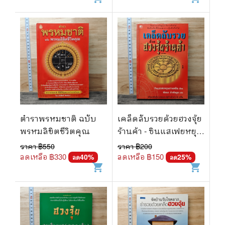
ตำราพรหมชาติ ฉบับ
เคล็ดลับรวยด้วยฮวงจุ้ย
พรหมลิขิตชีวิตคุณ
ร้านค้า - ซินแสเฟยหยุน
ซานหยิน
ราคา ฿
550
ราคา ฿
200
ลดเหลือ ฿
330
ลดเหลือ ฿
150
40
%
25
%
ลด
ลด
shopping_cart
shopping_cart