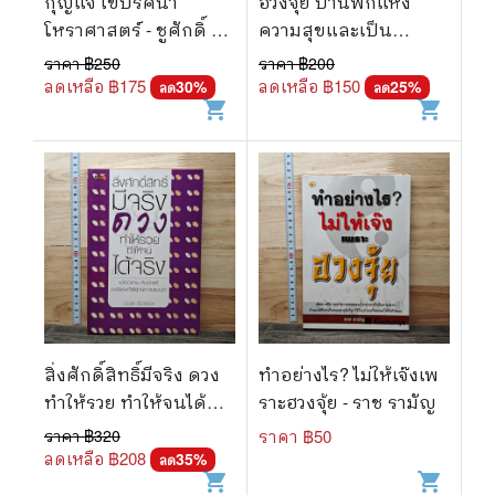
กุญแจ ไขปริศนา
ฮวงจุ้ย บ้านพักแห่ง
โหราศาสตร์ - ชูศักดิ์ จง
ความสุขและเป็น
ธนะพิพัฒน์
ศิริมงคล - ม.อึ้งอรุณ
ราคา ฿
250
ราคา ฿
200
ลดเหลือ ฿
175
ลดเหลือ ฿
150
30
%
25
%
ลด
ลด
shopping_cart
shopping_cart
สิ่งศักดิ์สิทธิ์มีจริง ดวง
ทำอย่างไร? ไม่ให้เจ๊งเพ
ทำให้รวย ทำให้จนได้
ราะฮวงจุ้ย - ราช รามัญ
จริง - อาจารย์นพ เรือง
ราคา ฿
320
ราคา ฿
50
รอง
ลดเหลือ ฿
208
35
%
ลด
shopping_cart
shopping_cart