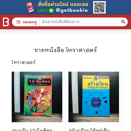
menu
หมวดหมู่
search
หมวดหมู่สินค้า
clear
ขายหนังสือ
โหราศาสตร์
หนังสือทั้งหมด
โหราศาสตร์
stars
สินค้าใช้เฉพาะแต้มเท่านั้น
📚 หนังสือทั่วไป
🦄 วรรณกรรม นิยาย เรื่องสั้น
🎓 การศึกษา
😼 หนังสือการ์ตูน
สนุกกับ 12 นักษัตร -
สร้างเรือนให้อยู่เย็น