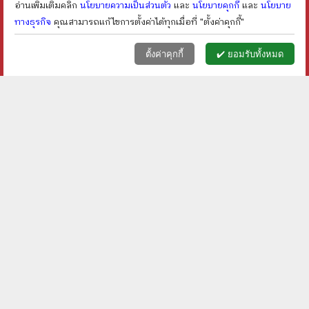
อ่านเพิ่มเติมคลิก
นโยบายความเป็นส่วนตัว
และ
นโยบายคุกกี้
และ
นโยบาย
ทางธุรกิจ
คุณสามารถแก้ไขการตั้งค่าได้ทุกเมื่อที่ "ตั้งค่าคุกกี้"
หน้าแรก
ตะกร้า (
0
)
เมนูลูกค้า
home
shopping_basket
face
ตั้งค่าคุกกี้
✔️ ยอมรับทั้งหมด
ร้านเก็ทบุ๊คกี้
เกี่ยวกับเรา
นโยบายทางธุรกิจ
นโยบายความเป็นส่วนตัว
นโยบายคุกกี้
ตั้งค่าคุกกี้
© getbookie.com สงวนลิขสิทธิ์
บริการลูกค้า
แจ้งเลขพัสดุ
วิธีการสั่งซื้อ