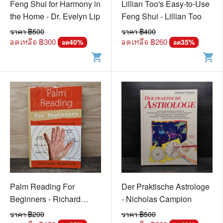
Feng Shui for Harmony in
Lillian Too's Easy-to-Use
the Home - Dr. Evelyn Lip
Feng Shui - Lillian Too
ราคา ฿
500
ราคา ฿
400
ลดเหลือ ฿
300
ลดเหลือ ฿
260
40
%
35
%
ลด
ลด
shopping_cart
shopping_cart
Palm Reading For
Der Praktische Astrologe
Beginners - Richard
- Nicholas Campion
Webster
ราคา ฿
200
ราคา ฿
500