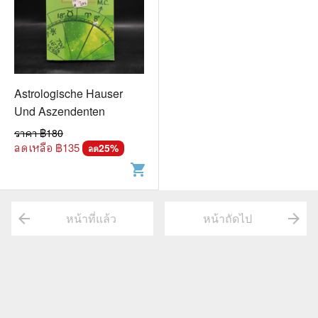
Astrologische Hauser
Und Aszendenten
ราคา ฿
180
ลดเหลือ ฿
135
25
%
ลด
shopping_cart
arrow_back
arrow_forward
หน้าที่แล้ว
หน้าถัดไป