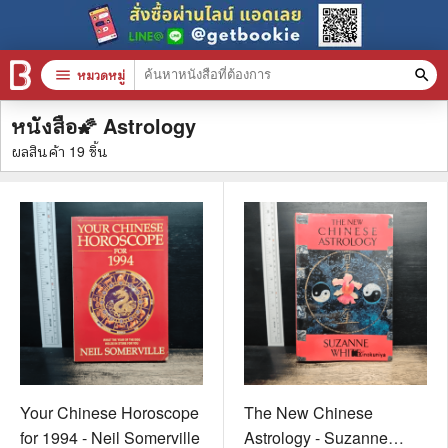
filter_alt
กรองผลลัพธ์
menu
หมวดหมู่
search
หนังสือ🌠 Astrology
หมวดหมู่สินค้า
clear
ผลสินค้า
19
ชิ้น
หนังสือทั้งหมด
stars
สินค้าใช้เฉพาะแต้มเท่านั้น
📚 หนังสือทั่วไป
🦄 วรรณกรรม นิยาย เรื่องสั้น
🎓 การศึกษา
😼 หนังสือการ์ตูน
Your Chinese Horoscope
The New Chinese
for 1994 - Neil Somerville
Astrology - Suzanne