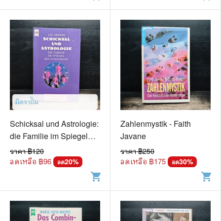
มีตราปั๊ม
Schicksal und Astrologie:
Zahlenmystik - Faith
die Familie im Spiegel
Javane
des Horoskops - Liz
ราคา ฿
120
ราคา ฿
250
Greene
ลดเหลือ ฿
96
ลดเหลือ ฿
175
20
%
30
%
ลด
ลด
shopping_cart
shopping_cart