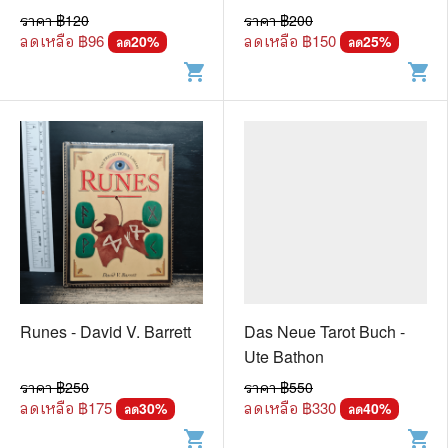
🐲 หนังสือเด็ก
White
ราคา ฿
120
ราคา ฿
200
📕 นิตยสาร
ลดเหลือ ฿
96
ลดเหลือ ฿
150
20
%
25
%
ลด
ลด
shopping_cart
shopping_cart
🌎 International Books
🎲 Board Game
📅 สินค้าอื่นๆ
Runes - David V. Barrett
Das Neue Tarot Buch -
Ute Bathon
ราคา ฿
250
ราคา ฿
550
ลดเหลือ ฿
175
ลดเหลือ ฿
330
30
%
40
%
ลด
ลด
shopping_cart
shopping_cart