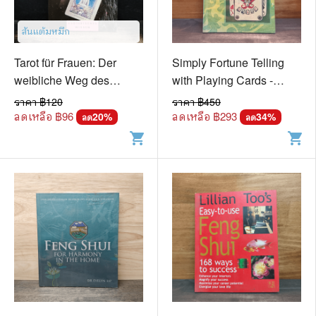
สันแต้มหมึก
Tarot für Frauen: Der
Simply Fortune Telling
weibliche Weg des
with Playing Cards -
Schicksals - Gayan S.
Jonathan Dee
ราคา ฿
120
ราคา ฿
450
Winter
ลดเหลือ ฿
96
ลดเหลือ ฿
293
20
%
34
%
ลด
ลด
shopping_cart
shopping_cart